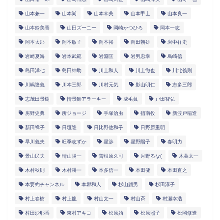
山本兼一
山本尚
山本幸美
山本甲士
山本良一
山本鈴美香
山田ズーニー
岡崎かつひろ
岡本一志
岡本太郎
岡本敏子
岡本裕
岡田朝雄
岩中祥史
岩崎夏海
岩本武範
岩淵匡
岩男忠幸
島崎信
島田洋七
島田紳助
川上和人
川上徹也
川北義則
川嶋隆義
川本三郎
川村元気
影山明仁
志多三郎
志茂田景樹
情景師アラーキー
成毛眞
戸田智弘
房野史典
所ジョージ
手塚治虫
指南役
新渡戸稲造
新田祥子
日垣隆
日比野佐和子
日野原重明
早川義夫
旺季志ずか
星渉
星野陽子
春明力
景山民夫
晴山陽一
曽根原久司
月野るな(
木暮太一
木村秋則
木村耕一
本多信一
本田健
本田直之
本要約チャンネル
本郷和人
杉山頴男
杉田淳子
村上春樹
村上龍
村山太一
村山斉
村瀬幸浩
村田沙耶香
東村アキコ
松原始
松原照子
松岡修造