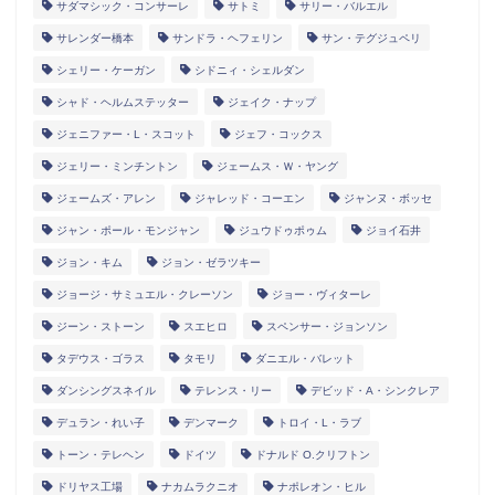
サダマシック・コンサーレ
サトミ
サリー・バルエル
サレンダー橋本
サンドラ・ヘフェリン
サン・テグジュペリ
シェリー・ケーガン
シドニィ・シェルダン
シャド・ヘルムステッター
ジェイク・ナップ
ジェニファー・L・スコット
ジェフ・コックス
ジェリー・ミンチントン
ジェームス・Ｗ・ヤング
ジェームズ・アレン
ジャレッド・コーエン
ジャンヌ・ボッセ
ジャン・ポール・モンジャン
ジュウドゥポゥム
ジョイ石井
ジョン・キム
ジョン・ゼラツキー
ジョージ・サミュエル・クレーソン
ジョー・ヴィターレ
ジーン・ストーン
スエヒロ
スペンサー・ジョンソン
タデウス・ゴラス
タモリ
ダニエル・バレット
ダンシングスネイル
テレンス・リー
デビッド・A・シンクレア
デュラン・れい子
デンマーク
トロイ・L・ラブ
トーン・テレヘン
ドイツ
ドナルド O.クリフトン
ドリヤス工場
ナカムラクニオ
ナポレオン・ヒル