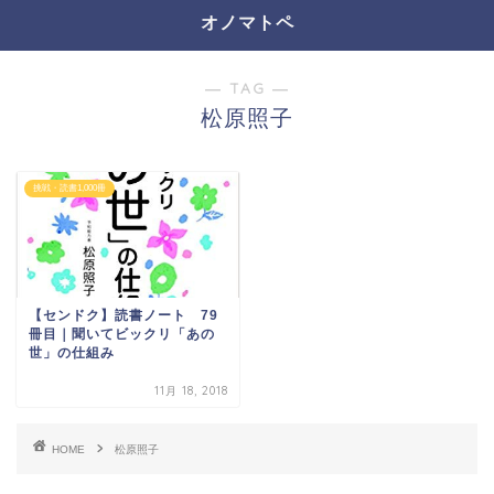
オノマトペ
― TAG ―
松原照子
挑戦・読書1,000冊
【センドク】読書ノート 79
冊目｜聞いてビックリ「あの
世」の仕組み
11月 18, 2018
HOME
松原照子