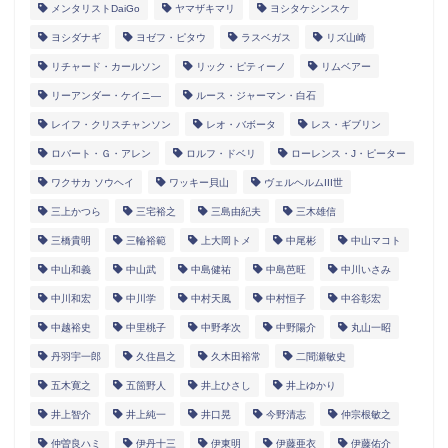
メンタリストDaiGo
ヤマザキマリ
ヨシタケシンスケ
ヨシダナギ
ヨゼフ・ピタウ
ラスベガス
リズ山崎
リチャード・カールソン
リック・ピティーノ
リムベアー
リーアンダー・ケイニ―
ルース・ジャーマン・白石
レイフ・クリスチャンソン
レオ・バボータ
レス・ギブリン
ロバート・Ｇ・アレン
ロルフ・ドベリ
ローレンス・J・ピーター
ワクサカ ソウヘイ
ワッキー貝山
ヴェルヘルムIII世
三上かつら
三宅裕之
三島由紀夫
三木雄信
三橋貴明
三輪裕範
上大岡トメ
中尾彬
中山マコト
中山和義
中山武
中島健祐
中島芭旺
中川いさみ
中川和宏
中川学
中村天風
中村恒子
中谷彰宏
中越裕史
中里桃子
中野孝次
中野陽介
丸山一昭
丹羽宇一郎
久住昌之
久木田裕常
二間瀬敏史
五木寛之
五箇野人
井上ひさし
井上ゆかり
井上智介
井上純一
井口晃
今野清志
仲宗根敏之
仲曽良ハミ
伊丹十三
伊東明
伊藤亜衣
伊藤佑介