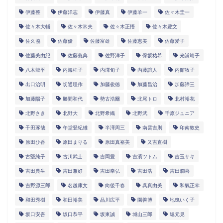
伊藤整
伊藤洋志
伊藤真
伊藤羊一
佐々木圭一
佐々木大輔
佐々木常夫
佐々木正悟
佐々木豊文
佐久協
佐藤優
佐藤富雄
佐藤恵美
佐藤愛子
佐藤美由紀
佐藤義典
佐野洋子
保坂祐希
光浦靖子
八木龍平
内海桂子
内澤旬子
内藤誼人
内館牧子
出口治明
切通理作
加藤俊徳
加藤昌治
加藤諦三
加藤陽子
勝間和代
勢古浩爾
北尾トロ
北村裕花
北野さき
北野大
北野希織
北野武
千原ジュニア
千田琢哉
午堂登紀雄
半澤周三
南雲吉則
印南敦史
原田ひ香
原田まりる
原田真裕美
又吉直樹
古堅純子
古川武士
吉岡豊
吉濱ツトム
吉玉サキ
吉田典生
吉田兼好
吉田幸弘
吉田浩
吉田潤喜
吉野源三郎
名越康文
向後千春
呉真由美
和氣正幸
和田秀樹
和田裕美
品川広平
園善博
地曳いく子
坂口安吾
坂口恭平
坂東誠
城山三郎
堀元見