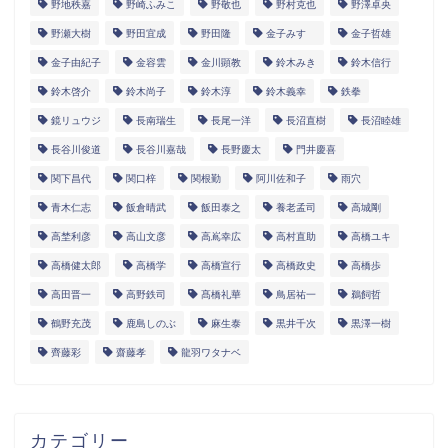
野地秩嘉
野崎ふみこ
野敬也
野村克也
野澤卓央
野瀬大樹
野田宜成
野田隆
金子みすゞ
金子哲雄
金子由紀子
金容雲
金川顕教
鈴木みき
鈴木信行
鈴木啓介
鈴木尚子
鈴木淳
鈴木義幸
鉄拳
鏡リュウジ
長南瑞生
長尾一洋
長沼直樹
長沼睦雄
長谷川俊道
長谷川嘉哉
長野慶太
門井慶喜
関下昌代
関口梓
関根勤
阿川佐和子
雨穴
青木仁志
飯倉晴武
飯田泰之
養老孟司
高城剛
高埜利彦
高山文彦
高嶌幸広
高村直助
高橋ユキ
高橋健太郎
高橋学
高橋宣行
高橋政史
高橋歩
高田晋一
高野鉄司
髙橋礼華
鳥居祐一
鵜飼哲
鶴野充茂
鹿島しのぶ
麻生泰
黒井千次
黒澤一樹
齊藤彩
齋藤孝
龍羽ワタナベ
カテゴリー