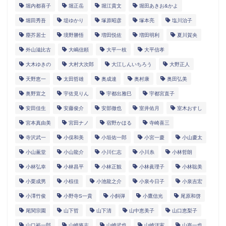
堀内都喜子
堀正岳
堀江貴文
堀田あきお&かよ
堀田秀吾
堤ゆかり
塚原昭彦
塚本亮
塩川治子
塵芥居士
境野勝悟
増田悦佐
増田明利
夏川賀央
外山滋比古
大嶋信頼
大平一枝
大平信孝
大木ゆきの
大村大次郎
大江しんいちろう
大野正人
天野恵一
太田哲雄
奥成達
奥村康
奥田弘美
奥野宣之
宇佐見りん
宇都出雅巳
宇都宮直子
安田佳生
安藤俊介
安部徹也
室井佑月
室木おすし
宮本真由美
宮田ナノ
宿野かほる
寺崎喜三
寺沢武一
小俣和美
小垣佑一郎
小宮一慶
小山慶太
小山薫堂
小山龍介
小川仁志
小川糸
小林哲朗
小林弘幸
小林昌平
小林正観
小林眞理子
小林聡美
小栗成男
小椋佳
小池龍之介
小泉今日子
小泉吉宏
小澤竹俊
小野寺S一貴
小飼弾
小鷹信光
尾原和啓
尾関宗園
山下哲
山下清
山中恵美子
山口恵梨子
山口裕一郎
山崎将志
山崎武也
山崎洋実
山嵜一也