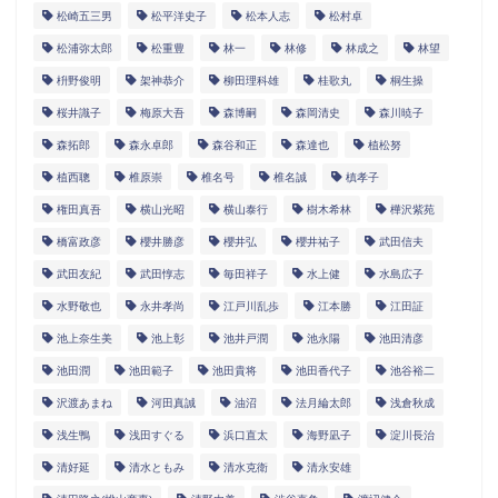
松崎五三男
松平洋史子
松本人志
松村卓
松浦弥太郎
松重豊
林一
林修
林成之
林望
枡野俊明
架神恭介
柳田理科雄
桂歌丸
桐生操
桜井識子
梅原大吾
森博嗣
森岡清史
森川暁子
森拓郎
森永卓郎
森谷和正
森達也
植松努
植西聰
椎原崇
椎名号
椎名誠
槙孝子
権田真吾
横山光昭
横山泰行
樹木希林
樺沢紫苑
橋富政彦
櫻井勝彦
櫻井弘
櫻井祐子
武田信夫
武田友紀
武田惇志
毎田祥子
水上健
水島広子
水野敬也
永井孝尚
江戸川乱歩
江本勝
江田証
池上奈生美
池上彰
池井戸潤
池永陽
池田清彦
池田潤
池田範子
池田貴将
池田香代子
池谷裕二
沢渡あまね
河田真誠
油沼
法月綸太郎
浅倉秋成
浅生鴨
浅田すぐる
浜口直太
海野凪子
淀川長治
清好延
清水ともみ
清水克衛
清永安雄