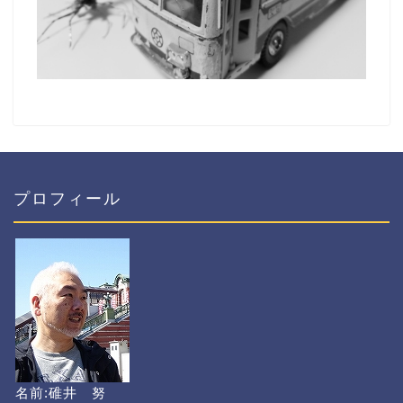
プロフィール
名前:碓井 努