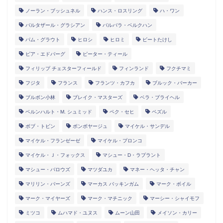
ノーラン・ブッシュネル
ハンス・ロスリング
ハ・ワン
バルタザール・グラシアン
バルバラ・ベルクハン
パム・グラウト
ヒロシ
ヒロミ
ビートたけし
ピア・エドバーグ
ピーター・ティール
フィリップ チェスターフィールド
フィンランド
フクチマミ
フジタ
フランス
フランツ・カフカ
ブルック・バーカー
ブルボン小林
ブレイク・マスターズ
ベラ・ブライヘル
ベルンハルト・M. シュミッド
ペク・セヒ
ペズル
ボブ・トビン
ボンボヤージュ
マイケル・サンデル
マイケル・フランゼーゼ
マイケル・プロンコ
マイケル・Ｊ・フォックス
マシュー・D・ラプラント
マシュー・バロウズ
マツダユカ
マネー・ヘッタ・チャン
マリリン・バーンズ
マーカス バッキンガム
マーク・ボイル
マーク・マイヤーズ
マーク・マチニック
マーシー・シャイモフ
ミツコ
ムハマド・ユヌス
ムーン山田
メイソン・カリー