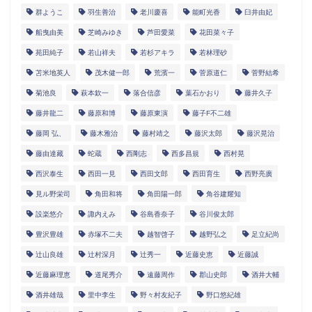
群ようこ
羽生善治
老川慶喜
能町光香
臼井由妃
船曳由美
芝崎みゆき
芦田愛菜
花田菜々子
苑田純子
若山祥夫
若杉アキラ
若林理砂
苫米地英人
茂木健一郎
荒濱一
菅原道仁
菅野結希
菊池良
萩本欽一
落合信彦
葉石かおり
藤井久子
藤井龍二
藤原和博
藤原東演
藤子F不二雄
藤岡 弘、
藤木雅治
藤村靖之
藤沢太郎
藤沢晃治
藤由達藏
蛇蔵
西剛志
西多昌規
西村晃
西沢泰生
西田一見
西田文郎
西田育生
西野亮廣
見ル野栄司
角田和将
角田陽一郎
角谷建耀知
設楽悠介
諏内えみ
谷島香奈子
谷川俊太郎
豊沢豊雄
赤塚不二夫
越智啓子
越野弘之
足立紀尚
辻山良雄
辻村深月
辻秀一
近藤史恵
近藤誠
近藤麻理恵
道尾秀介
遠藤周作
郡山史郎
酒井大輔
酒井雄哉
里中李生
野々村友紀子
野口悠紀雄