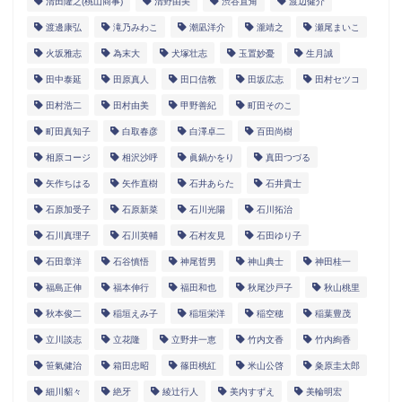
清田隆之(桃山商事)
清野由美
渋谷直角
渡辺健介
渡邊康弘
滝乃みわこ
潮凪洋介
瀧靖之
瀬尾まいこ
火坂雅志
為末大
犬塚壮志
玉置妙憂
生月誠
田中泰延
田原真人
田口信教
田坂広志
田村セツコ
田村浩二
田村由美
甲野善紀
町田そのこ
町田真知子
白取春彦
白澤卓二
百田尚樹
相原コージ
相沢沙呼
眞鍋かをり
真田つづる
矢作ちはる
矢作直樹
石井あらた
石井貴士
石原加受子
石原新菜
石川光陽
石川拓治
石川真理子
石川英輔
石村友見
石田ゆり子
石田章洋
石谷慎悟
神尾哲男
神山典士
神田桂一
福島正伸
福本伸行
福田和也
秋尾沙戸子
秋山桃里
秋本俊二
稲垣えみ子
稲垣栄洋
稲空穂
稲葉豊茂
立川談志
立花隆
立野井一恵
竹内文香
竹内絢香
笹氣健治
箱田忠昭
篠田桃紅
米山公啓
粂原圭太郎
細川貂々
絶牙
綾辻行人
美内すずえ
美輪明宏