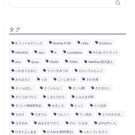
タグ
B.フィールディング
Beretta P-08
chiko
EcoDeco
HIKAKIN
Jam
K
LoveMeDo
P.C.W. デイヴィス
pha
Ququ
TAIZO
TONO
WildRiver荒川直人
いわきりなおと
うぐいすみつる
えらいてんちょう
おちまさと
くみ
こいしゆうか
さかき漣
さくらはな。
さくらももこ
さくら剛
さだまさし
さとうみつろう
しまたけひと
じゅえき太郎
すごい! 神様研究会
せきしろ
たっく
たつき諒
ちかさ
ちきりん
つんく♂
てぃ先生
とりのささみ。
なぎまゆ
ぬまがさワタリ
のり・たまみ
ぱやぱやくん
ひきたよしあき
ひろゆき(西村博之)
ふわこういちろう