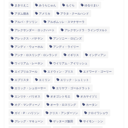
まきりえこ
みうらじゅん
もぐら
ゆるりまい
アダム徳永
アメリカ
アラタ・クールハンド
アルパ・テソリン
アルボムッレ・スマナサーラ
アレクサンダー・ロックハート
アレクサンドラ・ラインヴァルト
アレックス・バナヤン
アンソニー・ロビンズ
アンディ・ウォーホル
アンディ・ライリー
アンナ・ロスリング・ロンランド
イギリス
インディアン
ウィリアム・レーネン
ウイリアム・アイリッシュ
エイプリルフール
エドウィン・ブリス
エドワード・ゴーリー
エブリスタ
エミリン
エリック・シュミット
エリック・シュローサー
エリヤフ・ゴールドラット
エンリケ・バリオス
オオゴシトモエ
オカヤイヅミ
オグ・マンディーノ
オーラ・ロスリング
カータン
ガイ・P・ハリソン
クリス・アンダーソン
クロイワショウ
グレッグ・マキューン
ゲッターズ飯田
サイモン・シン