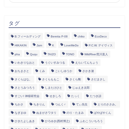
タグ
B.フィールディング
Beretta P-08
chiko
EcoDeco
HIKAKIN
Jam
K
LoveMeDo
P.C.W. デイヴィス
pha
Ququ
TAIZO
TONO
WildRiver荒川直人
いわきりなおと
うぐいすみつる
えらいてんちょう
おちまさと
くみ
こいしゆうか
さかき漣
さくらはな。
さくらももこ
さくら剛
さだまさし
さとうみつろう
しまたけひと
じゅえき太郎
すごい! 神様研究会
せきしろ
たっく
たつき諒
ちかさ
ちきりん
つんく♂
てぃ先生
とりのささみ。
なぎまゆ
ぬまがさワタリ
のり・たまみ
ぱやぱやくん
ひきたよしあき
ひろゆき(西村博之)
ふわこういちろう