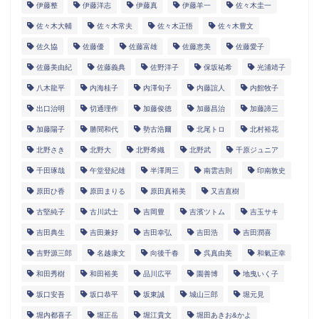
伊藤整
伊藤洋志
伊藤真
伊藤羊一
佐々木圭一
佐々木大輔
佐々木常夫
佐々木正悟
佐々木豊文
佐久協
佐藤優
佐藤富雄
佐藤恵美
佐藤愛子
佐藤美由紀
佐藤義典
佐野洋子
保坂祐希
光浦靖子
八木龍平
内海桂子
内澤旬子
内藤誼人
内館牧子
出口治明
切通理作
加藤俊徳
加藤昌治
加藤諦三
加藤陽子
勝間和代
勢古浩爾
北尾トロ
北村裕花
北野さき
北野大
北野希織
北野武
千原ジュニア
千田琢哉
午堂登紀雄
半澤周三
南雲吉則
印南敦史
原田ひ香
原田まりる
原田真裕美
又吉直樹
古堅純子
古川武士
吉岡豊
吉濱ツトム
吉玉サキ
吉田典生
吉田兼好
吉田幸弘
吉田浩
吉田潤喜
吉野源三郎
名越康文
向後千春
呉真由美
和氣正幸
和田秀樹
和田裕美
品川広平
園善博
地曳いく子
坂口安吾
坂口恭平
坂東誠
城山三郎
堀元見
堀内都喜子
堀正岳
堀江貴文
堀田あきお&かよ