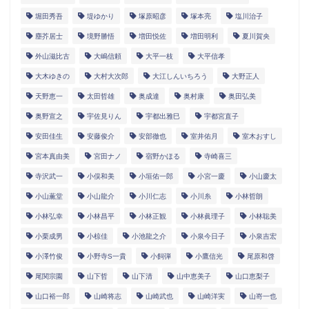
堀田秀吾
堤ゆかり
塚原昭彦
塚本亮
塩川治子
塵芥居士
境野勝悟
増田悦佐
増田明利
夏川賀央
外山滋比古
大嶋信頼
大平一枝
大平信孝
大木ゆきの
大村大次郎
大江しんいちろう
大野正人
天野恵一
太田哲雄
奥成達
奥村康
奥田弘美
奥野宣之
宇佐見りん
宇都出雅巳
宇都宮直子
安田佳生
安藤俊介
安部徹也
室井佑月
室木おすし
宮本真由美
宮田ナノ
宿野かほる
寺崎喜三
寺沢武一
小俣和美
小垣佑一郎
小宮一慶
小山慶太
小山薫堂
小山龍介
小川仁志
小川糸
小林哲朗
小林弘幸
小林昌平
小林正観
小林眞理子
小林聡美
小栗成男
小椋佳
小池龍之介
小泉今日子
小泉吉宏
小澤竹俊
小野寺S一貴
小飼弾
小鷹信光
尾原和啓
尾関宗園
山下哲
山下清
山中恵美子
山口恵梨子
山口裕一郎
山崎将志
山崎武也
山崎洋実
山嵜一也