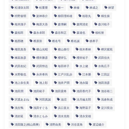
松浦弥太郎
松重豊
林一
林修
林成之
林望
枡野俊明
架神恭介
柳田理科雄
桂歌丸
桐生操
桜井識子
梅原大吾
森博嗣
森岡清史
森川暁子
森拓郎
森永卓郎
森谷和正
森達也
植松努
植西聰
椎原崇
椎名号
椎名誠
槙孝子
権田真吾
横山光昭
横山泰行
樹木希林
樺沢紫苑
橋富政彦
櫻井勝彦
櫻井弘
櫻井祐子
武田信夫
武田友紀
武田惇志
毎田祥子
水上健
水島広子
水野敬也
永井孝尚
江戸川乱歩
江本勝
江田証
池上奈生美
池上彰
池井戸潤
池永陽
池田清彦
池田潤
池田範子
池田貴将
池田香代子
池谷裕二
沢渡あまね
河田真誠
油沼
法月綸太郎
浅倉秋成
浅生鴨
浅田すぐる
浜口直太
海野凪子
淀川長治
清好延
清水ともみ
清水克衛
清永安雄
清田隆之(桃山商事)
清野由美
渋谷直角
渡辺健介