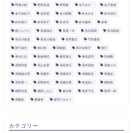
野瀬大樹
野田宜成
野田隆
金子みすゞ
金子哲雄
金子由紀子
金容雲
金川顕教
鈴木みき
鈴木信行
鈴木啓介
鈴木尚子
鈴木淳
鈴木義幸
鉄拳
鏡リュウジ
長南瑞生
長尾一洋
長沼直樹
長沼睦雄
長谷川俊道
長谷川嘉哉
長野慶太
門井慶喜
関下昌代
関口梓
関根勤
阿川佐和子
雨穴
青木仁志
飯倉晴武
飯田泰之
養老孟司
高城剛
高埜利彦
高山文彦
高嶌幸広
高村直助
高橋ユキ
高橋健太郎
高橋学
高橋宣行
高橋政史
高橋歩
高田晋一
高野鉄司
髙橋礼華
鳥居祐一
鵜飼哲
鶴野充茂
鹿島しのぶ
麻生泰
黒井千次
黒澤一樹
齊藤彩
齋藤孝
龍羽ワタナベ
カテゴリー