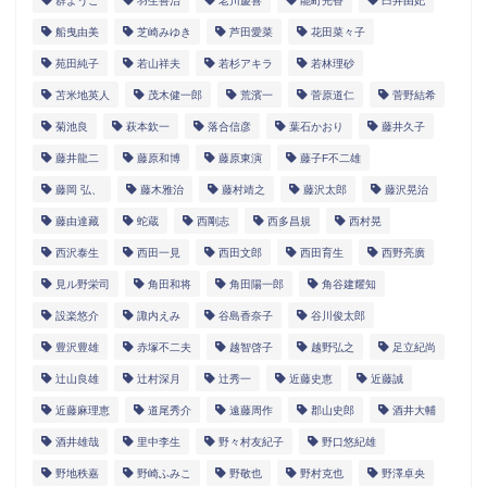
群ようこ
羽生善治
老川慶喜
能町光香
臼井由妃
船曳由美
芝崎みゆき
芦田愛菜
花田菜々子
苑田純子
若山祥夫
若杉アキラ
若林理砂
苫米地英人
茂木健一郎
荒濱一
菅原道仁
菅野結希
菊池良
萩本欽一
落合信彦
葉石かおり
藤井久子
藤井龍二
藤原和博
藤原東演
藤子F不二雄
藤岡 弘、
藤木雅治
藤村靖之
藤沢太郎
藤沢晃治
藤由達藏
蛇蔵
西剛志
西多昌規
西村晃
西沢泰生
西田一見
西田文郎
西田育生
西野亮廣
見ル野栄司
角田和将
角田陽一郎
角谷建耀知
設楽悠介
諏内えみ
谷島香奈子
谷川俊太郎
豊沢豊雄
赤塚不二夫
越智啓子
越野弘之
足立紀尚
辻山良雄
辻村深月
辻秀一
近藤史恵
近藤誠
近藤麻理恵
道尾秀介
遠藤周作
郡山史郎
酒井大輔
酒井雄哉
里中李生
野々村友紀子
野口悠紀雄
野地秩嘉
野崎ふみこ
野敬也
野村克也
野澤卓央