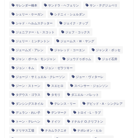
サレンダー橋本
サンドラ・ヘフェリン
サン・テグジュペリ
シェリー・ケーガン
シドニィ・シェルダン
シャド・ヘルムステッター
ジェイク・ナップ
ジェニファー・L・スコット
ジェフ・コックス
ジェリー・ミンチントン
ジェームス・Ｗ・ヤング
ジェームズ・アレン
ジャレッド・コーエン
ジャンヌ・ボッセ
ジャン・ポール・モンジャン
ジュウドゥポゥム
ジョイ石井
ジョン・キム
ジョン・ゼラツキー
ジョージ・サミュエル・クレーソン
ジョー・ヴィターレ
ジーン・ストーン
スエヒロ
スペンサー・ジョンソン
タデウス・ゴラス
タモリ
ダニエル・バレット
ダンシングスネイル
テレンス・リー
デビッド・A・シンクレア
デュラン・れい子
デンマーク
トロイ・L・ラブ
トーン・テレヘン
ドイツ
ドナルド O.クリフトン
ドリヤス工場
ナカムラクニオ
ナポレオン・ヒル