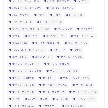
ノーラン・ブッシュネル
ハンス・ロスリング
ハ・ワン
バルタザール・グラシアン
バルバラ・ベルクハン
パム・グラウト
ヒロシ
ヒロミ
ビートたけし
ピア・エドバーグ
ピーター・ティール
フィリップ チェスターフィールド
フィンランド
フクチマミ
フジタ
フランス
フランツ・カフカ
ブルック・バーカー
ブルボン小林
ブレイク・マスターズ
ベラ・ブライヘル
ベルンハルト・M. シュミッド
ペク・セヒ
ペズル
ボブ・トビン
ボンボヤージュ
マイケル・サンデル
マイケル・フランゼーゼ
マイケル・プロンコ
マイケル・Ｊ・フォックス
マシュー・D・ラプラント
マシュー・バロウズ
マツダユカ
マネー・ヘッタ・チャン
マリリン・バーンズ
マーカス バッキンガム
マーク・ボイル
マーク・マイヤーズ
マーク・マチニック
マーシー・シャイモフ
ミツコ
ムハマド・ユヌス
ムーン山田
メイソン・カリー
メンタリストDaiGo
ヤマザキマリ
ヨシタケシンスケ