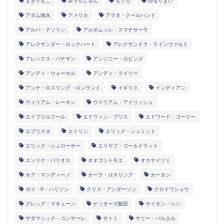
まきりえこ
みうらじゅん
もぐら
ゆるりまい
アダム徳永
アメリカ
アラタ・クールハンド
アルパ・テソリン
アルボムッレ・スマナサーラ
アレクサンダー・ロックハート
アレクサンドラ・ラインヴァルト
アレックス・バナヤン
アンソニー・ロビンズ
アンディ・ウォーホル
アンディ・ライリー
アンナ・ロスリング・ロンランド
イギリス
インディアン
ウィリアム・レーネン
ウイリアム・アイリッシュ
エイプリルフール
エドウィン・ブリス
エドワード・ゴーリー
エブリスタ
エミリン
エリック・シュミット
エリック・シュローサー
エリヤフ・ゴールドラット
エンリケ・バリオス
オオゴシトモエ
オカヤイヅミ
オグ・マンディーノ
オーラ・ロスリング
カータン
ガイ・P・ハリソン
クリス・アンダーソン
クロイワショウ
グレッグ・マキューン
ゲッターズ飯田
サイモン・シン
サダマシック・コンサーレ
サトミ
サリー・バルエル