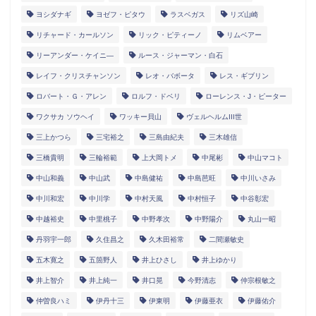
ヨシダナギ
ヨゼフ・ピタウ
ラスベガス
リズ山崎
リチャード・カールソン
リック・ピティーノ
リムベアー
リーアンダー・ケイニ―
ルース・ジャーマン・白石
レイフ・クリスチャンソン
レオ・バボータ
レス・ギブリン
ロバート・Ｇ・アレン
ロルフ・ドベリ
ローレンス・J・ピーター
ワクサカ ソウヘイ
ワッキー貝山
ヴェルヘルムIII世
三上かつら
三宅裕之
三島由紀夫
三木雄信
三橋貴明
三輪裕範
上大岡トメ
中尾彬
中山マコト
中山和義
中山武
中島健祐
中島芭旺
中川いさみ
中川和宏
中川学
中村天風
中村恒子
中谷彰宏
中越裕史
中里桃子
中野孝次
中野陽介
丸山一昭
丹羽宇一郎
久住昌之
久木田裕常
二間瀬敏史
五木寛之
五箇野人
井上ひさし
井上ゆかり
井上智介
井上純一
井口晃
今野清志
仲宗根敏之
仲曽良ハミ
伊丹十三
伊東明
伊藤亜衣
伊藤佑介