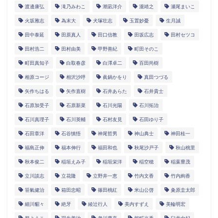
渡邊康弘
滝乃みわこ
潮凪洋介
瀧靖之
瀬尾まいこ
火坂雅志
為末大
犬塚壮志
玉置妙憂
生月誠
田中泰延
田原真人
田口信教
田坂広志
田村セツコ
田村浩二
田村由美
甲野善紀
町田そのこ
町田真知子
白取春彦
白澤卓二
百田尚樹
相原コージ
相沢沙呼
眞鍋かをり
真田つづる
矢作ちはる
矢作直樹
石井あらた
石井貴士
石原加受子
石原新菜
石川光陽
石川拓治
石川真理子
石川英輔
石村友見
石田ゆり子
石田章洋
石谷慎悟
神尾哲男
神山典士
神田桂一
福島正伸
福本伸行
福田和也
秋尾沙戸子
秋山桃里
秋本俊二
稲垣えみ子
稲垣栄洋
稲空穂
稲葉豊茂
立川談志
立花隆
立野井一恵
竹内文香
竹内絢香
笹氣健治
箱田忠昭
篠田桃紅
米山公啓
粂原圭太郎
細川貂々
絶牙
綾辻行人
美内すずえ
美輪明宏