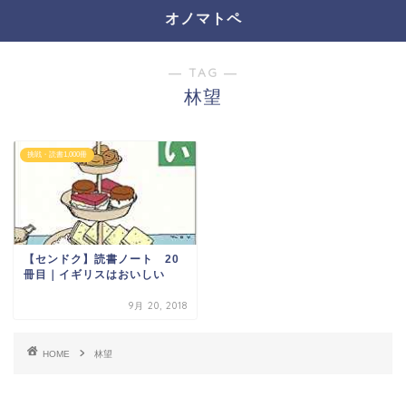
オノマトペ
― TAG ―
林望
挑戦・読書1,000冊
【センドク】読書ノート 20
冊目｜イギリスはおいしい
9月 20, 2018
HOME
林望