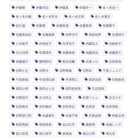
伊藤整
伊藤洋志
伊藤真
伊藤羊一
佐々木圭一
佐々木大輔
佐々木常夫
佐々木正悟
佐々木豊文
佐久協
佐藤優
佐藤富雄
佐藤恵美
佐藤愛子
佐藤美由紀
佐藤義典
佐野洋子
保坂祐希
光浦靖子
八木龍平
内海桂子
内澤旬子
内藤誼人
内館牧子
出口治明
切通理作
加藤俊徳
加藤昌治
加藤諦三
加藤陽子
勝間和代
勢古浩爾
北尾トロ
北村裕花
北野さき
北野大
北野希織
北野武
千原ジュニア
千田琢哉
午堂登紀雄
半澤周三
南雲吉則
印南敦史
原田ひ香
原田まりる
原田真裕美
又吉直樹
古堅純子
古川武士
吉岡豊
吉濱ツトム
吉玉サキ
吉田典生
吉田兼好
吉田幸弘
吉田浩
吉田潤喜
吉野源三郎
名越康文
向後千春
呉真由美
和氣正幸
和田秀樹
和田裕美
品川広平
園善博
地曳いく子
坂口安吾
坂口恭平
坂東誠
城山三郎
堀元見