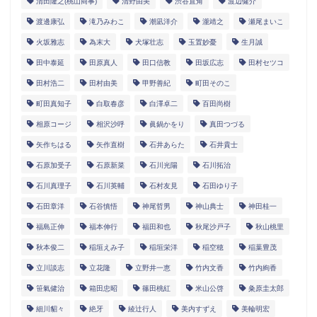
清田隆之(桃山商事)
清野由美
渋谷直角
渡辺健介
渡邊康弘
滝乃みわこ
潮凪洋介
瀧靖之
瀬尾まいこ
火坂雅志
為末大
犬塚壮志
玉置妙憂
生月誠
田中泰延
田原真人
田口信教
田坂広志
田村セツコ
田村浩二
田村由美
甲野善紀
町田そのこ
町田真知子
白取春彦
白澤卓二
百田尚樹
相原コージ
相沢沙呼
眞鍋かをり
真田つづる
矢作ちはる
矢作直樹
石井あらた
石井貴士
石原加受子
石原新菜
石川光陽
石川拓治
石川真理子
石川英輔
石村友見
石田ゆり子
石田章洋
石谷慎悟
神尾哲男
神山典士
神田桂一
福島正伸
福本伸行
福田和也
秋尾沙戸子
秋山桃里
秋本俊二
稲垣えみ子
稲垣栄洋
稲空穂
稲葉豊茂
立川談志
立花隆
立野井一恵
竹内文香
竹内絢香
笹氣健治
箱田忠昭
篠田桃紅
米山公啓
粂原圭太郎
細川貂々
絶牙
綾辻行人
美内すずえ
美輪明宏