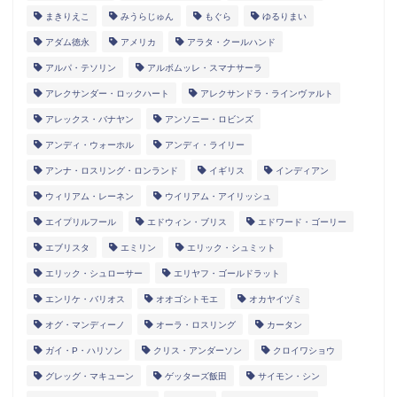
まきりえこ
みうらじゅん
もぐら
ゆるりまい
アダム徳永
アメリカ
アラタ・クールハンド
アルパ・テソリン
アルボムッレ・スマナサーラ
アレクサンダー・ロックハート
アレクサンドラ・ラインヴァルト
アレックス・バナヤン
アンソニー・ロビンズ
アンディ・ウォーホル
アンディ・ライリー
アンナ・ロスリング・ロンランド
イギリス
インディアン
ウィリアム・レーネン
ウイリアム・アイリッシュ
エイプリルフール
エドウィン・ブリス
エドワード・ゴーリー
エブリスタ
エミリン
エリック・シュミット
エリック・シュローサー
エリヤフ・ゴールドラット
エンリケ・バリオス
オオゴシトモエ
オカヤイヅミ
オグ・マンディーノ
オーラ・ロスリング
カータン
ガイ・P・ハリソン
クリス・アンダーソン
クロイワショウ
グレッグ・マキューン
ゲッターズ飯田
サイモン・シン