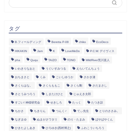
タグ
B.フィールディング
Beretta P-08
chiko
EcoDeco
HIKAKIN
Jam
K
LoveMeDo
P.C.W. デイヴィス
pha
Ququ
TAIZO
TONO
WildRiver荒川直人
いわきりなおと
うぐいすみつる
えらいてんちょう
おちまさと
くみ
こいしゆうか
さかき漣
さくらはな。
さくらももこ
さくら剛
さだまさし
さとうみつろう
しまたけひと
じゅえき太郎
すごい! 神様研究会
せきしろ
たっく
たつき諒
ちかさ
ちきりん
つんく♂
てぃ先生
とりのささみ。
なぎまゆ
ぬまがさワタリ
のり・たまみ
ぱやぱやくん
ひきたよしあき
ひろゆき(西村博之)
ふわこういちろう