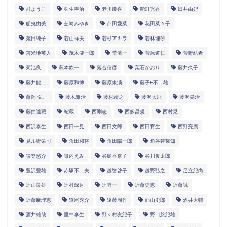
群ようこ
羽生善治
老川慶喜
能町光香
臼井由妃
船曳由美
芝崎みゆき
芦田愛菜
花田菜々子
苑田純子
若山祥夫
若杉アキラ
若林理砂
苫米地英人
茂木健一郎
荒濱一
菅原道仁
菅野結希
菊池良
萩本欽一
落合信彦
葉石かおり
藤井久子
藤井龍二
藤原和博
藤原東演
藤子F不二雄
藤岡 弘、
藤木雅治
藤村靖之
藤沢太郎
藤沢晃治
藤由達藏
蛇蔵
西剛志
西多昌規
西村晃
西沢泰生
西田一見
西田文郎
西田育生
西野亮廣
見ル野栄司
角田和将
角田陽一郎
角谷建耀知
設楽悠介
諏内えみ
谷島香奈子
谷川俊太郎
豊沢豊雄
赤塚不二夫
越智啓子
越野弘之
足立紀尚
辻山良雄
辻村深月
辻秀一
近藤史恵
近藤誠
近藤麻理恵
道尾秀介
遠藤周作
郡山史郎
酒井大輔
酒井雄哉
里中李生
野々村友紀子
野口悠紀雄