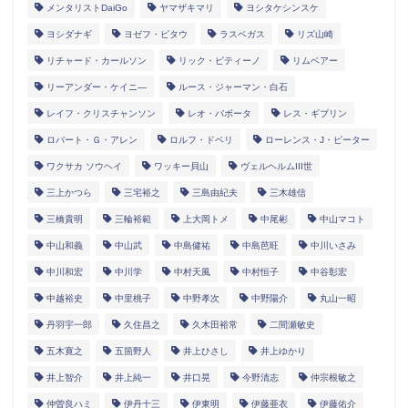
メンタリストDaiGo
ヤマザキマリ
ヨシタケシンスケ
ヨシダナギ
ヨゼフ・ピタウ
ラスベガス
リズ山崎
リチャード・カールソン
リック・ピティーノ
リムベアー
リーアンダー・ケイニ―
ルース・ジャーマン・白石
レイフ・クリスチャンソン
レオ・バボータ
レス・ギブリン
ロバート・Ｇ・アレン
ロルフ・ドベリ
ローレンス・J・ピーター
ワクサカ ソウヘイ
ワッキー貝山
ヴェルヘルムIII世
三上かつら
三宅裕之
三島由紀夫
三木雄信
三橋貴明
三輪裕範
上大岡トメ
中尾彬
中山マコト
中山和義
中山武
中島健祐
中島芭旺
中川いさみ
中川和宏
中川学
中村天風
中村恒子
中谷彰宏
中越裕史
中里桃子
中野孝次
中野陽介
丸山一昭
丹羽宇一郎
久住昌之
久木田裕常
二間瀬敏史
五木寛之
五箇野人
井上ひさし
井上ゆかり
井上智介
井上純一
井口晃
今野清志
仲宗根敏之
仲曽良ハミ
伊丹十三
伊東明
伊藤亜衣
伊藤佑介