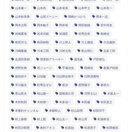
山本兼一
山本尚
山本幸美
山本甲士
山本良一
山本鈴美香
山田ズーニー
岡崎かつひろ
岡本一志
岡本太郎
岡本敏子
岡本裕
岡田朝雄
岩中祥史
岩崎夏海
岩本武範
岩淵匡
岩男忠幸
島崎信
島田洋七
島田紳助
川上和人
川上徹也
川北義則
川嶋隆義
川本三郎
川村元気
影山明仁
志多三郎
志茂田景樹
情景師アラーキー
成毛眞
戸田智弘
房野史典
所ジョージ
手塚治虫
指南役
新渡戸稲造
新田祥子
日垣隆
日比野佐和子
日野原重明
早川義夫
旺季志ずか
星渉
星野陽子
春明力
景山民夫
晴山陽一
曽根原久司
月野るな(
木暮太一
木村秋則
木村耕一
本多信一
本田健
本田直之
本要約チャンネル
本郷和人
杉山頴男
杉田淳子
村上春樹
村上龍
村山太一
村山斉
村瀬幸浩
村田沙耶香
東村アキコ
松原始
松原照子
松岡修造