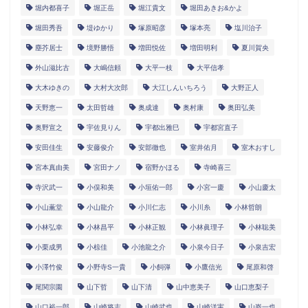
堀内都喜子
堀正岳
堀江貴文
堀田あきお&かよ
堀田秀吾
堤ゆかり
塚原昭彦
塚本亮
塩川治子
塵芥居士
境野勝悟
増田悦佐
増田明利
夏川賀央
外山滋比古
大嶋信頼
大平一枝
大平信孝
大木ゆきの
大村大次郎
大江しんいちろう
大野正人
天野恵一
太田哲雄
奥成達
奥村康
奥田弘美
奥野宣之
宇佐見りん
宇都出雅巳
宇都宮直子
安田佳生
安藤俊介
安部徹也
室井佑月
室木おすし
宮本真由美
宮田ナノ
宿野かほる
寺崎喜三
寺沢武一
小俣和美
小垣佑一郎
小宮一慶
小山慶太
小山薫堂
小山龍介
小川仁志
小川糸
小林哲朗
小林弘幸
小林昌平
小林正観
小林眞理子
小林聡美
小栗成男
小椋佳
小池龍之介
小泉今日子
小泉吉宏
小澤竹俊
小野寺S一貴
小飼弾
小鷹信光
尾原和啓
尾関宗園
山下哲
山下清
山中恵美子
山口恵梨子
山口裕一郎
山崎将志
山崎武也
山崎洋実
山嵜一也