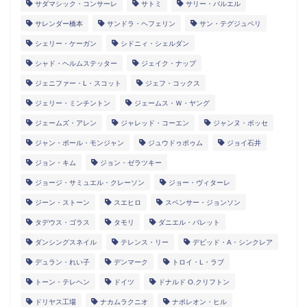
サダマシック・コンサーレ
サトミ
サリー・バルエル
サレンダー橋本
サンドラ・ヘフェリン
サン・テグジュペリ
シェリー・ケーガン
シドニィ・シェルダン
シャド・ヘルムステッター
ジェイク・ナップ
ジェニファー・L・スコット
ジェフ・コックス
ジェリー・ミンチントン
ジェームス・Ｗ・ヤング
ジェームズ・アレン
ジャレッド・コーエン
ジャンヌ・ボッセ
ジャン・ポール・モンジャン
ジュウドゥポゥム
ジョイ石井
ジョン・キム
ジョン・ゼラツキー
ジョージ・サミュエル・クレーソン
ジョー・ヴィターレ
ジーン・ストーン
スエヒロ
スペンサー・ジョンソン
タデウス・ゴラス
タモリ
ダニエル・バレット
ダンシングスネイル
テレンス・リー
デビッド・A・シンクレア
デュラン・れい子
デンマーク
トロイ・L・ラブ
トーン・テレヘン
ドイツ
ドナルド O.クリフトン
ドリヤス工場
ナカムラクニオ
ナポレオン・ヒル