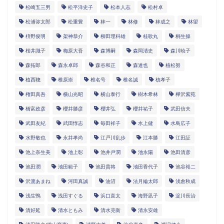
松崎五三男
松平洋史子
松本人志
松村卓
松浦弥太郎
松重豊
林一
林修
林成之
林望
枡野俊明
架神恭介
柳田理科雄
桂歌丸
桐生操
桜井識子
梅原大吾
森博嗣
森岡清史
森川暁子
森拓郎
森永卓郎
森谷和正
森達也
植松努
植西聰
椎原崇
椎名号
椎名誠
槙孝子
権田真吾
横山光昭
横山泰行
樹木希林
樺沢紫苑
橋富政彦
櫻井勝彦
櫻井弘
櫻井祐子
武田信夫
武田友紀
武田惇志
毎田祥子
水上健
水島広子
水野敬也
永井孝尚
江戸川乱歩
江本勝
江田証
池上奈生美
池上彰
池井戸潤
池永陽
池田清彦
池田潤
池田範子
池田貴将
池田香代子
池谷裕二
沢渡あまね
河田真誠
油沼
法月綸太郎
浅倉秋成
浅生鴨
浅田すぐる
浜口直太
海野凪子
淀川長治
清好延
清水ともみ
清水克衛
清永安雄