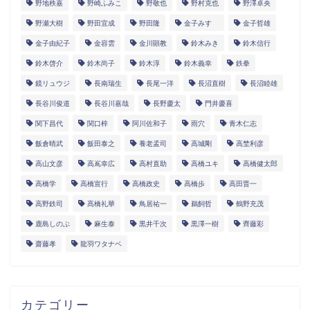
野地秩嘉
野崎ふみこ
野敬也
野村克也
野澤卓央
野瀬大樹
野田宜成
野田隆
金子みすゞ
金子哲雄
金子由紀子
金容雲
金川顕教
鈴木みき
鈴木信行
鈴木啓介
鈴木尚子
鈴木淳
鈴木義幸
鉄拳
鏡リュウジ
長南瑞生
長尾一洋
長沼直樹
長沼睦雄
長谷川俊道
長谷川嘉哉
長野慶太
門井慶喜
関下昌代
関口梓
阿川佐和子
雨穴
青木仁志
飯倉晴武
飯田泰之
養老孟司
高城剛
高埜利彦
高山文彦
高嶌幸広
高村直助
高橋ユキ
高橋健太郎
高橋学
高橋宣行
高橋政史
高橋歩
高田晋一
高野鉄司
髙橋礼華
鳥居祐一
鵜飼哲
鶴野充茂
鹿島しのぶ
麻生泰
黒井千次
黒澤一樹
齊藤彩
齋藤孝
龍羽ワタナベ
カテゴリー