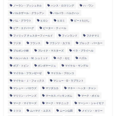
ノーラン・ブッシュネル
ハンス・ロスリング
ハ・ワン
バルタザール・グラシアン
バルバラ・ベルクハン
パム・グラウト
ヒロシ
ヒロミ
ビートたけし
ピア・エドバーグ
ピーター・ティール
フィリップ チェスターフィールド
フィンランド
フクチマミ
フジタ
フランス
フランツ・カフカ
ブルック・バーカー
ブルボン小林
ブレイク・マスターズ
ベラ・ブライヘル
ベルンハルト・M. シュミッド
ペク・セヒ
ペズル
ボブ・トビン
ボンボヤージュ
マイケル・サンデル
マイケル・フランゼーゼ
マイケル・プロンコ
マイケル・Ｊ・フォックス
マシュー・D・ラプラント
マシュー・バロウズ
マツダユカ
マネー・ヘッタ・チャン
マリリン・バーンズ
マーカス バッキンガム
マーク・ボイル
マーク・マイヤーズ
マーク・マチニック
マーシー・シャイモフ
ミツコ
ムハマド・ユヌス
ムーン山田
メイソン・カリー