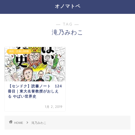
オノマトペ
― TAG ―
滝乃みわこ
挑戦・読書1,000冊
【センドク】読書ノート 124
冊目｜東大名誉教授がおしえ
る やばい世界史
1月 2, 2019
HOME
滝乃みわこ