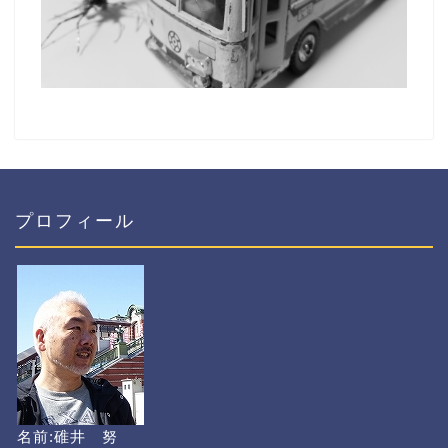
プロフィール
名前:碓井 努