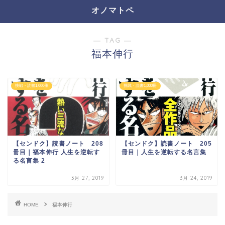
オノマトペ
― TAG ―
福本伸行
挑戦・読書1,000冊
挑戦・読書1,000冊
【センドク】読書ノート 208
【センドク】読書ノート 205
冊目｜福本伸行 人生を逆転す
冊目｜人生を逆転する名言集
る名言集 2
3月 27, 2019
3月 24, 2019
HOME
福本伸行