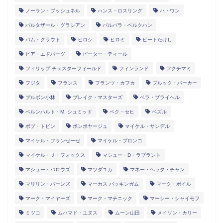
ノーラン・ブッシュネル
ハンス・ロスリング
ハ・ワン
バルタザール・グラシアン
バルバラ・ベルクハン
パム・グラウト
ヒロシ
ヒロミ
ビートたけし
ピア・エドバーグ
ピーター・ティール
フィリップ チェスターフィールド
フィンランド
フクチマミ
フジタ
フランス
フランツ・カフカ
ブルック・バーカー
ブルボン小林
ブレイク・マスターズ
ベラ・ブライヘル
ベルンハルト・M. シュミッド
ペク・セヒ
ペズル
ボブ・トビン
ボンボヤージュ
マイケル・サンデル
マイケル・フランゼーゼ
マイケル・プロンコ
マイケル・Ｊ・フォックス
マシュー・D・ラプラント
マシュー・バロウズ
マツダユカ
マネー・ヘッタ・チャン
マリリン・バーンズ
マーカス バッキンガム
マーク・ボイル
マーク・マイヤーズ
マーク・マチニック
マーシー・シャイモフ
ミツコ
ムハマド・ユヌス
ムーン山田
メイソン・カリー