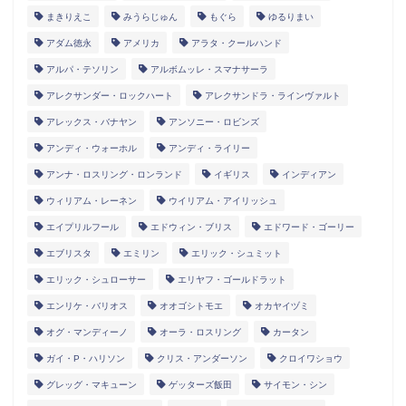
まきりえこ
みうらじゅん
もぐら
ゆるりまい
アダム徳永
アメリカ
アラタ・クールハンド
アルパ・テソリン
アルボムッレ・スマナサーラ
アレクサンダー・ロックハート
アレクサンドラ・ラインヴァルト
アレックス・バナヤン
アンソニー・ロビンズ
アンディ・ウォーホル
アンディ・ライリー
アンナ・ロスリング・ロンランド
イギリス
インディアン
ウィリアム・レーネン
ウイリアム・アイリッシュ
エイプリルフール
エドウィン・ブリス
エドワード・ゴーリー
エブリスタ
エミリン
エリック・シュミット
エリック・シュローサー
エリヤフ・ゴールドラット
エンリケ・バリオス
オオゴシトモエ
オカヤイヅミ
オグ・マンディーノ
オーラ・ロスリング
カータン
ガイ・P・ハリソン
クリス・アンダーソン
クロイワショウ
グレッグ・マキューン
ゲッターズ飯田
サイモン・シン