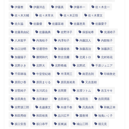
伊藤整
伊藤洋志
伊藤真
伊藤羊一
佐々木圭一
佐々木大輔
佐々木常夫
佐々木正悟
佐々木豊文
佐久協
佐藤優
佐藤富雄
佐藤恵美
佐藤愛子
佐藤美由紀
佐藤義典
佐野洋子
保坂祐希
光浦靖子
八木龍平
内海桂子
内澤旬子
内藤誼人
内館牧子
出口治明
切通理作
加藤俊徳
加藤昌治
加藤諦三
加藤陽子
勝間和代
勢古浩爾
北尾トロ
北村裕花
北野さき
北野大
北野希織
北野武
千原ジュニア
千田琢哉
午堂登紀雄
半澤周三
南雲吉則
印南敦史
原田ひ香
原田まりる
原田真裕美
又吉直樹
古堅純子
古川武士
吉岡豊
吉濱ツトム
吉玉サキ
吉田典生
吉田兼好
吉田幸弘
吉田浩
吉田潤喜
吉野源三郎
名越康文
向後千春
呉真由美
和氣正幸
和田秀樹
和田裕美
品川広平
園善博
地曳いく子
坂口安吾
坂口恭平
坂東誠
城山三郎
堀元見