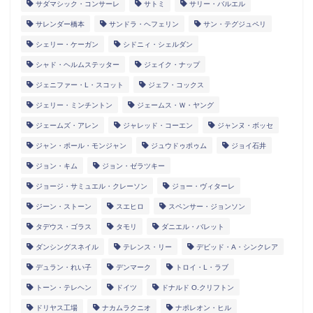
サダマシック・コンサーレ
サトミ
サリー・バルエル
サレンダー橋本
サンドラ・ヘフェリン
サン・テグジュペリ
シェリー・ケーガン
シドニィ・シェルダン
シャド・ヘルムステッター
ジェイク・ナップ
ジェニファー・L・スコット
ジェフ・コックス
ジェリー・ミンチントン
ジェームス・Ｗ・ヤング
ジェームズ・アレン
ジャレッド・コーエン
ジャンヌ・ボッセ
ジャン・ポール・モンジャン
ジュウドゥポゥム
ジョイ石井
ジョン・キム
ジョン・ゼラツキー
ジョージ・サミュエル・クレーソン
ジョー・ヴィターレ
ジーン・ストーン
スエヒロ
スペンサー・ジョンソン
タデウス・ゴラス
タモリ
ダニエル・バレット
ダンシングスネイル
テレンス・リー
デビッド・A・シンクレア
デュラン・れい子
デンマーク
トロイ・L・ラブ
トーン・テレヘン
ドイツ
ドナルド O.クリフトン
ドリヤス工場
ナカムラクニオ
ナポレオン・ヒル