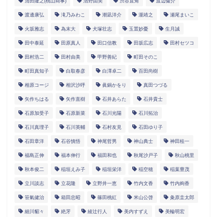
清田隆之(桃山商事)
清野由美
渋谷直角
渡辺健介
渡邊康弘
滝乃みわこ
潮凪洋介
瀧靖之
瀬尾まいこ
火坂雅志
為末大
犬塚壮志
玉置妙憂
生月誠
田中泰延
田原真人
田口信教
田坂広志
田村セツコ
田村浩二
田村由美
甲野善紀
町田そのこ
町田真知子
白取春彦
白澤卓二
百田尚樹
相原コージ
相沢沙呼
眞鍋かをり
真田つづる
矢作ちはる
矢作直樹
石井あらた
石井貴士
石原加受子
石原新菜
石川光陽
石川拓治
石川真理子
石川英輔
石村友見
石田ゆり子
石田章洋
石谷慎悟
神尾哲男
神山典士
神田桂一
福島正伸
福本伸行
福田和也
秋尾沙戸子
秋山桃里
秋本俊二
稲垣えみ子
稲垣栄洋
稲空穂
稲葉豊茂
立川談志
立花隆
立野井一恵
竹内文香
竹内絢香
笹氣健治
箱田忠昭
篠田桃紅
米山公啓
粂原圭太郎
細川貂々
絶牙
綾辻行人
美内すずえ
美輪明宏