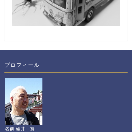
プロフィール
名前:碓井 努