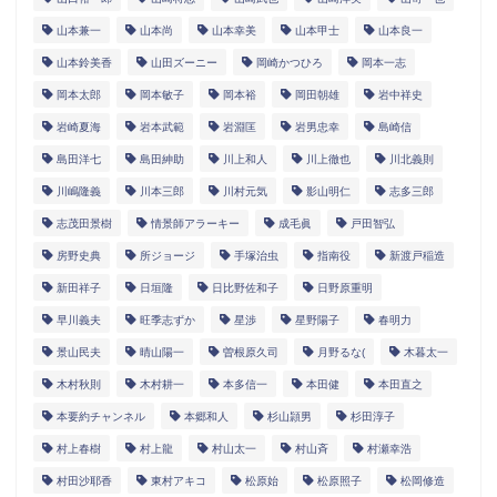
山本兼一
山本尚
山本幸美
山本甲士
山本良一
山本鈴美香
山田ズーニー
岡崎かつひろ
岡本一志
岡本太郎
岡本敏子
岡本裕
岡田朝雄
岩中祥史
岩崎夏海
岩本武範
岩淵匡
岩男忠幸
島崎信
島田洋七
島田紳助
川上和人
川上徹也
川北義則
川嶋隆義
川本三郎
川村元気
影山明仁
志多三郎
志茂田景樹
情景師アラーキー
成毛眞
戸田智弘
房野史典
所ジョージ
手塚治虫
指南役
新渡戸稲造
新田祥子
日垣隆
日比野佐和子
日野原重明
早川義夫
旺季志ずか
星渉
星野陽子
春明力
景山民夫
晴山陽一
曽根原久司
月野るな(
木暮太一
木村秋則
木村耕一
本多信一
本田健
本田直之
本要約チャンネル
本郷和人
杉山頴男
杉田淳子
村上春樹
村上龍
村山太一
村山斉
村瀬幸浩
村田沙耶香
東村アキコ
松原始
松原照子
松岡修造