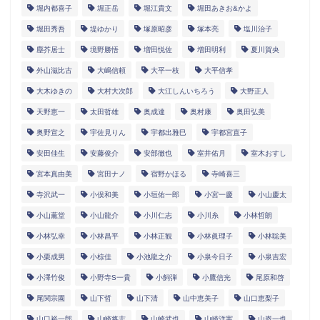
堀内都喜子
堀正岳
堀江貴文
堀田あきお&かよ
堀田秀吾
堤ゆかり
塚原昭彦
塚本亮
塩川治子
塵芥居士
境野勝悟
増田悦佐
増田明利
夏川賀央
外山滋比古
大嶋信頼
大平一枝
大平信孝
大木ゆきの
大村大次郎
大江しんいちろう
大野正人
天野恵一
太田哲雄
奥成達
奥村康
奥田弘美
奥野宣之
宇佐見りん
宇都出雅巳
宇都宮直子
安田佳生
安藤俊介
安部徹也
室井佑月
室木おすし
宮本真由美
宮田ナノ
宿野かほる
寺崎喜三
寺沢武一
小俣和美
小垣佑一郎
小宮一慶
小山慶太
小山薫堂
小山龍介
小川仁志
小川糸
小林哲朗
小林弘幸
小林昌平
小林正観
小林眞理子
小林聡美
小栗成男
小椋佳
小池龍之介
小泉今日子
小泉吉宏
小澤竹俊
小野寺S一貴
小飼弾
小鷹信光
尾原和啓
尾関宗園
山下哲
山下清
山中恵美子
山口恵梨子
山口裕一郎
山崎将志
山崎武也
山崎洋実
山嵜一也