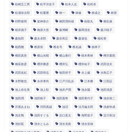
松崎五三男
松平洋史子
松本人志
松村卓
松浦弥太郎
松重豊
林一
林修
林成之
林望
枡野俊明
架神恭介
柳田理科雄
桂歌丸
桐生操
桜井識子
梅原大吾
森博嗣
森岡清史
森川暁子
森拓郎
森永卓郎
森谷和正
森達也
植松努
植西聰
椎原崇
椎名号
椎名誠
槙孝子
権田真吾
横山光昭
横山泰行
樹木希林
樺沢紫苑
橋富政彦
櫻井勝彦
櫻井弘
櫻井祐子
武田信夫
武田友紀
武田惇志
毎田祥子
水上健
水島広子
水野敬也
永井孝尚
江戸川乱歩
江本勝
江田証
池上奈生美
池上彰
池井戸潤
池永陽
池田清彦
池田潤
池田範子
池田貴将
池田香代子
池谷裕二
沢渡あまね
河田真誠
油沼
法月綸太郎
浅倉秋成
浅生鴨
浅田すぐる
浜口直太
海野凪子
淀川長治
清好延
清水ともみ
清水克衛
清永安雄