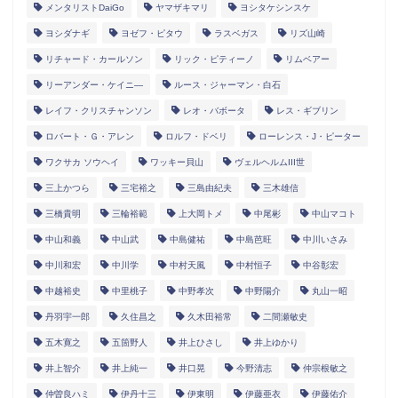
メンタリストDaiGo
ヤマザキマリ
ヨシタケシンスケ
ヨシダナギ
ヨゼフ・ピタウ
ラスベガス
リズ山崎
リチャード・カールソン
リック・ピティーノ
リムベアー
リーアンダー・ケイニ―
ルース・ジャーマン・白石
レイフ・クリスチャンソン
レオ・バボータ
レス・ギブリン
ロバート・Ｇ・アレン
ロルフ・ドベリ
ローレンス・J・ピーター
ワクサカ ソウヘイ
ワッキー貝山
ヴェルヘルムIII世
三上かつら
三宅裕之
三島由紀夫
三木雄信
三橋貴明
三輪裕範
上大岡トメ
中尾彬
中山マコト
中山和義
中山武
中島健祐
中島芭旺
中川いさみ
中川和宏
中川学
中村天風
中村恒子
中谷彰宏
中越裕史
中里桃子
中野孝次
中野陽介
丸山一昭
丹羽宇一郎
久住昌之
久木田裕常
二間瀬敏史
五木寛之
五箇野人
井上ひさし
井上ゆかり
井上智介
井上純一
井口晃
今野清志
仲宗根敏之
仲曽良ハミ
伊丹十三
伊東明
伊藤亜衣
伊藤佑介