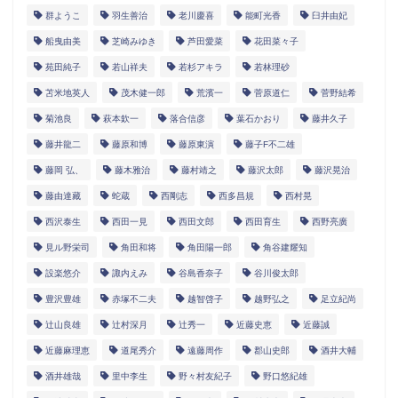
群ようこ
羽生善治
老川慶喜
能町光香
臼井由妃
船曳由美
芝崎みゆき
芦田愛菜
花田菜々子
苑田純子
若山祥夫
若杉アキラ
若林理砂
苫米地英人
茂木健一郎
荒濱一
菅原道仁
菅野結希
菊池良
萩本欽一
落合信彦
葉石かおり
藤井久子
藤井龍二
藤原和博
藤原東演
藤子F不二雄
藤岡 弘、
藤木雅治
藤村靖之
藤沢太郎
藤沢晃治
藤由達藏
蛇蔵
西剛志
西多昌規
西村晃
西沢泰生
西田一見
西田文郎
西田育生
西野亮廣
見ル野栄司
角田和将
角田陽一郎
角谷建耀知
設楽悠介
諏内えみ
谷島香奈子
谷川俊太郎
豊沢豊雄
赤塚不二夫
越智啓子
越野弘之
足立紀尚
辻山良雄
辻村深月
辻秀一
近藤史恵
近藤誠
近藤麻理恵
道尾秀介
遠藤周作
郡山史郎
酒井大輔
酒井雄哉
里中李生
野々村友紀子
野口悠紀雄