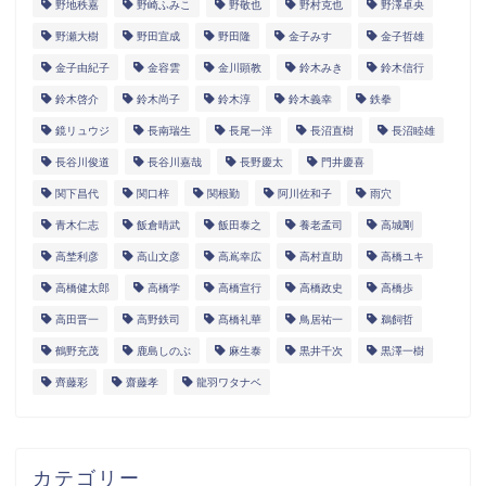
野地秩嘉
野崎ふみこ
野敬也
野村克也
野澤卓央
野瀬大樹
野田宜成
野田隆
金子みすゞ
金子哲雄
金子由紀子
金容雲
金川顕教
鈴木みき
鈴木信行
鈴木啓介
鈴木尚子
鈴木淳
鈴木義幸
鉄拳
鏡リュウジ
長南瑞生
長尾一洋
長沼直樹
長沼睦雄
長谷川俊道
長谷川嘉哉
長野慶太
門井慶喜
関下昌代
関口梓
関根勤
阿川佐和子
雨穴
青木仁志
飯倉晴武
飯田泰之
養老孟司
高城剛
高埜利彦
高山文彦
高嶌幸広
高村直助
高橋ユキ
高橋健太郎
高橋学
高橋宣行
高橋政史
高橋歩
高田晋一
高野鉄司
髙橋礼華
鳥居祐一
鵜飼哲
鶴野充茂
鹿島しのぶ
麻生泰
黒井千次
黒澤一樹
齊藤彩
齋藤孝
龍羽ワタナベ
カテゴリー