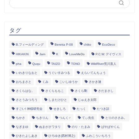
タグ
B.フィールディング
Beretta P-08
chiko
EcoDeco
HIKAKIN
Jam
K
LoveMeDo
P.C.W. デイヴィス
pha
Ququ
TAIZO
TONO
WildRiver荒川直人
いわきりなおと
うぐいすみつる
えらいてんちょう
おちまさと
くみ
こいしゆうか
さかき漣
さくらはな。
さくらももこ
さくら剛
さだまさし
さとうみつろう
しまたけひと
じゅえき太郎
すごい! 神様研究会
せきしろ
たっく
たつき諒
ちかさ
ちきりん
つんく♂
てぃ先生
とりのささみ。
なぎまゆ
ぬまがさワタリ
のり・たまみ
ぱやぱやくん
ひきたよしあき
ひろゆき(西村博之)
ふわこういちろう