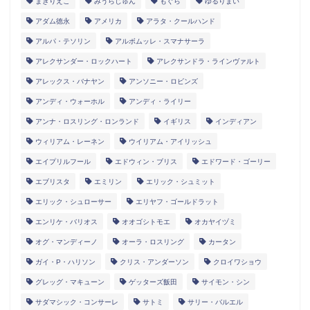
まきりえこ
みうらじゅん
もぐら
ゆるりまい
アダム徳永
アメリカ
アラタ・クールハンド
アルパ・テソリン
アルボムッレ・スマナサーラ
アレクサンダー・ロックハート
アレクサンドラ・ラインヴァルト
アレックス・バナヤン
アンソニー・ロビンズ
アンディ・ウォーホル
アンディ・ライリー
アンナ・ロスリング・ロンランド
イギリス
インディアン
ウィリアム・レーネン
ウイリアム・アイリッシュ
エイプリルフール
エドウィン・ブリス
エドワード・ゴーリー
エブリスタ
エミリン
エリック・シュミット
エリック・シュローサー
エリヤフ・ゴールドラット
エンリケ・バリオス
オオゴシトモエ
オカヤイヅミ
オグ・マンディーノ
オーラ・ロスリング
カータン
ガイ・P・ハリソン
クリス・アンダーソン
クロイワショウ
グレッグ・マキューン
ゲッターズ飯田
サイモン・シン
サダマシック・コンサーレ
サトミ
サリー・バルエル