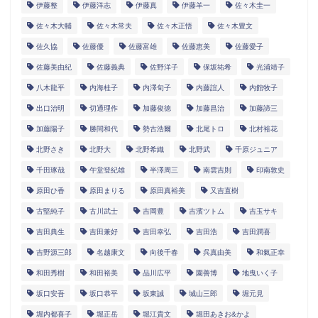
伊藤整
伊藤洋志
伊藤真
伊藤羊一
佐々木圭一
佐々木大輔
佐々木常夫
佐々木正悟
佐々木豊文
佐久協
佐藤優
佐藤富雄
佐藤恵美
佐藤愛子
佐藤美由紀
佐藤義典
佐野洋子
保坂祐希
光浦靖子
八木龍平
内海桂子
内澤旬子
内藤誼人
内館牧子
出口治明
切通理作
加藤俊徳
加藤昌治
加藤諦三
加藤陽子
勝間和代
勢古浩爾
北尾トロ
北村裕花
北野さき
北野大
北野希織
北野武
千原ジュニア
千田琢哉
午堂登紀雄
半澤周三
南雲吉則
印南敦史
原田ひ香
原田まりる
原田真裕美
又吉直樹
古堅純子
古川武士
吉岡豊
吉濱ツトム
吉玉サキ
吉田典生
吉田兼好
吉田幸弘
吉田浩
吉田潤喜
吉野源三郎
名越康文
向後千春
呉真由美
和氣正幸
和田秀樹
和田裕美
品川広平
園善博
地曳いく子
坂口安吾
坂口恭平
坂東誠
城山三郎
堀元見
堀内都喜子
堀正岳
堀江貴文
堀田あきお&かよ