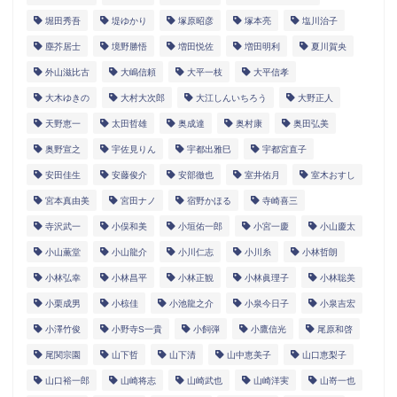
堀田秀吾
堤ゆかり
塚原昭彦
塚本亮
塩川治子
塵芥居士
境野勝悟
増田悦佐
増田明利
夏川賀央
外山滋比古
大嶋信頼
大平一枝
大平信孝
大木ゆきの
大村大次郎
大江しんいちろう
大野正人
天野恵一
太田哲雄
奥成達
奥村康
奥田弘美
奥野宣之
宇佐見りん
宇都出雅巳
宇都宮直子
安田佳生
安藤俊介
安部徹也
室井佑月
室木おすし
宮本真由美
宮田ナノ
宿野かほる
寺崎喜三
寺沢武一
小俣和美
小垣佑一郎
小宮一慶
小山慶太
小山薫堂
小山龍介
小川仁志
小川糸
小林哲朗
小林弘幸
小林昌平
小林正観
小林眞理子
小林聡美
小栗成男
小椋佳
小池龍之介
小泉今日子
小泉吉宏
小澤竹俊
小野寺S一貴
小飼弾
小鷹信光
尾原和啓
尾関宗園
山下哲
山下清
山中恵美子
山口恵梨子
山口裕一郎
山崎将志
山崎武也
山崎洋実
山嵜一也