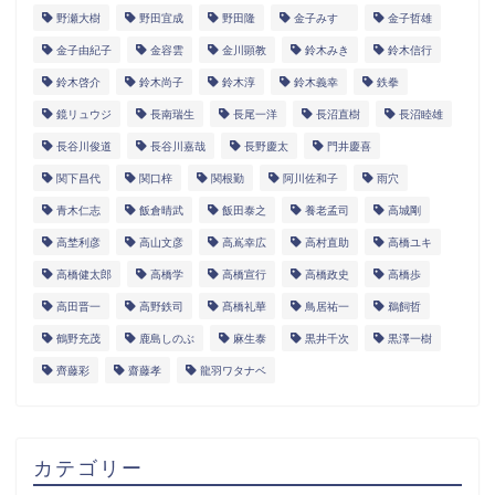
野瀬大樹
野田宜成
野田隆
金子みすゞ
金子哲雄
金子由紀子
金容雲
金川顕教
鈴木みき
鈴木信行
鈴木啓介
鈴木尚子
鈴木淳
鈴木義幸
鉄拳
鏡リュウジ
長南瑞生
長尾一洋
長沼直樹
長沼睦雄
長谷川俊道
長谷川嘉哉
長野慶太
門井慶喜
関下昌代
関口梓
関根勤
阿川佐和子
雨穴
青木仁志
飯倉晴武
飯田泰之
養老孟司
高城剛
高埜利彦
高山文彦
高嶌幸広
高村直助
高橋ユキ
高橋健太郎
高橋学
高橋宣行
高橋政史
高橋歩
高田晋一
高野鉄司
髙橋礼華
鳥居祐一
鵜飼哲
鶴野充茂
鹿島しのぶ
麻生泰
黒井千次
黒澤一樹
齊藤彩
齋藤孝
龍羽ワタナベ
カテゴリー