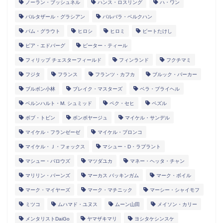
ノーラン・ブッシュネル
ハンス・ロスリング
ハ・ワン
バルタザール・グラシアン
バルバラ・ベルクハン
パム・グラウト
ヒロシ
ヒロミ
ビートたけし
ピア・エドバーグ
ピーター・ティール
フィリップ チェスターフィールド
フィンランド
フクチマミ
フジタ
フランス
フランツ・カフカ
ブルック・バーカー
ブルボン小林
ブレイク・マスターズ
ベラ・ブライヘル
ベルンハルト・M. シュミッド
ペク・セヒ
ペズル
ボブ・トビン
ボンボヤージュ
マイケル・サンデル
マイケル・フランゼーゼ
マイケル・プロンコ
マイケル・Ｊ・フォックス
マシュー・D・ラプラント
マシュー・バロウズ
マツダユカ
マネー・ヘッタ・チャン
マリリン・バーンズ
マーカス バッキンガム
マーク・ボイル
マーク・マイヤーズ
マーク・マチニック
マーシー・シャイモフ
ミツコ
ムハマド・ユヌス
ムーン山田
メイソン・カリー
メンタリストDaiGo
ヤマザキマリ
ヨシタケシンスケ