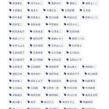
渡邊康弘
滝乃みわこ
潮凪洋介
瀧靖之
瀬尾まいこ
火坂雅志
為末大
犬塚壮志
玉置妙憂
生月誠
田中泰延
田原真人
田口信教
田坂広志
田村セツコ
田村浩二
田村由美
甲野善紀
町田そのこ
町田真知子
白取春彦
白澤卓二
百田尚樹
相原コージ
相沢沙呼
眞鍋かをり
真田つづる
矢作ちはる
矢作直樹
石井あらた
石井貴士
石原加受子
石原新菜
石川光陽
石川拓治
石川真理子
石川英輔
石村友見
石田ゆり子
石田章洋
石谷慎悟
神尾哲男
神山典士
神田桂一
福島正伸
福本伸行
福田和也
秋尾沙戸子
秋山桃里
秋本俊二
稲垣えみ子
稲垣栄洋
稲空穂
稲葉豊茂
立川談志
立花隆
立野井一恵
竹内文香
竹内絢香
笹氣健治
箱田忠昭
篠田桃紅
米山公啓
粂原圭太郎
細川貂々
絶牙
綾辻行人
美内すずえ
美輪明宏