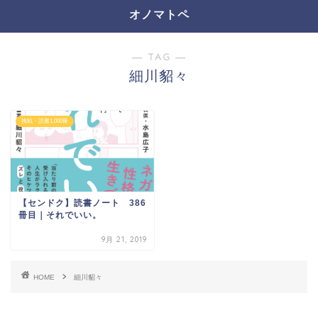
オノマトペ
― TAG ―
細川貂々
挑戦・読書1,000冊
【センドク】読書ノート 386
冊目｜それでいい。
9月 21, 2019
HOME
細川貂々