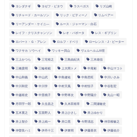
ヨシダナギ
ヨゼフ・ピタウ
ラスベガス
リズ山崎
リチャード・カールソン
リック・ピティーノ
リムベアー
リーアンダー・ケイニ―
ルース・ジャーマン・白石
レイフ・クリスチャンソン
レオ・バボータ
レス・ギブリン
ロバート・Ｇ・アレン
ロルフ・ドベリ
ローレンス・J・ピーター
ワクサカ ソウヘイ
ワッキー貝山
ヴェルヘルムIII世
三上かつら
三宅裕之
三島由紀夫
三木雄信
三橋貴明
三輪裕範
上大岡トメ
中尾彬
中山マコト
中山和義
中山武
中島健祐
中島芭旺
中川いさみ
中川和宏
中川学
中村天風
中村恒子
中谷彰宏
中越裕史
中里桃子
中野孝次
中野陽介
丸山一昭
丹羽宇一郎
久住昌之
久木田裕常
二間瀬敏史
五木寛之
五箇野人
井上ひさし
井上ゆかり
井上智介
井上純一
井口晃
今野清志
仲宗根敏之
仲曽良ハミ
伊丹十三
伊東明
伊藤亜衣
伊藤佑介