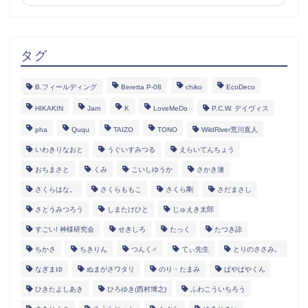
タグ
B.フィールディング
Beretta P-08
chiko
EcoDeco
HIKAKIN
Jam
K
LoveMeDo
P.C.W. デイヴィス
pha
Ququ
TAIZO
TONO
WildRiver荒川直人
いわきりなおと
うぐいすみつる
えらいてんちょう
おちまさと
くみ
こいしゆうか
さかき漣
さくらはな。
さくらももこ
さくら剛
さだまさし
さとうみつろう
しまたけひと
じゅえき太郎
すごい! 神様研究会
せきしろ
たっく
たつき諒
ちかさ
ちきりん
つんく♂
てぃ先生
とりのささみ。
なぎまゆ
ぬまがさワタリ
のり・たまみ
ぱやぱやくん
ひきたよしあき
ひろゆき(西村博之)
ふわこういちろう