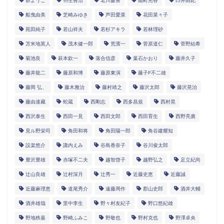
群ようこ
羽生善治
老川慶喜
能町光香
臼井由妃
船曳由美
芝崎みゆき
芦田愛菜
花田菜々子
苑田純子
若山祥夫
若杉アキラ
若林理砂
苫米地英人
茂木健一郎
荒濱一
菅原道仁
菅野結希
菊池良
萩本欽一
落合信彦
葉石かおり
藤井久子
藤井龍二
藤原和博
藤原東演
藤子F不二雄
藤岡 弘、
藤木雅治
藤村靖之
藤沢太郎
藤沢晃治
藤由達藏
蛇蔵
西剛志
西多昌規
西村晃
西沢泰生
西田一見
西田文郎
西田育生
西野亮廣
見ル野栄司
角田和将
角田陽一郎
角谷建耀知
設楽悠介
諏内えみ
谷島香奈子
谷川俊太郎
豊沢豊雄
赤塚不二夫
越智啓子
越野弘之
足立紀尚
辻山良雄
辻村深月
辻秀一
近藤史恵
近藤誠
近藤麻理恵
道尾秀介
遠藤周作
郡山史郎
酒井大輔
酒井雄哉
里中李生
野々村友紀子
野口悠紀雄
野地秩嘉
野崎ふみこ
野敬也
野村克也
野澤卓央