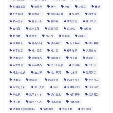
松浦弥太郎
松重豊
林一
林修
林成之
林望
枡野俊明
架神恭介
柳田理科雄
桂歌丸
桐生操
桜井識子
梅原大吾
森博嗣
森岡清史
森川暁子
森拓郎
森永卓郎
森谷和正
森達也
植松努
植西聰
椎原崇
椎名号
椎名誠
槙孝子
権田真吾
横山光昭
横山泰行
樹木希林
樺沢紫苑
橋富政彦
櫻井勝彦
櫻井弘
櫻井祐子
武田信夫
武田友紀
武田惇志
毎田祥子
水上健
水島広子
水野敬也
永井孝尚
江戸川乱歩
江本勝
江田証
池上奈生美
池上彰
池井戸潤
池永陽
池田清彦
池田潤
池田範子
池田貴将
池田香代子
池谷裕二
沢渡あまね
河田真誠
油沼
法月綸太郎
浅倉秋成
浅生鴨
浅田すぐる
浜口直太
海野凪子
淀川長治
清好延
清水ともみ
清水克衛
清永安雄
清田隆之(桃山商事)
清野由美
渋谷直角
渡辺健介