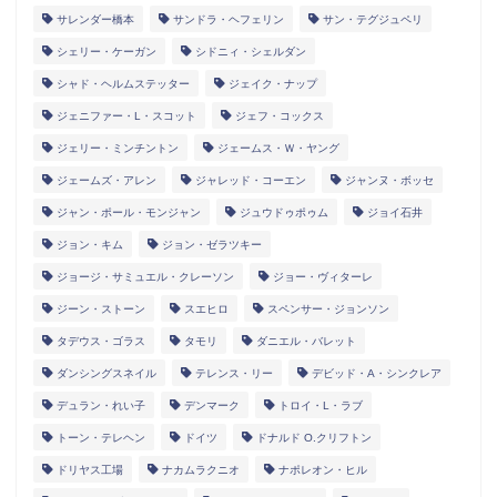
サレンダー橋本
サンドラ・ヘフェリン
サン・テグジュペリ
シェリー・ケーガン
シドニィ・シェルダン
シャド・ヘルムステッター
ジェイク・ナップ
ジェニファー・L・スコット
ジェフ・コックス
ジェリー・ミンチントン
ジェームス・Ｗ・ヤング
ジェームズ・アレン
ジャレッド・コーエン
ジャンヌ・ボッセ
ジャン・ポール・モンジャン
ジュウドゥポゥム
ジョイ石井
ジョン・キム
ジョン・ゼラツキー
ジョージ・サミュエル・クレーソン
ジョー・ヴィターレ
ジーン・ストーン
スエヒロ
スペンサー・ジョンソン
タデウス・ゴラス
タモリ
ダニエル・バレット
ダンシングスネイル
テレンス・リー
デビッド・A・シンクレア
デュラン・れい子
デンマーク
トロイ・L・ラブ
トーン・テレヘン
ドイツ
ドナルド O.クリフトン
ドリヤス工場
ナカムラクニオ
ナポレオン・ヒル