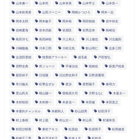
山本兼一
山本尚
山本幸美
山本甲士
山本良一
山本鈴美香
山田ズーニー
岡崎かつひろ
岡本一志
岡本太郎
岡本敏子
岡本裕
岡田朝雄
岩中祥史
岩崎夏海
岩本武範
岩淵匡
岩男忠幸
島崎信
島田洋七
島田紳助
川上和人
川上徹也
川北義則
川嶋隆義
川本三郎
川村元気
影山明仁
志多三郎
志茂田景樹
情景師アラーキー
成毛眞
戸田智弘
房野史典
所ジョージ
手塚治虫
指南役
新渡戸稲造
新田祥子
日垣隆
日比野佐和子
日野原重明
早川義夫
旺季志ずか
星渉
星野陽子
春明力
景山民夫
晴山陽一
曽根原久司
月野るな(
木暮太一
木村秋則
木村耕一
本多信一
本田健
本田直之
本要約チャンネル
本郷和人
杉山頴男
杉田淳子
村上春樹
村上龍
村山太一
村山斉
村瀬幸浩
村田沙耶香
東村アキコ
松原始
松原照子
松岡修造
松崎五三男
松平洋史子
松本人志
松村卓