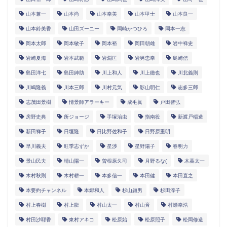
山本兼一
山本尚
山本幸美
山本甲士
山本良一
山本鈴美香
山田ズーニー
岡崎かつひろ
岡本一志
岡本太郎
岡本敏子
岡本裕
岡田朝雄
岩中祥史
岩崎夏海
岩本武範
岩淵匡
岩男忠幸
島崎信
島田洋七
島田紳助
川上和人
川上徹也
川北義則
川嶋隆義
川本三郎
川村元気
影山明仁
志多三郎
志茂田景樹
情景師アラーキー
成毛眞
戸田智弘
房野史典
所ジョージ
手塚治虫
指南役
新渡戸稲造
新田祥子
日垣隆
日比野佐和子
日野原重明
早川義夫
旺季志ずか
星渉
星野陽子
春明力
景山民夫
晴山陽一
曽根原久司
月野るな(
木暮太一
木村秋則
木村耕一
本多信一
本田健
本田直之
本要約チャンネル
本郷和人
杉山頴男
杉田淳子
村上春樹
村上龍
村山太一
村山斉
村瀬幸浩
村田沙耶香
東村アキコ
松原始
松原照子
松岡修造