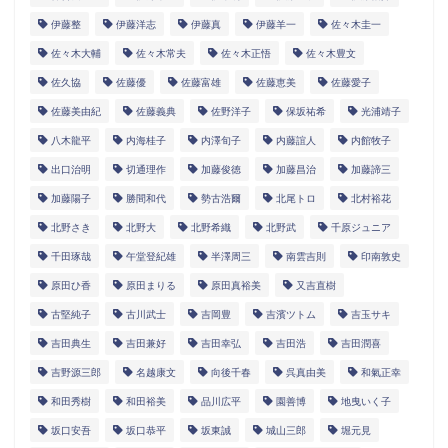
伊藤整
伊藤洋志
伊藤真
伊藤羊一
佐々木圭一
佐々木大輔
佐々木常夫
佐々木正悟
佐々木豊文
佐久協
佐藤優
佐藤富雄
佐藤恵美
佐藤愛子
佐藤美由紀
佐藤義典
佐野洋子
保坂祐希
光浦靖子
八木龍平
内海桂子
内澤旬子
内藤誼人
内館牧子
出口治明
切通理作
加藤俊徳
加藤昌治
加藤諦三
加藤陽子
勝間和代
勢古浩爾
北尾トロ
北村裕花
北野さき
北野大
北野希織
北野武
千原ジュニア
千田琢哉
午堂登紀雄
半澤周三
南雲吉則
印南敦史
原田ひ香
原田まりる
原田真裕美
又吉直樹
古堅純子
古川武士
吉岡豊
吉濱ツトム
吉玉サキ
吉田典生
吉田兼好
吉田幸弘
吉田浩
吉田潤喜
吉野源三郎
名越康文
向後千春
呉真由美
和氣正幸
和田秀樹
和田裕美
品川広平
園善博
地曳いく子
坂口安吾
坂口恭平
坂東誠
城山三郎
堀元見