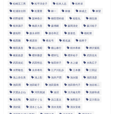
松崎五三男
松平洋史子
松本人志
松村卓
松浦弥太郎
松重豊
林一
林修
林成之
林望
枡野俊明
架神恭介
柳田理科雄
桂歌丸
桐生操
桜井識子
梅原大吾
森博嗣
森岡清史
森川暁子
森拓郎
森永卓郎
森谷和正
森達也
植松努
植西聰
椎原崇
椎名号
椎名誠
槙孝子
権田真吾
横山光昭
横山泰行
樹木希林
樺沢紫苑
橋富政彦
櫻井勝彦
櫻井弘
櫻井祐子
武田信夫
武田友紀
武田惇志
毎田祥子
水上健
水島広子
水野敬也
永井孝尚
江戸川乱歩
江本勝
江田証
池上奈生美
池上彰
池井戸潤
池永陽
池田清彦
池田潤
池田範子
池田貴将
池田香代子
池谷裕二
沢渡あまね
河田真誠
油沼
法月綸太郎
浅倉秋成
浅生鴨
浅田すぐる
浜口直太
海野凪子
淀川長治
清好延
清水ともみ
清水克衛
清永安雄