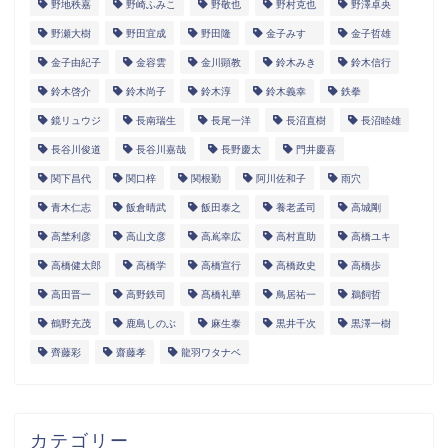
野地秩嘉
野崎ふみこ
野敬也
野村克也
野澤卓央
野瀬大樹
野田宜成
野田隆
金子みすゞ
金子哲雄
金子由紀子
金容雲
金川顕教
鈴木みき
鈴木信行
鈴木啓介
鈴木尚子
鈴木淳
鈴木義幸
鉄拳
鏡リュウジ
長南瑞生
長尾一洋
長沼直樹
長沼睦雄
長谷川俊道
長谷川嘉哉
長野慶太
門井慶喜
関下昌代
関口梓
関根勤
阿川佐和子
雨穴
青木仁志
飯倉晴武
飯田泰之
養老孟司
高城剛
高埜利彦
高山文彦
高嶌幸広
高村直助
高橋ユキ
高橋健太郎
高橋学
高橋宣行
高橋政史
高橋歩
高田晋一
高野鉄司
髙橋礼華
鳥居祐一
鵜飼哲
鶴野充茂
鹿島しのぶ
麻生泰
黒井千次
黒澤一樹
齊藤彩
齋藤孝
龍羽ワタナベ
カテゴリー