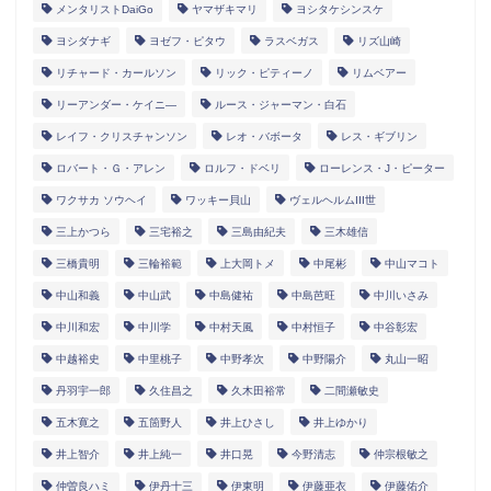
メンタリストDaiGo
ヤマザキマリ
ヨシタケシンスケ
ヨシダナギ
ヨゼフ・ピタウ
ラスベガス
リズ山崎
リチャード・カールソン
リック・ピティーノ
リムベアー
リーアンダー・ケイニ―
ルース・ジャーマン・白石
レイフ・クリスチャンソン
レオ・バボータ
レス・ギブリン
ロバート・Ｇ・アレン
ロルフ・ドベリ
ローレンス・J・ピーター
ワクサカ ソウヘイ
ワッキー貝山
ヴェルヘルムIII世
三上かつら
三宅裕之
三島由紀夫
三木雄信
三橋貴明
三輪裕範
上大岡トメ
中尾彬
中山マコト
中山和義
中山武
中島健祐
中島芭旺
中川いさみ
中川和宏
中川学
中村天風
中村恒子
中谷彰宏
中越裕史
中里桃子
中野孝次
中野陽介
丸山一昭
丹羽宇一郎
久住昌之
久木田裕常
二間瀬敏史
五木寛之
五箇野人
井上ひさし
井上ゆかり
井上智介
井上純一
井口晃
今野清志
仲宗根敏之
仲曽良ハミ
伊丹十三
伊東明
伊藤亜衣
伊藤佑介