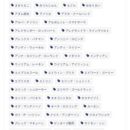
まきりえこ
みうらじゅん
もぐら
ゆるりまい
アダム徳永
アメリカ
アラタ・クールハンド
アルパ・テソリン
アルボムッレ・スマナサーラ
アレクサンダー・ロックハート
アレクサンドラ・ラインヴァルト
アレックス・バナヤン
アンソニー・ロビンズ
アンディ・ウォーホル
アンディ・ライリー
アンナ・ロスリング・ロンランド
イギリス
インディアン
ウィリアム・レーネン
ウイリアム・アイリッシュ
エイプリルフール
エドウィン・ブリス
エドワード・ゴーリー
エブリスタ
エミリン
エリック・シュミット
エリック・シュローサー
エリヤフ・ゴールドラット
エンリケ・バリオス
オオゴシトモエ
オカヤイヅミ
オグ・マンディーノ
オーラ・ロスリング
カータン
ガイ・P・ハリソン
クリス・アンダーソン
クロイワショウ
グレッグ・マキューン
ゲッターズ飯田
サイモン・シン