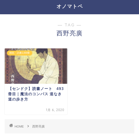
オノマトペ
― TAG ―
西野亮廣
挑戦・読書1,000冊
【センドク】読書ノート 493
冊目｜魔法のコンパス 道なき
道の歩き方
1月 6, 2020
HOME
西野亮廣