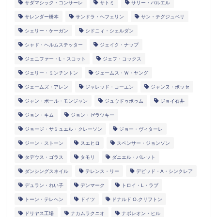
サダマシック・コンサーレ
サトミ
サリー・バルエル
サレンダー橋本
サンドラ・ヘフェリン
サン・テグジュペリ
シェリー・ケーガン
シドニィ・シェルダン
シャド・ヘルムステッター
ジェイク・ナップ
ジェニファー・L・スコット
ジェフ・コックス
ジェリー・ミンチントン
ジェームス・Ｗ・ヤング
ジェームズ・アレン
ジャレッド・コーエン
ジャンヌ・ボッセ
ジャン・ポール・モンジャン
ジュウドゥポゥム
ジョイ石井
ジョン・キム
ジョン・ゼラツキー
ジョージ・サミュエル・クレーソン
ジョー・ヴィターレ
ジーン・ストーン
スエヒロ
スペンサー・ジョンソン
タデウス・ゴラス
タモリ
ダニエル・バレット
ダンシングスネイル
テレンス・リー
デビッド・A・シンクレア
デュラン・れい子
デンマーク
トロイ・L・ラブ
トーン・テレヘン
ドイツ
ドナルド O.クリフトン
ドリヤス工場
ナカムラクニオ
ナポレオン・ヒル