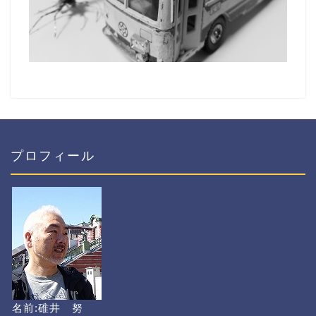
プロフィール
名前:碓井 努