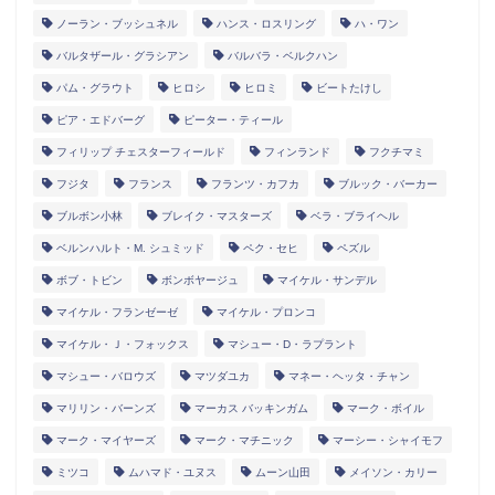
ノーラン・ブッシュネル
ハンス・ロスリング
ハ・ワン
バルタザール・グラシアン
バルバラ・ベルクハン
パム・グラウト
ヒロシ
ヒロミ
ビートたけし
ピア・エドバーグ
ピーター・ティール
フィリップ チェスターフィールド
フィンランド
フクチマミ
フジタ
フランス
フランツ・カフカ
ブルック・バーカー
ブルボン小林
ブレイク・マスターズ
ベラ・ブライヘル
ベルンハルト・M. シュミッド
ペク・セヒ
ペズル
ボブ・トビン
ボンボヤージュ
マイケル・サンデル
マイケル・フランゼーゼ
マイケル・プロンコ
マイケル・Ｊ・フォックス
マシュー・D・ラプラント
マシュー・バロウズ
マツダユカ
マネー・ヘッタ・チャン
マリリン・バーンズ
マーカス バッキンガム
マーク・ボイル
マーク・マイヤーズ
マーク・マチニック
マーシー・シャイモフ
ミツコ
ムハマド・ユヌス
ムーン山田
メイソン・カリー