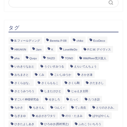
タグ
B.フィールディング
Beretta P-08
chiko
EcoDeco
HIKAKIN
Jam
K
LoveMeDo
P.C.W. デイヴィス
pha
Ququ
TAIZO
TONO
WildRiver荒川直人
いわきりなおと
うぐいすみつる
えらいてんちょう
おちまさと
くみ
こいしゆうか
さかき漣
さくらはな。
さくらももこ
さくら剛
さだまさし
さとうみつろう
しまたけひと
じゅえき太郎
すごい! 神様研究会
せきしろ
たっく
たつき諒
ちかさ
ちきりん
つんく♂
てぃ先生
とりのささみ。
なぎまゆ
ぬまがさワタリ
のり・たまみ
ぱやぱやくん
ひきたよしあき
ひろゆき(西村博之)
ふわこういちろう