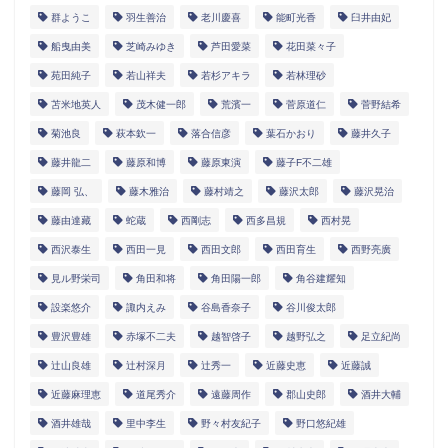
群ようこ
羽生善治
老川慶喜
能町光香
臼井由妃
船曳由美
芝崎みゆき
芦田愛菜
花田菜々子
苑田純子
若山祥夫
若杉アキラ
若林理砂
苫米地英人
茂木健一郎
荒濱一
菅原道仁
菅野結希
菊池良
萩本欽一
落合信彦
葉石かおり
藤井久子
藤井龍二
藤原和博
藤原東演
藤子F不二雄
藤岡 弘、
藤木雅治
藤村靖之
藤沢太郎
藤沢晃治
藤由達藏
蛇蔵
西剛志
西多昌規
西村晃
西沢泰生
西田一見
西田文郎
西田育生
西野亮廣
見ル野栄司
角田和将
角田陽一郎
角谷建耀知
設楽悠介
諏内えみ
谷島香奈子
谷川俊太郎
豊沢豊雄
赤塚不二夫
越智啓子
越野弘之
足立紀尚
辻山良雄
辻村深月
辻秀一
近藤史恵
近藤誠
近藤麻理恵
道尾秀介
遠藤周作
郡山史郎
酒井大輔
酒井雄哉
里中李生
野々村友紀子
野口悠紀雄