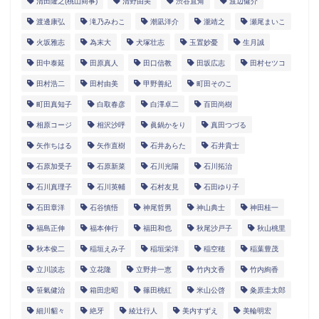
清田隆之(桃山商事)
清野由美
渋谷直角
渡辺健介
渡邊康弘
滝乃みわこ
潮凪洋介
瀧靖之
瀬尾まいこ
火坂雅志
為末大
犬塚壮志
玉置妙憂
生月誠
田中泰延
田原真人
田口信教
田坂広志
田村セツコ
田村浩二
田村由美
甲野善紀
町田そのこ
町田真知子
白取春彦
白澤卓二
百田尚樹
相原コージ
相沢沙呼
眞鍋かをり
真田つづる
矢作ちはる
矢作直樹
石井あらた
石井貴士
石原加受子
石原新菜
石川光陽
石川拓治
石川真理子
石川英輔
石村友見
石田ゆり子
石田章洋
石谷慎悟
神尾哲男
神山典士
神田桂一
福島正伸
福本伸行
福田和也
秋尾沙戸子
秋山桃里
秋本俊二
稲垣えみ子
稲垣栄洋
稲空穂
稲葉豊茂
立川談志
立花隆
立野井一恵
竹内文香
竹内絢香
笹氣健治
箱田忠昭
篠田桃紅
米山公啓
粂原圭太郎
細川貂々
絶牙
綾辻行人
美内すずえ
美輪明宏