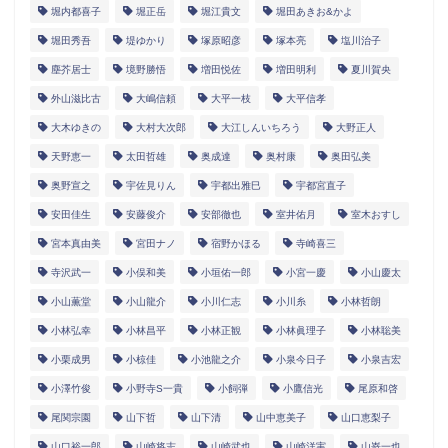
堀内都喜子
堀正岳
堀江貴文
堀田あきお&かよ
堀田秀吾
堤ゆかり
塚原昭彦
塚本亮
塩川治子
塵芥居士
境野勝悟
増田悦佐
増田明利
夏川賀央
外山滋比古
大嶋信頼
大平一枝
大平信孝
大木ゆきの
大村大次郎
大江しんいちろう
大野正人
天野恵一
太田哲雄
奥成達
奥村康
奥田弘美
奥野宣之
宇佐見りん
宇都出雅巳
宇都宮直子
安田佳生
安藤俊介
安部徹也
室井佑月
室木おすし
宮本真由美
宮田ナノ
宿野かほる
寺崎喜三
寺沢武一
小俣和美
小垣佑一郎
小宮一慶
小山慶太
小山薫堂
小山龍介
小川仁志
小川糸
小林哲朗
小林弘幸
小林昌平
小林正観
小林眞理子
小林聡美
小栗成男
小椋佳
小池龍之介
小泉今日子
小泉吉宏
小澤竹俊
小野寺S一貴
小飼弾
小鷹信光
尾原和啓
尾関宗園
山下哲
山下清
山中恵美子
山口恵梨子
山口裕一郎
山崎将志
山崎武也
山崎洋実
山嵜一也