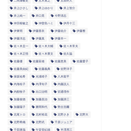
二間瀬敏史
五木寛之
五箇野人
井上ひさし
井上ゆかり
井上智介
井上純一
井口晃
今野清志
仲宗根敏之
仲曽良ハミ
伊丹十三
伊東明
伊藤亜衣
伊藤佑介
伊藤整
伊藤洋志
伊藤真
伊藤羊一
佐々木圭一
佐々木大輔
佐々木常夫
佐々木正悟
佐々木豊文
佐久協
佐藤優
佐藤富雄
佐藤恵美
佐藤愛子
佐藤美由紀
佐藤義典
佐野洋子
保坂祐希
光浦靖子
八木龍平
内海桂子
内澤旬子
内藤誼人
内館牧子
出口治明
切通理作
加藤俊徳
加藤昌治
加藤諦三
加藤陽子
勝間和代
勢古浩爾
北尾トロ
北村裕花
北野さき
北野大
北野希織
北野武
千原ジュニア
千田琢哉
午堂登紀雄
半澤周三