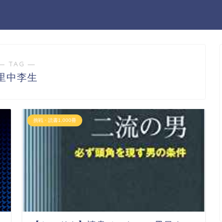
― TAG ―
里中李生
挑戦・読書1,000冊