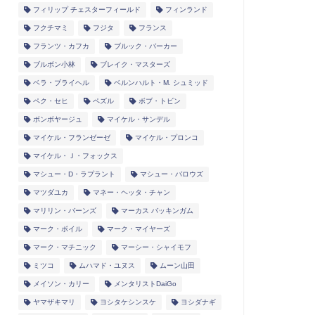
フィリップ チェスターフィールド
フィンランド
フクチマミ
フジタ
フランス
フランツ・カフカ
ブルック・バーカー
ブルボン小林
ブレイク・マスターズ
ベラ・ブライヘル
ベルンハルト・M. シュミッド
ペク・セヒ
ペズル
ボブ・トビン
ボンボヤージュ
マイケル・サンデル
マイケル・フランゼーゼ
マイケル・プロンコ
マイケル・Ｊ・フォックス
マシュー・D・ラプラント
マシュー・バロウズ
マツダユカ
マネー・ヘッタ・チャン
マリリン・バーンズ
マーカス バッキンガム
マーク・ボイル
マーク・マイヤーズ
マーク・マチニック
マーシー・シャイモフ
ミツコ
ムハマド・ユヌス
ムーン山田
メイソン・カリー
メンタリストDaiGo
ヤマザキマリ
ヨシタケシンスケ
ヨシダナギ