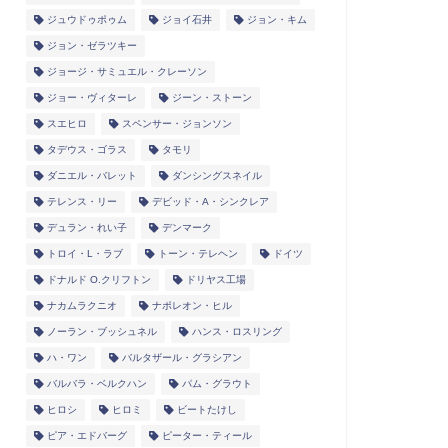
ジュウドゥポゥム
ジョイ石井
ジョン・キム
ジョン・ゼラツキー
ジョージ・サミュエル・クレーソン
ジョー・ヴィターレ
ジーン・ストーン
スエヒロ
スペンサー・ジョンソン
タデウス・ゴラス
タモリ
ダニエル・バレット
ダンシングスネイル
テレンス・リー
デビッド・A・シンクレア
デュラン・れい子
デンマーク
トロイ・L・ラブ
トーン・テレヘン
ドイツ
ドナルド O.クリフトン
ドリヤス工場
ナカムラクニオ
ナポレオン・ヒル
ノーラン・ブッシュネル
ハンス・ロスリング
ハ・ワン
バルタザール・グラシアン
バルバラ・ベルクハン
パム・グラウト
ヒロシ
ヒロミ
ビートたけし
ピア・エドバーグ
ピーター・ティール