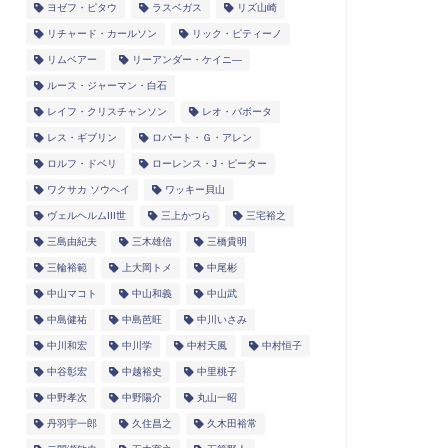
ヨゼフ・ピタウ
ラスベガス
リズ山崎
リチャード・カールソン
リック・ピティーノ
リムベアー
リーアンダー・ケイニ―
ルース・ジャーマン・白石
レイフ・クリスチャンソン
レオ・バボータ
レス・ギブリン
ロバート・Ｇ・アレン
ロルフ・ドベリ
ローレンス・J・ピーター
ワクサカ ソウヘイ
ワッキー貝山
ヴェルヘルムIII世
三上かつら
三宅裕之
三島由紀夫
三木雄信
三橋貴明
三輪裕範
上大岡トメ
中尾彬
中山マコト
中山和義
中山武
中島健祐
中島芭旺
中川いさみ
中川和宏
中川学
中村天風
中村恒子
中谷彰宏
中越裕史
中里桃子
中野孝次
中野陽介
丸山一昭
丹羽宇一郎
久住昌之
久木田裕常