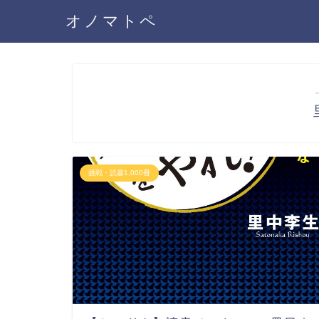
オノマトペ
挑戦・読書1,000冊