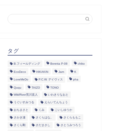
タグ
B.フィールディング
Beretta P-08
chiko
EcoDeco
HIKAKIN
Jam
K
LoveMeDo
P.C.W. デイヴィス
pha
Ququ
TAIZO
TONO
WildRiver荒川直人
いわきりなおと
うぐいすみつる
えらいてんちょう
おちまさと
くみ
こいしゆうか
さかき漣
さくらはな。
さくらももこ
さくら剛
さだまさし
さとうみつろう