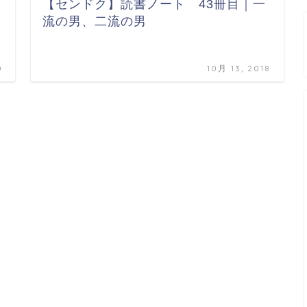
【センドク】読書ノート 43冊目｜一
流の男、二流の男
0
10月 13, 2018