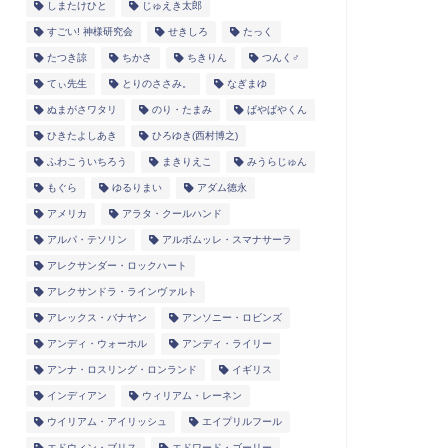
しまたけひと
じゅえき太郎
すごい! 神様研究会
せきしろ
たっく
たつき諒
ちかさ
ちきりん
つんく♂
てぃ先生
とりのささみ。
なぎまゆ
ぬまがさワタリ
のり・たまみ
ぱやぱやくん
ひきたよしあき
ひろゆき(西村博之)
ふわこういちろう
まきりえこ
みうらじゅん
もぐら
ゆるりまい
アダム徳永
アメリカ
アラタ・クールハンド
アルパ・テソリン
アルボムッレ・スマナサーラ
アレクサンダー・ロックハート
アレクサンドラ・ラインヴァルト
アレックス・バナヤン
アンソニー・ロビンズ
アンディ・ウォーホル
アンディ・ライリー
アンナ・ロスリング・ロンランド
イギリス
インディアン
ウィリアム・レーネン
ウイリアム・アイリッシュ
エイプリルフール
エドウィン・ブリス
エドワード・ゴーリー