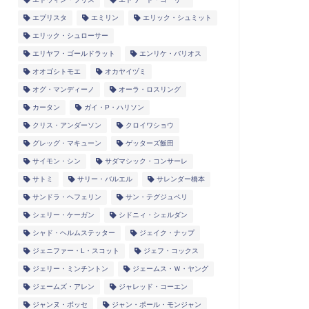
エブリスタ
エミリン
エリック・シュミット
エリック・シュローサー
エリヤフ・ゴールドラット
エンリケ・バリオス
オオゴシトモエ
オカヤイヅミ
オグ・マンディーノ
オーラ・ロスリング
カータン
ガイ・P・ハリソン
クリス・アンダーソン
クロイワショウ
グレッグ・マキューン
ゲッターズ飯田
サイモン・シン
サダマシック・コンサーレ
サトミ
サリー・バルエル
サレンダー橋本
サンドラ・ヘフェリン
サン・テグジュペリ
シェリー・ケーガン
シドニィ・シェルダン
シャド・ヘルムステッター
ジェイク・ナップ
ジェニファー・L・スコット
ジェフ・コックス
ジェリー・ミンチントン
ジェームス・Ｗ・ヤング
ジェームズ・アレン
ジャレッド・コーエン
ジャンヌ・ボッセ
ジャン・ポール・モンジャン