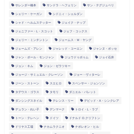
サレンダー橋本
サンドラ・ヘフェリン
サン・テグジュペリ
シェリー・ケーガン
シドニィ・シェルダン
シャド・ヘルムステッター
ジェイク・ナップ
ジェニファー・L・スコット
ジェフ・コックス
ジェリー・ミンチントン
ジェームス・Ｗ・ヤング
ジェームズ・アレン
ジャレッド・コーエン
ジャンヌ・ボッセ
ジャン・ポール・モンジャン
ジュウドゥポゥム
ジョイ石井
ジョン・キム
ジョン・ゼラツキー
ジョージ・サミュエル・クレーソン
ジョー・ヴィターレ
ジーン・ストーン
スエヒロ
スペンサー・ジョンソン
タデウス・ゴラス
タモリ
ダニエル・バレット
ダンシングスネイル
テレンス・リー
デビッド・A・シンクレア
デュラン・れい子
デンマーク
トロイ・L・ラブ
トーン・テレヘン
ドイツ
ドナルド O.クリフトン
ドリヤス工場
ナカムラクニオ
ナポレオン・ヒル