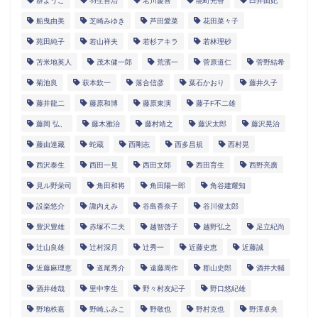
群ようこ
羽生善治
老川慶喜
能町光香
臼井由妃
船曳由美
芝崎みゆき
芦田愛菜
花田菜々子
苑田純子
若山祥夫
若杉アキラ
若林理砂
苫米地英人
茂木健一郎
荒濱一
菅原道仁
菅野結希
菊池良
萩本欽一
落合信彦
葉石かおり
藤井久子
藤井龍二
藤原和博
藤原東演
藤子F不二雄
藤岡 弘、
藤木雅治
藤村靖之
藤沢太郎
藤沢晃治
藤由達藏
蛇蔵
西剛志
西多昌規
西村晃
西沢泰生
西田一見
西田文郎
西田育生
西野亮廣
見ル野栄司
角田和将
角田陽一郎
角谷建耀知
設楽悠介
諏内えみ
谷島香奈子
谷川俊太郎
豊沢豊雄
赤塚不二夫
越智啓子
越野弘之
足立紀尚
辻山良雄
辻村深月
辻秀一
近藤史恵
近藤誠
近藤麻理恵
道尾秀介
遠藤周作
郡山史郎
酒井大輔
酒井雄哉
里中李生
野々村友紀子
野口悠紀雄
野地秩嘉
野崎ふみこ
野敬也
野村克也
野澤卓央