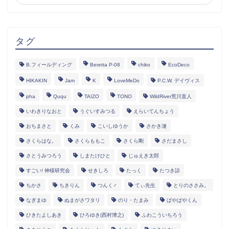
タグ
B.フィールディング
Beretta P-08
chiko
EcoDeco
HIKAKIN
Jam
K
LoveMeDo
P.C.W. デイヴィス
pha
Ququ
TAIZO
TONO
WildRiver荒川直人
いわきりなおと
うぐいすみつる
えらいてんちょう
おちまさと
くみ
こいしゆうか
さかき漣
さくらはな。
さくらももこ
さくら剛
さだまさし
さとうみつろう
しまたけひと
じゅえき太郎
すごい! 神様研究会
せきしろ
たっく
たつき諒
ちかさ
ちきりん
つんく♂
てぃ先生
とりのささみ。
なぎまゆ
ぬまがさワタリ
のり・たまみ
ぱやぱやくん
ひきたよしあき
ひろゆき(西村博之)
ふわこういちろう