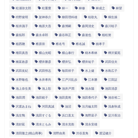
松浦弥太郎
松重豊
林一
林修
林成之
林望
枡野俊明
架神恭介
柳田理科雄
桂歌丸
桐生操
桜井識子
梅原大吾
森博嗣
森岡清史
森川暁子
森拓郎
森永卓郎
森谷和正
森達也
植松努
植西聰
椎原崇
椎名号
椎名誠
槙孝子
権田真吾
横山光昭
横山泰行
樹木希林
樺沢紫苑
橋富政彦
櫻井勝彦
櫻井弘
櫻井祐子
武田信夫
武田友紀
武田惇志
毎田祥子
水上健
水島広子
水野敬也
永井孝尚
江戸川乱歩
江本勝
江田証
池上奈生美
池上彰
池井戸潤
池永陽
池田清彦
池田潤
池田範子
池田貴将
池田香代子
池谷裕二
沢渡あまね
河田真誠
油沼
法月綸太郎
浅倉秋成
浅生鴨
浅田すぐる
浜口直太
海野凪子
淀川長治
清好延
清水ともみ
清水克衛
清永安雄
清田隆之(桃山商事)
清野由美
渋谷直角
渡辺健介