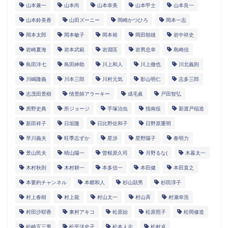
山本兼一
山本尚
山本幸美
山本甲士
山本良一
山本鈴美香
山田ズーニー
岡崎かつひろ
岡本一志
岡本太郎
岡本敏子
岡本裕
岡田朝雄
岩中祥史
岩崎夏海
岩本武範
岩淵匡
岩男忠幸
島崎信
島田洋七
島田紳助
川上和人
川上徹也
川北義則
川嶋隆義
川本三郎
川村元気
影山明仁
志多三郎
志茂田景樹
情景師アラーキー
成毛眞
戸田智弘
房野史典
所ジョージ
手塚治虫
指南役
新渡戸稲造
新田祥子
日垣隆
日比野佐和子
日野原重明
早川義夫
旺季志ずか
星渉
星野陽子
春明力
景山民夫
晴山陽一
曽根原久司
月野るな(
木暮太一
木村秋則
木村耕一
本多信一
本田健
本田直之
本要約チャンネル
本郷和人
杉山頴男
杉田淳子
村上春樹
村上龍
村山太一
村山斉
村瀬幸浩
村田沙耶香
東村アキコ
松原始
松原照子
松岡修造
松崎五三男
松平洋史子
松本人志
松村卓