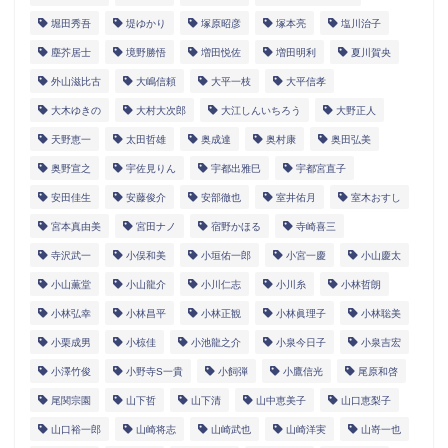
堀田秀吾
堤ゆかり
塚原昭彦
塚本亮
塩川治子
塵芥居士
境野勝悟
増田悦佐
増田明利
夏川賀央
外山滋比古
大嶋信頼
大平一枝
大平信孝
大木ゆきの
大村大次郎
大江しんいちろう
大野正人
天野恵一
太田哲雄
奥成達
奥村康
奥田弘美
奥野宣之
宇佐見りん
宇都出雅巳
宇都宮直子
安田佳生
安藤俊介
安部徹也
室井佑月
室木おすし
宮本真由美
宮田ナノ
宿野かほる
寺崎喜三
寺沢武一
小俣和美
小垣佑一郎
小宮一慶
小山慶太
小山薫堂
小山龍介
小川仁志
小川糸
小林哲朗
小林弘幸
小林昌平
小林正観
小林眞理子
小林聡美
小栗成男
小椋佳
小池龍之介
小泉今日子
小泉吉宏
小澤竹俊
小野寺S一貴
小飼弾
小鷹信光
尾原和啓
尾関宗園
山下哲
山下清
山中恵美子
山口恵梨子
山口裕一郎
山崎将志
山崎武也
山崎洋実
山嵜一也