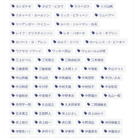
ヨシダナギ
ヨゼフ・ピタウ
ラスベガス
リズ山崎
リチャード・カールソン
リック・ピティーノ
リムベアー
リーアンダー・ケイニ―
ルース・ジャーマン・白石
レイフ・クリスチャンソン
レオ・バボータ
レス・ギブリン
ロバート・Ｇ・アレン
ロルフ・ドベリ
ローレンス・J・ピーター
ワクサカ ソウヘイ
ワッキー貝山
ヴェルヘルムIII世
三上かつら
三宅裕之
三島由紀夫
三木雄信
三橋貴明
三輪裕範
上大岡トメ
中尾彬
中山マコト
中山和義
中山武
中島健祐
中島芭旺
中川いさみ
中川和宏
中川学
中村天風
中村恒子
中谷彰宏
中越裕史
中里桃子
中野孝次
中野陽介
丸山一昭
丹羽宇一郎
久住昌之
久木田裕常
二間瀬敏史
五木寛之
五箇野人
井上ひさし
井上ゆかり
井上智介
井上純一
井口晃
今野清志
仲宗根敏之
仲曽良ハミ
伊丹十三
伊東明
伊藤亜衣
伊藤佑介