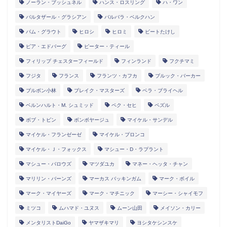
ノーラン・ブッシュネル
ハンス・ロスリング
ハ・ワン
バルタザール・グラシアン
バルバラ・ベルクハン
パム・グラウト
ヒロシ
ヒロミ
ビートたけし
ピア・エドバーグ
ピーター・ティール
フィリップ チェスターフィールド
フィンランド
フクチマミ
フジタ
フランス
フランツ・カフカ
ブルック・バーカー
ブルボン小林
ブレイク・マスターズ
ベラ・ブライヘル
ベルンハルト・M. シュミッド
ペク・セヒ
ペズル
ボブ・トビン
ボンボヤージュ
マイケル・サンデル
マイケル・フランゼーゼ
マイケル・プロンコ
マイケル・Ｊ・フォックス
マシュー・D・ラプラント
マシュー・バロウズ
マツダユカ
マネー・ヘッタ・チャン
マリリン・バーンズ
マーカス バッキンガム
マーク・ボイル
マーク・マイヤーズ
マーク・マチニック
マーシー・シャイモフ
ミツコ
ムハマド・ユヌス
ムーン山田
メイソン・カリー
メンタリストDaiGo
ヤマザキマリ
ヨシタケシンスケ