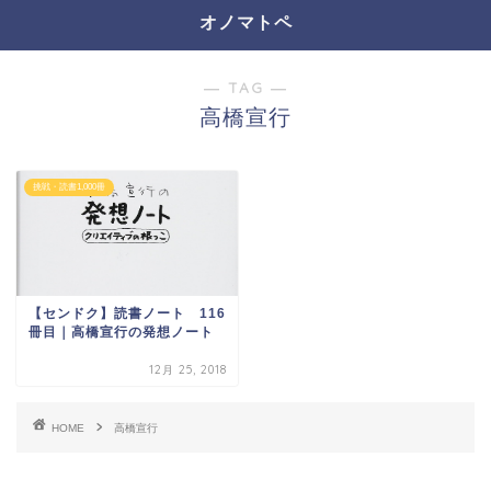
オノマトペ
― TAG ―
高橋宣行
挑戦・読書1,000冊
【センドク】読書ノート 116
冊目｜高橋宣行の発想ノート
12月 25, 2018
HOME
高橋宣行