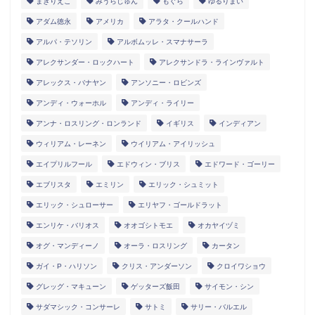
まきりえこ
みうらじゅん
もぐら
ゆるりまい
アダム徳永
アメリカ
アラタ・クールハンド
アルパ・テソリン
アルボムッレ・スマナサーラ
アレクサンダー・ロックハート
アレクサンドラ・ラインヴァルト
アレックス・バナヤン
アンソニー・ロビンズ
アンディ・ウォーホル
アンディ・ライリー
アンナ・ロスリング・ロンランド
イギリス
インディアン
ウィリアム・レーネン
ウイリアム・アイリッシュ
エイプリルフール
エドウィン・ブリス
エドワード・ゴーリー
エブリスタ
エミリン
エリック・シュミット
エリック・シュローサー
エリヤフ・ゴールドラット
エンリケ・バリオス
オオゴシトモエ
オカヤイヅミ
オグ・マンディーノ
オーラ・ロスリング
カータン
ガイ・P・ハリソン
クリス・アンダーソン
クロイワショウ
グレッグ・マキューン
ゲッターズ飯田
サイモン・シン
サダマシック・コンサーレ
サトミ
サリー・バルエル