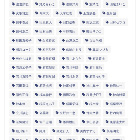
渡邊康弘
滝乃みわこ
潮凪洋介
瀧靖之
瀬尾まいこ
火坂雅志
為末大
犬塚壮志
玉置妙憂
生月誠
田中泰延
田原真人
田口信教
田坂広志
田村セツコ
田村浩二
田村由美
甲野善紀
町田そのこ
町田真知子
白取春彦
白澤卓二
百田尚樹
相原コージ
相沢沙呼
眞鍋かをり
真田つづる
矢作ちはる
矢作直樹
石井あらた
石井貴士
石原加受子
石原新菜
石川光陽
石川拓治
石川真理子
石川英輔
石村友見
石田ゆり子
石田章洋
石谷慎悟
神尾哲男
神山典士
神田桂一
福島正伸
福本伸行
福田和也
秋尾沙戸子
秋山桃里
秋本俊二
稲垣えみ子
稲垣栄洋
稲空穂
稲葉豊茂
立川談志
立花隆
立野井一恵
竹内文香
竹内絢香
笹氣健治
箱田忠昭
篠田桃紅
米山公啓
粂原圭太郎
細川貂々
絶牙
綾辻行人
美内すずえ
美輪明宏