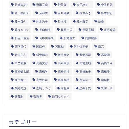
野瀬大樹
野田宜成
野田隆
金子みすゞ
金子哲雄
金子由紀子
金容雲
金川顕教
鈴木みき
鈴木信行
鈴木啓介
鈴木尚子
鈴木淳
鈴木義幸
鉄拳
鏡リュウジ
長南瑞生
長尾一洋
長沼直樹
長沼睦雄
長谷川俊道
長谷川嘉哉
長野慶太
門井慶喜
関下昌代
関口梓
関根勤
阿川佐和子
雨穴
青木仁志
飯倉晴武
飯田泰之
養老孟司
高城剛
高埜利彦
高山文彦
高嶌幸広
高村直助
高橋ユキ
高橋健太郎
高橋学
高橋宣行
高橋政史
高橋歩
高田晋一
高野鉄司
髙橋礼華
鳥居祐一
鵜飼哲
鶴野充茂
鹿島しのぶ
麻生泰
黒井千次
黒澤一樹
齊藤彩
齋藤孝
龍羽ワタナベ
カテゴリー