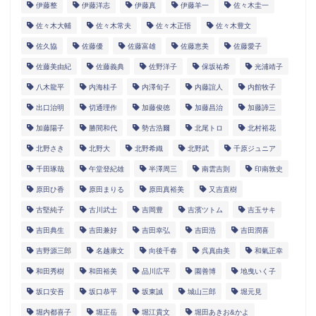
伊藤整
伊藤洋志
伊藤真
伊藤羊一
佐々木圭一
佐々木大輔
佐々木常夫
佐々木正悟
佐々木豊文
佐久協
佐藤優
佐藤富雄
佐藤恵美
佐藤愛子
佐藤美由紀
佐藤義典
佐野洋子
保坂祐希
光浦靖子
八木龍平
内海桂子
内澤旬子
内藤誼人
内館牧子
出口治明
切通理作
加藤俊徳
加藤昌治
加藤諦三
加藤陽子
勝間和代
勢古浩爾
北尾トロ
北村裕花
北野さき
北野大
北野希織
北野武
千原ジュニア
千田琢哉
午堂登紀雄
半澤周三
南雲吉則
印南敦史
原田ひ香
原田まりる
原田真裕美
又吉直樹
古堅純子
古川武士
吉岡豊
吉濱ツトム
吉玉サキ
吉田典生
吉田兼好
吉田幸弘
吉田浩
吉田潤喜
吉野源三郎
名越康文
向後千春
呉真由美
和氣正幸
和田秀樹
和田裕美
品川広平
園善博
地曳いく子
坂口安吾
坂口恭平
坂東誠
城山三郎
堀元見
堀内都喜子
堀正岳
堀江貴文
堀田あきお&かよ