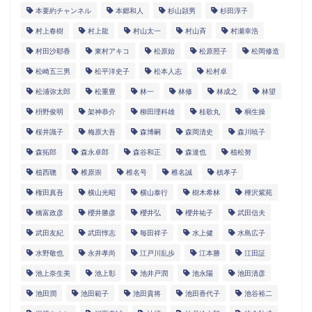
本要約チャンネル
本郷和人
杉山頴男
杉田淳子
村上春樹
村上龍
村山太一
村山斉
村瀬幸浩
村田沙耶香
東村アキコ
松原始
松原照子
松岡修造
松崎五三男
松平洋史子
松本人志
松村卓
松浦弥太郎
松重豊
林一
林修
林成之
林望
枡野俊明
架神恭介
柳田理科雄
桂歌丸
桐生操
桜井識子
梅原大吾
森博嗣
森岡清史
森川暁子
森拓郎
森永卓郎
森谷和正
森達也
植松努
植西聰
椎原崇
椎名号
椎名誠
槙孝子
権田真吾
横山光昭
横山泰行
樹木希林
樺沢紫苑
橋富政彦
櫻井勝彦
櫻井弘
櫻井祐子
武田信夫
武田友紀
武田惇志
毎田祥子
水上健
水島広子
水野敬也
永井孝尚
江戸川乱歩
江本勝
江田証
池上奈生美
池上彰
池井戸潤
池永陽
池田清彦
池田潤
池田範子
池田貴将
池田香代子
池谷裕二