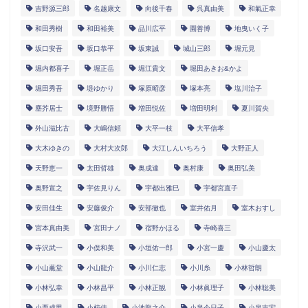
吉野源三郎
名越康文
向後千春
呉真由美
和氣正幸
和田秀樹
和田裕美
品川広平
園善博
地曳いく子
坂口安吾
坂口恭平
坂東誠
城山三郎
堀元見
堀内都喜子
堀正岳
堀江貴文
堀田あきお&かよ
堀田秀吾
堤ゆかり
塚原昭彦
塚本亮
塩川治子
塵芥居士
境野勝悟
増田悦佐
増田明利
夏川賀央
外山滋比古
大嶋信頼
大平一枝
大平信孝
大木ゆきの
大村大次郎
大江しんいちろう
大野正人
天野恵一
太田哲雄
奥成達
奥村康
奥田弘美
奥野宣之
宇佐見りん
宇都出雅巳
宇都宮直子
安田佳生
安藤俊介
安部徹也
室井佑月
室木おすし
宮本真由美
宮田ナノ
宿野かほる
寺崎喜三
寺沢武一
小俣和美
小垣佑一郎
小宮一慶
小山慶太
小山薫堂
小山龍介
小川仁志
小川糸
小林哲朗
小林弘幸
小林昌平
小林正観
小林眞理子
小林聡美
小栗成男
小椋佳
小池龍之介
小泉今日子
小泉吉宏