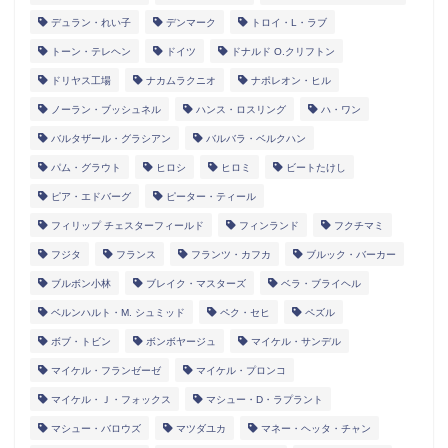
デュラン・れい子
デンマーク
トロイ・L・ラブ
トーン・テレヘン
ドイツ
ドナルド O.クリフトン
ドリヤス工場
ナカムラクニオ
ナポレオン・ヒル
ノーラン・ブッシュネル
ハンス・ロスリング
ハ・ワン
バルタザール・グラシアン
バルバラ・ベルクハン
パム・グラウト
ヒロシ
ヒロミ
ビートたけし
ピア・エドバーグ
ピーター・ティール
フィリップ チェスターフィールド
フィンランド
フクチマミ
フジタ
フランス
フランツ・カフカ
ブルック・バーカー
ブルボン小林
ブレイク・マスターズ
ベラ・ブライヘル
ベルンハルト・M. シュミッド
ペク・セヒ
ペズル
ボブ・トビン
ボンボヤージュ
マイケル・サンデル
マイケル・フランゼーゼ
マイケル・プロンコ
マイケル・Ｊ・フォックス
マシュー・D・ラプラント
マシュー・バロウズ
マツダユカ
マネー・ヘッタ・チャン