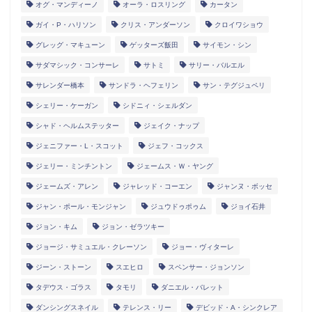
オグ・マンディーノ
オーラ・ロスリング
カータン
ガイ・P・ハリソン
クリス・アンダーソン
クロイワショウ
グレッグ・マキューン
ゲッターズ飯田
サイモン・シン
サダマシック・コンサーレ
サトミ
サリー・バルエル
サレンダー橋本
サンドラ・ヘフェリン
サン・テグジュペリ
シェリー・ケーガン
シドニィ・シェルダン
シャド・ヘルムステッター
ジェイク・ナップ
ジェニファー・L・スコット
ジェフ・コックス
ジェリー・ミンチントン
ジェームス・Ｗ・ヤング
ジェームズ・アレン
ジャレッド・コーエン
ジャンヌ・ボッセ
ジャン・ポール・モンジャン
ジュウドゥポゥム
ジョイ石井
ジョン・キム
ジョン・ゼラツキー
ジョージ・サミュエル・クレーソン
ジョー・ヴィターレ
ジーン・ストーン
スエヒロ
スペンサー・ジョンソン
タデウス・ゴラス
タモリ
ダニエル・バレット
ダンシングスネイル
テレンス・リー
デビッド・A・シンクレア