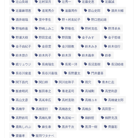
辻山良雄
辻村深月
辻秀一
近藤史恵
近藤誠
近藤麻理恵
道尾秀介
遠藤周作
郡山史郎
酒井大輔
酒井雄哉
里中李生
野々村友紀子
野口悠紀雄
野地秩嘉
野崎ふみこ
野敬也
野村克也
野澤卓央
野瀬大樹
野田宜成
野田隆
金子みすゞ
金子哲雄
金子由紀子
金容雲
金川顕教
鈴木みき
鈴木信行
鈴木啓介
鈴木尚子
鈴木淳
鈴木義幸
鉄拳
鏡リュウジ
長南瑞生
長尾一洋
長沼直樹
長沼睦雄
長谷川俊道
長谷川嘉哉
長野慶太
門井慶喜
関下昌代
関口梓
阿川佐和子
雨穴
青木仁志
飯倉晴武
飯田泰之
養老孟司
高城剛
高埜利彦
高山文彦
高嶌幸広
高村直助
高橋ユキ
高橋健太郎
高橋学
高橋宣行
高橋政史
高橋歩
高田晋一
高野鉄司
髙橋礼華
鳥居祐一
鵜飼哲
鶴野充茂
鹿島しのぶ
麻生泰
黒井千次
黒澤一樹
齊藤彩
齋藤孝
龍羽ワタナベ