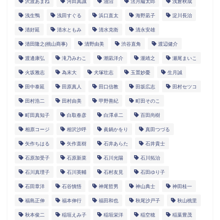
沢渡あまね
河田真誠
油沼
法月綸太郎
浅倉秋成
浅生鴨
浅田すぐる
浜口直太
海野凪子
淀川長治
清好延
清水ともみ
清水克衛
清永安雄
清田隆之(桃山商事)
清野由美
渋谷直角
渡辺健介
渡邊康弘
滝乃みわこ
潮凪洋介
瀧靖之
瀬尾まいこ
火坂雅志
為末大
犬塚壮志
玉置妙憂
生月誠
田中泰延
田原真人
田口信教
田坂広志
田村セツコ
田村浩二
田村由美
甲野善紀
町田そのこ
町田真知子
白取春彦
白澤卓二
百田尚樹
相原コージ
相沢沙呼
眞鍋かをり
真田つづる
矢作ちはる
矢作直樹
石井あらた
石井貴士
石原加受子
石原新菜
石川光陽
石川拓治
石川真理子
石川英輔
石村友見
石田ゆり子
石田章洋
石谷慎悟
神尾哲男
神山典士
神田桂一
福島正伸
福本伸行
福田和也
秋尾沙戸子
秋山桃里
秋本俊二
稲垣えみ子
稲垣栄洋
稲空穂
稲葉豊茂