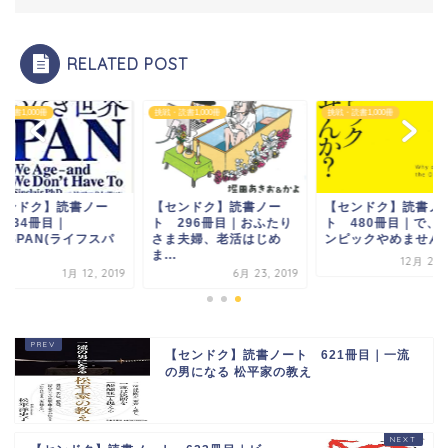
RELATED POST
読書1,000冊
挑戦・読書1,000冊
挑戦・読書1,000冊
センドク】読書ノー
【センドク】読書ノー
【センドク】読書ノ
 134冊目｜
ト 296冊目｜おふたり
ト 480冊目｜で、
FESPAN(ライフスパ
さま夫婦、老活はじめ
ンピックやめません
.
ま...
12月 24, 
1月 12, 2019
6月 23, 2019
【センドク】読書ノート 621冊目｜一流
の男になる 松平家の教え