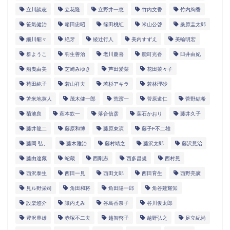
立川談志
立花隆
立野井一恵
竹内文香
竹内絢香
笹氣健治
箱田忠昭
篠田桃紅
米山公啓
粂原圭太郎
細川貂々
絶牙
綾辻行人
美内すずえ
美輪明宏
群ようこ
羽生善治
老川慶喜
能町光香
臼井由妃
船曳由美
芝崎みゆき
芦田愛菜
花田菜々子
苑田純子
若山祥夫
若杉アキラ
若林理砂
苫米地英人
茂木健一郎
荒濱一
菅原道仁
菅野結希
菊池良
萩本欽一
落合信彦
葉石かおり
藤井久子
藤井龍二
藤原和博
藤原東演
藤子F不二雄
藤岡 弘、
藤木雅治
藤村靖之
藤沢太郎
藤沢晃治
藤由達藏
蛇蔵
西剛志
西多昌規
西村晃
西沢泰生
西田一見
西田文郎
西田育生
西野亮廣
見ル野栄司
角田和将
角田陽一郎
角谷建耀知
設楽悠介
諏内えみ
谷島香奈子
谷川俊太郎
豊沢豊雄
赤塚不二夫
越智啓子
越野弘之
足立紀尚