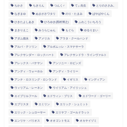
ちかさ
ちきりん
つんく♂
てぃ先生
とりのささみ。
なぎまゆ
ぬまがさワタリ
のり・たまみ
ぱやぱやくん
ひきたよしあき
ひろゆき(西村博之)
ふわこういちろう
まきりえこ
みうらじゅん
もぐら
ゆるりまい
アダム徳永
アメリカ
アラタ・クールハンド
アルパ・テソリン
アルボムッレ・スマナサーラ
アレクサンダー・ロックハート
アレクサンドラ・ラインヴァルト
アレックス・バナヤン
アンソニー・ロビンズ
アンディ・ウォーホル
アンディ・ライリー
アンナ・ロスリング・ロンランド
イギリス
インディアン
ウィリアム・レーネン
ウイリアム・アイリッシュ
エイプリルフール
エドウィン・ブリス
エドワード・ゴーリー
エブリスタ
エミリン
エリック・シュミット
エリック・シュローサー
エリヤフ・ゴールドラット
エンリケ・バリオス
オオゴシトモエ
オカヤイヅミ