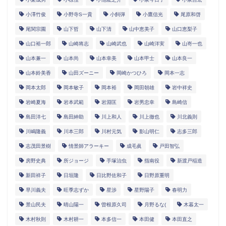
小澤竹俊
小野寺S一貴
小飼弾
小鷹信光
尾原和啓
尾関宗園
山下哲
山下清
山中恵美子
山口恵梨子
山口裕一郎
山崎将志
山崎武也
山崎洋実
山嵜一也
山本兼一
山本尚
山本幸美
山本甲士
山本良一
山本鈴美香
山田ズーニー
岡崎かつひろ
岡本一志
岡本太郎
岡本敏子
岡本裕
岡田朝雄
岩中祥史
岩崎夏海
岩本武範
岩淵匡
岩男忠幸
島崎信
島田洋七
島田紳助
川上和人
川上徹也
川北義則
川嶋隆義
川本三郎
川村元気
影山明仁
志多三郎
志茂田景樹
情景師アラーキー
成毛眞
戸田智弘
房野史典
所ジョージ
手塚治虫
指南役
新渡戸稲造
新田祥子
日垣隆
日比野佐和子
日野原重明
早川義夫
旺季志ずか
星渉
星野陽子
春明力
景山民夫
晴山陽一
曽根原久司
月野るな(
木暮太一
木村秋則
木村耕一
本多信一
本田健
本田直之