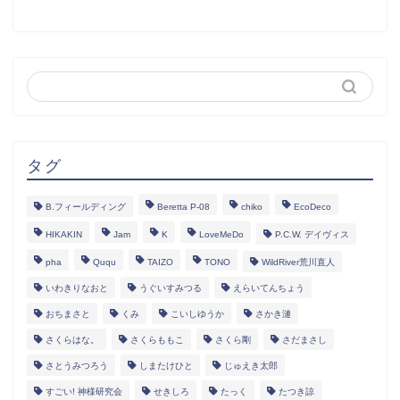
タグ
B.フィールディング
Beretta P-08
chiko
EcoDeco
HIKAKIN
Jam
K
LoveMeDo
P.C.W. デイヴィス
pha
Ququ
TAIZO
TONO
WildRiver荒川直人
いわきりなおと
うぐいすみつる
えらいてんちょう
おちまさと
くみ
こいしゆうか
さかき漣
さくらはな。
さくらももこ
さくら剛
さだまさし
さとうみつろう
しまたけひと
じゅえき太郎
すごい! 神様研究会
せきしろ
たっく
たつき諒