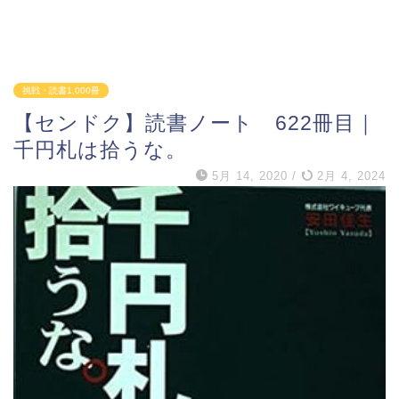
挑戦・読書1,000冊
【センドク】読書ノート 622冊目｜
千円札は拾うな。
5月 14, 2020
/
2月 4, 2024