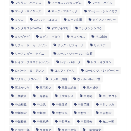
マリリン・バーンズ
マーカス バッキンガム
マーク・ボイル
マーク・マイヤーズ
マーク・マチニック
マーシー・シャイモフ
ミツコ
ムハマド・ユヌス
ムーン山田
メイソン・カリー
メンタリストDaiGo
ヤマザキマリ
ヨシタケシンスケ
ヨシダナギ
ヨゼフ・ピタウ
ラスベガス
リズ山崎
リチャード・カールソン
リック・ピティーノ
リムベアー
リーアンダー・ケイニ―
ルース・ジャーマン・白石
レイフ・クリスチャンソン
レオ・バボータ
レス・ギブリン
ロバート・Ｇ・アレン
ロルフ・ドベリ
ローレンス・J・ピーター
ワクサカ ソウヘイ
ワッキー貝山
ヴェルヘルムIII世
三上かつら
三宅裕之
三島由紀夫
三木雄信
三橋貴明
三輪裕範
上大岡トメ
中尾彬
中山マコト
中山和義
中山武
中島健祐
中島芭旺
中川いさみ
中川和宏
中川学
中村天風
中村恒子
中谷彰宏
中越裕史
中里桃子
中野孝次
中野陽介
丸山一昭
丹羽宇一郎
久住昌之
久木田裕常
二間瀬敏史