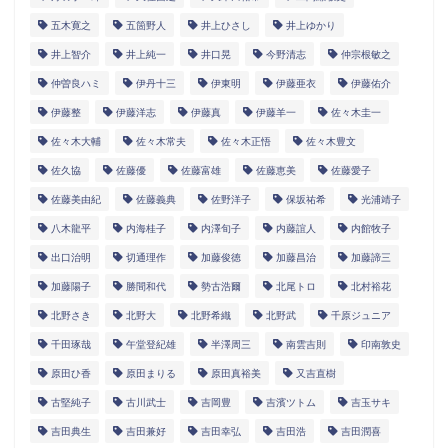
五木寛之
五箇野人
井上ひさし
井上ゆかり
井上智介
井上純一
井口晃
今野清志
仲宗根敏之
仲曽良ハミ
伊丹十三
伊東明
伊藤亜衣
伊藤佑介
伊藤整
伊藤洋志
伊藤真
伊藤羊一
佐々木圭一
佐々木大輔
佐々木常夫
佐々木正悟
佐々木豊文
佐久協
佐藤優
佐藤富雄
佐藤恵美
佐藤愛子
佐藤美由紀
佐藤義典
佐野洋子
保坂祐希
光浦靖子
八木龍平
内海桂子
内澤旬子
内藤誼人
内館牧子
出口治明
切通理作
加藤俊徳
加藤昌治
加藤諦三
加藤陽子
勝間和代
勢古浩爾
北尾トロ
北村裕花
北野さき
北野大
北野希織
北野武
千原ジュニア
千田琢哉
午堂登紀雄
半澤周三
南雲吉則
印南敦史
原田ひ香
原田まりる
原田真裕美
又吉直樹
古堅純子
古川武士
吉岡豊
吉濱ツトム
吉玉サキ
吉田典生
吉田兼好
吉田幸弘
吉田浩
吉田潤喜