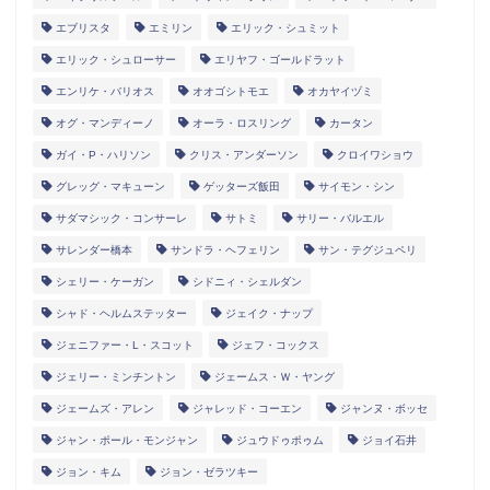
エブリスタ
エミリン
エリック・シュミット
エリック・シュローサー
エリヤフ・ゴールドラット
エンリケ・バリオス
オオゴシトモエ
オカヤイヅミ
オグ・マンディーノ
オーラ・ロスリング
カータン
ガイ・P・ハリソン
クリス・アンダーソン
クロイワショウ
グレッグ・マキューン
ゲッターズ飯田
サイモン・シン
サダマシック・コンサーレ
サトミ
サリー・バルエル
サレンダー橋本
サンドラ・ヘフェリン
サン・テグジュペリ
シェリー・ケーガン
シドニィ・シェルダン
シャド・ヘルムステッター
ジェイク・ナップ
ジェニファー・L・スコット
ジェフ・コックス
ジェリー・ミンチントン
ジェームス・Ｗ・ヤング
ジェームズ・アレン
ジャレッド・コーエン
ジャンヌ・ボッセ
ジャン・ポール・モンジャン
ジュウドゥポゥム
ジョイ石井
ジョン・キム
ジョン・ゼラツキー