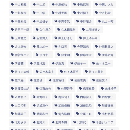
中山和義
中山武
中島健祐
中島芭旺
中川いさみ
中川和宏
中川学
中村天風
中村恒子
中谷彰宏
中越裕史
中里桃子
中野孝次
中野陽介
丸山一昭
丹羽宇一郎
久住昌之
久木田裕常
二間瀬敏史
五木寛之
五箇野人
井上ひさし
井上ゆかり
井上智介
井上純一
井口晃
今野清志
仲宗根敏之
仲曽良ハミ
伊丹十三
伊東明
伊藤亜衣
伊藤佑介
伊藤整
伊藤洋志
伊藤真
伊藤羊一
佐々木圭一
佐々木大輔
佐々木常夫
佐々木正悟
佐々木豊文
佐久協
佐藤優
佐藤富雄
佐藤恵美
佐藤愛子
佐藤美由紀
佐藤義典
佐野洋子
保坂祐希
光浦靖子
八木龍平
内海桂子
内澤旬子
内藤誼人
内館牧子
出口治明
切通理作
加藤俊徳
加藤昌治
加藤諦三
加藤陽子
勝間和代
勢古浩爾
北尾トロ
北村裕花
北野さき
北野大
北野希織
北野武
千原ジュニア