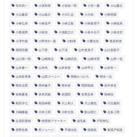
寺沢武一
小俣和美
小垣佑一郎
小宮一慶
小山慶太
小山薫堂
小山龍介
小川仁志
小川糸
小林哲朗
小林弘幸
小林昌平
小林正観
小林眞理子
小林聡美
小栗成男
小椋佳
小池龍之介
小泉今日子
小泉吉宏
小澤竹俊
小野寺S一貴
小飼弾
小鷹信光
尾原和啓
尾関宗園
山下哲
山下清
山中恵美子
山口恵梨子
山口裕一郎
山崎将志
山崎武也
山崎洋実
山嵜一也
山本兼一
山本尚
山本幸美
山本甲士
山本良一
山本鈴美香
山田ズーニー
岡崎かつひろ
岡本一志
岡本太郎
岡本敏子
岡本裕
岡田朝雄
岩中祥史
岩崎夏海
岩本武範
岩淵匡
岩男忠幸
島崎信
島田洋七
島田紳助
川上和人
川上徹也
川北義則
川嶋隆義
川本三郎
川村元気
影山明仁
志多三郎
志茂田景樹
情景師アラーキー
成毛眞
戸田智弘
房野史典
所ジョージ
手塚治虫
指南役
新渡戸稲造