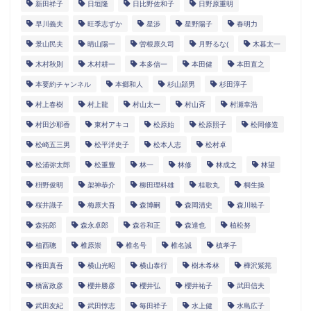
新田祥子
日垣隆
日比野佐和子
日野原重明
早川義夫
旺季志ずか
星渉
星野陽子
春明力
景山民夫
晴山陽一
曽根原久司
月野るな(
木暮太一
木村秋則
木村耕一
本多信一
本田健
本田直之
本要約チャンネル
本郷和人
杉山頴男
杉田淳子
村上春樹
村上龍
村山太一
村山斉
村瀬幸浩
村田沙耶香
東村アキコ
松原始
松原照子
松岡修造
松崎五三男
松平洋史子
松本人志
松村卓
松浦弥太郎
松重豊
林一
林修
林成之
林望
枡野俊明
架神恭介
柳田理科雄
桂歌丸
桐生操
桜井識子
梅原大吾
森博嗣
森岡清史
森川暁子
森拓郎
森永卓郎
森谷和正
森達也
植松努
植西聰
椎原崇
椎名号
椎名誠
槙孝子
権田真吾
横山光昭
横山泰行
樹木希林
樺沢紫苑
橋富政彦
櫻井勝彦
櫻井弘
櫻井祐子
武田信夫
武田友紀
武田惇志
毎田祥子
水上健
水島広子