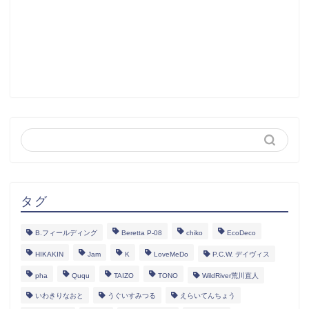
タグ
B.フィールディング
Beretta P-08
chiko
EcoDeco
HIKAKIN
Jam
K
LoveMeDo
P.C.W. デイヴィス
pha
Ququ
TAIZO
TONO
WildRiver荒川直人
いわきりなおと
うぐいすみつる
えらいてんちょう