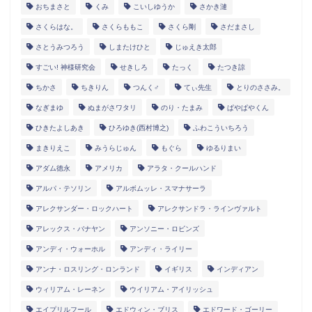
おちまさと
くみ
こいしゆうか
さかき漣
さくらはな。
さくらももこ
さくら剛
さだまさし
さとうみつろう
しまたけひと
じゅえき太郎
すごい! 神様研究会
せきしろ
たっく
たつき諒
ちかさ
ちきりん
つんく♂
てぃ先生
とりのささみ。
なぎまゆ
ぬまがさワタリ
のり・たまみ
ぱやぱやくん
ひきたよしあき
ひろゆき(西村博之)
ふわこういちろう
まきりえこ
みうらじゅん
もぐら
ゆるりまい
アダム徳永
アメリカ
アラタ・クールハンド
アルパ・テソリン
アルボムッレ・スマナサーラ
アレクサンダー・ロックハート
アレクサンドラ・ラインヴァルト
アレックス・バナヤン
アンソニー・ロビンズ
アンディ・ウォーホル
アンディ・ライリー
アンナ・ロスリング・ロンランド
イギリス
インディアン
ウィリアム・レーネン
ウイリアム・アイリッシュ
エイプリルフール
エドウィン・ブリス
エドワード・ゴーリー