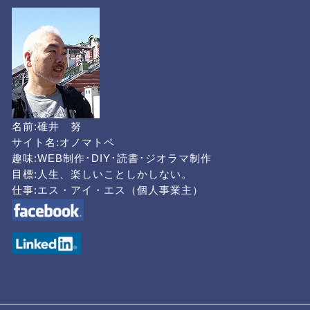
名前:碓井 努
サイト名:オノマトペ
趣味:WEB制作･DIY･読書･ジオラマ制作
目標:人生、楽しいことしかしない。
仕事:エス・アイ・エス（個人事業主）