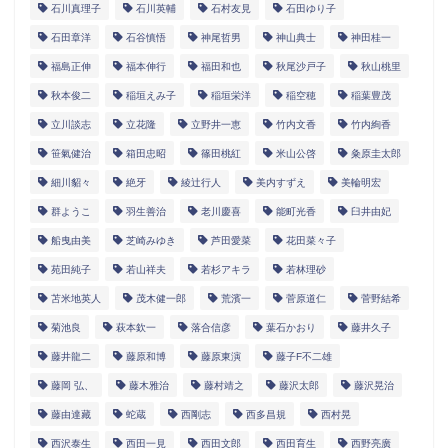
石川真理子
石川英輔
石村友見
石田ゆり子
石田章洋
石谷慎悟
神尾哲男
神山典士
神田桂一
福島正伸
福本伸行
福田和也
秋尾沙戸子
秋山桃里
秋本俊二
稲垣えみ子
稲垣栄洋
稲空穂
稲葉豊茂
立川談志
立花隆
立野井一恵
竹内文香
竹内絢香
笹氣健治
箱田忠昭
篠田桃紅
米山公啓
粂原圭太郎
細川貂々
絶牙
綾辻行人
美内すずえ
美輪明宏
群ようこ
羽生善治
老川慶喜
能町光香
臼井由妃
船曳由美
芝崎みゆき
芦田愛菜
花田菜々子
苑田純子
若山祥夫
若杉アキラ
若林理砂
苫米地英人
茂木健一郎
荒濱一
菅原道仁
菅野結希
菊池良
萩本欽一
落合信彦
葉石かおり
藤井久子
藤井龍二
藤原和博
藤原東演
藤子F不二雄
藤岡 弘、
藤木雅治
藤村靖之
藤沢太郎
藤沢晃治
藤由達藏
蛇蔵
西剛志
西多昌規
西村晃
西沢泰生
西田一見
西田文郎
西田育生
西野亮廣