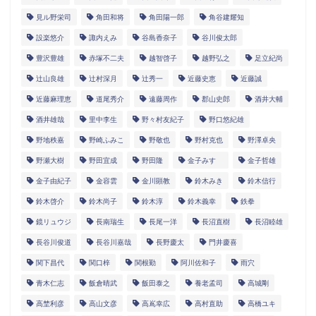
見ル野栄司
角田和将
角田陽一郎
角谷建耀知
設楽悠介
諏内えみ
谷島香奈子
谷川俊太郎
豊沢豊雄
赤塚不二夫
越智啓子
越野弘之
足立紀尚
辻山良雄
辻村深月
辻秀一
近藤史恵
近藤誠
近藤麻理恵
道尾秀介
遠藤周作
郡山史郎
酒井大輔
酒井雄哉
里中李生
野々村友紀子
野口悠紀雄
野地秩嘉
野崎ふみこ
野敬也
野村克也
野澤卓央
野瀬大樹
野田宜成
野田隆
金子みすゞ
金子哲雄
金子由紀子
金容雲
金川顕教
鈴木みき
鈴木信行
鈴木啓介
鈴木尚子
鈴木淳
鈴木義幸
鉄拳
鏡リュウジ
長南瑞生
長尾一洋
長沼直樹
長沼睦雄
長谷川俊道
長谷川嘉哉
長野慶太
門井慶喜
関下昌代
関口梓
関根勤
阿川佐和子
雨穴
青木仁志
飯倉晴武
飯田泰之
養老孟司
高城剛
高埜利彦
高山文彦
高嶌幸広
高村直助
高橋ユキ