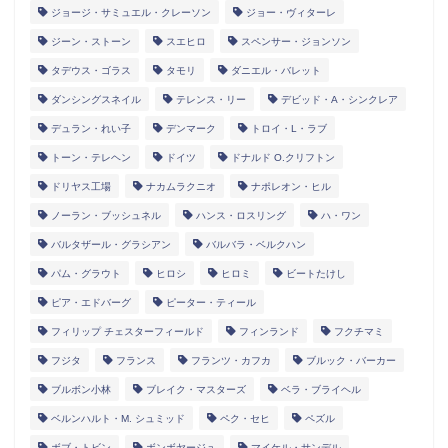
ジョージ・サミュエル・クレーソン
ジョー・ヴィターレ
ジーン・ストーン
スエヒロ
スペンサー・ジョンソン
タデウス・ゴラス
タモリ
ダニエル・バレット
ダンシングスネイル
テレンス・リー
デビッド・A・シンクレア
デュラン・れい子
デンマーク
トロイ・L・ラブ
トーン・テレヘン
ドイツ
ドナルド O.クリフトン
ドリヤス工場
ナカムラクニオ
ナポレオン・ヒル
ノーラン・ブッシュネル
ハンス・ロスリング
ハ・ワン
バルタザール・グラシアン
バルバラ・ベルクハン
パム・グラウト
ヒロシ
ヒロミ
ビートたけし
ピア・エドバーグ
ピーター・ティール
フィリップ チェスターフィールド
フィンランド
フクチマミ
フジタ
フランス
フランツ・カフカ
ブルック・バーカー
ブルボン小林
ブレイク・マスターズ
ベラ・ブライヘル
ベルンハルト・M. シュミッド
ペク・セヒ
ペズル
ボブ・トビン
ボンボヤージュ
マイケル・サンデル