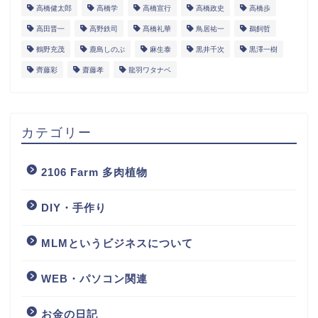
高橋健太郎
高橋学
高橋宣行
高橋政史
高橋歩
高田晋一
高野鉄司
髙橋礼華
鳥居祐一
鵜飼哲
鶴野充茂
鹿島しのぶ
麻生泰
黒井千次
黒澤一樹
齊藤彩
齋藤孝
龍羽ワタナベ
カテゴリー
2106 Farm 多肉植物
DIY・手作り
MLMというビジネスについて
WEB・パソコン関連
お金の日記