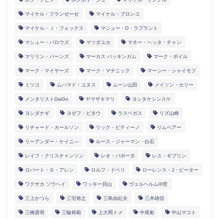
マイケル・フランゼーゼ
マイケル・プロンコ
マイケル・Ｊ・フォックス
マシュー・D・ラプラント
マシュー・バロウズ
マツダユカ
マネー・ヘッタ・チャン
マリリン・バーンズ
マーカス バッキンガム
マーク・ボイル
マーク・マイヤーズ
マーク・マチニック
マーシー・シャイモフ
ミツコ
ムハマド・ユヌス
ムーン山田
メイソン・カリー
メンタリストDaiGo
ヤマザキマリ
ヨシタケシンスケ
ヨシダナギ
ヨゼフ・ピタウ
ラスベガス
リズ山崎
リチャード・カールソン
リック・ピティーノ
リムベアー
リーアンダー・ケイニ―
ルース・ジャーマン・白石
レイフ・クリスチャンソン
レオ・バボータ
レス・ギブリン
ロバート・Ｇ・アレン
ロルフ・ドベリ
ローレンス・J・ピーター
ワクサカ ソウヘイ
ワッキー貝山
ヴェルヘルムIII世
三上かつら
三宅裕之
三島由紀夫
三木雄信
三橋貴明
三輪裕範
上大岡トメ
中尾彬
中山マコト