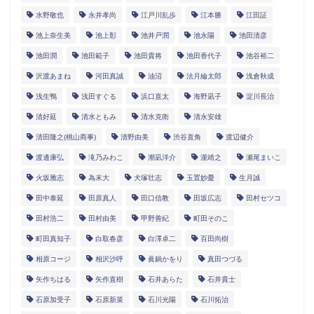
水野敬也
永井孝尚
江戸川乱歩
江本勝
江田証
池上奈生美
池上彰
池井戸潤
池永陽
池田清彦
池田潤
池田範子
池田貴将
池田香代子
池谷裕二
沢渡あまね
河田真誠
油沼
法月綸太郎
浅倉秋成
浅生鴨
浅田すぐる
浜口直太
海野凪子
淀川長治
清好延
清水ともみ
清水克衛
清永安雄
清田隆之(桃山商事)
清野由美
渋谷直角
渡辺健介
渡邊康弘
滝乃みわこ
潮凪洋介
瀧靖之
瀬尾まいこ
火坂雅志
為末大
犬塚壮志
玉置妙憂
生月誠
田中泰延
田原真人
田口信教
田坂広志
田村セツコ
田村浩二
田村由美
甲野善紀
町田そのこ
町田真知子
白取春彦
白澤卓二
百田尚樹
相原コージ
相沢沙呼
眞鍋かをり
真田つづる
矢作ちはる
矢作直樹
石井あらた
石井貴士
石原加受子
石原新菜
石川光陽
石川拓治