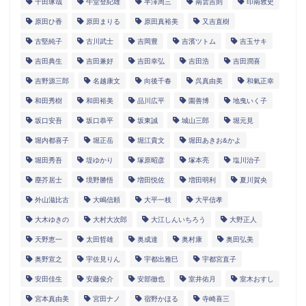
千田琢哉
午堂登紀雄
半澤周三
南雲吉則
印南敦史
原田ひ香
原田まりる
原田真裕美
又吉直樹
古堅純子
古川武士
吉岡豊
吉濱ツトム
吉玉サキ
吉田典生
吉田兼好
吉田幸弘
吉田浩
吉田潤喜
吉野源三郎
名越康文
向後千春
呉真由美
和氣正幸
和田秀樹
和田裕美
品川広平
園善博
地曳いく子
坂口安吾
坂口恭平
坂東誠
城山三郎
堀元見
堀内都喜子
堀正岳
堀江貴文
堀田あきお&かよ
堀田秀吾
堤ゆかり
塚原昭彦
塚本亮
塩川治子
塵芥居士
境野勝悟
増田悦佐
増田明利
夏川賀央
外山滋比古
大嶋信頼
大平一枝
大平信孝
大木ゆきの
大村大次郎
大江しんいちろう
大野正人
天野恵一
太田哲雄
奥成達
奥村康
奥田弘美
奥野宣之
宇佐見りん
宇都出雅巳
宇都宮直子
安田佳生
安藤俊介
安部徹也
室井佑月
室木おすし
宮本真由美
宮田ナノ
宿野かほる
寺崎喜三