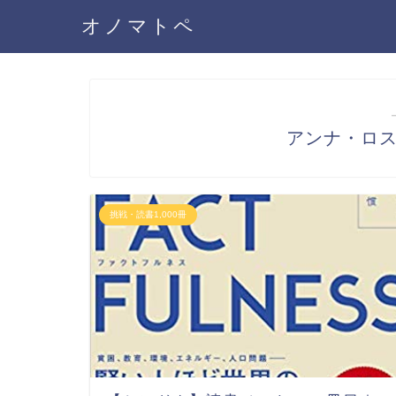
オノマトペ
アンナ・ロ
挑戦・読書1,000冊