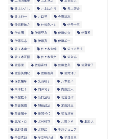
二間瀬敏史
五木寛之
五箇野人
井上ひさし
井上ゆかり
井上智介
井上純一
井口晃
今野清志
仲宗根敏之
仲曽良ハミ
伊丹十三
伊東明
伊藤亜衣
伊藤佑介
伊藤整
伊藤洋志
伊藤真
伊藤羊一
佐々木圭一
佐々木大輔
佐々木常夫
佐々木正悟
佐々木豊文
佐久協
佐藤優
佐藤富雄
佐藤恵美
佐藤愛子
佐藤美由紀
佐藤義典
佐野洋子
保坂祐希
光浦靖子
八木龍平
内海桂子
内澤旬子
内藤誼人
内館牧子
出口治明
切通理作
加藤俊徳
加藤昌治
加藤諦三
加藤陽子
勝間和代
勢古浩爾
北尾トロ
北村裕花
北野さき
北野大
北野希織
北野武
千原ジュニア
千田琢哉
午堂登紀雄
半澤周三