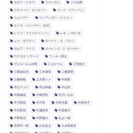
ヨゼフ・ピタウ
ラスベガス
リズ山崎
リチャード・カールソン
リック・ピティーノ
リムベアー
リーアンダー・ケイニ―
ルース・ジャーマン・白石
レイフ・クリスチャンソン
レオ・バボータ
レス・ギブリン
ロバート・Ｇ・アレン
ロルフ・ドベリ
ローレンス・J・ピーター
ワクサカ ソウヘイ
ワッキー貝山
ヴェルヘルムIII世
三上かつら
三宅裕之
三島由紀夫
三木雄信
三橋貴明
三輪裕範
上大岡トメ
中尾彬
中山マコト
中山和義
中山武
中島健祐
中島芭旺
中川いさみ
中川和宏
中川学
中村天風
中村恒子
中谷彰宏
中越裕史
中里桃子
中野孝次
中野陽介
丸山一昭
丹羽宇一郎
久住昌之
久木田裕常