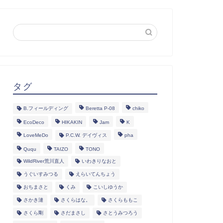
タグ
B.フィールディング
Beretta P-08
chiko
EcoDeco
HIKAKIN
Jam
K
LoveMeDo
P.C.W. デイヴィス
pha
Ququ
TAIZO
TONO
WildRiver荒川直人
いわきりなおと
うぐいすみつる
えらいてんちょう
おちまさと
くみ
こいしゆうか
さかき漣
さくらはな。
さくらももこ
さくら剛
さだまさし
さとうみつろう