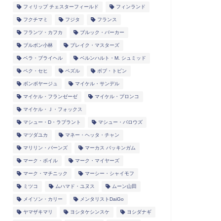
フィリップ チェスターフィールド
フィンランド
フクチマミ
フジタ
フランス
フランツ・カフカ
ブルック・バーカー
ブルボン小林
ブレイク・マスターズ
ベラ・ブライヘル
ベルンハルト・M. シュミッド
ペク・セヒ
ペズル
ボブ・トビン
ボンボヤージュ
マイケル・サンデル
マイケル・フランゼーゼ
マイケル・プロンコ
マイケル・Ｊ・フォックス
マシュー・D・ラプラント
マシュー・バロウズ
マツダユカ
マネー・ヘッタ・チャン
マリリン・バーンズ
マーカス バッキンガム
マーク・ボイル
マーク・マイヤーズ
マーク・マチニック
マーシー・シャイモフ
ミツコ
ムハマド・ユヌス
ムーン山田
メイソン・カリー
メンタリストDaiGo
ヤマザキマリ
ヨシタケシンスケ
ヨシダナギ