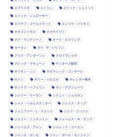
エブリスタ
エミリン
エリック・シュミット
エリック・シュローサー
エリヤフ・ゴールドラット
エンリケ・バリオス
オオゴシトモエ
オカヤイヅミ
オグ・マンディーノ
オーラ・ロスリング
カータン
ガイ・P・ハリソン
クリス・アンダーソン
クロイワショウ
グレッグ・マキューン
ゲッターズ飯田
サイモン・シン
サダマシック・コンサーレ
サトミ
サリー・バルエル
サレンダー橋本
サンドラ・ヘフェリン
サン・テグジュペリ
シェリー・ケーガン
シドニィ・シェルダン
シャド・ヘルムステッター
ジェイク・ナップ
ジェニファー・L・スコット
ジェフ・コックス
ジェリー・ミンチントン
ジェームス・Ｗ・ヤング
ジェームズ・アレン
ジャレッド・コーエン
ジャンヌ・ボッセ
ジャン・ポール・モンジャン