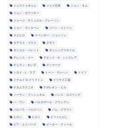
ジュウドゥポゥム
ジョイ石井
ジョン・キム
ジョン・ゼラツキー
ジョージ・サミュエル・クレーソン
ジョー・ヴィターレ
ジーン・ストーン
スエヒロ
スペンサー・ジョンソン
タデウス・ゴラス
タモリ
ダニエル・バレット
ダンシングスネイル
テレンス・リー
デビッド・A・シンクレア
デュラン・れい子
デンマーク
トロイ・L・ラブ
トーン・テレヘン
ドイツ
ドナルド O.クリフトン
ドリヤス工場
ナカムラクニオ
ナポレオン・ヒル
ノーラン・ブッシュネル
ハンス・ロスリング
ハ・ワン
バルタザール・グラシアン
バルバラ・ベルクハン
パム・グラウト
ヒロシ
ヒロミ
ビートたけし
ピア・エドバーグ
ピーター・ティール