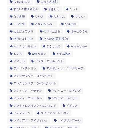
しまたけひと
じゅえき太郎
すごい! 神様研究会
せきしろ
たっく
たつき諒
ちかさ
ちきりん
つんく♂
てぃ先生
とりのささみ。
なぎまゆ
ぬまがさワタリ
のり・たまみ
ぱやぱやくん
ひきたよしあき
ひろゆき(西村博之)
ふわこういちろう
まきりえこ
みうらじゅん
もぐら
ゆるりまい
アダム徳永
アメリカ
アラタ・クールハンド
アルパ・テソリン
アルボムッレ・スマナサーラ
アレクサンダー・ロックハート
アレクサンドラ・ラインヴァルト
アレックス・バナヤン
アンソニー・ロビンズ
アンディ・ウォーホル
アンディ・ライリー
アンナ・ロスリング・ロンランド
イギリス
インディアン
ウィリアム・レーネン
ウイリアム・アイリッシュ
エイプリルフール
エドウィン・ブリス
エドワード・ゴーリー