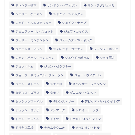
サレンダー橋本
サンドラ・ヘフェリン
サン・テグジュペリ
シェリー・ケーガン
シドニィ・シェルダン
シャド・ヘルムステッター
ジェイク・ナップ
ジェニファー・L・スコット
ジェフ・コックス
ジェリー・ミンチントン
ジェームス・Ｗ・ヤング
ジェームズ・アレン
ジャレッド・コーエン
ジャンヌ・ボッセ
ジャン・ポール・モンジャン
ジュウドゥポゥム
ジョイ石井
ジョン・キム
ジョン・ゼラツキー
ジョージ・サミュエル・クレーソン
ジョー・ヴィターレ
ジーン・ストーン
スエヒロ
スペンサー・ジョンソン
タデウス・ゴラス
タモリ
ダニエル・バレット
ダンシングスネイル
テレンス・リー
デビッド・A・シンクレア
デュラン・れい子
デンマーク
トロイ・L・ラブ
トーン・テレヘン
ドイツ
ドナルド O.クリフトン
ドリヤス工場
ナカムラクニオ
ナポレオン・ヒル