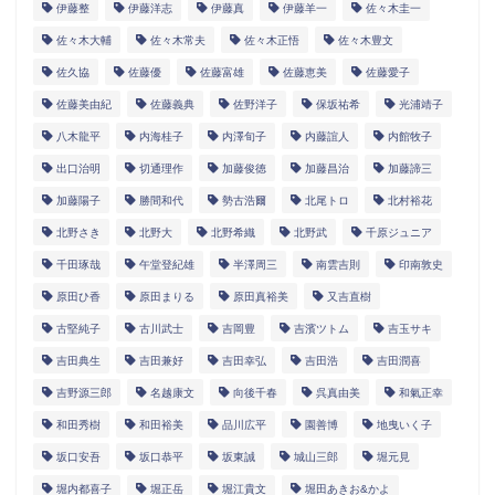
伊藤整
伊藤洋志
伊藤真
伊藤羊一
佐々木圭一
佐々木大輔
佐々木常夫
佐々木正悟
佐々木豊文
佐久協
佐藤優
佐藤富雄
佐藤恵美
佐藤愛子
佐藤美由紀
佐藤義典
佐野洋子
保坂祐希
光浦靖子
八木龍平
内海桂子
内澤旬子
内藤誼人
内館牧子
出口治明
切通理作
加藤俊徳
加藤昌治
加藤諦三
加藤陽子
勝間和代
勢古浩爾
北尾トロ
北村裕花
北野さき
北野大
北野希織
北野武
千原ジュニア
千田琢哉
午堂登紀雄
半澤周三
南雲吉則
印南敦史
原田ひ香
原田まりる
原田真裕美
又吉直樹
古堅純子
古川武士
吉岡豊
吉濱ツトム
吉玉サキ
吉田典生
吉田兼好
吉田幸弘
吉田浩
吉田潤喜
吉野源三郎
名越康文
向後千春
呉真由美
和氣正幸
和田秀樹
和田裕美
品川広平
園善博
地曳いく子
坂口安吾
坂口恭平
坂東誠
城山三郎
堀元見
堀内都喜子
堀正岳
堀江貴文
堀田あきお&かよ