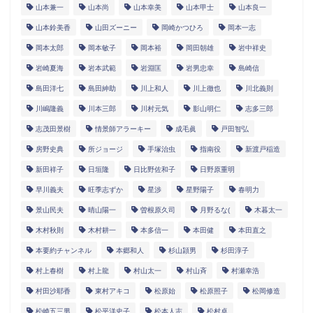
山本兼一
山本尚
山本幸美
山本甲士
山本良一
山本鈴美香
山田ズーニー
岡崎かつひろ
岡本一志
岡本太郎
岡本敏子
岡本裕
岡田朝雄
岩中祥史
岩崎夏海
岩本武範
岩淵匡
岩男忠幸
島崎信
島田洋七
島田紳助
川上和人
川上徹也
川北義則
川嶋隆義
川本三郎
川村元気
影山明仁
志多三郎
志茂田景樹
情景師アラーキー
成毛眞
戸田智弘
房野史典
所ジョージ
手塚治虫
指南役
新渡戸稲造
新田祥子
日垣隆
日比野佐和子
日野原重明
早川義夫
旺季志ずか
星渉
星野陽子
春明力
景山民夫
晴山陽一
曽根原久司
月野るな(
木暮太一
木村秋則
木村耕一
本多信一
本田健
本田直之
本要約チャンネル
本郷和人
杉山頴男
杉田淳子
村上春樹
村上龍
村山太一
村山斉
村瀬幸浩
村田沙耶香
東村アキコ
松原始
松原照子
松岡修造
松崎五三男
松平洋史子
松本人志
松村卓