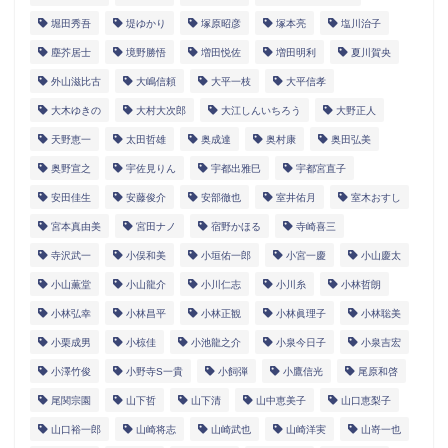
堀田秀吾
堤ゆかり
塚原昭彦
塚本亮
塩川治子
塵芥居士
境野勝悟
増田悦佐
増田明利
夏川賀央
外山滋比古
大嶋信頼
大平一枝
大平信孝
大木ゆきの
大村大次郎
大江しんいちろう
大野正人
天野恵一
太田哲雄
奥成達
奥村康
奥田弘美
奥野宣之
宇佐見りん
宇都出雅巳
宇都宮直子
安田佳生
安藤俊介
安部徹也
室井佑月
室木おすし
宮本真由美
宮田ナノ
宿野かほる
寺崎喜三
寺沢武一
小俣和美
小垣佑一郎
小宮一慶
小山慶太
小山薫堂
小山龍介
小川仁志
小川糸
小林哲朗
小林弘幸
小林昌平
小林正観
小林眞理子
小林聡美
小栗成男
小椋佳
小池龍之介
小泉今日子
小泉吉宏
小澤竹俊
小野寺S一貴
小飼弾
小鷹信光
尾原和啓
尾関宗園
山下哲
山下清
山中恵美子
山口恵梨子
山口裕一郎
山崎将志
山崎武也
山崎洋実
山嵜一也