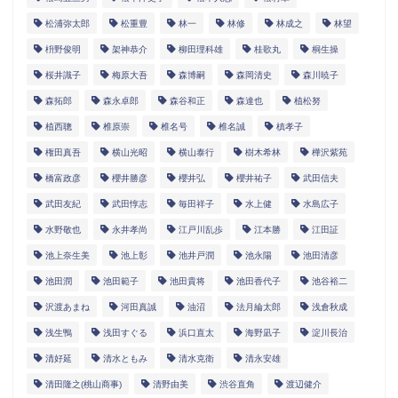
松浦弥太郎
松重豊
林一
林修
林成之
林望
枡野俊明
架神恭介
柳田理科雄
桂歌丸
桐生操
桜井識子
梅原大吾
森博嗣
森岡清史
森川暁子
森拓郎
森永卓郎
森谷和正
森達也
植松努
植西聰
椎原崇
椎名号
椎名誠
槙孝子
権田真吾
横山光昭
横山泰行
樹木希林
樺沢紫苑
橋富政彦
櫻井勝彦
櫻井弘
櫻井祐子
武田信夫
武田友紀
武田惇志
毎田祥子
水上健
水島広子
水野敬也
永井孝尚
江戸川乱歩
江本勝
江田証
池上奈生美
池上彰
池井戸潤
池永陽
池田清彦
池田潤
池田範子
池田貴将
池田香代子
池谷裕二
沢渡あまね
河田真誠
油沼
法月綸太郎
浅倉秋成
浅生鴨
浅田すぐる
浜口直太
海野凪子
淀川長治
清好延
清水ともみ
清水克衛
清永安雄
清田隆之(桃山商事)
清野由美
渋谷直角
渡辺健介