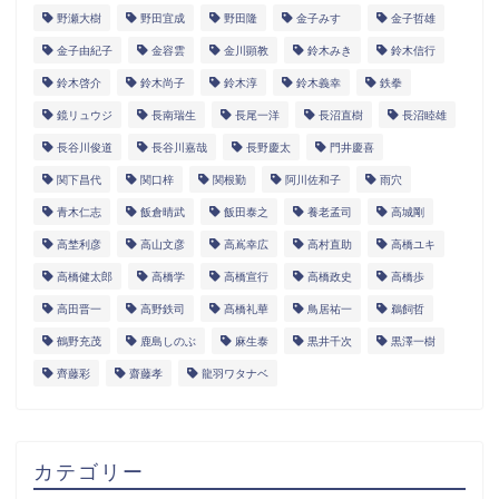
野瀬大樹
野田宜成
野田隆
金子みすゞ
金子哲雄
金子由紀子
金容雲
金川顕教
鈴木みき
鈴木信行
鈴木啓介
鈴木尚子
鈴木淳
鈴木義幸
鉄拳
鏡リュウジ
長南瑞生
長尾一洋
長沼直樹
長沼睦雄
長谷川俊道
長谷川嘉哉
長野慶太
門井慶喜
関下昌代
関口梓
関根勤
阿川佐和子
雨穴
青木仁志
飯倉晴武
飯田泰之
養老孟司
高城剛
高埜利彦
高山文彦
高嶌幸広
高村直助
高橋ユキ
高橋健太郎
高橋学
高橋宣行
高橋政史
高橋歩
高田晋一
高野鉄司
髙橋礼華
鳥居祐一
鵜飼哲
鶴野充茂
鹿島しのぶ
麻生泰
黒井千次
黒澤一樹
齊藤彩
齋藤孝
龍羽ワタナベ
カテゴリー