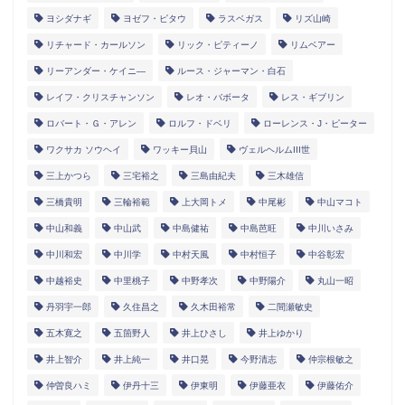
ヨシダナギ
ヨゼフ・ピタウ
ラスベガス
リズ山崎
リチャード・カールソン
リック・ピティーノ
リムベアー
リーアンダー・ケイニ―
ルース・ジャーマン・白石
レイフ・クリスチャンソン
レオ・バボータ
レス・ギブリン
ロバート・Ｇ・アレン
ロルフ・ドベリ
ローレンス・J・ピーター
ワクサカ ソウヘイ
ワッキー貝山
ヴェルヘルムIII世
三上かつら
三宅裕之
三島由紀夫
三木雄信
三橋貴明
三輪裕範
上大岡トメ
中尾彬
中山マコト
中山和義
中山武
中島健祐
中島芭旺
中川いさみ
中川和宏
中川学
中村天風
中村恒子
中谷彰宏
中越裕史
中里桃子
中野孝次
中野陽介
丸山一昭
丹羽宇一郎
久住昌之
久木田裕常
二間瀬敏史
五木寛之
五箇野人
井上ひさし
井上ゆかり
井上智介
井上純一
井口晃
今野清志
仲宗根敏之
仲曽良ハミ
伊丹十三
伊東明
伊藤亜衣
伊藤佑介