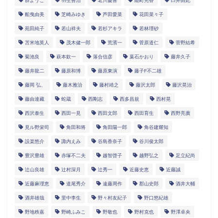
群ようこ
羽生善治
老川慶喜
能町光香
臼井由妃
船曳由美
芝崎みゆき
芦田愛菜
花田菜々子
苑田純子
若山祥夫
若杉アキラ
若林理砂
苫米地英人
茂木健一郎
荒濱一
菅原道仁
菅野結希
菊池良
萩本欽一
落合信彦
葉石かおり
藤井久子
藤井龍二
藤原和博
藤原東演
藤子F不二雄
藤岡 弘、
藤木雅治
藤村靖之
藤沢太郎
藤沢晃治
藤由達藏
蛇蔵
西剛志
西多昌規
西村晃
西沢泰生
西田一見
西田文郎
西田育生
西野亮廣
見ル野栄司
角田和将
角田陽一郎
角谷建耀知
設楽悠介
諏内えみ
谷島香奈子
谷川俊太郎
豊沢豊雄
赤塚不二夫
越智啓子
越野弘之
足立紀尚
辻山良雄
辻村深月
辻秀一
近藤史恵
近藤誠
近藤麻理恵
道尾秀介
遠藤周作
郡山史郎
酒井大輔
酒井雄哉
里中李生
野々村友紀子
野口悠紀雄
野地秩嘉
野崎ふみこ
野敬也
野村克也
野澤卓央