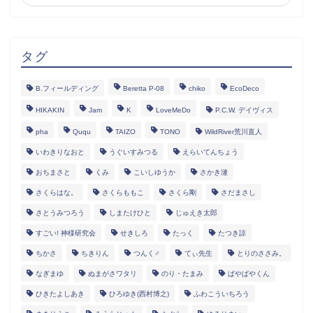
タグ
B.フィールディング
Beretta P-08
chiko
EcoDeco
HIKAKIN
Jam
K
LoveMeDo
P.C.W. デイヴィス
pha
Ququ
TAIZO
TONO
WildRiver荒川直人
いわきりなおと
うぐいすみつる
えらいてんちょう
おちまさと
くみ
こいしゆうか
さかき漣
さくらはな。
さくらももこ
さくら剛
さだまさし
さとうみつろう
しまたけひと
じゅえき太郎
すごい! 神様研究会
せきしろ
たっく
たつき諒
ちかさ
ちきりん
つんく♂
てぃ先生
とりのささみ。
なぎまゆ
ぬまがさワタリ
のり・たまみ
ぱやぱやくん
ひきたよしあき
ひろゆき(西村博之)
ふわこういちろう