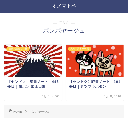
オノマトペ
― TAG ―
ボンボヤージュ
挑戦・読書1,000冊
挑戦・読書1,000冊
【センドク】読書ノート 492
【センドク】読書ノート 161
冊目｜旅ボン 富士山編
冊目｜タツマキボタン
1月 5, 2020
2月 8, 2019
HOME
ボンボヤージュ