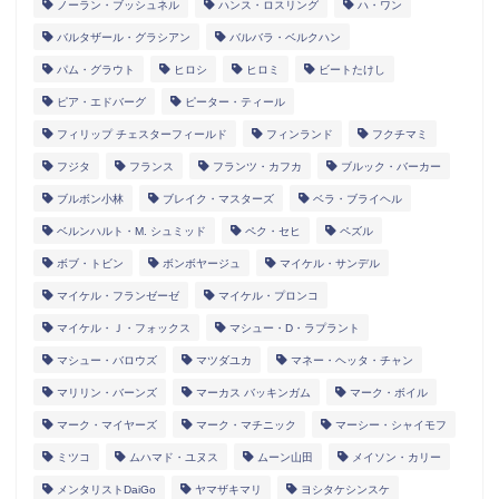
ノーラン・ブッシュネル
ハンス・ロスリング
ハ・ワン
バルタザール・グラシアン
バルバラ・ベルクハン
パム・グラウト
ヒロシ
ヒロミ
ビートたけし
ピア・エドバーグ
ピーター・ティール
フィリップ チェスターフィールド
フィンランド
フクチマミ
フジタ
フランス
フランツ・カフカ
ブルック・バーカー
ブルボン小林
ブレイク・マスターズ
ベラ・ブライヘル
ベルンハルト・M. シュミッド
ペク・セヒ
ペズル
ボブ・トビン
ボンボヤージュ
マイケル・サンデル
マイケル・フランゼーゼ
マイケル・プロンコ
マイケル・Ｊ・フォックス
マシュー・D・ラプラント
マシュー・バロウズ
マツダユカ
マネー・ヘッタ・チャン
マリリン・バーンズ
マーカス バッキンガム
マーク・ボイル
マーク・マイヤーズ
マーク・マチニック
マーシー・シャイモフ
ミツコ
ムハマド・ユヌス
ムーン山田
メイソン・カリー
メンタリストDaiGo
ヤマザキマリ
ヨシタケシンスケ