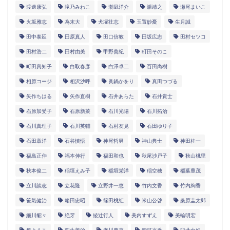
渡邊康弘
滝乃みわこ
潮凪洋介
瀧靖之
瀬尾まいこ
火坂雅志
為末大
犬塚壮志
玉置妙憂
生月誠
田中泰延
田原真人
田口信教
田坂広志
田村セツコ
田村浩二
田村由美
甲野善紀
町田そのこ
町田真知子
白取春彦
白澤卓二
百田尚樹
相原コージ
相沢沙呼
眞鍋かをり
真田つづる
矢作ちはる
矢作直樹
石井あらた
石井貴士
石原加受子
石原新菜
石川光陽
石川拓治
石川真理子
石川英輔
石村友見
石田ゆり子
石田章洋
石谷慎悟
神尾哲男
神山典士
神田桂一
福島正伸
福本伸行
福田和也
秋尾沙戸子
秋山桃里
秋本俊二
稲垣えみ子
稲垣栄洋
稲空穂
稲葉豊茂
立川談志
立花隆
立野井一恵
竹内文香
竹内絢香
笹氣健治
箱田忠昭
篠田桃紅
米山公啓
粂原圭太郎
細川貂々
絶牙
綾辻行人
美内すずえ
美輪明宏