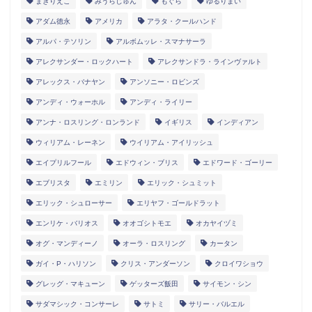
まきりえこ
みうらじゅん
もぐら
ゆるりまい
アダム徳永
アメリカ
アラタ・クールハンド
アルパ・テソリン
アルボムッレ・スマナサーラ
アレクサンダー・ロックハート
アレクサンドラ・ラインヴァルト
アレックス・バナヤン
アンソニー・ロビンズ
アンディ・ウォーホル
アンディ・ライリー
アンナ・ロスリング・ロンランド
イギリス
インディアン
ウィリアム・レーネン
ウイリアム・アイリッシュ
エイプリルフール
エドウィン・ブリス
エドワード・ゴーリー
エブリスタ
エミリン
エリック・シュミット
エリック・シュローサー
エリヤフ・ゴールドラット
エンリケ・バリオス
オオゴシトモエ
オカヤイヅミ
オグ・マンディーノ
オーラ・ロスリング
カータン
ガイ・P・ハリソン
クリス・アンダーソン
クロイワショウ
グレッグ・マキューン
ゲッターズ飯田
サイモン・シン
サダマシック・コンサーレ
サトミ
サリー・バルエル