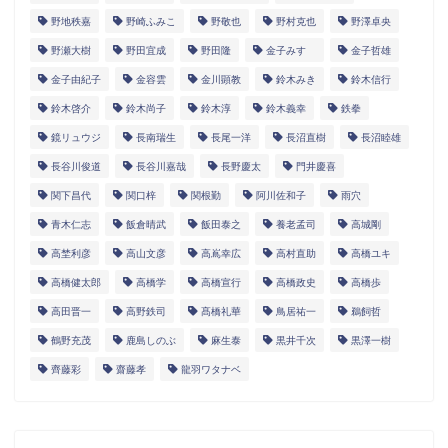
野地秩嘉
野崎ふみこ
野敬也
野村克也
野澤卓央
野瀬大樹
野田宜成
野田隆
金子みすゞ
金子哲雄
金子由紀子
金容雲
金川顕教
鈴木みき
鈴木信行
鈴木啓介
鈴木尚子
鈴木淳
鈴木義幸
鉄拳
鏡リュウジ
長南瑞生
長尾一洋
長沼直樹
長沼睦雄
長谷川俊道
長谷川嘉哉
長野慶太
門井慶喜
関下昌代
関口梓
関根勤
阿川佐和子
雨穴
青木仁志
飯倉晴武
飯田泰之
養老孟司
高城剛
高埜利彦
高山文彦
高嶌幸広
高村直助
高橋ユキ
高橋健太郎
高橋学
高橋宣行
高橋政史
高橋歩
高田晋一
高野鉄司
髙橋礼華
鳥居祐一
鵜飼哲
鶴野充茂
鹿島しのぶ
麻生泰
黒井千次
黒澤一樹
齊藤彩
齋藤孝
龍羽ワタナベ