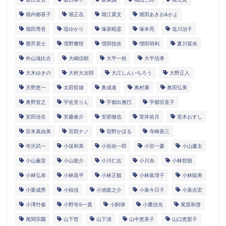
堀内都喜子
堀正岳
堀江貴文
堀田あきお&かよ
堀田秀吾
堤ゆかり
塚原昭彦
塚本亮
塩川治子
塵芥居士
境野勝悟
増田悦佐
増田明利
夏川賀央
外山滋比古
大嶋信頼
大平一枝
大平信孝
大木ゆきの
大村大次郎
大江しんいちろう
大野正人
天野恵一
太田哲雄
奥成達
奥村康
奥田弘美
奥野宣之
宇佐見りん
宇都出雅巳
宇都宮直子
安田佳生
安藤俊介
安部徹也
室井佑月
室木おすし
宮本真由美
宮田ナノ
宿野かほる
寺崎喜三
寺沢武一
小俣和美
小垣佑一郎
小宮一慶
小山慶太
小山薫堂
小山龍介
小川仁志
小川糸
小林哲朗
小林弘幸
小林昌平
小林正観
小林眞理子
小林聡美
小栗成男
小椋佳
小池龍之介
小泉今日子
小泉吉宏
小澤竹俊
小野寺S一貴
小飼弾
小鷹信光
尾原和啓
尾関宗園
山下哲
山下清
山中恵美子
山口恵梨子