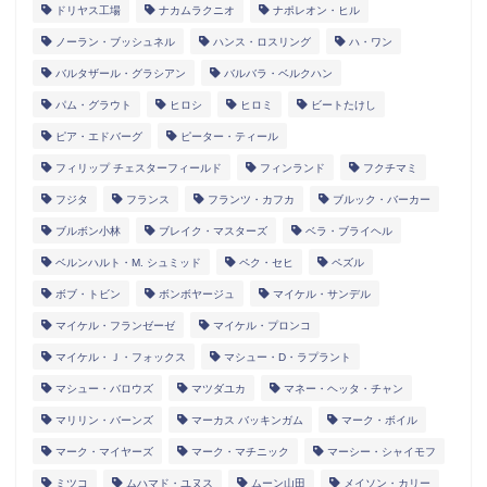
ドリヤス工場
ナカムラクニオ
ナポレオン・ヒル
ノーラン・ブッシュネル
ハンス・ロスリング
ハ・ワン
バルタザール・グラシアン
バルバラ・ベルクハン
パム・グラウト
ヒロシ
ヒロミ
ビートたけし
ピア・エドバーグ
ピーター・ティール
フィリップ チェスターフィールド
フィンランド
フクチマミ
フジタ
フランス
フランツ・カフカ
ブルック・バーカー
ブルボン小林
ブレイク・マスターズ
ベラ・ブライヘル
ベルンハルト・M. シュミッド
ペク・セヒ
ペズル
ボブ・トビン
ボンボヤージュ
マイケル・サンデル
マイケル・フランゼーゼ
マイケル・プロンコ
マイケル・Ｊ・フォックス
マシュー・D・ラプラント
マシュー・バロウズ
マツダユカ
マネー・ヘッタ・チャン
マリリン・バーンズ
マーカス バッキンガム
マーク・ボイル
マーク・マイヤーズ
マーク・マチニック
マーシー・シャイモフ
ミツコ
ムハマド・ユヌス
ムーン山田
メイソン・カリー