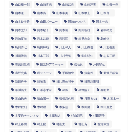
山口裕一郎
山崎将志
山崎武也
山崎洋実
山嵜一也
山本兼一
山本尚
山本幸美
山本甲士
山本良一
山本鈴美香
山田ズーニー
岡崎かつひろ
岡本一志
岡本太郎
岡本敏子
岡本裕
岡田朝雄
岩中祥史
岩崎夏海
岩本武範
岩淵匡
岩男忠幸
島崎信
島田洋七
島田紳助
川上和人
川上徹也
川北義則
川嶋隆義
川本三郎
川村元気
影山明仁
志多三郎
志茂田景樹
情景師アラーキー
成毛眞
戸田智弘
房野史典
所ジョージ
手塚治虫
指南役
新渡戸稲造
新田祥子
日垣隆
日比野佐和子
日野原重明
早川義夫
旺季志ずか
星渉
星野陽子
春明力
景山民夫
晴山陽一
曽根原久司
月野るな(
木暮太一
木村秋則
木村耕一
本多信一
本田健
本田直之
本要約チャンネル
本郷和人
杉山頴男
杉田淳子
村上春樹
村上龍
村山太一
村山斉
村瀬幸浩