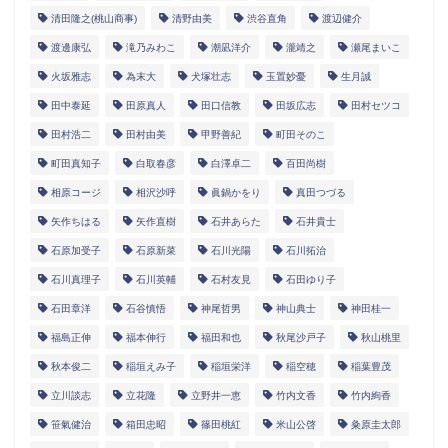
清田隆之(桃山商事)
清野由美
渋谷直角
渡辺健介
渡邊康弘
滝乃みわこ
潮凪洋介
瀧靖之
瀬尾まいこ
火坂雅志
為末大
犬塚壮志
玉置妙憂
生月誠
田中泰延
田原真人
田口信教
田坂広志
田村セツコ
田村浩二
田村由美
甲野善紀
町田そのこ
町田真知子
白取春彦
白澤卓二
百田尚樹
相原コージ
相沢沙呼
眞鍋かをり
真田つづる
矢作ちはる
矢作直樹
石井あらた
石井貴士
石原加受子
石原新菜
石川光陽
石川拓治
石川真理子
石川英輔
石村友見
石田ゆり子
石田章洋
石谷慎悟
神尾哲男
神山典士
神田桂一
福島正伸
福本伸行
福田和也
秋尾沙戸子
秋山桃里
秋本俊二
稲垣えみ子
稲垣栄洋
稲空穂
稲葉豊茂
立川談志
立花隆
立野井一恵
竹内文香
竹内絢香
笹氣健治
箱田忠昭
篠田桃紅
米山公啓
粂原圭太郎