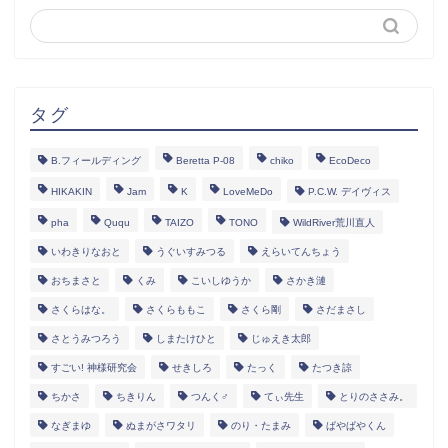
タグ
B.フィールディング
Beretta P-08
chiko
EcoDeco
HIKAKIN
Jam
K
LoveMeDo
P.C.W. デイヴィス
pha
Ququ
TAIZO
TONO
WildRiver荒川直人
いわきりなおと
うぐいすみつる
えらいてんちょう
おちまさと
くみ
こいしゆうか
さかき漣
さくらはな。
さくらももこ
さくら剛
さだまさし
さとうみつろう
しまたけひと
じゅえき太郎
すごい! 神様研究会
せきしろ
たっく
たつき諒
ちかさ
ちきりん
つんく♂
てぃ先生
とりのささみ。
なぎまゆ
ぬまがさワタリ
のり・たまみ
ぱやぱやくん