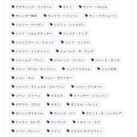
サダマシック・コンサーレ
サトミ
サリー・バルエル
サレンダー橋本
サンドラ・ヘフェリン
サン・テグジュペリ
シェリー・ケーガン
シドニィ・シェルダン
シャド・ヘルムステッター
ジェイク・ナップ
ジェニファー・L・スコット
ジェフ・コックス
ジェリー・ミンチントン
ジェームス・Ｗ・ヤング
ジェームズ・アレン
ジャレッド・コーエン
ジャンヌ・ボッセ
ジャン・ポール・モンジャン
ジュウドゥポゥム
ジョイ石井
ジョン・キム
ジョン・ゼラツキー
ジョージ・サミュエル・クレーソン
ジョー・ヴィターレ
ジーン・ストーン
スエヒロ
スペンサー・ジョンソン
タデウス・ゴラス
タモリ
ダニエル・バレット
ダンシングスネイル
テレンス・リー
デビッド・A・シンクレア
デュラン・れい子
デンマーク
トロイ・L・ラブ
トーン・テレヘン
ドイツ
ドナルド O.クリフトン