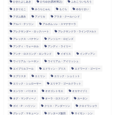
ひきたよしあき
ひろゆき(西村博之)
ふわこういちろう
まきりえこ
みうらじゅん
もぐら
ゆるりまい
アダム徳永
アメリカ
アラタ・クールハンド
アルパ・テソリン
アルボムッレ・スマナサーラ
アレクサンダー・ロックハート
アレクサンドラ・ラインヴァルト
アレックス・バナヤン
アンソニー・ロビンズ
アンディ・ウォーホル
アンディ・ライリー
アンナ・ロスリング・ロンランド
イギリス
インディアン
ウィリアム・レーネン
ウイリアム・アイリッシュ
エイプリルフール
エドウィン・ブリス
エドワード・ゴーリー
エブリスタ
エミリン
エリック・シュミット
エリック・シュローサー
エリヤフ・ゴールドラット
エンリケ・バリオス
オオゴシトモエ
オカヤイヅミ
オグ・マンディーノ
オーラ・ロスリング
カータン
ガイ・P・ハリソン
クリス・アンダーソン
クロイワショウ
グレッグ・マキューン
ゲッターズ飯田
サイモン・シン