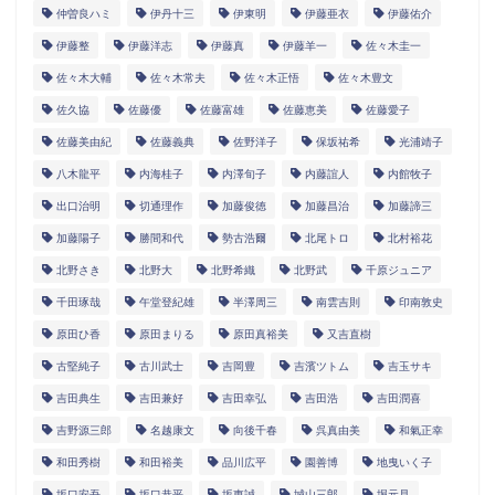
仲曽良ハミ
伊丹十三
伊東明
伊藤亜衣
伊藤佑介
伊藤整
伊藤洋志
伊藤真
伊藤羊一
佐々木圭一
佐々木大輔
佐々木常夫
佐々木正悟
佐々木豊文
佐久協
佐藤優
佐藤富雄
佐藤恵美
佐藤愛子
佐藤美由紀
佐藤義典
佐野洋子
保坂祐希
光浦靖子
八木龍平
内海桂子
内澤旬子
内藤誼人
内館牧子
出口治明
切通理作
加藤俊徳
加藤昌治
加藤諦三
加藤陽子
勝間和代
勢古浩爾
北尾トロ
北村裕花
北野さき
北野大
北野希織
北野武
千原ジュニア
千田琢哉
午堂登紀雄
半澤周三
南雲吉則
印南敦史
原田ひ香
原田まりる
原田真裕美
又吉直樹
古堅純子
古川武士
吉岡豊
吉濱ツトム
吉玉サキ
吉田典生
吉田兼好
吉田幸弘
吉田浩
吉田潤喜
吉野源三郎
名越康文
向後千春
呉真由美
和氣正幸
和田秀樹
和田裕美
品川広平
園善博
地曳いく子
坂口安吾
坂口恭平
坂東誠
城山三郎
堀元見