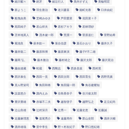
細川貂々
絶牙
綾辻行人
美内すずえ
美輪明宏
群ようこ
羽生善治
老川慶喜
能町光香
臼井由妃
船曳由美
芝崎みゆき
芦田愛菜
花田菜々子
苑田純子
若山祥夫
若杉アキラ
若林理砂
苫米地英人
茂木健一郎
荒濱一
菅原道仁
菅野結希
菊池良
萩本欽一
落合信彦
葉石かおり
藤井久子
藤井龍二
藤原和博
藤原東演
藤子F不二雄
藤岡 弘、
藤木雅治
藤村靖之
藤沢太郎
藤沢晃治
藤由達藏
蛇蔵
西剛志
西多昌規
西村晃
西沢泰生
西田一見
西田文郎
西田育生
西野亮廣
見ル野栄司
角田和将
角田陽一郎
角谷建耀知
設楽悠介
諏内えみ
谷島香奈子
谷川俊太郎
豊沢豊雄
赤塚不二夫
越智啓子
越野弘之
足立紀尚
辻山良雄
辻村深月
辻秀一
近藤史恵
近藤誠
近藤麻理恵
道尾秀介
遠藤周作
郡山史郎
酒井大輔
酒井雄哉
里中李生
野々村友紀子
野口悠紀雄