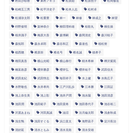
村田沙耶香
東村アキコ
松原始
松原照子
松岡修造
松崎五三男
松平洋史子
松本人志
松村卓
松浦弥太郎
松重豊
林一
林修
林成之
林望
枡野俊明
架神恭介
柳田理科雄
桂歌丸
桐生操
桜井識子
梅原大吾
森博嗣
森岡清史
森川暁子
森拓郎
森永卓郎
森谷和正
森達也
植松努
植西聰
椎原崇
椎名号
椎名誠
槙孝子
権田真吾
横山光昭
横山泰行
樹木希林
樺沢紫苑
橋富政彦
櫻井勝彦
櫻井弘
櫻井祐子
武田信夫
武田友紀
武田惇志
毎田祥子
水上健
水島広子
水野敬也
永井孝尚
江戸川乱歩
江本勝
江田証
池上奈生美
池上彰
池井戸潤
池永陽
池田清彦
池田潤
池田範子
池田貴将
池田香代子
池谷裕二
沢渡あまね
河田真誠
油沼
法月綸太郎
浅倉秋成
浅生鴨
浅田すぐる
浜口直太
海野凪子
淀川長治
清好延
清水ともみ
清水克衛
清永安雄