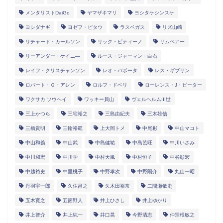
メンタリストDaiGo
ヤマザキマリ
ヨシタケシンスケ
ヨシダナギ
ヨゼフ・ピタウ
ラスベガス
リズ山崎
リチャード・カールソン
リック・ピティーノ
リムベアー
リーアンダー・ケイニ―
ルース・ジャーマン・白石
レイフ・クリスチャンソン
レオ・バボータ
レス・ギブリン
ロバート・Ｇ・アレン
ロルフ・ドベリ
ローレンス・J・ピーター
ワクサカ ソウヘイ
ワッキー貝山
ヴェルヘルムIII世
三上かつら
三宅裕之
三島由紀夫
三木雄信
三橋貴明
三輪裕範
上大岡トメ
中尾彬
中山マコト
中山和義
中山武
中島健祐
中島芭旺
中川いさみ
中川和宏
中川学
中村天風
中村恒子
中谷彰宏
中越裕史
中里桃子
中野孝次
中野陽介
丸山一昭
丹羽宇一郎
久住昌之
久木田裕常
二間瀬敏史
五木寛之
五箇野人
井上ひさし
井上ゆかり
井上智介
井上純一
井口晃
今野清志
仲宗根敏之