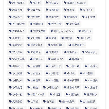
堀内都喜子
堀正岳
堀江貴文
堀田あきお&かよ
堀田秀吾
堤ゆかり
塚原昭彦
塚本亮
塩川治子
塵芥居士
境野勝悟
増田悦佐
増田明利
夏川賀央
外山滋比古
大嶋信頼
大平一枝
大平信孝
大木ゆきの
大村大次郎
大江しんいちろう
大野正人
天野恵一
太田哲雄
奥成達
奥村康
奥田弘美
奥野宣之
宇佐見りん
宇都出雅巳
宇都宮直子
安田佳生
安藤俊介
安部徹也
室井佑月
室木おすし
宮本真由美
宮田ナノ
宿野かほる
寺崎喜三
寺沢武一
小俣和美
小垣佑一郎
小宮一慶
小山慶太
小山薫堂
小山龍介
小川仁志
小川糸
小林哲朗
小林弘幸
小林昌平
小林正観
小林眞理子
小林聡美
小栗成男
小椋佳
小池龍之介
小泉今日子
小泉吉宏
小澤竹俊
小野寺S一貴
小飼弾
小鷹信光
尾原和啓
尾関宗園
山下哲
山下清
山中恵美子
山口恵梨子
山口裕一郎
山崎将志
山崎武也
山崎洋実
山嵜一也