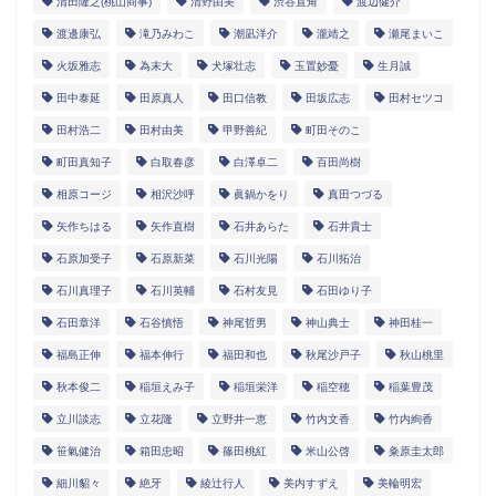
清田隆之(桃山商事)
清野由美
渋谷直角
渡辺健介
渡邊康弘
滝乃みわこ
潮凪洋介
瀧靖之
瀬尾まいこ
火坂雅志
為末大
犬塚壮志
玉置妙憂
生月誠
田中泰延
田原真人
田口信教
田坂広志
田村セツコ
田村浩二
田村由美
甲野善紀
町田そのこ
町田真知子
白取春彦
白澤卓二
百田尚樹
相原コージ
相沢沙呼
眞鍋かをり
真田つづる
矢作ちはる
矢作直樹
石井あらた
石井貴士
石原加受子
石原新菜
石川光陽
石川拓治
石川真理子
石川英輔
石村友見
石田ゆり子
石田章洋
石谷慎悟
神尾哲男
神山典士
神田桂一
福島正伸
福本伸行
福田和也
秋尾沙戸子
秋山桃里
秋本俊二
稲垣えみ子
稲垣栄洋
稲空穂
稲葉豊茂
立川談志
立花隆
立野井一恵
竹内文香
竹内絢香
笹氣健治
箱田忠昭
篠田桃紅
米山公啓
粂原圭太郎
細川貂々
絶牙
綾辻行人
美内すずえ
美輪明宏