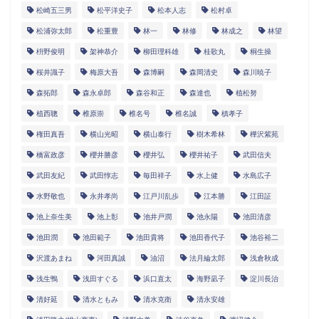
松崎五三男
松平洋史子
松本人志
松村卓
松浦弥太郎
松重豊
林一
林修
林成之
林望
枡野俊明
架神恭介
柳田理科雄
桂歌丸
桐生操
桜井識子
梅原大吾
森博嗣
森岡清史
森川暁子
森拓郎
森永卓郎
森谷和正
森達也
植松努
植西聰
椎原崇
椎名号
椎名誠
槙孝子
権田真吾
横山光昭
横山泰行
樹木希林
樺沢紫苑
橋富政彦
櫻井勝彦
櫻井弘
櫻井祐子
武田信夫
武田友紀
武田惇志
毎田祥子
水上健
水島広子
水野敬也
永井孝尚
江戸川乱歩
江本勝
江田証
池上奈生美
池上彰
池井戸潤
池永陽
池田清彦
池田潤
池田範子
池田貴将
池田香代子
池谷裕二
沢渡あまね
河田真誠
油沼
法月綸太郎
浅倉秋成
浅生鴨
浅田すぐる
浜口直太
海野凪子
淀川長治
清好延
清水ともみ
清水克衛
清永安雄