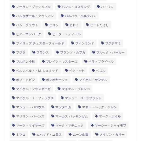
ノーラン・ブッシュネル
ハンス・ロスリング
ハ・ワン
バルタザール・グラシアン
バルバラ・ベルクハン
パム・グラウト
ヒロシ
ヒロミ
ビートたけし
ピア・エドバーグ
ピーター・ティール
フィリップ チェスターフィールド
フィンランド
フクチマミ
フジタ
フランス
フランツ・カフカ
ブルック・バーカー
ブルボン小林
ブレイク・マスターズ
ベラ・ブライヘル
ベルンハルト・M. シュミッド
ペク・セヒ
ペズル
ボブ・トビン
ボンボヤージュ
マイケル・サンデル
マイケル・フランゼーゼ
マイケル・プロンコ
マイケル・Ｊ・フォックス
マシュー・D・ラプラント
マシュー・バロウズ
マツダユカ
マネー・ヘッタ・チャン
マリリン・バーンズ
マーカス バッキンガム
マーク・ボイル
マーク・マイヤーズ
マーク・マチニック
マーシー・シャイモフ
ミツコ
ムハマド・ユヌス
ムーン山田
メイソン・カリー