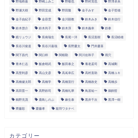
野地秩嘉
野崎ふみこ
野敬也
野村克也
野澤卓央
野瀬大樹
野田宜成
野田隆
金子みすゞ
金子哲雄
金子由紀子
金容雲
金川顕教
鈴木みき
鈴木信行
鈴木啓介
鈴木尚子
鈴木淳
鈴木義幸
鉄拳
鏡リュウジ
長南瑞生
長尾一洋
長沼直樹
長沼睦雄
長谷川俊道
長谷川嘉哉
長野慶太
門井慶喜
関下昌代
関口梓
関根勤
阿川佐和子
雨穴
青木仁志
飯倉晴武
飯田泰之
養老孟司
高城剛
高埜利彦
高山文彦
高嶌幸広
高村直助
高橋ユキ
高橋健太郎
高橋学
高橋宣行
高橋政史
高橋歩
高田晋一
高野鉄司
髙橋礼華
鳥居祐一
鵜飼哲
鶴野充茂
鹿島しのぶ
麻生泰
黒井千次
黒澤一樹
齊藤彩
齋藤孝
龍羽ワタナベ
カテゴリー