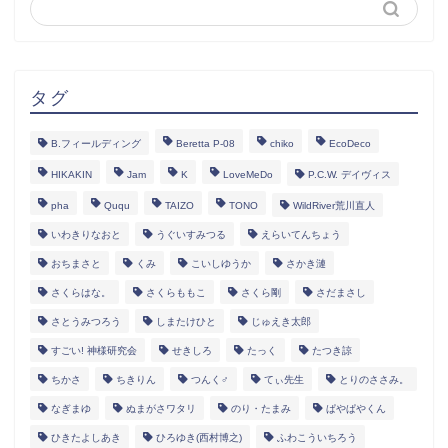
タグ
B.フィールディング
Beretta P-08
chiko
EcoDeco
HIKAKIN
Jam
K
LoveMeDo
P.C.W. デイヴィス
pha
Ququ
TAIZO
TONO
WildRiver荒川直人
いわきりなおと
うぐいすみつる
えらいてんちょう
おちまさと
くみ
こいしゆうか
さかき漣
さくらはな。
さくらももこ
さくら剛
さだまさし
さとうみつろう
しまたけひと
じゅえき太郎
すごい! 神様研究会
せきしろ
たっく
たつき諒
ちかさ
ちきりん
つんく♂
てぃ先生
とりのささみ。
なぎまゆ
ぬまがさワタリ
のり・たまみ
ぱやぱやくん
ひきたよしあき
ひろゆき(西村博之)
ふわこういちろう