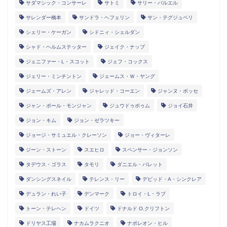
サダマシック・コンサーレ
サトミ
サリー・バルエル
サレンダー橋本
サンドラ・ヘフェリン
サン・テグジュペリ
シェリー・ケーガン
シドニィ・シェルダン
シャド・ヘルムステッター
ジェイク・ナップ
ジェニファー・L・スコット
ジェフ・コックス
ジェリー・ミンチントン
ジェームス・Ｗ・ヤング
ジェームズ・アレン
ジャレッド・コーエン
ジャンヌ・ボッセ
ジャン・ポール・モンジャン
ジュウドゥポゥム
ジョイ石井
ジョン・キム
ジョン・ゼラツキー
ジョージ・サミュエル・クレーソン
ジョー・ヴィターレ
ジーン・ストーン
スエヒロ
スペンサー・ジョンソン
タデウス・ゴラス
タモリ
ダニエル・バレット
ダンシングスネイル
テレンス・リー
デビッド・A・シンクレア
デュラン・れい子
デンマーク
トロイ・L・ラブ
トーン・テレヘン
ドイツ
ドナルド O.クリフトン
ドリヤス工場
ナカムラクニオ
ナポレオン・ヒル