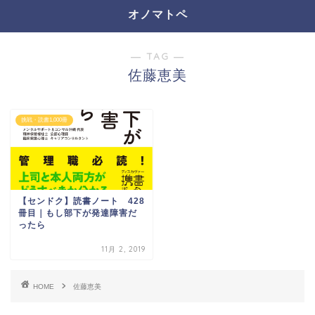
オノマトペ
― TAG ―
佐藤恵美
挑戦・読書1,000冊
【センドク】読書ノート 428
冊目｜もし部下が発達障害だ
ったら
11月 2, 2019
HOME
佐藤恵美