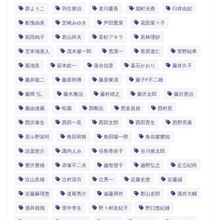
群ようこ
羽生善治
老川慶喜
能町光香
臼井由妃
船曳由美
芝崎みゆき
芦田愛菜
花田菜々子
苑田純子
若山祥夫
若杉アキラ
若林理砂
苫米地英人
茂木健一郎
荒濱一
菅原道仁
菅野結希
菊池良
萩本欽一
落合信彦
葉石かおり
藤井久子
藤井龍二
藤原和博
藤原東演
藤子F不二雄
藤岡 弘、
藤木雅治
藤村靖之
藤沢太郎
藤沢晃治
藤由達藏
蛇蔵
西剛志
西多昌規
西村晃
西沢泰生
西田一見
西田文郎
西田育生
西野亮廣
見ル野栄司
角田和将
角田陽一郎
角谷建耀知
設楽悠介
諏内えみ
谷島香奈子
谷川俊太郎
豊沢豊雄
赤塚不二夫
越智啓子
越野弘之
足立紀尚
辻山良雄
辻村深月
辻秀一
近藤史恵
近藤誠
近藤麻理恵
道尾秀介
遠藤周作
郡山史郎
酒井大輔
酒井雄哉
里中李生
野々村友紀子
野口悠紀雄