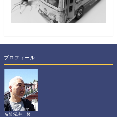
プロフィール
名前:碓井 努