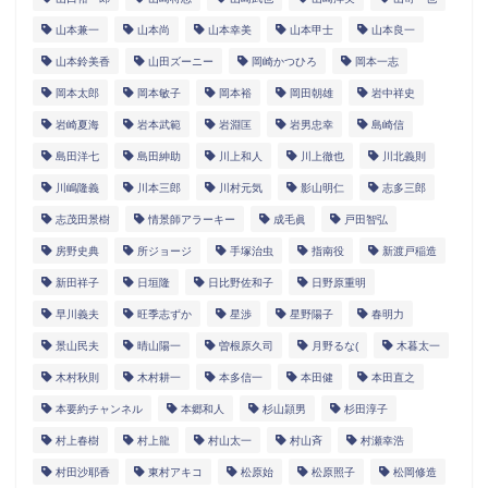
山本兼一
山本尚
山本幸美
山本甲士
山本良一
山本鈴美香
山田ズーニー
岡崎かつひろ
岡本一志
岡本太郎
岡本敏子
岡本裕
岡田朝雄
岩中祥史
岩崎夏海
岩本武範
岩淵匡
岩男忠幸
島崎信
島田洋七
島田紳助
川上和人
川上徹也
川北義則
川嶋隆義
川本三郎
川村元気
影山明仁
志多三郎
志茂田景樹
情景師アラーキー
成毛眞
戸田智弘
房野史典
所ジョージ
手塚治虫
指南役
新渡戸稲造
新田祥子
日垣隆
日比野佐和子
日野原重明
早川義夫
旺季志ずか
星渉
星野陽子
春明力
景山民夫
晴山陽一
曽根原久司
月野るな(
木暮太一
木村秋則
木村耕一
本多信一
本田健
本田直之
本要約チャンネル
本郷和人
杉山頴男
杉田淳子
村上春樹
村上龍
村山太一
村山斉
村瀬幸浩
村田沙耶香
東村アキコ
松原始
松原照子
松岡修造