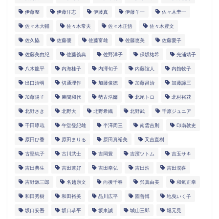
伊藤整
伊藤洋志
伊藤真
伊藤羊一
佐々木圭一
佐々木大輔
佐々木常夫
佐々木正悟
佐々木豊文
佐久協
佐藤優
佐藤富雄
佐藤恵美
佐藤愛子
佐藤美由紀
佐藤義典
佐野洋子
保坂祐希
光浦靖子
八木龍平
内海桂子
内澤旬子
内藤誼人
内館牧子
出口治明
切通理作
加藤俊徳
加藤昌治
加藤諦三
加藤陽子
勝間和代
勢古浩爾
北尾トロ
北村裕花
北野さき
北野大
北野希織
北野武
千原ジュニア
千田琢哉
午堂登紀雄
半澤周三
南雲吉則
印南敦史
原田ひ香
原田まりる
原田真裕美
又吉直樹
古堅純子
古川武士
吉岡豊
吉濱ツトム
吉玉サキ
吉田典生
吉田兼好
吉田幸弘
吉田浩
吉田潤喜
吉野源三郎
名越康文
向後千春
呉真由美
和氣正幸
和田秀樹
和田裕美
品川広平
園善博
地曳いく子
坂口安吾
坂口恭平
坂東誠
城山三郎
堀元見