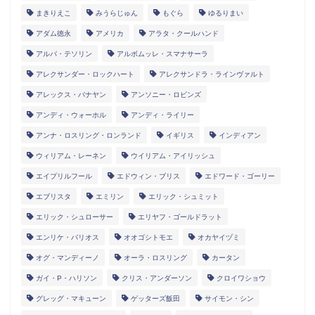
まきりえこ
みうらじゅん
もぐら
ゆるりまい
アダム徳永
アメリカ
アラタ・クールハンド
アルパ・テソリン
アルボムッレ・スマナサーラ
アレクサンダー・ロックハート
アレクサンドラ・ラインヴァルト
アレックス・バナヤン
アンソニー・ロビンズ
アンディ・ウォーホル
アンディ・ライリー
アンナ・ロスリング・ロンランド
イギリス
インディアン
ウィリアム・レーネン
ウイリアム・アイリッシュ
エイプリルフール
エドウィン・ブリス
エドワード・ゴーリー
エブリスタ
エミリン
エリック・シュミット
エリック・シュローサー
エリヤフ・ゴールドラット
エンリケ・バリオス
オオゴシトモエ
オカヤイヅミ
オグ・マンディーノ
オーラ・ロスリング
カータン
ガイ・P・ハリソン
クリス・アンダーソン
クロイワショウ
グレッグ・マキューン
ゲッターズ飯田
サイモン・シン