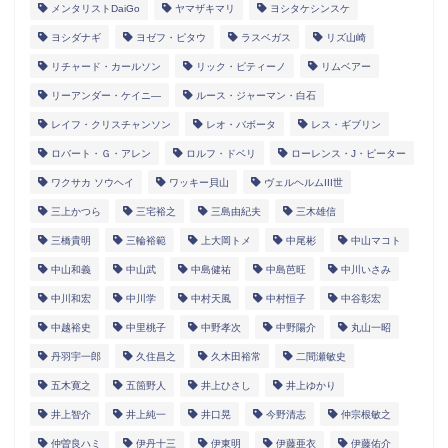
メンタリストDaiGo
ヤマザキマリ
ヨシタケシンスケ
ヨシダナギ
ヨゼフ・ピタウ
ラスベガス
リズ山崎
リチャード・カールソン
リック・ピティーノ
リムベアー
リーアンダー・ケイニ―
ルース・ジャーマン・白石
レイフ・クリスチャンソン
レオ・バボータ
レス・ギブリン
ロバート・Ｇ・アレン
ロルフ・ドベリ
ローレンス・J・ピーター
ワクサカ ソウヘイ
ワッキー貝山
ヴェルヘルムIII世
三上かつら
三宅裕之
三島由紀夫
三木雄信
三橋貴明
三輪裕範
上大岡トメ
中尾彬
中山マコト
中山和義
中山武
中島健祐
中島芭旺
中川いさみ
中川和宏
中川学
中村天風
中村恒子
中谷彰宏
中越裕史
中里桃子
中野孝次
中野陽介
丸山一昭
丹羽宇一郎
久住昌之
久木田裕常
二間瀬敏史
五木寛之
五箇野人
井上ひさし
井上ゆかり
井上智介
井上純一
井口晃
今野清志
仲宗根敏之
仲曽良ハミ
伊丹十三
伊東明
伊藤亜衣
伊藤佑介