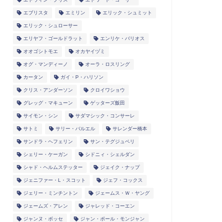
エブリスタ
エミリン
エリック・シュミット
エリック・シュローサー
エリヤフ・ゴールドラット
エンリケ・バリオス
オオゴシトモエ
オカヤイヅミ
オグ・マンディーノ
オーラ・ロスリング
カータン
ガイ・P・ハリソン
クリス・アンダーソン
クロイワショウ
グレッグ・マキューン
ゲッターズ飯田
サイモン・シン
サダマシック・コンサーレ
サトミ
サリー・バルエル
サレンダー橋本
サンドラ・ヘフェリン
サン・テグジュペリ
シェリー・ケーガン
シドニィ・シェルダン
シャド・ヘルムステッター
ジェイク・ナップ
ジェニファー・L・スコット
ジェフ・コックス
ジェリー・ミンチントン
ジェームス・Ｗ・ヤング
ジェームズ・アレン
ジャレッド・コーエン
ジャンヌ・ボッセ
ジャン・ポール・モンジャン