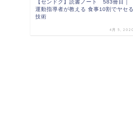
【センドク】読書ノート 583冊目｜
運動指導者が教える 食事10割でヤセ
技術
4月 5, 202