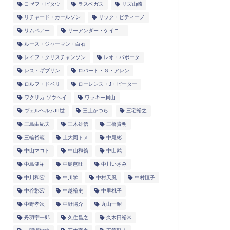
ヨゼフ・ピタウ
ラスベガス
リズ山崎
リチャード・カールソン
リック・ピティーノ
リムベアー
リーアンダー・ケイニ―
ルース・ジャーマン・白石
レイフ・クリスチャンソン
レオ・バボータ
レス・ギブリン
ロバート・Ｇ・アレン
ロルフ・ドベリ
ローレンス・J・ピーター
ワクサカ ソウヘイ
ワッキー貝山
ヴェルヘルムIII世
三上かつら
三宅裕之
三島由紀夫
三木雄信
三橋貴明
三輪裕範
上大岡トメ
中尾彬
中山マコト
中山和義
中山武
中島健祐
中島芭旺
中川いさみ
中川和宏
中川学
中村天風
中村恒子
中谷彰宏
中越裕史
中里桃子
中野孝次
中野陽介
丸山一昭
丹羽宇一郎
久住昌之
久木田裕常