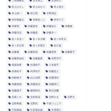
二間瀬敏史
五木寛之
五箇野人
井上ひさし
井上ゆかり
井上智介
井上純一
井口晃
今野清志
仲宗根敏之
仲曽良ハミ
伊丹十三
伊東明
伊藤亜衣
伊藤佑介
伊藤整
伊藤洋志
伊藤真
伊藤羊一
佐々木圭一
佐々木大輔
佐々木常夫
佐々木正悟
佐々木豊文
佐久協
佐藤優
佐藤富雄
佐藤恵美
佐藤愛子
佐藤美由紀
佐藤義典
佐野洋子
保坂祐希
光浦靖子
八木龍平
内海桂子
内澤旬子
内藤誼人
内館牧子
出口治明
切通理作
加藤俊徳
加藤昌治
加藤諦三
加藤陽子
勝間和代
勢古浩爾
北尾トロ
北村裕花
北野さき
北野大
北野希織
北野武
千原ジュニア
千田琢哉
午堂登紀雄
半澤周三