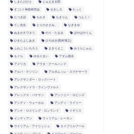
しまたけひと
じゅえき太郎
すごい! 神様研究会
せきしろ
たっく
たつき諒
ちかさ
ちきりん
つんく♂
てぃ先生
とりのささみ。
なぎまゆ
ぬまがさワタリ
のり・たまみ
ぱやぱやくん
ひきたよしあき
ひろゆき(西村博之)
ふわこういちろう
まきりえこ
みうらじゅん
もぐら
ゆるりまい
アダム徳永
アメリカ
アラタ・クールハンド
アルパ・テソリン
アルボムッレ・スマナサーラ
アレクサンダー・ロックハート
アレクサンドラ・ラインヴァルト
アレックス・バナヤン
アンソニー・ロビンズ
アンディ・ウォーホル
アンディ・ライリー
アンナ・ロスリング・ロンランド
イギリス
インディアン
ウィリアム・レーネン
ウイリアム・アイリッシュ
エイプリルフール
エドウィン・ブリス
エドワード・ゴーリー