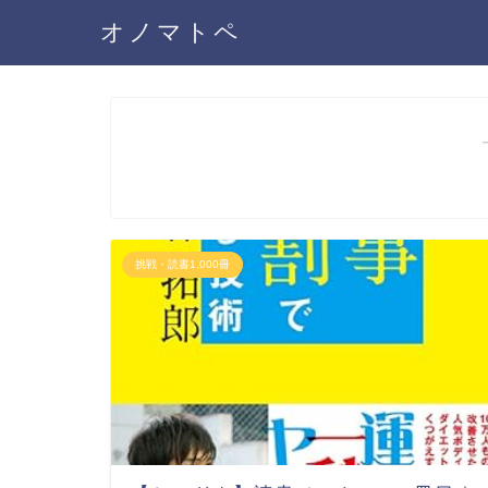
オノマトペ
挑戦・読書1,000冊