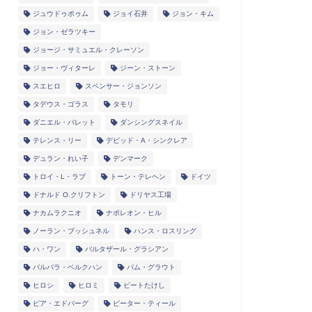
ジュウドゥポゥム
ジョイ石井
ジョン・キム
ジョン・ゼラツキー
ジョージ・サミュエル・クレーソン
ジョー・ヴィターレ
ジーン・ストーン
スエヒロ
スペンサー・ジョンソン
タデウス・ゴラス
タモリ
ダニエル・バレット
ダンシングスネイル
テレンス・リー
デビッド・A・シンクレア
デュラン・れい子
デンマーク
トロイ・L・ラブ
トーン・テレヘン
ドイツ
ドナルド O.クリフトン
ドリヤス工場
ナカムラクニオ
ナポレオン・ヒル
ノーラン・ブッシュネル
ハンス・ロスリング
ハ・ワン
バルタザール・グラシアン
バルバラ・ベルクハン
パム・グラウト
ヒロシ
ヒロミ
ビートたけし
ピア・エドバーグ
ピーター・ティール