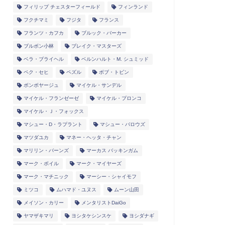
フィリップ チェスターフィールド
フィンランド
フクチマミ
フジタ
フランス
フランツ・カフカ
ブルック・バーカー
ブルボン小林
ブレイク・マスターズ
ベラ・ブライヘル
ベルンハルト・M. シュミッド
ペク・セヒ
ペズル
ボブ・トビン
ボンボヤージュ
マイケル・サンデル
マイケル・フランゼーゼ
マイケル・プロンコ
マイケル・Ｊ・フォックス
マシュー・D・ラプラント
マシュー・バロウズ
マツダユカ
マネー・ヘッタ・チャン
マリリン・バーンズ
マーカス バッキンガム
マーク・ボイル
マーク・マイヤーズ
マーク・マチニック
マーシー・シャイモフ
ミツコ
ムハマド・ユヌス
ムーン山田
メイソン・カリー
メンタリストDaiGo
ヤマザキマリ
ヨシタケシンスケ
ヨシダナギ