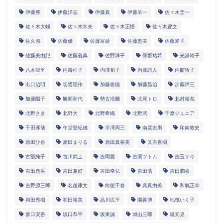
伊藤整
伊藤洋志
伊藤真
伊藤羊一
佐々木圭一
佐々木大輔
佐々木常夫
佐々木正悟
佐々木豊文
佐久協
佐藤優
佐藤富雄
佐藤恵美
佐藤愛子
佐藤美由紀
佐藤義典
佐野洋子
保坂祐希
光浦靖子
八木龍平
内海桂子
内澤旬子
内藤誼人
内館牧子
出口治明
切通理作
加藤俊徳
加藤昌治
加藤諦三
加藤陽子
勝間和代
勢古浩爾
北尾トロ
北村裕花
北野さき
北野大
北野希織
北野武
千原ジュニア
千田琢哉
午堂登紀雄
半澤周三
南雲吉則
印南敦史
原田ひ香
原田まりる
原田真裕美
又吉直樹
古堅純子
古川武士
吉岡豊
吉濱ツトム
吉玉サキ
吉田典生
吉田兼好
吉田幸弘
吉田浩
吉田潤喜
吉野源三郎
名越康文
向後千春
呉真由美
和氣正幸
和田秀樹
和田裕美
品川広平
園善博
地曳いく子
坂口安吾
坂口恭平
坂東誠
城山三郎
堀元見