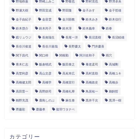
野地秩嘉
野崎ふみこ
野敬也
野村克也
野澤卓央
野瀬大樹
野田宜成
野田隆
金子みすゞ
金子哲雄
金子由紀子
金容雲
金川顕教
鈴木みき
鈴木信行
鈴木啓介
鈴木尚子
鈴木淳
鈴木義幸
鉄拳
鏡リュウジ
長南瑞生
長尾一洋
長沼直樹
長沼睦雄
長谷川俊道
長谷川嘉哉
長野慶太
門井慶喜
関下昌代
関口梓
関根勤
阿川佐和子
雨穴
青木仁志
飯倉晴武
飯田泰之
養老孟司
高城剛
高埜利彦
高山文彦
高嶌幸広
高村直助
高橋ユキ
高橋健太郎
高橋学
高橋宣行
高橋政史
高橋歩
高田晋一
高野鉄司
髙橋礼華
鳥居祐一
鵜飼哲
鶴野充茂
鹿島しのぶ
麻生泰
黒井千次
黒澤一樹
齊藤彩
齋藤孝
龍羽ワタナベ
カテゴリー