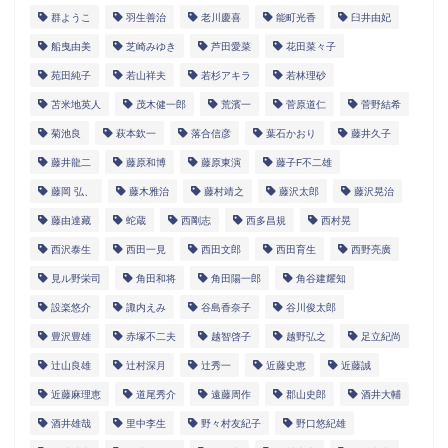
群ようこ
羽生善治
老川慶喜
能町光香
臼井由妃
船曳由美
芝崎みゆき
芦田愛菜
花田菜々子
苑田純子
若山祥夫
若杉アキラ
若林理砂
苫米地英人
茂木健一郎
荒濱一
菅原道仁
菅野結希
菊池良
萩本欽一
落合信彦
葉石かおり
藤井久子
藤井龍二
藤原和博
藤原東演
藤子F不二雄
藤岡 弘、
藤木雅治
藤村靖之
藤沢太郎
藤沢晃治
藤由達藏
蛇蔵
西剛志
西多昌規
西村晃
西沢泰生
西田一見
西田文郎
西田育生
西野亮廣
見ル野栄司
角田和将
角田陽一郎
角谷建耀知
設楽悠介
諏内えみ
谷島香奈子
谷川俊太郎
豊沢豊雄
赤塚不二夫
越智啓子
越野弘之
足立紀尚
辻山良雄
辻村深月
辻秀一
近藤史恵
近藤誠
近藤麻理恵
道尾秀介
遠藤周作
郡山史郎
酒井大輔
酒井雄哉
里中李生
野々村友紀子
野口悠紀雄