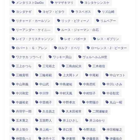
メンタリストDaiGo
ヤマザキマリ
ヨシタケシンスケ
ヨシダナギ
ヨゼフ・ピタウ
ラスベガス
リズ山崎
リチャード・カールソン
リック・ピティーノ
リムベアー
リーアンダー・ケイニ―
ルース・ジャーマン・白石
レイフ・クリスチャンソン
レオ・バボータ
レス・ギブリン
ロバート・Ｇ・アレン
ロルフ・ドベリ
ローレンス・J・ピーター
ワクサカ ソウヘイ
ワッキー貝山
ヴェルヘルムIII世
三上かつら
三宅裕之
三島由紀夫
三木雄信
三橋貴明
三輪裕範
上大岡トメ
中尾彬
中山マコト
中山和義
中山武
中島健祐
中島芭旺
中川いさみ
中川和宏
中川学
中村天風
中村恒子
中谷彰宏
中越裕史
中里桃子
中野孝次
中野陽介
丸山一昭
丹羽宇一郎
久住昌之
久木田裕常
二間瀬敏史
五木寛之
五箇野人
井上ひさし
井上ゆかり
井上智介
井上純一
井口晃
今野清志
仲宗根敏之
仲曽良ハミ
伊丹十三
伊東明
伊藤亜衣
伊藤佑介