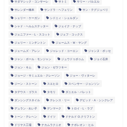
サダマシック・コンサーレ
サトミ
サリー・バルエル
サレンダー橋本
サンドラ・ヘフェリン
サン・テグジュペリ
シェリー・ケーガン
シドニィ・シェルダン
シャド・ヘルムステッター
ジェイク・ナップ
ジェニファー・L・スコット
ジェフ・コックス
ジェリー・ミンチントン
ジェームス・Ｗ・ヤング
ジェームズ・アレン
ジャレッド・コーエン
ジャンヌ・ボッセ
ジャン・ポール・モンジャン
ジュウドゥポゥム
ジョイ石井
ジョン・キム
ジョン・ゼラツキー
ジョージ・サミュエル・クレーソン
ジョー・ヴィターレ
ジーン・ストーン
スエヒロ
スペンサー・ジョンソン
タデウス・ゴラス
タモリ
ダニエル・バレット
ダンシングスネイル
テレンス・リー
デビッド・A・シンクレア
デュラン・れい子
デンマーク
トロイ・L・ラブ
トーン・テレヘン
ドイツ
ドナルド O.クリフトン
ドリヤス工場
ナカムラクニオ
ナポレオン・ヒル