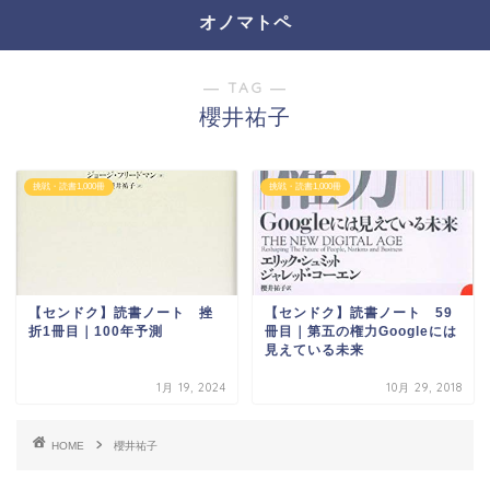
オノマトペ
― TAG ―
櫻井祐子
挑戦・読書1,000冊
挑戦・読書1,000冊
【センドク】読書ノート 挫
【センドク】読書ノート 59
折1冊目｜100年予測
冊目｜第五の権力Googleには
見えている未来
1月 19, 2024
10月 29, 2018
HOME
櫻井祐子