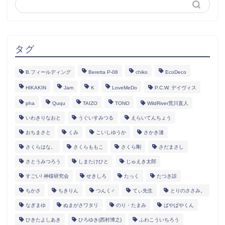
タグ
B.フィールディング
Beretta P-08
chiko
EcoDeco
HIKAKIN
Jam
K
LoveMeDo
P.C.W. デイヴィス
pha
Ququ
TAIZO
TONO
WildRiver荒川直人
いわきりなおと
うぐいすみつる
えらいてんちょう
おちまさと
くみ
こいしゆうか
さかき漣
さくらはな。
さくらももこ
さくら剛
さだまさし
さとうみつろう
しまたけひと
じゅえき太郎
すごい! 神様研究会
せきしろ
たっく
たつき諒
ちかさ
ちきりん
つんく♂
てぃ先生
とりのささみ。
なぎまゆ
ぬまがさワタリ
のり・たまみ
ぱやぱやくん
ひきたよしあき
ひろゆき(西村博之)
ふわこういちろう