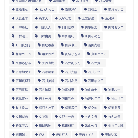
清田隆之(桃山商事)
清野由美
渋谷直角
渡辺健介
渡邊康弘
滝乃みわこ
潮凪洋介
瀧靖之
瀬尾まいこ
火坂雅志
為末大
犬塚壮志
玉置妙憂
生月誠
田中泰延
田原真人
田口信教
田坂広志
田村セツコ
田村浩二
田村由美
甲野善紀
町田そのこ
町田真知子
白取春彦
白澤卓二
百田尚樹
相原コージ
相沢沙呼
眞鍋かをり
真田つづる
矢作ちはる
矢作直樹
石井あらた
石井貴士
石原加受子
石原新菜
石川光陽
石川拓治
石川真理子
石川英輔
石村友見
石田ゆり子
石田章洋
石谷慎悟
神尾哲男
神山典士
神田桂一
福島正伸
福本伸行
福田和也
秋尾沙戸子
秋山桃里
秋本俊二
稲垣えみ子
稲垣栄洋
稲空穂
稲葉豊茂
立川談志
立花隆
立野井一恵
竹内文香
竹内絢香
笹氣健治
箱田忠昭
篠田桃紅
米山公啓
粂原圭太郎
細川貂々
絶牙
綾辻行人
美内すずえ
美輪明宏