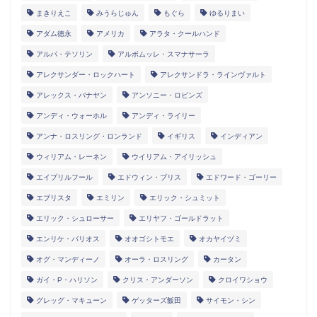
まきりえこ
みうらじゅん
もぐら
ゆるりまい
アダム徳永
アメリカ
アラタ・クールハンド
アルパ・テソリン
アルボムッレ・スマナサーラ
アレクサンダー・ロックハート
アレクサンドラ・ラインヴァルト
アレックス・バナヤン
アンソニー・ロビンズ
アンディ・ウォーホル
アンディ・ライリー
アンナ・ロスリング・ロンランド
イギリス
インディアン
ウィリアム・レーネン
ウイリアム・アイリッシュ
エイプリルフール
エドウィン・ブリス
エドワード・ゴーリー
エブリスタ
エミリン
エリック・シュミット
エリック・シュローサー
エリヤフ・ゴールドラット
エンリケ・バリオス
オオゴシトモエ
オカヤイヅミ
オグ・マンディーノ
オーラ・ロスリング
カータン
ガイ・P・ハリソン
クリス・アンダーソン
クロイワショウ
グレッグ・マキューン
ゲッターズ飯田
サイモン・シン