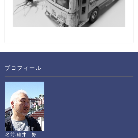
プロフィール
名前:碓井 努