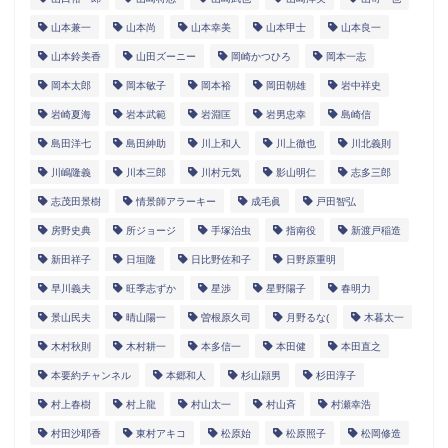
山本兼一
山本尚
山本幸美
山本甲士
山本良一
山本鈴美香
山田ズーニー
岡崎かつひろ
岡本一志
岡本太郎
岡本敏子
岡本裕
岡田朝雄
岩中祥史
岩崎夏海
岩本武範
岩淵匡
岩男忠幸
島崎信
島田洋七
島田紳助
川上和人
川上徹也
川北義則
川嶋隆義
川本三郎
川村元気
影山明仁
志多三郎
志茂田景樹
情景師アラーキー
成毛眞
戸田智弘
房野史典
所ジョージ
手塚治虫
指南役
新渡戸稲造
新田祥子
日垣隆
日比野佐和子
日野原重明
早川義夫
旺季志ずか
星渉
星野陽子
春明力
景山民夫
晴山陽一
曽根原久司
月野るな(
木暮太一
木村秋則
木村耕一
本多信一
本田健
本田直之
本要約チャンネル
本郷和人
杉山頴男
杉田淳子
村上春樹
村上龍
村山太一
村山斉
村瀬幸浩
村田沙耶香
東村アキコ
松原始
松原照子
松岡修造