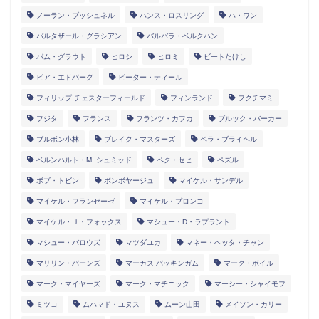
ノーラン・ブッシュネル
ハンス・ロスリング
ハ・ワン
バルタザール・グラシアン
バルバラ・ベルクハン
パム・グラウト
ヒロシ
ヒロミ
ビートたけし
ピア・エドバーグ
ピーター・ティール
フィリップ チェスターフィールド
フィンランド
フクチマミ
フジタ
フランス
フランツ・カフカ
ブルック・バーカー
ブルボン小林
ブレイク・マスターズ
ベラ・ブライヘル
ベルンハルト・M. シュミッド
ペク・セヒ
ペズル
ボブ・トビン
ボンボヤージュ
マイケル・サンデル
マイケル・フランゼーゼ
マイケル・プロンコ
マイケル・Ｊ・フォックス
マシュー・D・ラプラント
マシュー・バロウズ
マツダユカ
マネー・ヘッタ・チャン
マリリン・バーンズ
マーカス バッキンガム
マーク・ボイル
マーク・マイヤーズ
マーク・マチニック
マーシー・シャイモフ
ミツコ
ムハマド・ユヌス
ムーン山田
メイソン・カリー