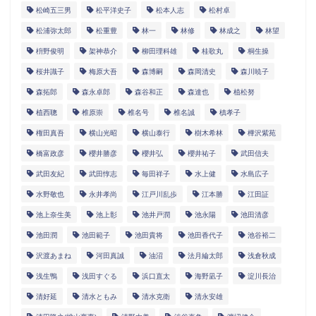
松崎五三男
松平洋史子
松本人志
松村卓
松浦弥太郎
松重豊
林一
林修
林成之
林望
枡野俊明
架神恭介
柳田理科雄
桂歌丸
桐生操
桜井識子
梅原大吾
森博嗣
森岡清史
森川暁子
森拓郎
森永卓郎
森谷和正
森達也
植松努
植西聰
椎原崇
椎名号
椎名誠
槙孝子
権田真吾
横山光昭
横山泰行
樹木希林
樺沢紫苑
橋富政彦
櫻井勝彦
櫻井弘
櫻井祐子
武田信夫
武田友紀
武田惇志
毎田祥子
水上健
水島広子
水野敬也
永井孝尚
江戸川乱歩
江本勝
江田証
池上奈生美
池上彰
池井戸潤
池永陽
池田清彦
池田潤
池田範子
池田貴将
池田香代子
池谷裕二
沢渡あまね
河田真誠
油沼
法月綸太郎
浅倉秋成
浅生鴨
浅田すぐる
浜口直太
海野凪子
淀川長治
清好延
清水ともみ
清水克衛
清永安雄