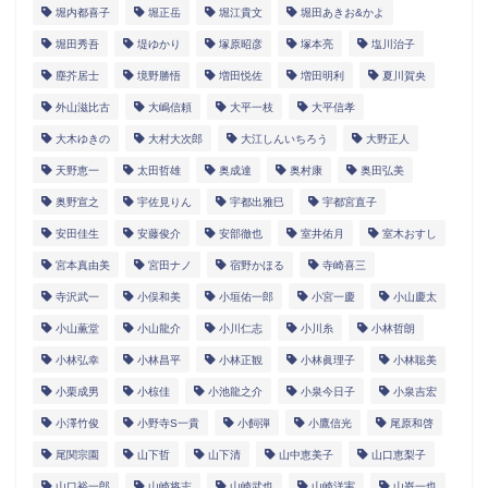
堀内都喜子
堀正岳
堀江貴文
堀田あきお&かよ
堀田秀吾
堤ゆかり
塚原昭彦
塚本亮
塩川治子
塵芥居士
境野勝悟
増田悦佐
増田明利
夏川賀央
外山滋比古
大嶋信頼
大平一枝
大平信孝
大木ゆきの
大村大次郎
大江しんいちろう
大野正人
天野恵一
太田哲雄
奥成達
奥村康
奥田弘美
奥野宣之
宇佐見りん
宇都出雅巳
宇都宮直子
安田佳生
安藤俊介
安部徹也
室井佑月
室木おすし
宮本真由美
宮田ナノ
宿野かほる
寺崎喜三
寺沢武一
小俣和美
小垣佑一郎
小宮一慶
小山慶太
小山薫堂
小山龍介
小川仁志
小川糸
小林哲朗
小林弘幸
小林昌平
小林正観
小林眞理子
小林聡美
小栗成男
小椋佳
小池龍之介
小泉今日子
小泉吉宏
小澤竹俊
小野寺S一貴
小飼弾
小鷹信光
尾原和啓
尾関宗園
山下哲
山下清
山中恵美子
山口恵梨子
山口裕一郎
山崎将志
山崎武也
山崎洋実
山嵜一也