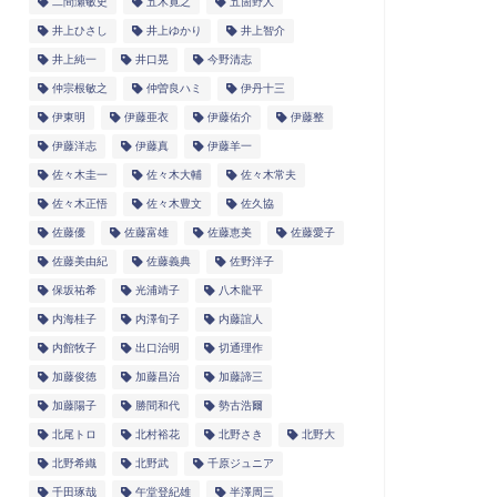
二間瀬敏史
五木寛之
五箇野人
井上ひさし
井上ゆかり
井上智介
井上純一
井口晃
今野清志
仲宗根敏之
仲曽良ハミ
伊丹十三
伊東明
伊藤亜衣
伊藤佑介
伊藤整
伊藤洋志
伊藤真
伊藤羊一
佐々木圭一
佐々木大輔
佐々木常夫
佐々木正悟
佐々木豊文
佐久協
佐藤優
佐藤富雄
佐藤恵美
佐藤愛子
佐藤美由紀
佐藤義典
佐野洋子
保坂祐希
光浦靖子
八木龍平
内海桂子
内澤旬子
内藤誼人
内館牧子
出口治明
切通理作
加藤俊徳
加藤昌治
加藤諦三
加藤陽子
勝間和代
勢古浩爾
北尾トロ
北村裕花
北野さき
北野大
北野希織
北野武
千原ジュニア
千田琢哉
午堂登紀雄
半澤周三