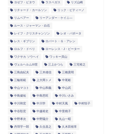
ヨゼフ・ピタウ
ラスベガス
リズ山崎
リチャード・カールソン
リック・ピティーノ
リムベアー
リーアンダー・ケイニ―
ルース・ジャーマン・白石
レイフ・クリスチャンソン
レオ・バボータ
レス・ギブリン
ロバート・Ｇ・アレン
ロルフ・ドベリ
ローレンス・J・ピーター
ワクサカ ソウヘイ
ワッキー貝山
ヴェルヘルムIII世
三上かつら
三宅裕之
三島由紀夫
三木雄信
三橋貴明
三輪裕範
上大岡トメ
中尾彬
中山マコト
中山和義
中山武
中島健祐
中島芭旺
中川いさみ
中川和宏
中川学
中村天風
中村恒子
中谷彰宏
中越裕史
中里桃子
中野孝次
中野陽介
丸山一昭
丹羽宇一郎
久住昌之
久木田裕常