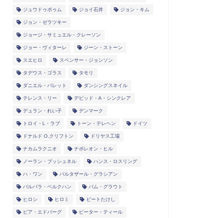
ジュウドゥポゥム
ジョイ石井
ジョン・キム
ジョン・ゼラツキー
ジョージ・サミュエル・クレーソン
ジョー・ヴィターレ
ジーン・ストーン
スエヒロ
スペンサー・ジョンソン
タデウス・ゴラス
タモリ
ダニエル・バレット
ダンシングスネイル
テレンス・リー
デビッド・A・シンクレア
デュラン・れい子
デンマーク
トロイ・L・ラブ
トーン・テレヘン
ドイツ
ドナルド O.クリフトン
ドリヤス工場
ナカムラクニオ
ナポレオン・ヒル
ノーラン・ブッシュネル
ハンス・ロスリング
ハ・ワン
バルタザール・グラシアン
バルバラ・ベルクハン
パム・グラウト
ヒロシ
ヒロミ
ビートたけし
ピア・エドバーグ
ピーター・ティール