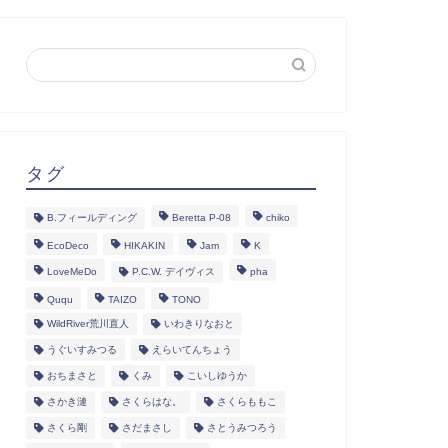
タグ
B.フィールディング
Beretta P-08
chiko
EcoDeco
HIKAKIN
Jam
K
LoveMeDo
P.C.W. デイヴィス
pha
Ququ
TAIZO
TONO
WildRiver荒川直人
いわきりなおと
うぐいすみつる
えらいてんちょう
おちまさと
くみ
こいしゆうか
さかき漣
さくらはな。
さくらももこ
さくら剛
さだまさし
さとうみつろう