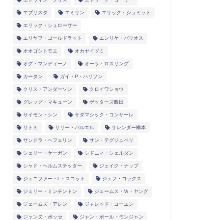
エブリスタ
エミリン
エリック・シュミット
エリック・シュローサー
エリヤフ・ゴールドラット
エンリケ・バリオス
オオゴシトモエ
オカヤイヅミ
オグ・マンディーノ
オーラ・ロスリング
カータン
ガイ・P・ハリソン
クリス・アンダーソン
クロイワショウ
グレッグ・マキューン
ゲッターズ飯田
サイモン・シン
サダマシック・コンサーレ
サトミ
サリー・バルエル
サレンダー橋本
サンドラ・ヘフェリン
サン・テグジュペリ
シェリー・ケーガン
シドニィ・シェルダン
シャド・ヘルムステッター
ジェイク・ナップ
ジェニファー・L・スコット
ジェフ・コックス
ジェリー・ミンチントン
ジェームス・Ｗ・ヤング
ジェームズ・アレン
ジャレッド・コーエン
ジャンヌ・ボッセ
ジャン・ポール・モンジャン