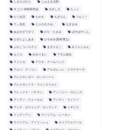
しまたけひと
じゅえき太郎
すごい! 神様研究会
せきしろ
たっく
たつき諒
ちかさ
ちきりん
つんく♂
てぃ先生
とりのささみ。
なぎまゆ
ぬまがさワタリ
のり・たまみ
ぱやぱやくん
ひきたよしあき
ひろゆき(西村博之)
ふわこういちろう
まきりえこ
みうらじゅん
もぐら
ゆるりまい
アダム徳永
アメリカ
アラタ・クールハンド
アルパ・テソリン
アルボムッレ・スマナサーラ
アレクサンダー・ロックハート
アレクサンドラ・ラインヴァルト
アレックス・バナヤン
アンソニー・ロビンズ
アンディ・ウォーホル
アンディ・ライリー
アンナ・ロスリング・ロンランド
イギリス
インディアン
ウィリアム・レーネン
ウイリアム・アイリッシュ
エイプリルフール
エドウィン・ブリス
エドワード・ゴーリー