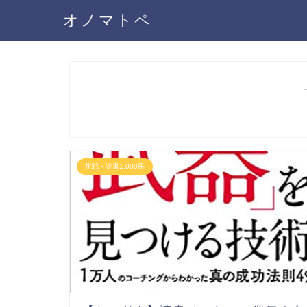
オノマトペ
挑戦・読書1,000冊