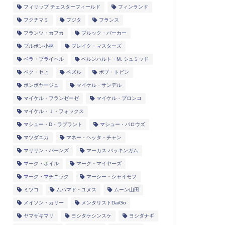
フィリップ チェスターフィールド
フィンランド
フクチマミ
フジタ
フランス
フランツ・カフカ
ブルック・バーカー
ブルボン小林
ブレイク・マスターズ
ベラ・ブライヘル
ベルンハルト・M. シュミッド
ペク・セヒ
ペズル
ボブ・トビン
ボンボヤージュ
マイケル・サンデル
マイケル・フランゼーゼ
マイケル・プロンコ
マイケル・Ｊ・フォックス
マシュー・D・ラプラント
マシュー・バロウズ
マツダユカ
マネー・ヘッタ・チャン
マリリン・バーンズ
マーカス バッキンガム
マーク・ボイル
マーク・マイヤーズ
マーク・マチニック
マーシー・シャイモフ
ミツコ
ムハマド・ユヌス
ムーン山田
メイソン・カリー
メンタリストDaiGo
ヤマザキマリ
ヨシタケシンスケ
ヨシダナギ