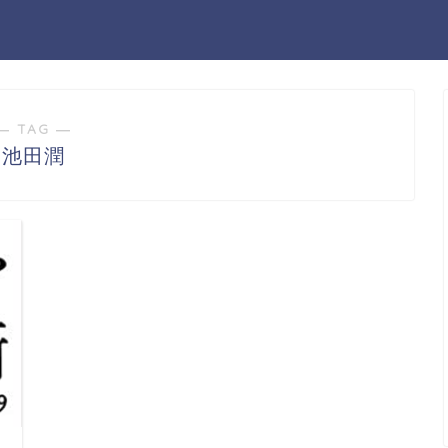
― TAG ―
池田潤