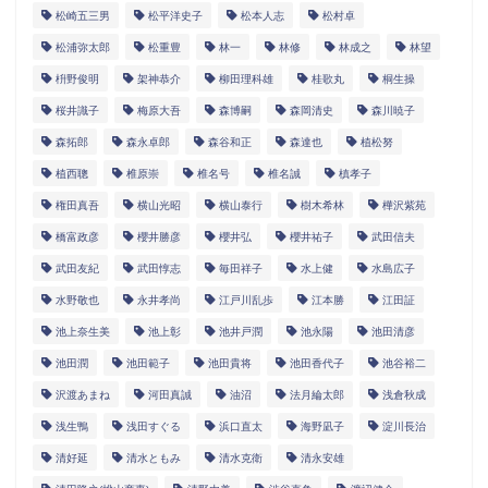
松崎五三男
松平洋史子
松本人志
松村卓
松浦弥太郎
松重豊
林一
林修
林成之
林望
枡野俊明
架神恭介
柳田理科雄
桂歌丸
桐生操
桜井識子
梅原大吾
森博嗣
森岡清史
森川暁子
森拓郎
森永卓郎
森谷和正
森達也
植松努
植西聰
椎原崇
椎名号
椎名誠
槙孝子
権田真吾
横山光昭
横山泰行
樹木希林
樺沢紫苑
橋富政彦
櫻井勝彦
櫻井弘
櫻井祐子
武田信夫
武田友紀
武田惇志
毎田祥子
水上健
水島広子
水野敬也
永井孝尚
江戸川乱歩
江本勝
江田証
池上奈生美
池上彰
池井戸潤
池永陽
池田清彦
池田潤
池田範子
池田貴将
池田香代子
池谷裕二
沢渡あまね
河田真誠
油沼
法月綸太郎
浅倉秋成
浅生鴨
浅田すぐる
浜口直太
海野凪子
淀川長治
清好延
清水ともみ
清水克衛
清永安雄