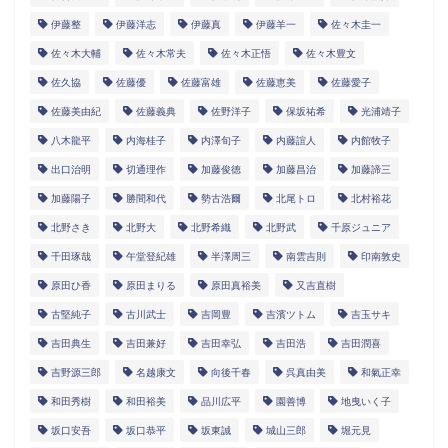
伊藤整
伊藤洋志
伊藤真
伊藤羊一
佐々木圭一
佐々木大輔
佐々木常夫
佐々木正悟
佐々木豊文
佐久協
佐藤優
佐藤富雄
佐藤恵美
佐藤愛子
佐藤美由紀
佐藤義典
佐野洋子
保坂祐希
光浦靖子
八木龍平
内海桂子
内澤旬子
内藤誼人
内館牧子
出口治明
切通理作
加藤俊徳
加藤昌治
加藤諦三
加藤陽子
勝間和代
勢古浩爾
北尾トロ
北村裕花
北野さき
北野大
北野希織
北野武
千原ジュニア
千田琢哉
午堂登紀雄
半澤周三
南雲吉則
印南敦史
原田ひ香
原田まりる
原田真裕美
又吉直樹
古堅純子
古川武士
吉岡豊
吉濱ツトム
吉玉サキ
吉田典生
吉田兼好
吉田幸弘
吉田浩
吉田潤喜
吉野源三郎
名越康文
向後千春
呉真由美
和氣正幸
和田秀樹
和田裕美
品川広平
園善博
地曳いく子
坂口安吾
坂口恭平
坂東誠
城山三郎
堀元見