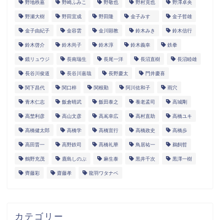
野地秩嘉
野崎ふみこ
野敬也
野村克也
野澤卓央
野瀬大樹
野田宜成
野田隆
金子みすゞ
金子哲雄
金子由紀子
金容雲
金川顕教
鈴木みき
鈴木信行
鈴木啓介
鈴木尚子
鈴木淳
鈴木義幸
鉄拳
鏡リュウジ
長南瑞生
長尾一洋
長沼直樹
長沼睦雄
長谷川俊道
長谷川嘉哉
長野慶太
門井慶喜
関下昌代
関口梓
関根勤
阿川佐和子
雨穴
青木仁志
飯倉晴武
飯田泰之
養老孟司
高城剛
高埜利彦
高山文彦
高嶌幸広
高村直助
高橋ユキ
高橋健太郎
高橋学
高橋宣行
高橋政史
高橋歩
高田晋一
高野鉄司
髙橋礼華
鳥居祐一
鵜飼哲
鶴野充茂
鹿島しのぶ
麻生泰
黒井千次
黒澤一樹
齊藤彩
齋藤孝
龍羽ワタナベ
カテゴリー