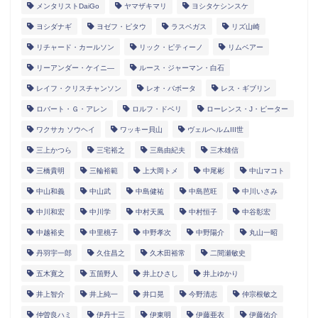
メンタリストDaiGo
ヤマザキマリ
ヨシタケシンスケ
ヨシダナギ
ヨゼフ・ピタウ
ラスベガス
リズ山崎
リチャード・カールソン
リック・ピティーノ
リムベアー
リーアンダー・ケイニ―
ルース・ジャーマン・白石
レイフ・クリスチャンソン
レオ・バボータ
レス・ギブリン
ロバート・Ｇ・アレン
ロルフ・ドベリ
ローレンス・J・ピーター
ワクサカ ソウヘイ
ワッキー貝山
ヴェルヘルムIII世
三上かつら
三宅裕之
三島由紀夫
三木雄信
三橋貴明
三輪裕範
上大岡トメ
中尾彬
中山マコト
中山和義
中山武
中島健祐
中島芭旺
中川いさみ
中川和宏
中川学
中村天風
中村恒子
中谷彰宏
中越裕史
中里桃子
中野孝次
中野陽介
丸山一昭
丹羽宇一郎
久住昌之
久木田裕常
二間瀬敏史
五木寛之
五箇野人
井上ひさし
井上ゆかり
井上智介
井上純一
井口晃
今野清志
仲宗根敏之
仲曽良ハミ
伊丹十三
伊東明
伊藤亜衣
伊藤佑介