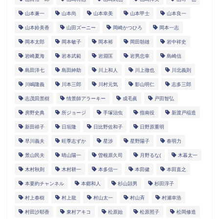
山本兼一
山本尚
山本幸美
山本甲士
山本良一
山本鈴美香
山田ズーニー
岡崎かつひろ
岡本一志
岡本太郎
岡本敏子
岡本裕
岡田朝雄
岩中祥史
岩崎夏海
岩本武範
岩淵匡
岩男忠幸
島崎信
島田洋七
島田紳助
川上和人
川上徹也
川北義則
川嶋隆義
川本三郎
川村元気
影山明仁
志多三郎
志茂田景樹
情景師アラーキー
成毛眞
戸田智弘
房野史典
所ジョージ
手塚治虫
指南役
新渡戸稲造
新田祥子
日垣隆
日比野佐和子
日野原重明
早川義夫
旺季志ずか
星渉
星野陽子
春明力
景山民夫
晴山陽一
曽根原久司
月野るな(
木暮太一
木村秋則
木村耕一
本多信一
本田健
本田直之
本要約チャンネル
本郷和人
杉山頴男
杉田淳子
村上春樹
村上龍
村山太一
村山斉
村瀬幸浩
村田沙耶香
東村アキコ
松原始
松原照子
松岡修造