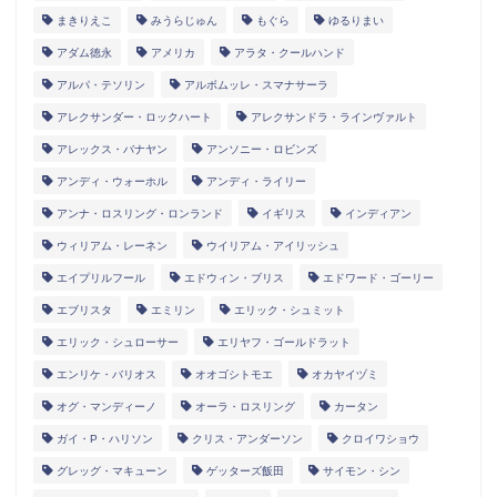
まきりえこ
みうらじゅん
もぐら
ゆるりまい
アダム徳永
アメリカ
アラタ・クールハンド
アルパ・テソリン
アルボムッレ・スマナサーラ
アレクサンダー・ロックハート
アレクサンドラ・ラインヴァルト
アレックス・バナヤン
アンソニー・ロビンズ
アンディ・ウォーホル
アンディ・ライリー
アンナ・ロスリング・ロンランド
イギリス
インディアン
ウィリアム・レーネン
ウイリアム・アイリッシュ
エイプリルフール
エドウィン・ブリス
エドワード・ゴーリー
エブリスタ
エミリン
エリック・シュミット
エリック・シュローサー
エリヤフ・ゴールドラット
エンリケ・バリオス
オオゴシトモエ
オカヤイヅミ
オグ・マンディーノ
オーラ・ロスリング
カータン
ガイ・P・ハリソン
クリス・アンダーソン
クロイワショウ
グレッグ・マキューン
ゲッターズ飯田
サイモン・シン