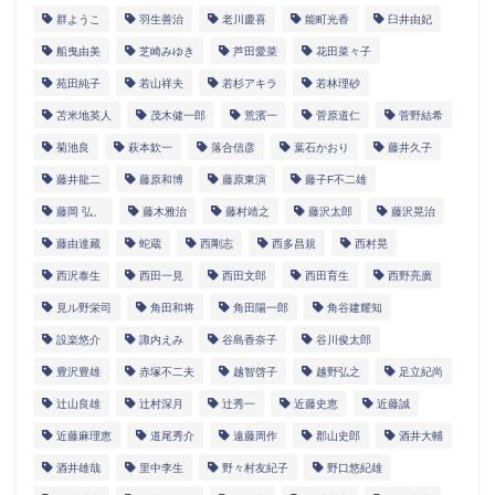
群ようこ
羽生善治
老川慶喜
能町光香
臼井由妃
船曳由美
芝崎みゆき
芦田愛菜
花田菜々子
苑田純子
若山祥夫
若杉アキラ
若林理砂
苫米地英人
茂木健一郎
荒濱一
菅原道仁
菅野結希
菊池良
萩本欽一
落合信彦
葉石かおり
藤井久子
藤井龍二
藤原和博
藤原東演
藤子F不二雄
藤岡 弘、
藤木雅治
藤村靖之
藤沢太郎
藤沢晃治
藤由達藏
蛇蔵
西剛志
西多昌規
西村晃
西沢泰生
西田一見
西田文郎
西田育生
西野亮廣
見ル野栄司
角田和将
角田陽一郎
角谷建耀知
設楽悠介
諏内えみ
谷島香奈子
谷川俊太郎
豊沢豊雄
赤塚不二夫
越智啓子
越野弘之
足立紀尚
辻山良雄
辻村深月
辻秀一
近藤史恵
近藤誠
近藤麻理恵
道尾秀介
遠藤周作
郡山史郎
酒井大輔
酒井雄哉
里中李生
野々村友紀子
野口悠紀雄