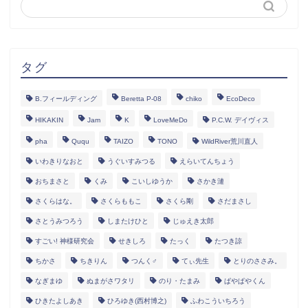
タグ
B.フィールディング
Beretta P-08
chiko
EcoDeco
HIKAKIN
Jam
K
LoveMeDo
P.C.W. デイヴィス
pha
Ququ
TAIZO
TONO
WildRiver荒川直人
いわきりなおと
うぐいすみつる
えらいてんちょう
おちまさと
くみ
こいしゆうか
さかき漣
さくらはな。
さくらももこ
さくら剛
さだまさし
さとうみつろう
しまたけひと
じゅえき太郎
すごい! 神様研究会
せきしろ
たっく
たつき諒
ちかさ
ちきりん
つんく♂
てぃ先生
とりのささみ。
なぎまゆ
ぬまがさワタリ
のり・たまみ
ぱやぱやくん
ひきたよしあき
ひろゆき(西村博之)
ふわこういちろう