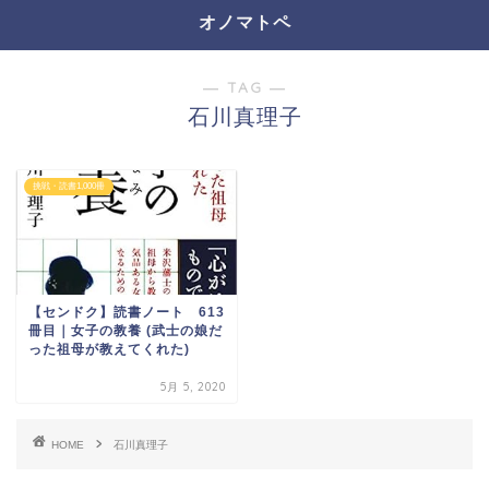
オノマトペ
― TAG ―
石川真理子
挑戦・読書1,000冊
【センドク】読書ノート 613
冊目｜女子の教養 (武士の娘だ
った祖母が教えてくれた)
5月 5, 2020
HOME
石川真理子