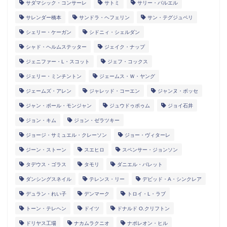
サダマシック・コンサーレ
サトミ
サリー・バルエル
サレンダー橋本
サンドラ・ヘフェリン
サン・テグジュペリ
シェリー・ケーガン
シドニィ・シェルダン
シャド・ヘルムステッター
ジェイク・ナップ
ジェニファー・L・スコット
ジェフ・コックス
ジェリー・ミンチントン
ジェームス・Ｗ・ヤング
ジェームズ・アレン
ジャレッド・コーエン
ジャンヌ・ボッセ
ジャン・ポール・モンジャン
ジュウドゥポゥム
ジョイ石井
ジョン・キム
ジョン・ゼラツキー
ジョージ・サミュエル・クレーソン
ジョー・ヴィターレ
ジーン・ストーン
スエヒロ
スペンサー・ジョンソン
タデウス・ゴラス
タモリ
ダニエル・バレット
ダンシングスネイル
テレンス・リー
デビッド・A・シンクレア
デュラン・れい子
デンマーク
トロイ・L・ラブ
トーン・テレヘン
ドイツ
ドナルド O.クリフトン
ドリヤス工場
ナカムラクニオ
ナポレオン・ヒル