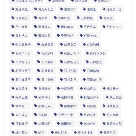
清田隆之(桃山商事)
清野由美
渋谷直角
渡辺健介
渡邊康弘
滝乃みわこ
潮凪洋介
瀧靖之
瀬尾まいこ
火坂雅志
為末大
犬塚壮志
玉置妙憂
生月誠
田中泰延
田原真人
田口信教
田坂広志
田村セツコ
田村浩二
田村由美
甲野善紀
町田そのこ
町田真知子
白取春彦
白澤卓二
百田尚樹
相原コージ
相沢沙呼
眞鍋かをり
真田つづる
矢作ちはる
矢作直樹
石井あらた
石井貴士
石原加受子
石原新菜
石川光陽
石川拓治
石川真理子
石川英輔
石村友見
石田ゆり子
石田章洋
石谷慎悟
神尾哲男
神山典士
神田桂一
福島正伸
福本伸行
福田和也
秋尾沙戸子
秋山桃里
秋本俊二
稲垣えみ子
稲垣栄洋
稲空穂
稲葉豊茂
立川談志
立花隆
立野井一恵
竹内文香
竹内絢香
笹氣健治
箱田忠昭
篠田桃紅
米山公啓
粂原圭太郎
細川貂々
絶牙
綾辻行人
美内すずえ
美輪明宏