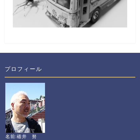
プロフィール
名前:碓井 努