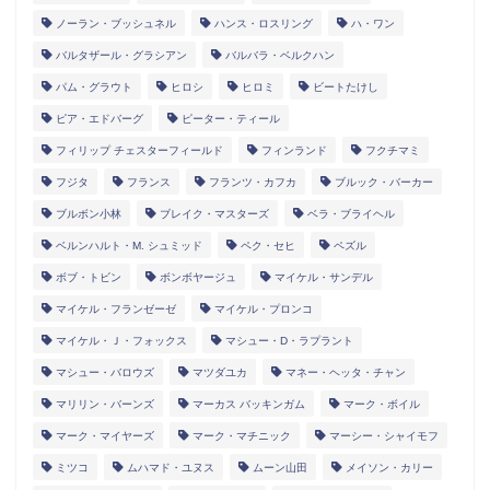
ノーラン・ブッシュネル
ハンス・ロスリング
ハ・ワン
バルタザール・グラシアン
バルバラ・ベルクハン
パム・グラウト
ヒロシ
ヒロミ
ビートたけし
ピア・エドバーグ
ピーター・ティール
フィリップ チェスターフィールド
フィンランド
フクチマミ
フジタ
フランス
フランツ・カフカ
ブルック・バーカー
ブルボン小林
ブレイク・マスターズ
ベラ・ブライヘル
ベルンハルト・M. シュミッド
ペク・セヒ
ペズル
ボブ・トビン
ボンボヤージュ
マイケル・サンデル
マイケル・フランゼーゼ
マイケル・プロンコ
マイケル・Ｊ・フォックス
マシュー・D・ラプラント
マシュー・バロウズ
マツダユカ
マネー・ヘッタ・チャン
マリリン・バーンズ
マーカス バッキンガム
マーク・ボイル
マーク・マイヤーズ
マーク・マチニック
マーシー・シャイモフ
ミツコ
ムハマド・ユヌス
ムーン山田
メイソン・カリー