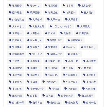
堀田秀吾
堤ゆかり
塚原昭彦
塚本亮
塩川治子
塵芥居士
境野勝悟
増田悦佐
増田明利
夏川賀央
外山滋比古
大嶋信頼
大平一枝
大平信孝
大木ゆきの
大村大次郎
大江しんいちろう
大野正人
天野恵一
太田哲雄
奥成達
奥村康
奥田弘美
奥野宣之
宇佐見りん
宇都出雅巳
宇都宮直子
安田佳生
安藤俊介
安部徹也
室井佑月
室木おすし
宮本真由美
宮田ナノ
宿野かほる
寺崎喜三
寺沢武一
小俣和美
小垣佑一郎
小宮一慶
小山慶太
小山薫堂
小山龍介
小川仁志
小川糸
小林哲朗
小林弘幸
小林昌平
小林正観
小林眞理子
小林聡美
小栗成男
小椋佳
小池龍之介
小泉今日子
小泉吉宏
小澤竹俊
小野寺S一貴
小飼弾
小鷹信光
尾原和啓
尾関宗園
山下哲
山下清
山中恵美子
山口恵梨子
山口裕一郎
山崎将志
山崎武也
山崎洋実
山嵜一也