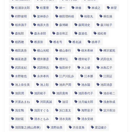
松浦弥太郎
松重豊
林一
林修
林成之
林望
枡野俊明
架神恭介
柳田理科雄
桂歌丸
桐生操
桜井識子
梅原大吾
森博嗣
森岡清史
森川暁子
森拓郎
森永卓郎
森谷和正
森達也
植松努
植西聰
椎原崇
椎名号
椎名誠
槙孝子
権田真吾
横山光昭
横山泰行
樹木希林
樺沢紫苑
橋富政彦
櫻井勝彦
櫻井弘
櫻井祐子
武田信夫
武田友紀
武田惇志
毎田祥子
水上健
水島広子
水野敬也
永井孝尚
江戸川乱歩
江本勝
江田証
池上奈生美
池上彰
池井戸潤
池永陽
池田清彦
池田潤
池田範子
池田貴将
池田香代子
池谷裕二
沢渡あまね
河田真誠
油沼
法月綸太郎
浅倉秋成
浅生鴨
浅田すぐる
浜口直太
海野凪子
淀川長治
清好延
清水ともみ
清水克衛
清永安雄
清田隆之(桃山商事)
清野由美
渋谷直角
渡辺健介