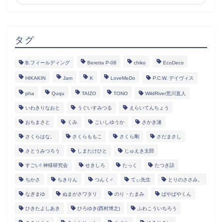
タグ
B.フィールディング
Beretta P-08
chiko
EcoDeco
HIKAKIN
Jam
K
LoveMeDo
P.C.W. デイヴィス
pha
Ququ
TAIZO
TONO
WildRiver荒川直人
いわきりなおと
うぐいすみつる
えらいてんちょう
おちまさと
くみ
こいしゆうか
さかき漣
さくらはな。
さくらももこ
さくら剛
さだまさし
さとうみつろう
しまたけひと
じゅえき太郎
すごい! 神様研究会
せきしろ
たっく
たつき諒
ちかさ
ちきりん
つんく♂
てぃ先生
とりのささみ。
なぎまゆ
ぬまがさワタリ
のり・たまみ
ぱやぱやくん
ひきたよしあき
ひろゆき(西村博之)
ふわこういちろう