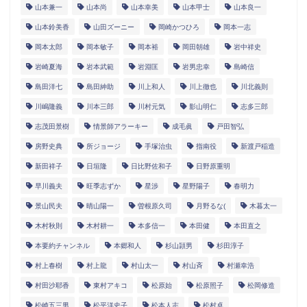
山本兼一
山本尚
山本幸美
山本甲士
山本良一
山本鈴美香
山田ズーニー
岡崎かつひろ
岡本一志
岡本太郎
岡本敏子
岡本裕
岡田朝雄
岩中祥史
岩崎夏海
岩本武範
岩淵匡
岩男忠幸
島崎信
島田洋七
島田紳助
川上和人
川上徹也
川北義則
川嶋隆義
川本三郎
川村元気
影山明仁
志多三郎
志茂田景樹
情景師アラーキー
成毛眞
戸田智弘
房野史典
所ジョージ
手塚治虫
指南役
新渡戸稲造
新田祥子
日垣隆
日比野佐和子
日野原重明
早川義夫
旺季志ずか
星渉
星野陽子
春明力
景山民夫
晴山陽一
曽根原久司
月野るな(
木暮太一
木村秋則
木村耕一
本多信一
本田健
本田直之
本要約チャンネル
本郷和人
杉山頴男
杉田淳子
村上春樹
村上龍
村山太一
村山斉
村瀬幸浩
村田沙耶香
東村アキコ
松原始
松原照子
松岡修造
松崎五三男
松平洋史子
松本人志
松村卓