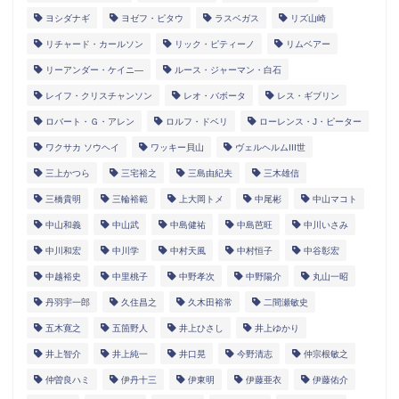
ヨシダナギ
ヨゼフ・ピタウ
ラスベガス
リズ山崎
リチャード・カールソン
リック・ピティーノ
リムベアー
リーアンダー・ケイニ―
ルース・ジャーマン・白石
レイフ・クリスチャンソン
レオ・バボータ
レス・ギブリン
ロバート・Ｇ・アレン
ロルフ・ドベリ
ローレンス・J・ピーター
ワクサカ ソウヘイ
ワッキー貝山
ヴェルヘルムIII世
三上かつら
三宅裕之
三島由紀夫
三木雄信
三橋貴明
三輪裕範
上大岡トメ
中尾彬
中山マコト
中山和義
中山武
中島健祐
中島芭旺
中川いさみ
中川和宏
中川学
中村天風
中村恒子
中谷彰宏
中越裕史
中里桃子
中野孝次
中野陽介
丸山一昭
丹羽宇一郎
久住昌之
久木田裕常
二間瀬敏史
五木寛之
五箇野人
井上ひさし
井上ゆかり
井上智介
井上純一
井口晃
今野清志
仲宗根敏之
仲曽良ハミ
伊丹十三
伊東明
伊藤亜衣
伊藤佑介