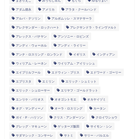
まきりえこ
みうらじゅん
もぐら
ゆるりまい
アダム徳永
アメリカ
アラタ・クールハンド
アルパ・テソリン
アルボムッレ・スマナサーラ
アレクサンダー・ロックハート
アレクサンドラ・ラインヴァルト
アレックス・バナヤン
アンソニー・ロビンズ
アンディ・ウォーホル
アンディ・ライリー
アンナ・ロスリング・ロンランド
イギリス
インディアン
ウィリアム・レーネン
ウイリアム・アイリッシュ
エイプリルフール
エドウィン・ブリス
エドワード・ゴーリー
エブリスタ
エミリン
エリック・シュミット
エリック・シュローサー
エリヤフ・ゴールドラット
エンリケ・バリオス
オオゴシトモエ
オカヤイヅミ
オグ・マンディーノ
オーラ・ロスリング
カータン
ガイ・P・ハリソン
クリス・アンダーソン
クロイワショウ
グレッグ・マキューン
ゲッターズ飯田
サイモン・シン
サダマシック・コンサーレ
サトミ
サリー・バルエル