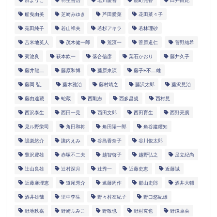
群ようこ
羽生善治
老川慶喜
能町光香
臼井由妃
船曳由美
芝崎みゆき
芦田愛菜
花田菜々子
苑田純子
若山祥夫
若杉アキラ
若林理砂
苫米地英人
茂木健一郎
荒濱一
菅原道仁
菅野結希
菊池良
萩本欽一
落合信彦
葉石かおり
藤井久子
藤井龍二
藤原和博
藤原東演
藤子F不二雄
藤岡 弘、
藤木雅治
藤村靖之
藤沢太郎
藤沢晃治
藤由達藏
蛇蔵
西剛志
西多昌規
西村晃
西沢泰生
西田一見
西田文郎
西田育生
西野亮廣
見ル野栄司
角田和将
角田陽一郎
角谷建耀知
設楽悠介
諏内えみ
谷島香奈子
谷川俊太郎
豊沢豊雄
赤塚不二夫
越智啓子
越野弘之
足立紀尚
辻山良雄
辻村深月
辻秀一
近藤史恵
近藤誠
近藤麻理恵
道尾秀介
遠藤周作
郡山史郎
酒井大輔
酒井雄哉
里中李生
野々村友紀子
野口悠紀雄
野地秩嘉
野崎ふみこ
野敬也
野村克也
野澤卓央