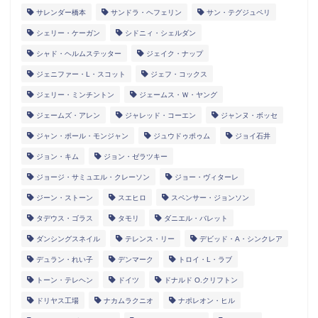
サレンダー橋本
サンドラ・ヘフェリン
サン・テグジュペリ
シェリー・ケーガン
シドニィ・シェルダン
シャド・ヘルムステッター
ジェイク・ナップ
ジェニファー・L・スコット
ジェフ・コックス
ジェリー・ミンチントン
ジェームス・Ｗ・ヤング
ジェームズ・アレン
ジャレッド・コーエン
ジャンヌ・ボッセ
ジャン・ポール・モンジャン
ジュウドゥポゥム
ジョイ石井
ジョン・キム
ジョン・ゼラツキー
ジョージ・サミュエル・クレーソン
ジョー・ヴィターレ
ジーン・ストーン
スエヒロ
スペンサー・ジョンソン
タデウス・ゴラス
タモリ
ダニエル・バレット
ダンシングスネイル
テレンス・リー
デビッド・A・シンクレア
デュラン・れい子
デンマーク
トロイ・L・ラブ
トーン・テレヘン
ドイツ
ドナルド O.クリフトン
ドリヤス工場
ナカムラクニオ
ナポレオン・ヒル