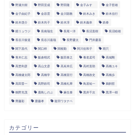
野瀬大樹
野田宜成
野田隆
金子みすゞ
金子哲雄
金子由紀子
金容雲
金川顕教
鈴木みき
鈴木信行
鈴木啓介
鈴木尚子
鈴木淳
鈴木義幸
鉄拳
鏡リュウジ
長南瑞生
長尾一洋
長沼直樹
長沼睦雄
長谷川俊道
長谷川嘉哉
長野慶太
門井慶喜
関下昌代
関口梓
関根勤
阿川佐和子
雨穴
青木仁志
飯倉晴武
飯田泰之
養老孟司
高城剛
高埜利彦
高山文彦
高嶌幸広
高村直助
高橋ユキ
高橋健太郎
高橋学
高橋宣行
高橋政史
高橋歩
高田晋一
高野鉄司
髙橋礼華
鳥居祐一
鵜飼哲
鶴野充茂
鹿島しのぶ
麻生泰
黒井千次
黒澤一樹
齊藤彩
齋藤孝
龍羽ワタナベ
カテゴリー