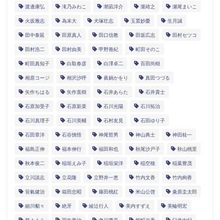
渡邊康弘
滝乃みわこ
潮凪洋介
瀧靖之
瀬尾まいこ
火坂雅志
為末大
犬塚壮志
玉置妙憂
生月誠
田中泰延
田原真人
田口信教
田坂広志
田村セツコ
田村浩二
田村由美
甲野善紀
町田そのこ
町田真知子
白取春彦
白澤卓二
百田尚樹
相原コージ
相沢沙呼
眞鍋かをり
真田つづる
矢作ちはる
矢作直樹
石井あらた
石井貴士
石原加受子
石原新菜
石川光陽
石川拓治
石川真理子
石川英輔
石村友見
石田ゆり子
石田章洋
石谷慎悟
神尾哲男
神山典士
神田桂一
福島正伸
福本伸行
福田和也
秋尾沙戸子
秋山桃里
秋本俊二
稲垣えみ子
稲垣栄洋
稲空穂
稲葉豊茂
立川談志
立花隆
立野井一恵
竹内文香
竹内絢香
笹氣健治
箱田忠昭
篠田桃紅
米山公啓
粂原圭太郎
細川貂々
絶牙
綾辻行人
美内すずえ
美輪明宏