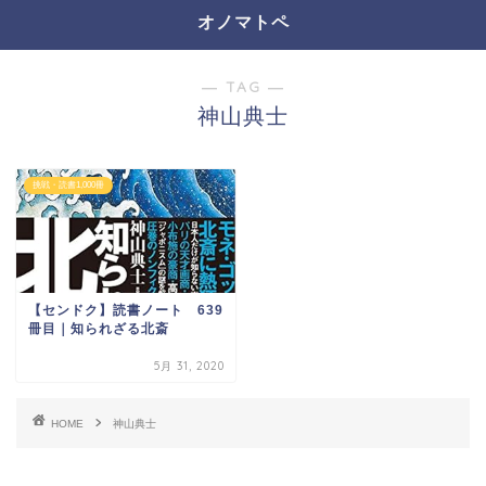
オノマトペ
― TAG ―
神山典士
挑戦・読書1,000冊
【センドク】読書ノート 639
冊目｜知られざる北斎
5月 31, 2020
HOME
神山典士