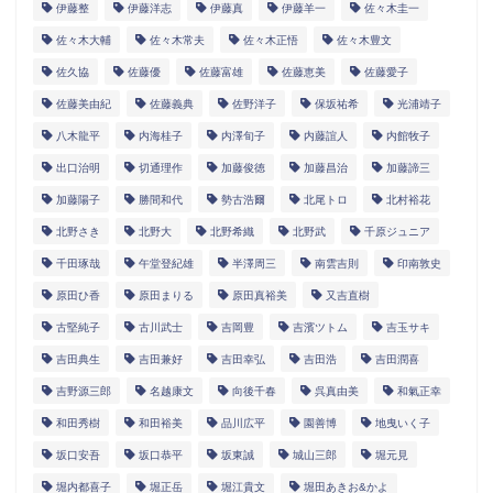
伊藤整
伊藤洋志
伊藤真
伊藤羊一
佐々木圭一
佐々木大輔
佐々木常夫
佐々木正悟
佐々木豊文
佐久協
佐藤優
佐藤富雄
佐藤恵美
佐藤愛子
佐藤美由紀
佐藤義典
佐野洋子
保坂祐希
光浦靖子
八木龍平
内海桂子
内澤旬子
内藤誼人
内館牧子
出口治明
切通理作
加藤俊徳
加藤昌治
加藤諦三
加藤陽子
勝間和代
勢古浩爾
北尾トロ
北村裕花
北野さき
北野大
北野希織
北野武
千原ジュニア
千田琢哉
午堂登紀雄
半澤周三
南雲吉則
印南敦史
原田ひ香
原田まりる
原田真裕美
又吉直樹
古堅純子
古川武士
吉岡豊
吉濱ツトム
吉玉サキ
吉田典生
吉田兼好
吉田幸弘
吉田浩
吉田潤喜
吉野源三郎
名越康文
向後千春
呉真由美
和氣正幸
和田秀樹
和田裕美
品川広平
園善博
地曳いく子
坂口安吾
坂口恭平
坂東誠
城山三郎
堀元見
堀内都喜子
堀正岳
堀江貴文
堀田あきお&かよ