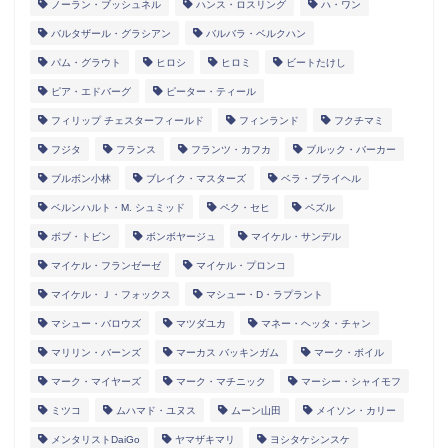
ノーラン・ブッシュネル
ハンス・ロスリング
ハ・ワン
バルタザール・グラシアン
バルバラ・ベルクハン
パム・グラウト
ヒロシ
ヒロミ
ビートたけし
ピア・エドバーグ
ピーター・ティール
フィリップ チェスターフィールド
フィンランド
フクチマミ
フジタ
フランス
フランツ・カフカ
ブルック・バーカー
ブルボン小林
ブレイク・マスターズ
ベラ・ブライヘル
ベルンハルト・M. シュミッド
ペク・セヒ
ペズル
ボブ・トビン
ボンボヤージュ
マイケル・サンデル
マイケル・フランゼーゼ
マイケル・プロンコ
マイケル・Ｊ・フォックス
マシュー・D・ラプラント
マシュー・バロウズ
マツダユカ
マネー・ヘッタ・チャン
マリリン・バーンズ
マーカス バッキンガム
マーク・ボイル
マーク・マイヤーズ
マーク・マチニック
マーシー・シャイモフ
ミツコ
ムハマド・ユヌス
ムーン山田
メイソン・カリー
メンタリストDaiGo
ヤマザキマリ
ヨシタケシンスケ