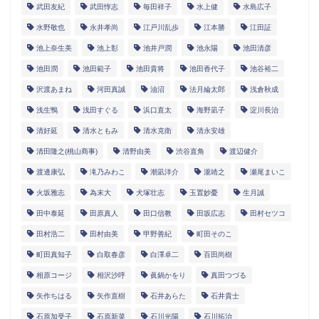
武田友紀
武田惇志
毎田祥子
水上健
水島広子
水野敬也
永井孝尚
江戸川乱歩
江本勝
江田証
池上奈生美
池上彰
池井戸潤
池永陽
池田清彦
池田潤
池田範子
池田貴将
池田香代子
池谷裕二
沢渡あまね
河田真誠
油沼
法月綸太郎
浅倉秋成
浅生鴨
浅田すぐる
浜口直太
海野凪子
淀川長治
清好延
清水ともみ
清水克衛
清永安雄
清田隆之(桃山商事)
清野由美
渋谷直角
渡辺健介
渡邊康弘
滝乃みわこ
潮凪洋介
瀧靖之
瀬尾まいこ
火坂雅志
為末大
犬塚壮志
玉置妙憂
生月誠
田中泰延
田原真人
田口信教
田坂広志
田村セツコ
田村浩二
田村由美
甲野善紀
町田そのこ
町田真知子
白取春彦
白澤卓二
百田尚樹
相原コージ
相沢沙呼
眞鍋かをり
真田つづる
矢作ちはる
矢作直樹
石井あらた
石井貴士
石原加受子
石原新菜
石川光陽
石川拓治