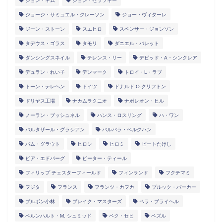
ジョン・キム
ジョン・ゼラツキー
ジョージ・サミュエル・クレーソン
ジョー・ヴィターレ
ジーン・ストーン
スエヒロ
スペンサー・ジョンソン
タデウス・ゴラス
タモリ
ダニエル・バレット
ダンシングスネイル
テレンス・リー
デビッド・A・シンクレア
デュラン・れい子
デンマーク
トロイ・L・ラブ
トーン・テレヘン
ドイツ
ドナルド O.クリフトン
ドリヤス工場
ナカムラクニオ
ナポレオン・ヒル
ノーラン・ブッシュネル
ハンス・ロスリング
ハ・ワン
バルタザール・グラシアン
バルバラ・ベルクハン
パム・グラウト
ヒロシ
ヒロミ
ビートたけし
ピア・エドバーグ
ピーター・ティール
フィリップ チェスターフィールド
フィンランド
フクチマミ
フジタ
フランス
フランツ・カフカ
ブルック・バーカー
ブルボン小林
ブレイク・マスターズ
ベラ・ブライヘル
ベルンハルト・M. シュミッド
ペク・セヒ
ペズル