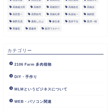
高橋健太郎
高橋学
高橋宣行
高橋政史
高橋歩
高田晋一
高野鉄司
髙橋礼華
鳥居祐一
鵜飼哲
鶴野充茂
鹿島しのぶ
麻生泰
黒井千次
黒澤一樹
齊藤彩
齋藤孝
龍羽ワタナベ
カテゴリー
2106 Farm 多肉植物
DIY・手作り
MLMというビジネスについて
WEB・パソコン関連