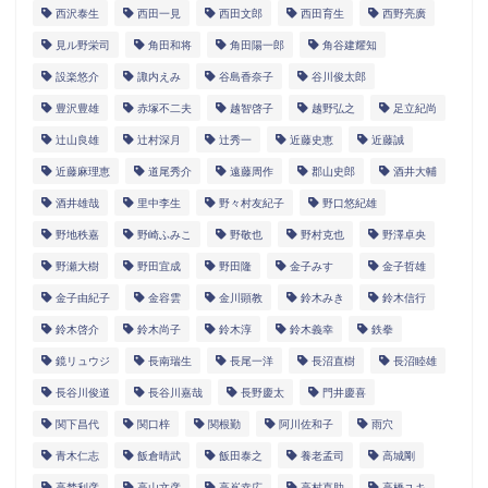
西沢泰生
西田一見
西田文郎
西田育生
西野亮廣
見ル野栄司
角田和将
角田陽一郎
角谷建耀知
設楽悠介
諏内えみ
谷島香奈子
谷川俊太郎
豊沢豊雄
赤塚不二夫
越智啓子
越野弘之
足立紀尚
辻山良雄
辻村深月
辻秀一
近藤史恵
近藤誠
近藤麻理恵
道尾秀介
遠藤周作
郡山史郎
酒井大輔
酒井雄哉
里中李生
野々村友紀子
野口悠紀雄
野地秩嘉
野崎ふみこ
野敬也
野村克也
野澤卓央
野瀬大樹
野田宜成
野田隆
金子みすゞ
金子哲雄
金子由紀子
金容雲
金川顕教
鈴木みき
鈴木信行
鈴木啓介
鈴木尚子
鈴木淳
鈴木義幸
鉄拳
鏡リュウジ
長南瑞生
長尾一洋
長沼直樹
長沼睦雄
長谷川俊道
長谷川嘉哉
長野慶太
門井慶喜
関下昌代
関口梓
関根勤
阿川佐和子
雨穴
青木仁志
飯倉晴武
飯田泰之
養老孟司
高城剛
高埜利彦
高山文彦
高嶌幸広
高村直助
高橋ユキ