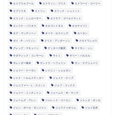
エイプリルフール
エドウィン・ブリス
エドワード・ゴーリー
エブリスタ
エミリン
エリック・シュミット
エリック・シュローサー
エリヤフ・ゴールドラット
エンリケ・バリオス
オオゴシトモエ
オカヤイヅミ
オグ・マンディーノ
オーラ・ロスリング
カータン
ガイ・P・ハリソン
クリス・アンダーソン
クロイワショウ
グレッグ・マキューン
ゲッターズ飯田
サイモン・シン
サダマシック・コンサーレ
サトミ
サリー・バルエル
サレンダー橋本
サンドラ・ヘフェリン
サン・テグジュペリ
シェリー・ケーガン
シドニィ・シェルダン
シャド・ヘルムステッター
ジェイク・ナップ
ジェニファー・L・スコット
ジェフ・コックス
ジェリー・ミンチントン
ジェームス・Ｗ・ヤング
ジェームズ・アレン
ジャレッド・コーエン
ジャンヌ・ボッセ
ジャン・ポール・モンジャン
ジュウドゥポゥム
ジョイ石井