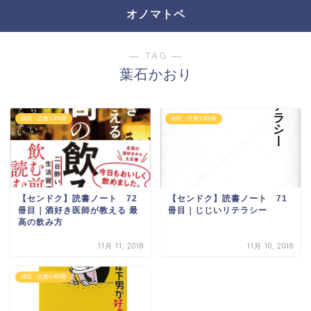
オノマトペ
― TAG ―
葉石かおり
挑戦・読書1,000冊
挑戦・読書1,000冊
【センドク】読書ノート 72
【センドク】読書ノート 71
冊目｜酒好き医師が教える 最
冊目｜じじいリテラシー
高の飲み方
11月 11, 2018
11月 10, 2018
挑戦・読書1,000冊