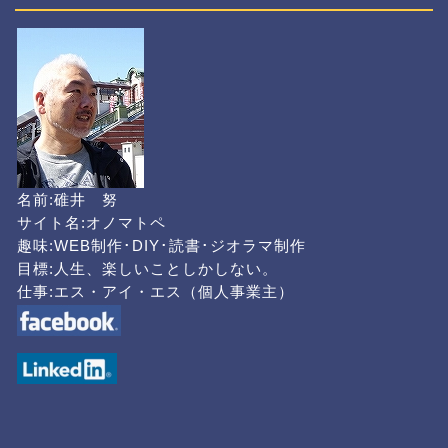
名前:碓井 努
サイト名:オノマトペ
趣味:WEB制作･DIY･読書･ジオラマ制作
目標:人生、楽しいことしかしない。
仕事:エス・アイ・エス（個人事業主）