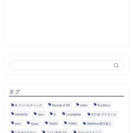
タグ
B.フィールディング
Beretta P-08
chiko
EcoDeco
HIKAKIN
Jam
K
LoveMeDo
P.C.W. デイヴィス
pha
Ququ
TAIZO
TONO
WildRiver荒川直人
いわきりなおと
うぐいすみつる
えらいてんちょう