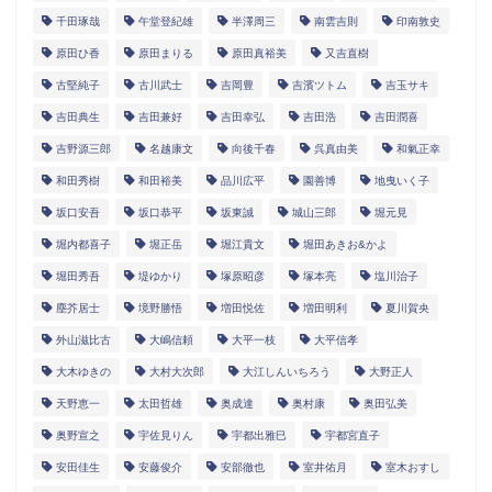
千田琢哉
午堂登紀雄
半澤周三
南雲吉則
印南敦史
原田ひ香
原田まりる
原田真裕美
又吉直樹
古堅純子
古川武士
吉岡豊
吉濱ツトム
吉玉サキ
吉田典生
吉田兼好
吉田幸弘
吉田浩
吉田潤喜
吉野源三郎
名越康文
向後千春
呉真由美
和氣正幸
和田秀樹
和田裕美
品川広平
園善博
地曳いく子
坂口安吾
坂口恭平
坂東誠
城山三郎
堀元見
堀内都喜子
堀正岳
堀江貴文
堀田あきお&かよ
堀田秀吾
堤ゆかり
塚原昭彦
塚本亮
塩川治子
塵芥居士
境野勝悟
増田悦佐
増田明利
夏川賀央
外山滋比古
大嶋信頼
大平一枝
大平信孝
大木ゆきの
大村大次郎
大江しんいちろう
大野正人
天野恵一
太田哲雄
奥成達
奥村康
奥田弘美
奥野宣之
宇佐見りん
宇都出雅巳
宇都宮直子
安田佳生
安藤俊介
安部徹也
室井佑月
室木おすし