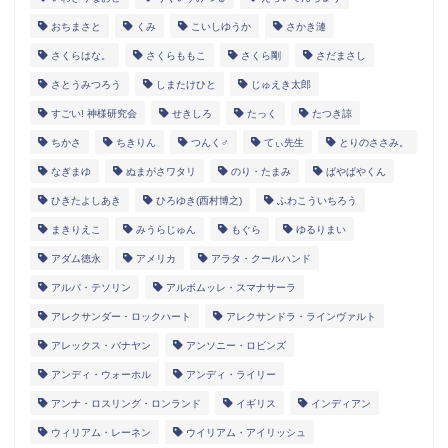
おちまさと
くみ
こいしゆうか
さかき漣
さくらはな。
さくらももこ
さくら剛
さだまさし
さとうみつろう
しまたけひと
じゅえき太郎
すごい! 神様研究会
せきしろ
たっく
たつき諒
ちかさ
ちきりん
つんく♂
てぃ先生
とりのささみ。
なぎまゆ
ぬまがさワタリ
のり・たまみ
ぱやぱやくん
ひきたよしあき
ひろゆき(西村博之)
ふわこういちろう
まきりえこ
みうらじゅん
もぐら
ゆるりまい
アダム徳永
アメリカ
アラタ・クールハンド
アルパ・テソリン
アルボムッレ・スマナサーラ
アレクサンダー・ロックハート
アレクサンドラ・ラインヴァルト
アレックス・バナヤン
アンソニー・ロビンズ
アンディ・ウォーホル
アンディ・ライリー
アンナ・ロスリング・ロンランド
イギリス
インディアン
ウィリアム・レーネン
ウイリアム・アイリッシュ