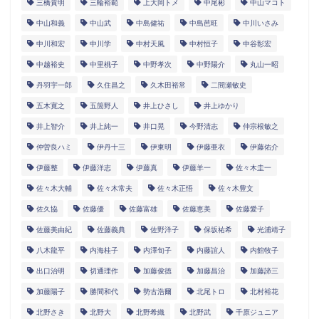
三橋貴明
三輪裕範
上大岡トメ
中尾彬
中山マコト
中山和義
中山武
中島健祐
中島芭旺
中川いさみ
中川和宏
中川学
中村天風
中村恒子
中谷彰宏
中越裕史
中里桃子
中野孝次
中野陽介
丸山一昭
丹羽宇一郎
久住昌之
久木田裕常
二間瀬敏史
五木寛之
五箇野人
井上ひさし
井上ゆかり
井上智介
井上純一
井口晃
今野清志
仲宗根敏之
仲曽良ハミ
伊丹十三
伊東明
伊藤亜衣
伊藤佑介
伊藤整
伊藤洋志
伊藤真
伊藤羊一
佐々木圭一
佐々木大輔
佐々木常夫
佐々木正悟
佐々木豊文
佐久協
佐藤優
佐藤富雄
佐藤恵美
佐藤愛子
佐藤美由紀
佐藤義典
佐野洋子
保坂祐希
光浦靖子
八木龍平
内海桂子
内澤旬子
内藤誼人
内館牧子
出口治明
切通理作
加藤俊徳
加藤昌治
加藤諦三
加藤陽子
勝間和代
勢古浩爾
北尾トロ
北村裕花
北野さき
北野大
北野希織
北野武
千原ジュニア