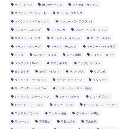
ボブ・トビン
ボンボヤージュ
マイケル・サンデル
マイケル・フランゼーゼ
マイケル・プロンコ
マイケル・Ｊ・フォックス
マシュー・D・ラプラント
マシュー・バロウズ
マツダユカ
マネー・ヘッタ・チャン
マリリン・バーンズ
マーカス バッキンガム
マーク・ボイル
マーク・マイヤーズ
マーク・マチニック
マーシー・シャイモフ
ミツコ
ムハマド・ユヌス
ムーン山田
メイソン・カリー
メンタリストDaiGo
ヤマザキマリ
ヨシタケシンスケ
ヨシダナギ
ヨゼフ・ピタウ
ラスベガス
リズ山崎
リチャード・カールソン
リック・ピティーノ
リムベアー
リーアンダー・ケイニ―
ルース・ジャーマン・白石
レイフ・クリスチャンソン
レオ・バボータ
レス・ギブリン
ロバート・Ｇ・アレン
ロルフ・ドベリ
ローレンス・J・ピーター
ワクサカ ソウヘイ
ワッキー貝山
ヴェルヘルムIII世
三上かつら
三宅裕之
三島由紀夫
三木雄信