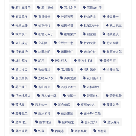
石川真理子
石川英輔
石村友見
石田ゆり子
石田章洋
石谷慎悟
神尾哲男
神山典士
神田桂一
福島正伸
福本伸行
福田和也
秋尾沙戸子
秋山桃里
秋本俊二
稲垣えみ子
稲垣栄洋
稲空穂
稲葉豊茂
立川談志
立花隆
立野井一恵
竹内文香
竹内絢香
笹氣健治
箱田忠昭
篠田桃紅
米山公啓
粂原圭太郎
細川貂々
絶牙
綾辻行人
美内すずえ
美輪明宏
群ようこ
羽生善治
老川慶喜
能町光香
臼井由妃
船曳由美
芝崎みゆき
芦田愛菜
花田菜々子
苑田純子
若山祥夫
若杉アキラ
若林理砂
苫米地英人
茂木健一郎
荒濱一
菅原道仁
菅野結希
菊池良
萩本欽一
落合信彦
葉石かおり
藤井久子
藤井龍二
藤原和博
藤原東演
藤子F不二雄
藤岡 弘、
藤木雅治
藤村靖之
藤沢太郎
藤沢晃治
藤由達藏
蛇蔵
西剛志
西多昌規
西村晃