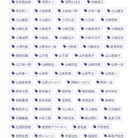
宮本真由美
宮田ナノ
宿野かほる
寺崎喜三
寺沢武一
小俣和美
小垣佑一郎
小宮一慶
小山慶太
小山薫堂
小山龍介
小川仁志
小川糸
小林哲朗
小林弘幸
小林昌平
小林正観
小林眞理子
小林聡美
小栗成男
小椋佳
小池龍之介
小泉今日子
小泉吉宏
小澤竹俊
小野寺S一貴
小飼弾
小鷹信光
尾原和啓
尾関宗園
山下哲
山下清
山中恵美子
山口恵梨子
山口裕一郎
山崎将志
山崎武也
山崎洋実
山嵜一也
山本兼一
山本尚
山本幸美
山本甲士
山本良一
山本鈴美香
山田ズーニー
岡崎かつひろ
岡本一志
岡本太郎
岡本敏子
岡本裕
岡田朝雄
岩中祥史
岩崎夏海
岩本武範
岩淵匡
岩男忠幸
島崎信
島田洋七
島田紳助
川上和人
川上徹也
川北義則
川嶋隆義
川本三郎
川村元気
影山明仁
志多三郎
志茂田景樹
情景師アラーキー
成毛眞
戸田智弘
房野史典
所ジョージ
手塚治虫
指南役
新渡戸稲造