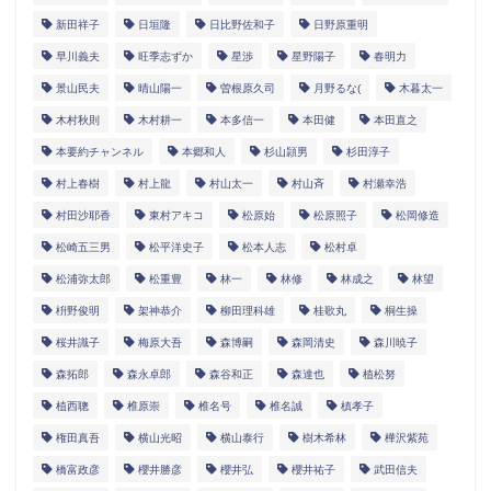
新田祥子
日垣隆
日比野佐和子
日野原重明
早川義夫
旺季志ずか
星渉
星野陽子
春明力
景山民夫
晴山陽一
曽根原久司
月野るな(
木暮太一
木村秋則
木村耕一
本多信一
本田健
本田直之
本要約チャンネル
本郷和人
杉山頴男
杉田淳子
村上春樹
村上龍
村山太一
村山斉
村瀬幸浩
村田沙耶香
東村アキコ
松原始
松原照子
松岡修造
松崎五三男
松平洋史子
松本人志
松村卓
松浦弥太郎
松重豊
林一
林修
林成之
林望
枡野俊明
架神恭介
柳田理科雄
桂歌丸
桐生操
桜井識子
梅原大吾
森博嗣
森岡清史
森川暁子
森拓郎
森永卓郎
森谷和正
森達也
植松努
植西聰
椎原崇
椎名号
椎名誠
槙孝子
権田真吾
横山光昭
横山泰行
樹木希林
樺沢紫苑
橋富政彦
櫻井勝彦
櫻井弘
櫻井祐子
武田信夫