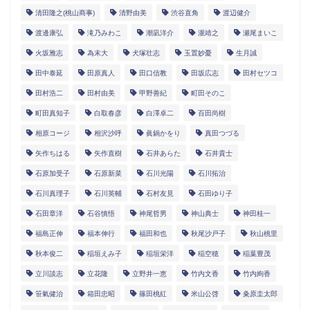
清田隆之(桃山商事)
清野由美
渋谷直角
渡辺健介
渡邊康弘
滝乃みわこ
潮凪洋介
瀧靖之
瀬尾まいこ
火坂雅志
為末大
犬塚壮志
玉置妙憂
生月誠
田中泰延
田原真人
田口信教
田坂広志
田村セツコ
田村浩二
田村由美
甲野善紀
町田そのこ
町田真知子
白取春彦
白澤卓二
百田尚樹
相原コージ
相沢沙呼
眞鍋かをり
真田つづる
矢作ちはる
矢作直樹
石井あらた
石井貴士
石原加受子
石原新菜
石川光陽
石川拓治
石川真理子
石川英輔
石村友見
石田ゆり子
石田章洋
石谷慎悟
神尾哲男
神山典士
神田桂一
福島正伸
福本伸行
福田和也
秋尾沙戸子
秋山桃里
秋本俊二
稲垣えみ子
稲垣栄洋
稲空穂
稲葉豊茂
立川談志
立花隆
立野井一恵
竹内文香
竹内絢香
笹氣健治
箱田忠昭
篠田桃紅
米山公啓
粂原圭太郎