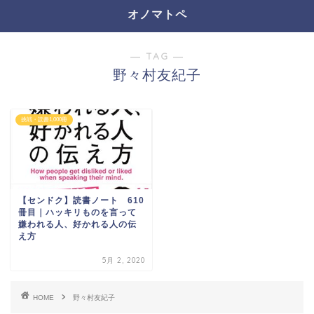
オノマトペ
― TAG ―
野々村友紀子
挑戦・読書1,000冊
【センドク】読書ノート 610
冊目｜ハッキリものを言って
嫌われる人、好かれる人の伝
え方
5月 2, 2020
HOME
野々村友紀子