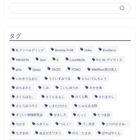
タグ
B.フィールディング
Beretta P-08
chiko
EcoDeco
HIKAKIN
Jam
K
LoveMeDo
P.C.W. デイヴィス
pha
Ququ
TAIZO
TONO
WildRiver荒川直人
いわきりなおと
うぐいすみつる
えらいてんちょう
おちまさと
くみ
こいしゆうか
さかき漣
さくらはな。
さくらももこ
さくら剛
さだまさし
さとうみつろう
しまたけひと
じゅえき太郎
すごい! 神様研究会
せきしろ
たっく
たつき諒
ちかさ
ちきりん
つんく♂
てぃ先生
とりのささみ。
なぎまゆ
ぬまがさワタリ
のり・たまみ
ぱやぱやくん