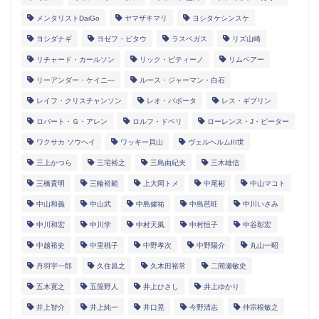
メンタリストDaiGo
ヤマザキマリ
ヨシタケシンスケ
ヨシダナギ
ヨゼフ・ピタウ
ラスベガス
リズ山崎
リチャード・カールソン
リック・ピティーノ
リムベアー
リーアンダー・ケイニ―
ルース・ジャーマン・白石
レイフ・クリスチャンソン
レオ・バボータ
レス・ギブリン
ロバート・Ｇ・アレン
ロルフ・ドベリ
ローレンス・J・ピーター
ワクサカ ソウヘイ
ワッキー貝山
ヴェルヘルムIII世
三上かつら
三宅裕之
三島由紀夫
三木雄信
三橋貴明
三輪裕範
上大岡トメ
中尾彬
中山マコト
中山和義
中山武
中島健祐
中島芭旺
中川いさみ
中川和宏
中川学
中村天風
中村恒子
中谷彰宏
中越裕史
中里桃子
中野孝次
中野陽介
丸山一昭
丹羽宇一郎
久住昌之
久木田裕常
二間瀬敏史
五木寛之
五箇野人
井上ひさし
井上ゆかり
井上智介
井上純一
井口晃
今野清志
仲宗根敏之