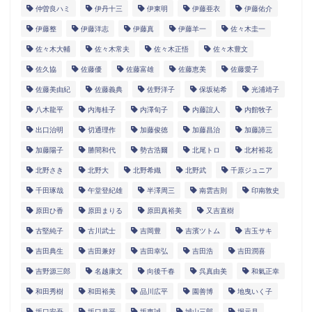
仲曽良ハミ
伊丹十三
伊東明
伊藤亜衣
伊藤佑介
伊藤整
伊藤洋志
伊藤真
伊藤羊一
佐々木圭一
佐々木大輔
佐々木常夫
佐々木正悟
佐々木豊文
佐久協
佐藤優
佐藤富雄
佐藤恵美
佐藤愛子
佐藤美由紀
佐藤義典
佐野洋子
保坂祐希
光浦靖子
八木龍平
内海桂子
内澤旬子
内藤誼人
内館牧子
出口治明
切通理作
加藤俊徳
加藤昌治
加藤諦三
加藤陽子
勝間和代
勢古浩爾
北尾トロ
北村裕花
北野さき
北野大
北野希織
北野武
千原ジュニア
千田琢哉
午堂登紀雄
半澤周三
南雲吉則
印南敦史
原田ひ香
原田まりる
原田真裕美
又吉直樹
古堅純子
古川武士
吉岡豊
吉濱ツトム
吉玉サキ
吉田典生
吉田兼好
吉田幸弘
吉田浩
吉田潤喜
吉野源三郎
名越康文
向後千春
呉真由美
和氣正幸
和田秀樹
和田裕美
品川広平
園善博
地曳いく子
坂口安吾
坂口恭平
坂東誠
城山三郎
堀元見