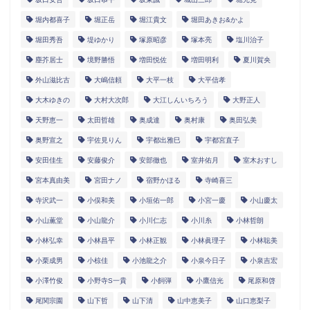
堀内都喜子
堀正岳
堀江貴文
堀田あきお&かよ
堀田秀吾
堤ゆかり
塚原昭彦
塚本亮
塩川治子
塵芥居士
境野勝悟
増田悦佐
増田明利
夏川賀央
外山滋比古
大嶋信頼
大平一枝
大平信孝
大木ゆきの
大村大次郎
大江しんいちろう
大野正人
天野恵一
太田哲雄
奥成達
奥村康
奥田弘美
奥野宣之
宇佐見りん
宇都出雅巳
宇都宮直子
安田佳生
安藤俊介
安部徹也
室井佑月
室木おすし
宮本真由美
宮田ナノ
宿野かほる
寺崎喜三
寺沢武一
小俣和美
小垣佑一郎
小宮一慶
小山慶太
小山薫堂
小山龍介
小川仁志
小川糸
小林哲朗
小林弘幸
小林昌平
小林正観
小林眞理子
小林聡美
小栗成男
小椋佳
小池龍之介
小泉今日子
小泉吉宏
小澤竹俊
小野寺S一貴
小飼弾
小鷹信光
尾原和啓
尾関宗園
山下哲
山下清
山中恵美子
山口恵梨子