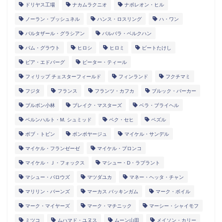
ドリヤス工場
ナカムラクニオ
ナポレオン・ヒル
ノーラン・ブッシュネル
ハンス・ロスリング
ハ・ワン
バルタザール・グラシアン
バルバラ・ベルクハン
パム・グラウト
ヒロシ
ヒロミ
ビートたけし
ピア・エドバーグ
ピーター・ティール
フィリップ チェスターフィールド
フィンランド
フクチマミ
フジタ
フランス
フランツ・カフカ
ブルック・バーカー
ブルボン小林
ブレイク・マスターズ
ベラ・ブライヘル
ベルンハルト・M. シュミッド
ペク・セヒ
ペズル
ボブ・トビン
ボンボヤージュ
マイケル・サンデル
マイケル・フランゼーゼ
マイケル・プロンコ
マイケル・Ｊ・フォックス
マシュー・D・ラプラント
マシュー・バロウズ
マツダユカ
マネー・ヘッタ・チャン
マリリン・バーンズ
マーカス バッキンガム
マーク・ボイル
マーク・マイヤーズ
マーク・マチニック
マーシー・シャイモフ
ミツコ
ムハマド・ユヌス
ムーン山田
メイソン・カリー