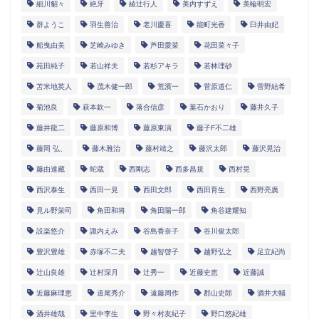
細川貂々
絶牙
綾辻行人
美内すずえ
美輪明宏
群ようこ
羽生善治
老川慶喜
能町光香
臼井由妃
船曳由美
芝崎みゆき
芦田愛菜
花田菜々子
苑田純子
若山祥夫
若杉アキラ
若林理砂
苫米地英人
茂木健一郎
荒濱一
菅原道仁
菅野結希
菊池良
萩本欽一
落合信彦
葉石かおり
藤井久子
藤井龍二
藤原和博
藤原東演
藤子F不二雄
藤岡 弘、
藤木雅治
藤村靖之
藤沢太郎
藤沢晃治
藤由達藏
蛇蔵
西剛志
西多昌規
西村晃
西沢泰生
西田一見
西田文郎
西田育生
西野亮廣
見ル野栄司
角田和将
角田陽一郎
角谷建耀知
設楽悠介
諏内えみ
谷島香奈子
谷川俊太郎
豊沢豊雄
赤塚不二夫
越智啓子
越野弘之
足立紀尚
辻山良雄
辻村深月
辻秀一
近藤史恵
近藤誠
近藤麻理恵
道尾秀介
遠藤周作
郡山史郎
酒井大輔
酒井雄哉
里中李生
野々村友紀子
野口悠紀雄