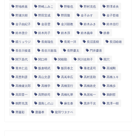
野地秩嘉
野崎ふみこ
野敬也
野村克也
野澤卓央
野瀬大樹
野田宜成
野田隆
金子みすゞ
金子哲雄
金子由紀子
金容雲
金川顕教
鈴木みき
鈴木信行
鈴木啓介
鈴木尚子
鈴木淳
鈴木義幸
鉄拳
鏡リュウジ
長南瑞生
長尾一洋
長沼直樹
長沼睦雄
長谷川俊道
長谷川嘉哉
長野慶太
門井慶喜
関下昌代
関口梓
関根勤
阿川佐和子
雨穴
青木仁志
飯倉晴武
飯田泰之
養老孟司
高城剛
高埜利彦
高山文彦
高嶌幸広
高村直助
高橋ユキ
高橋健太郎
高橋学
高橋宣行
高橋政史
高橋歩
高田晋一
高野鉄司
髙橋礼華
鳥居祐一
鵜飼哲
鶴野充茂
鹿島しのぶ
麻生泰
黒井千次
黒澤一樹
齊藤彩
齋藤孝
龍羽ワタナベ