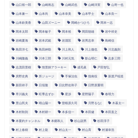
山口裕一郎
山崎将志
山崎武也
山崎洋実
山嵜一也
山本兼一
山本尚
山本幸美
山本甲士
山本良一
山本鈴美香
山田ズーニー
岡崎かつひろ
岡本一志
岡本太郎
岡本敏子
岡本裕
岡田朝雄
岩中祥史
岩崎夏海
岩本武範
岩淵匡
岩男忠幸
島崎信
島田洋七
島田紳助
川上和人
川上徹也
川北義則
川嶋隆義
川本三郎
川村元気
影山明仁
志多三郎
志茂田景樹
情景師アラーキー
成毛眞
戸田智弘
房野史典
所ジョージ
手塚治虫
指南役
新渡戸稲造
新田祥子
日垣隆
日比野佐和子
日野原重明
早川義夫
旺季志ずか
星渉
星野陽子
春明力
景山民夫
晴山陽一
曽根原久司
月野るな(
木暮太一
木村秋則
木村耕一
本多信一
本田健
本田直之
本要約チャンネル
本郷和人
杉山頴男
杉田淳子
村上春樹
村上龍
村山太一
村山斉
村瀬幸浩