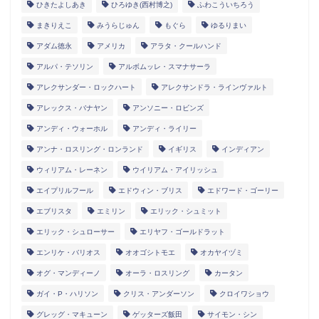
ひきたよしあき
ひろゆき(西村博之)
ふわこういちろう
まきりえこ
みうらじゅん
もぐら
ゆるりまい
アダム徳永
アメリカ
アラタ・クールハンド
アルパ・テソリン
アルボムッレ・スマナサーラ
アレクサンダー・ロックハート
アレクサンドラ・ラインヴァルト
アレックス・バナヤン
アンソニー・ロビンズ
アンディ・ウォーホル
アンディ・ライリー
アンナ・ロスリング・ロンランド
イギリス
インディアン
ウィリアム・レーネン
ウイリアム・アイリッシュ
エイプリルフール
エドウィン・ブリス
エドワード・ゴーリー
エブリスタ
エミリン
エリック・シュミット
エリック・シュローサー
エリヤフ・ゴールドラット
エンリケ・バリオス
オオゴシトモエ
オカヤイヅミ
オグ・マンディーノ
オーラ・ロスリング
カータン
ガイ・P・ハリソン
クリス・アンダーソン
クロイワショウ
グレッグ・マキューン
ゲッターズ飯田
サイモン・シン