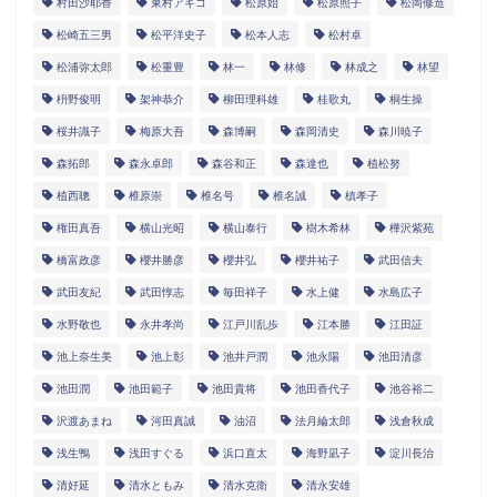
村田沙耶香
東村アキコ
松原始
松原照子
松岡修造
松崎五三男
松平洋史子
松本人志
松村卓
松浦弥太郎
松重豊
林一
林修
林成之
林望
枡野俊明
架神恭介
柳田理科雄
桂歌丸
桐生操
桜井識子
梅原大吾
森博嗣
森岡清史
森川暁子
森拓郎
森永卓郎
森谷和正
森達也
植松努
植西聰
椎原崇
椎名号
椎名誠
槙孝子
権田真吾
横山光昭
横山泰行
樹木希林
樺沢紫苑
橋富政彦
櫻井勝彦
櫻井弘
櫻井祐子
武田信夫
武田友紀
武田惇志
毎田祥子
水上健
水島広子
水野敬也
永井孝尚
江戸川乱歩
江本勝
江田証
池上奈生美
池上彰
池井戸潤
池永陽
池田清彦
池田潤
池田範子
池田貴将
池田香代子
池谷裕二
沢渡あまね
河田真誠
油沼
法月綸太郎
浅倉秋成
浅生鴨
浅田すぐる
浜口直太
海野凪子
淀川長治
清好延
清水ともみ
清水克衛
清永安雄