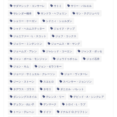
サダマシック・コンサーレ
サトミ
サリー・バルエル
サレンダー橋本
サンドラ・ヘフェリン
サン・テグジュペリ
シェリー・ケーガン
シドニィ・シェルダン
シャド・ヘルムステッター
ジェイク・ナップ
ジェニファー・L・スコット
ジェフ・コックス
ジェリー・ミンチントン
ジェームス・Ｗ・ヤング
ジェームズ・アレン
ジャレッド・コーエン
ジャンヌ・ボッセ
ジャン・ポール・モンジャン
ジュウドゥポゥム
ジョイ石井
ジョン・キム
ジョン・ゼラツキー
ジョージ・サミュエル・クレーソン
ジョー・ヴィターレ
ジーン・ストーン
スエヒロ
スペンサー・ジョンソン
タデウス・ゴラス
タモリ
ダニエル・バレット
ダンシングスネイル
テレンス・リー
デビッド・A・シンクレア
デュラン・れい子
デンマーク
トロイ・L・ラブ
トーン・テレヘン
ドイツ
ドナルド O.クリフトン