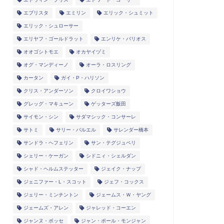
エブリスタ
エミリン
エリック・シュミット
エリック・シュローサー
エリヤフ・ゴールドラット
エンリケ・バリオス
オオゴシトモエ
オカヤイヅミ
オグ・マンディーノ
オーラ・ロスリング
カータン
ガイ・P・ハリソン
クリス・アンダーソン
クロイワショウ
グレッグ・マキューン
ゲッターズ飯田
サイモン・シン
サダマシック・コンサーレ
サトミ
サリー・バルエル
サレンダー橋本
サンドラ・ヘフェリン
サン・テグジュペリ
シェリー・ケーガン
シドニィ・シェルダン
シャド・ヘルムステッター
ジェイク・ナップ
ジェニファー・L・スコット
ジェフ・コックス
ジェリー・ミンチントン
ジェームス・Ｗ・ヤング
ジェームズ・アレン
ジャレッド・コーエン
ジャンヌ・ボッセ
ジャン・ポール・モンジャン