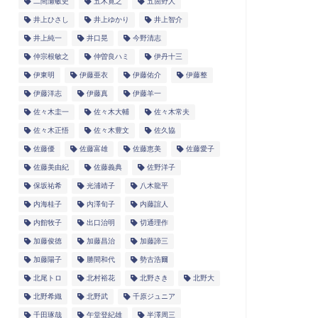
二間瀬敏史
五木寛之
五箇野人
井上ひさし
井上ゆかり
井上智介
井上純一
井口晃
今野清志
仲宗根敏之
仲曽良ハミ
伊丹十三
伊東明
伊藤亜衣
伊藤佑介
伊藤整
伊藤洋志
伊藤真
伊藤羊一
佐々木圭一
佐々木大輔
佐々木常夫
佐々木正悟
佐々木豊文
佐久協
佐藤優
佐藤富雄
佐藤恵美
佐藤愛子
佐藤美由紀
佐藤義典
佐野洋子
保坂祐希
光浦靖子
八木龍平
内海桂子
内澤旬子
内藤誼人
内館牧子
出口治明
切通理作
加藤俊徳
加藤昌治
加藤諦三
加藤陽子
勝間和代
勢古浩爾
北尾トロ
北村裕花
北野さき
北野大
北野希織
北野武
千原ジュニア
千田琢哉
午堂登紀雄
半澤周三