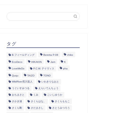
タグ
B.フィールディング
Beretta P-08
chiko
EcoDeco
HIKAKIN
Jam
K
LoveMeDo
P.C.W. デイヴィス
pha
Ququ
TAIZO
TONO
WildRiver荒川直人
いわきりなおと
うぐいすみつる
えらいてんちょう
おちまさと
くみ
こいしゆうか
さかき漣
さくらはな。
さくらももこ
さくら剛
さだまさし
さとうみつろう