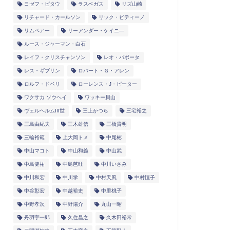
ヨゼフ・ピタウ
ラスベガス
リズ山崎
リチャード・カールソン
リック・ピティーノ
リムベアー
リーアンダー・ケイニ―
ルース・ジャーマン・白石
レイフ・クリスチャンソン
レオ・バボータ
レス・ギブリン
ロバート・Ｇ・アレン
ロルフ・ドベリ
ローレンス・J・ピーター
ワクサカ ソウヘイ
ワッキー貝山
ヴェルヘルムIII世
三上かつら
三宅裕之
三島由紀夫
三木雄信
三橋貴明
三輪裕範
上大岡トメ
中尾彬
中山マコト
中山和義
中山武
中島健祐
中島芭旺
中川いさみ
中川和宏
中川学
中村天風
中村恒子
中谷彰宏
中越裕史
中里桃子
中野孝次
中野陽介
丸山一昭
丹羽宇一郎
久住昌之
久木田裕常