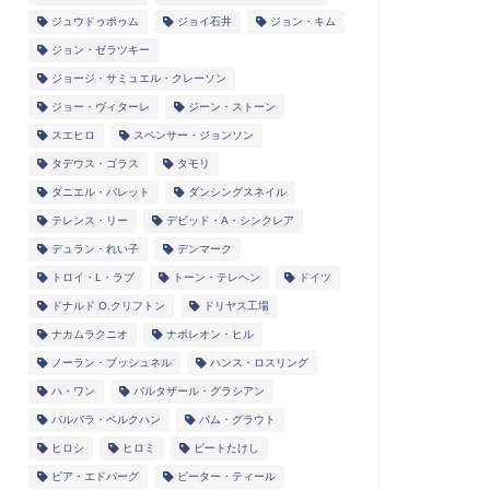
ジュウドゥポゥム
ジョイ石井
ジョン・キム
ジョン・ゼラツキー
ジョージ・サミュエル・クレーソン
ジョー・ヴィターレ
ジーン・ストーン
スエヒロ
スペンサー・ジョンソン
タデウス・ゴラス
タモリ
ダニエル・バレット
ダンシングスネイル
テレンス・リー
デビッド・A・シンクレア
デュラン・れい子
デンマーク
トロイ・L・ラブ
トーン・テレヘン
ドイツ
ドナルド O.クリフトン
ドリヤス工場
ナカムラクニオ
ナポレオン・ヒル
ノーラン・ブッシュネル
ハンス・ロスリング
ハ・ワン
バルタザール・グラシアン
バルバラ・ベルクハン
パム・グラウト
ヒロシ
ヒロミ
ビートたけし
ピア・エドバーグ
ピーター・ティール