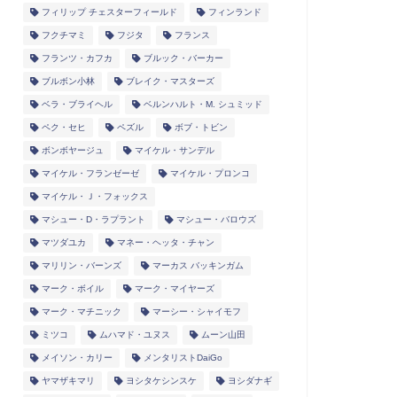
フィリップ チェスターフィールド
フィンランド
フクチマミ
フジタ
フランス
フランツ・カフカ
ブルック・バーカー
ブルボン小林
ブレイク・マスターズ
ベラ・ブライヘル
ベルンハルト・M. シュミッド
ペク・セヒ
ペズル
ボブ・トビン
ボンボヤージュ
マイケル・サンデル
マイケル・フランゼーゼ
マイケル・プロンコ
マイケル・Ｊ・フォックス
マシュー・D・ラプラント
マシュー・バロウズ
マツダユカ
マネー・ヘッタ・チャン
マリリン・バーンズ
マーカス バッキンガム
マーク・ボイル
マーク・マイヤーズ
マーク・マチニック
マーシー・シャイモフ
ミツコ
ムハマド・ユヌス
ムーン山田
メイソン・カリー
メンタリストDaiGo
ヤマザキマリ
ヨシタケシンスケ
ヨシダナギ