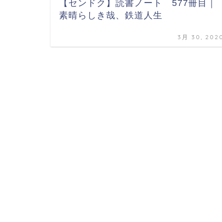
【センドク】読書ノート 577冊目｜
素晴らしき哉、鉄道人生
3月 30, 202