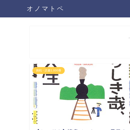
オノマトペ
挑戦・読書1,000冊