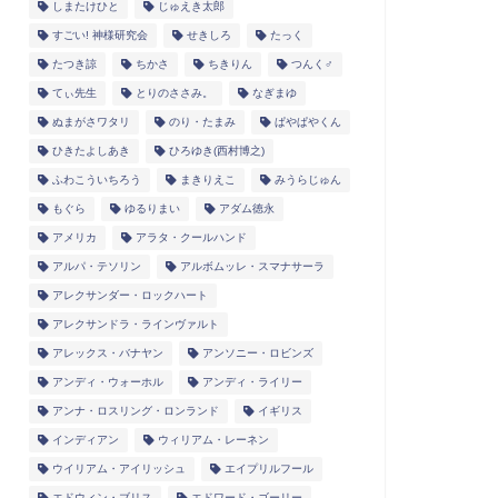
しまたけひと
じゅえき太郎
すごい! 神様研究会
せきしろ
たっく
たつき諒
ちかさ
ちきりん
つんく♂
てぃ先生
とりのささみ。
なぎまゆ
ぬまがさワタリ
のり・たまみ
ぱやぱやくん
ひきたよしあき
ひろゆき(西村博之)
ふわこういちろう
まきりえこ
みうらじゅん
もぐら
ゆるりまい
アダム徳永
アメリカ
アラタ・クールハンド
アルパ・テソリン
アルボムッレ・スマナサーラ
アレクサンダー・ロックハート
アレクサンドラ・ラインヴァルト
アレックス・バナヤン
アンソニー・ロビンズ
アンディ・ウォーホル
アンディ・ライリー
アンナ・ロスリング・ロンランド
イギリス
インディアン
ウィリアム・レーネン
ウイリアム・アイリッシュ
エイプリルフール
エドウィン・ブリス
エドワード・ゴーリー