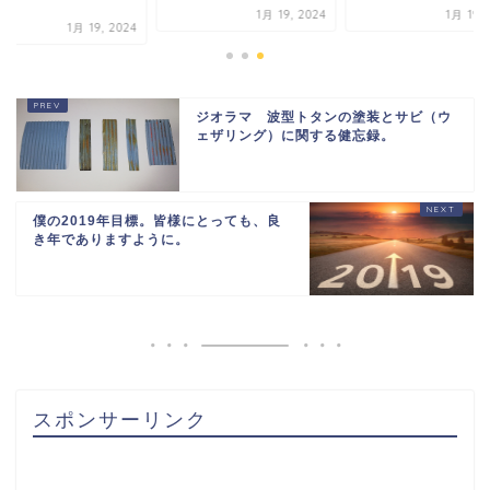
.
1月 19, 2024
1月 19, 
1月 19, 2024
ジオラマ 波型トタンの塗装とサビ（ウ
ェザリング）に関する健忘録。
僕の2019年目標。皆様にとっても、良
き年でありますように。
スポンサーリンク