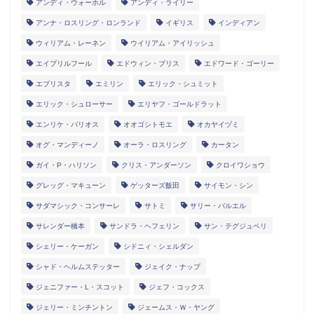
アンディ・ウォーホル
アンディ・ライリー
アンナ・ロスリング・ロンランド
イギリス
インディアン
ウィリアム・レーネン
ウイリアム・アイリッシュ
エイプリルフール
エドウィン・ブリス
エドワード・ゴーリー
エブリスタ
エミリン
エリック・シュミット
エリック・シュローサー
エリヤフ・ゴールドラット
エンリケ・バリオス
オオゴシトモエ
オカヤイヅミ
オグ・マンディーノ
オーラ・ロスリング
カータン
ガイ・P・ハリソン
クリス・アンダーソン
クロイワショウ
グレッグ・マキューン
ゲッターズ飯田
サイモン・シン
サダマシック・コンサーレ
サトミ
サリー・バルエル
サレンダー橋本
サンドラ・ヘフェリン
サン・テグジュペリ
シェリー・ケーガン
シドニィ・シェルダン
シャド・ヘルムステッター
ジェイク・ナップ
ジェニファー・L・スコット
ジェフ・コックス
ジェリー・ミンチントン
ジェームス・Ｗ・ヤング