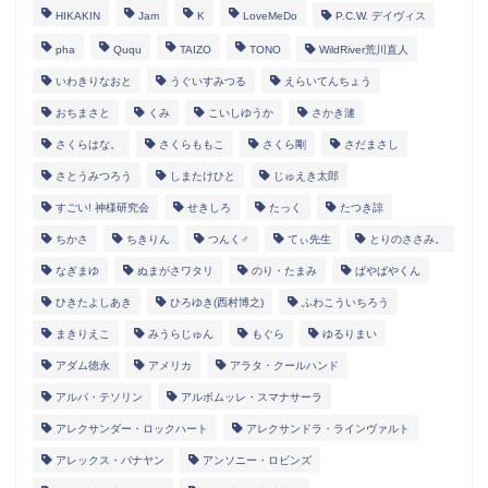
HIKAKIN
Jam
K
LoveMeDo
P.C.W. デイヴィス
pha
Ququ
TAIZO
TONO
WildRiver荒川直人
いわきりなおと
うぐいすみつる
えらいてんちょう
おちまさと
くみ
こいしゆうか
さかき漣
さくらはな。
さくらももこ
さくら剛
さだまさし
さとうみつろう
しまたけひと
じゅえき太郎
すごい! 神様研究会
せきしろ
たっく
たつき諒
ちかさ
ちきりん
つんく♂
てぃ先生
とりのささみ。
なぎまゆ
ぬまがさワタリ
のり・たまみ
ぱやぱやくん
ひきたよしあき
ひろゆき(西村博之)
ふわこういちろう
まきりえこ
みうらじゅん
もぐら
ゆるりまい
アダム徳永
アメリカ
アラタ・クールハンド
アルパ・テソリン
アルボムッレ・スマナサーラ
アレクサンダー・ロックハート
アレクサンドラ・ラインヴァルト
アレックス・バナヤン
アンソニー・ロビンズ