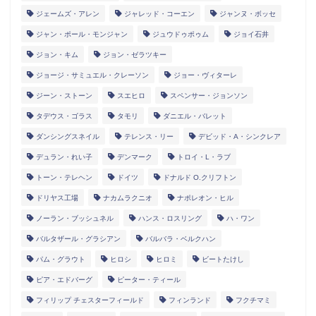
ジェームズ・アレン
ジャレッド・コーエン
ジャンヌ・ボッセ
ジャン・ポール・モンジャン
ジュウドゥポゥム
ジョイ石井
ジョン・キム
ジョン・ゼラツキー
ジョージ・サミュエル・クレーソン
ジョー・ヴィターレ
ジーン・ストーン
スエヒロ
スペンサー・ジョンソン
タデウス・ゴラス
タモリ
ダニエル・バレット
ダンシングスネイル
テレンス・リー
デビッド・A・シンクレア
デュラン・れい子
デンマーク
トロイ・L・ラブ
トーン・テレヘン
ドイツ
ドナルド O.クリフトン
ドリヤス工場
ナカムラクニオ
ナポレオン・ヒル
ノーラン・ブッシュネル
ハンス・ロスリング
ハ・ワン
バルタザール・グラシアン
バルバラ・ベルクハン
パム・グラウト
ヒロシ
ヒロミ
ビートたけし
ピア・エドバーグ
ピーター・ティール
フィリップ チェスターフィールド
フィンランド
フクチマミ