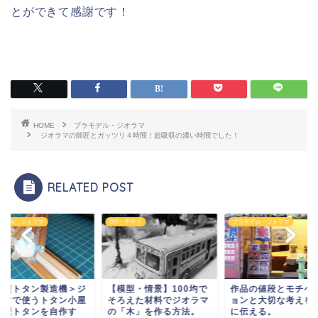
とができて感謝です！
HOME
プラモデル・ジオラマ
ジオラマの師匠とガッツリ４時間！超吸収の濃い時間でした！
RELATED POST
モデル・ジオラマ
DIY・手作り
プラモデル・ジオラマ
波型トタン製造機＞ジ
【模型・情景】100均で
作品の値段とモチベ
ラマで使うトタン小屋
そろえた材料でジオラマ
ョンと大切な考えを
波型トタンを自作す
の「木」を作る方法。
に伝える。