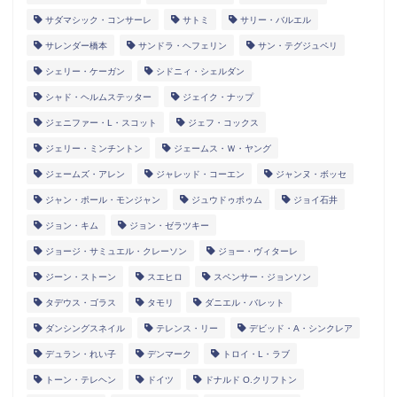
サダマシック・コンサーレ
サトミ
サリー・バルエル
サレンダー橋本
サンドラ・ヘフェリン
サン・テグジュペリ
シェリー・ケーガン
シドニィ・シェルダン
シャド・ヘルムステッター
ジェイク・ナップ
ジェニファー・L・スコット
ジェフ・コックス
ジェリー・ミンチントン
ジェームス・Ｗ・ヤング
ジェームズ・アレン
ジャレッド・コーエン
ジャンヌ・ボッセ
ジャン・ポール・モンジャン
ジュウドゥポゥム
ジョイ石井
ジョン・キム
ジョン・ゼラツキー
ジョージ・サミュエル・クレーソン
ジョー・ヴィターレ
ジーン・ストーン
スエヒロ
スペンサー・ジョンソン
タデウス・ゴラス
タモリ
ダニエル・バレット
ダンシングスネイル
テレンス・リー
デビッド・A・シンクレア
デュラン・れい子
デンマーク
トロイ・L・ラブ
トーン・テレヘン
ドイツ
ドナルド O.クリフトン