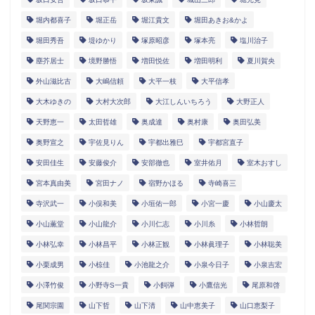
堀内都喜子
堀正岳
堀江貴文
堀田あきお&かよ
堀田秀吾
堤ゆかり
塚原昭彦
塚本亮
塩川治子
塵芥居士
境野勝悟
増田悦佐
増田明利
夏川賀央
外山滋比古
大嶋信頼
大平一枝
大平信孝
大木ゆきの
大村大次郎
大江しんいちろう
大野正人
天野恵一
太田哲雄
奥成達
奥村康
奥田弘美
奥野宣之
宇佐見りん
宇都出雅巳
宇都宮直子
安田佳生
安藤俊介
安部徹也
室井佑月
室木おすし
宮本真由美
宮田ナノ
宿野かほる
寺崎喜三
寺沢武一
小俣和美
小垣佑一郎
小宮一慶
小山慶太
小山薫堂
小山龍介
小川仁志
小川糸
小林哲朗
小林弘幸
小林昌平
小林正観
小林眞理子
小林聡美
小栗成男
小椋佳
小池龍之介
小泉今日子
小泉吉宏
小澤竹俊
小野寺S一貴
小飼弾
小鷹信光
尾原和啓
尾関宗園
山下哲
山下清
山中恵美子
山口恵梨子