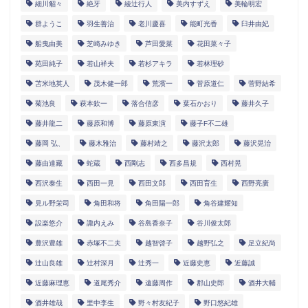
細川貂々
絶牙
綾辻行人
美内すずえ
美輪明宏
群ようこ
羽生善治
老川慶喜
能町光香
臼井由妃
船曳由美
芝崎みゆき
芦田愛菜
花田菜々子
苑田純子
若山祥夫
若杉アキラ
若林理砂
苫米地英人
茂木健一郎
荒濱一
菅原道仁
菅野結希
菊池良
萩本欽一
落合信彦
葉石かおり
藤井久子
藤井龍二
藤原和博
藤原東演
藤子F不二雄
藤岡 弘、
藤木雅治
藤村靖之
藤沢太郎
藤沢晃治
藤由達藏
蛇蔵
西剛志
西多昌規
西村晃
西沢泰生
西田一見
西田文郎
西田育生
西野亮廣
見ル野栄司
角田和将
角田陽一郎
角谷建耀知
設楽悠介
諏内えみ
谷島香奈子
谷川俊太郎
豊沢豊雄
赤塚不二夫
越智啓子
越野弘之
足立紀尚
辻山良雄
辻村深月
辻秀一
近藤史恵
近藤誠
近藤麻理恵
道尾秀介
遠藤周作
郡山史郎
酒井大輔
酒井雄哉
里中李生
野々村友紀子
野口悠紀雄