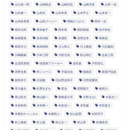
山口裕一郎
山崎将志
山崎武也
山崎洋実
山嵜一也
山本兼一
山本尚
山本幸美
山本甲士
山本良一
山本鈴美香
山田ズーニー
岡崎かつひろ
岡本一志
岡本太郎
岡本敏子
岡本裕
岡田朝雄
岩中祥史
岩崎夏海
岩本武範
岩淵匡
岩男忠幸
島崎信
島田洋七
島田紳助
川上和人
川上徹也
川北義則
川嶋隆義
川本三郎
川村元気
影山明仁
志多三郎
志茂田景樹
情景師アラーキー
成毛眞
戸田智弘
房野史典
所ジョージ
手塚治虫
指南役
新渡戸稲造
新田祥子
日垣隆
日比野佐和子
日野原重明
早川義夫
旺季志ずか
星渉
星野陽子
春明力
景山民夫
晴山陽一
曽根原久司
月野るな(
木暮太一
木村秋則
木村耕一
本多信一
本田健
本田直之
本要約チャンネル
本郷和人
杉山頴男
杉田淳子
村上春樹
村上龍
村山太一
村山斉
村瀬幸浩