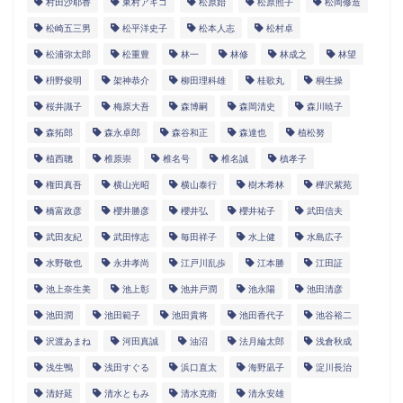
村田沙耶香
東村アキコ
松原始
松原照子
松岡修造
松崎五三男
松平洋史子
松本人志
松村卓
松浦弥太郎
松重豊
林一
林修
林成之
林望
枡野俊明
架神恭介
柳田理科雄
桂歌丸
桐生操
桜井識子
梅原大吾
森博嗣
森岡清史
森川暁子
森拓郎
森永卓郎
森谷和正
森達也
植松努
植西聰
椎原崇
椎名号
椎名誠
槙孝子
権田真吾
横山光昭
横山泰行
樹木希林
樺沢紫苑
橋富政彦
櫻井勝彦
櫻井弘
櫻井祐子
武田信夫
武田友紀
武田惇志
毎田祥子
水上健
水島広子
水野敬也
永井孝尚
江戸川乱歩
江本勝
江田証
池上奈生美
池上彰
池井戸潤
池永陽
池田清彦
池田潤
池田範子
池田貴将
池田香代子
池谷裕二
沢渡あまね
河田真誠
油沼
法月綸太郎
浅倉秋成
浅生鴨
浅田すぐる
浜口直太
海野凪子
淀川長治
清好延
清水ともみ
清水克衛
清永安雄