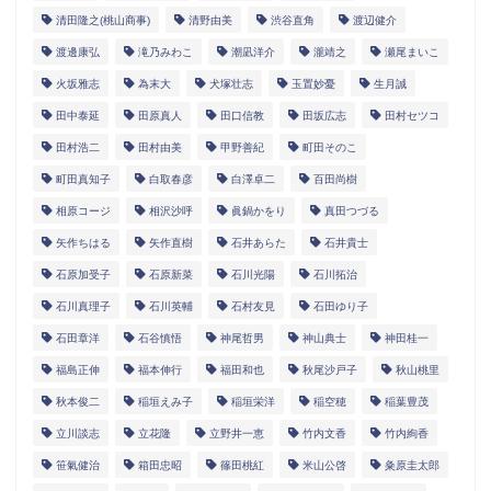
清田隆之(桃山商事)
清野由美
渋谷直角
渡辺健介
渡邊康弘
滝乃みわこ
潮凪洋介
瀧靖之
瀬尾まいこ
火坂雅志
為末大
犬塚壮志
玉置妙憂
生月誠
田中泰延
田原真人
田口信教
田坂広志
田村セツコ
田村浩二
田村由美
甲野善紀
町田そのこ
町田真知子
白取春彦
白澤卓二
百田尚樹
相原コージ
相沢沙呼
眞鍋かをり
真田つづる
矢作ちはる
矢作直樹
石井あらた
石井貴士
石原加受子
石原新菜
石川光陽
石川拓治
石川真理子
石川英輔
石村友見
石田ゆり子
石田章洋
石谷慎悟
神尾哲男
神山典士
神田桂一
福島正伸
福本伸行
福田和也
秋尾沙戸子
秋山桃里
秋本俊二
稲垣えみ子
稲垣栄洋
稲空穂
稲葉豊茂
立川談志
立花隆
立野井一恵
竹内文香
竹内絢香
笹氣健治
箱田忠昭
篠田桃紅
米山公啓
粂原圭太郎