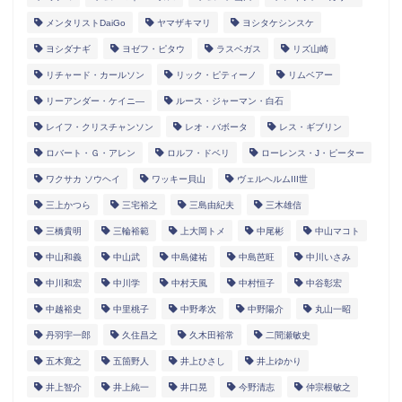
メンタリストDaiGo
ヤマザキマリ
ヨシタケシンスケ
ヨシダナギ
ヨゼフ・ピタウ
ラスベガス
リズ山崎
リチャード・カールソン
リック・ピティーノ
リムベアー
リーアンダー・ケイニ―
ルース・ジャーマン・白石
レイフ・クリスチャンソン
レオ・バボータ
レス・ギブリン
ロバート・Ｇ・アレン
ロルフ・ドベリ
ローレンス・J・ピーター
ワクサカ ソウヘイ
ワッキー貝山
ヴェルヘルムIII世
三上かつら
三宅裕之
三島由紀夫
三木雄信
三橋貴明
三輪裕範
上大岡トメ
中尾彬
中山マコト
中山和義
中山武
中島健祐
中島芭旺
中川いさみ
中川和宏
中川学
中村天風
中村恒子
中谷彰宏
中越裕史
中里桃子
中野孝次
中野陽介
丸山一昭
丹羽宇一郎
久住昌之
久木田裕常
二間瀬敏史
五木寛之
五箇野人
井上ひさし
井上ゆかり
井上智介
井上純一
井口晃
今野清志
仲宗根敏之