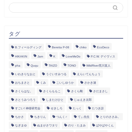
タグ
B.フィールディング
Beretta P-08
chiko
EcoDeco
HIKAKIN
Jam
K
LoveMeDo
P.C.W. デイヴィス
pha
Ququ
TAIZO
TONO
WildRiver荒川直人
いわきりなおと
うぐいすみつる
えらいてんちょう
おちまさと
くみ
こいしゆうか
さかき漣
さくらはな。
さくらももこ
さくら剛
さだまさし
さとうみつろう
しまたけひと
じゅえき太郎
すごい! 神様研究会
せきしろ
たっく
たつき諒
ちかさ
ちきりん
つんく♂
てぃ先生
とりのささみ。
なぎまゆ
ぬまがさワタリ
のり・たまみ
ぱやぱやくん