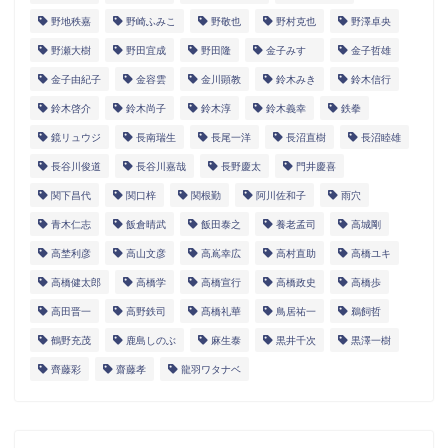
野地秩嘉
野崎ふみこ
野敬也
野村克也
野澤卓央
野瀬大樹
野田宜成
野田隆
金子みすゞ
金子哲雄
金子由紀子
金容雲
金川顕教
鈴木みき
鈴木信行
鈴木啓介
鈴木尚子
鈴木淳
鈴木義幸
鉄拳
鏡リュウジ
長南瑞生
長尾一洋
長沼直樹
長沼睦雄
長谷川俊道
長谷川嘉哉
長野慶太
門井慶喜
関下昌代
関口梓
関根勤
阿川佐和子
雨穴
青木仁志
飯倉晴武
飯田泰之
養老孟司
高城剛
高埜利彦
高山文彦
高嶌幸広
高村直助
高橋ユキ
高橋健太郎
高橋学
高橋宣行
高橋政史
高橋歩
高田晋一
高野鉄司
髙橋礼華
鳥居祐一
鵜飼哲
鶴野充茂
鹿島しのぶ
麻生泰
黒井千次
黒澤一樹
齊藤彩
齋藤孝
龍羽ワタナベ