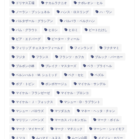
ドリヤス工場
ナカムラクニオ
ナポレオン・ヒル
ノーラン・ブッシュネル
ハンス・ロスリング
ハ・ワン
バルタザール・グラシアン
バルバラ・ベルクハン
パム・グラウト
ヒロシ
ヒロミ
ビートたけし
ピア・エドバーグ
ピーター・ティール
フィリップ チェスターフィールド
フィンランド
フクチマミ
フジタ
フランス
フランツ・カフカ
ブルック・バーカー
ブルボン小林
ブレイク・マスターズ
ベラ・ブライヘル
ベルンハルト・M. シュミッド
ペク・セヒ
ペズル
ボブ・トビン
ボンボヤージュ
マイケル・サンデル
マイケル・フランゼーゼ
マイケル・プロンコ
マイケル・Ｊ・フォックス
マシュー・D・ラプラント
マシュー・バロウズ
マツダユカ
マネー・ヘッタ・チャン
マリリン・バーンズ
マーカス バッキンガム
マーク・ボイル
マーク・マイヤーズ
マーク・マチニック
マーシー・シャイモフ
ミツコ
ムハマド・ユヌス
ムーン山田
メイソン・カリー