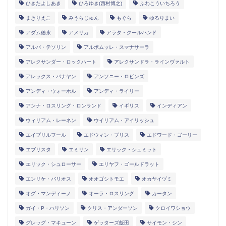
ひきたよしあき
ひろゆき(西村博之)
ふわこういちろう
まきりえこ
みうらじゅん
もぐら
ゆるりまい
アダム徳永
アメリカ
アラタ・クールハンド
アルパ・テソリン
アルボムッレ・スマナサーラ
アレクサンダー・ロックハート
アレクサンドラ・ラインヴァルト
アレックス・バナヤン
アンソニー・ロビンズ
アンディ・ウォーホル
アンディ・ライリー
アンナ・ロスリング・ロンランド
イギリス
インディアン
ウィリアム・レーネン
ウイリアム・アイリッシュ
エイプリルフール
エドウィン・ブリス
エドワード・ゴーリー
エブリスタ
エミリン
エリック・シュミット
エリック・シュローサー
エリヤフ・ゴールドラット
エンリケ・バリオス
オオゴシトモエ
オカヤイヅミ
オグ・マンディーノ
オーラ・ロスリング
カータン
ガイ・P・ハリソン
クリス・アンダーソン
クロイワショウ
グレッグ・マキューン
ゲッターズ飯田
サイモン・シン