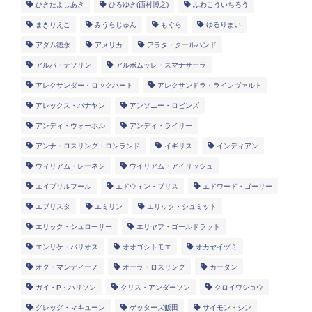
ひきたよしあき
ひろゆき(西村博之)
ふわこういちろう
まきりえこ
みうらじゅん
もぐら
ゆるりまい
アダム徳永
アメリカ
アラタ・クールハンド
アルパ・テソリン
アルボムッレ・スマナサーラ
アレクサンダー・ロックハート
アレクサンドラ・ラインヴァルト
アレックス・バナヤン
アンソニー・ロビンズ
アンディ・ウォーホル
アンディ・ライリー
アンナ・ロスリング・ロンランド
イギリス
インディアン
ウィリアム・レーネン
ウイリアム・アイリッシュ
エイプリルフール
エドウィン・ブリス
エドワード・ゴーリー
エブリスタ
エミリン
エリック・シュミット
エリック・シュローサー
エリヤフ・ゴールドラット
エンリケ・バリオス
オオゴシトモエ
オカヤイヅミ
オグ・マンディーノ
オーラ・ロスリング
カータン
ガイ・P・ハリソン
クリス・アンダーソン
クロイワショウ
グレッグ・マキューン
ゲッターズ飯田
サイモン・シン