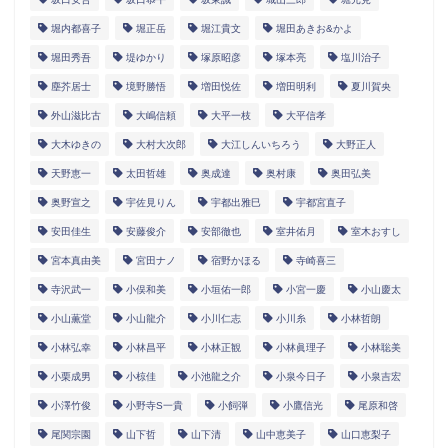
堀内都喜子
堀正岳
堀江貴文
堀田あきお&かよ
堀田秀吾
堤ゆかり
塚原昭彦
塚本亮
塩川治子
塵芥居士
境野勝悟
増田悦佐
増田明利
夏川賀央
外山滋比古
大嶋信頼
大平一枝
大平信孝
大木ゆきの
大村大次郎
大江しんいちろう
大野正人
天野恵一
太田哲雄
奥成達
奥村康
奥田弘美
奥野宣之
宇佐見りん
宇都出雅巳
宇都宮直子
安田佳生
安藤俊介
安部徹也
室井佑月
室木おすし
宮本真由美
宮田ナノ
宿野かほる
寺崎喜三
寺沢武一
小俣和美
小垣佑一郎
小宮一慶
小山慶太
小山薫堂
小山龍介
小川仁志
小川糸
小林哲朗
小林弘幸
小林昌平
小林正観
小林眞理子
小林聡美
小栗成男
小椋佳
小池龍之介
小泉今日子
小泉吉宏
小澤竹俊
小野寺S一貴
小飼弾
小鷹信光
尾原和啓
尾関宗園
山下哲
山下清
山中恵美子
山口恵梨子