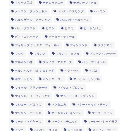
ドリヤス工場
ナカムラクニオ
ナポレオン・ヒル
ノーラン・ブッシュネル
ハンス・ロスリング
ハ・ワン
バルタザール・グラシアン
バルバラ・ベルクハン
パム・グラウト
ヒロシ
ヒロミ
ビートたけし
ピア・エドバーグ
ピーター・ティール
フィリップ チェスターフィールド
フィンランド
フクチマミ
フジタ
フランス
フランツ・カフカ
ブルック・バーカー
ブルボン小林
ブレイク・マスターズ
ベラ・ブライヘル
ベルンハルト・M. シュミッド
ペク・セヒ
ペズル
ボブ・トビン
ボンボヤージュ
マイケル・サンデル
マイケル・フランゼーゼ
マイケル・プロンコ
マイケル・Ｊ・フォックス
マシュー・D・ラプラント
マシュー・バロウズ
マツダユカ
マネー・ヘッタ・チャン
マリリン・バーンズ
マーカス バッキンガム
マーク・ボイル
マーク・マイヤーズ
マーク・マチニック
マーシー・シャイモフ
ミツコ
ムハマド・ユヌス
ムーン山田
メイソン・カリー