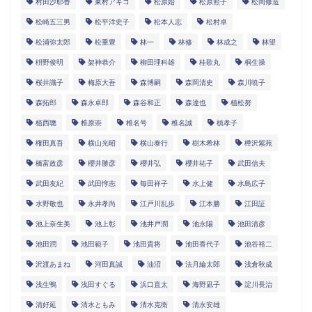
村田沙耶香
東村アキコ
松原始
松原照子
松岡修造
松崎五三男
松平洋史子
松本人志
松村卓
松浦弥太郎
松重豊
林一
林修
林成之
林望
枡野俊明
架神恭介
柳田理科雄
桂歌丸
桐生操
桜井識子
梅原大吾
森博嗣
森岡清史
森川暁子
森拓郎
森永卓郎
森谷和正
森達也
植松努
植西聰
椎原崇
椎名号
椎名誠
槙孝子
権田真吾
横山光昭
横山泰行
樹木希林
樺沢紫苑
橋富政彦
櫻井勝彦
櫻井弘
櫻井祐子
武田信夫
武田友紀
武田惇志
毎田祥子
水上健
水島広子
水野敬也
永井孝尚
江戸川乱歩
江本勝
江田証
池上奈生美
池上彰
池井戸潤
池永陽
池田清彦
池田潤
池田範子
池田貴将
池田香代子
池谷裕二
沢渡あまね
河田真誠
油沼
法月綸太郎
浅倉秋成
浅生鴨
浅田すぐる
浜口直太
海野凪子
淀川長治
清好延
清水ともみ
清水克衛
清永安雄