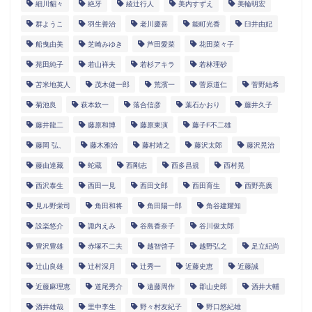
細川貂々
絶牙
綾辻行人
美内すずえ
美輪明宏
群ようこ
羽生善治
老川慶喜
能町光香
臼井由妃
船曳由美
芝崎みゆき
芦田愛菜
花田菜々子
苑田純子
若山祥夫
若杉アキラ
若林理砂
苫米地英人
茂木健一郎
荒濱一
菅原道仁
菅野結希
菊池良
萩本欽一
落合信彦
葉石かおり
藤井久子
藤井龍二
藤原和博
藤原東演
藤子F不二雄
藤岡 弘、
藤木雅治
藤村靖之
藤沢太郎
藤沢晃治
藤由達藏
蛇蔵
西剛志
西多昌規
西村晃
西沢泰生
西田一見
西田文郎
西田育生
西野亮廣
見ル野栄司
角田和将
角田陽一郎
角谷建耀知
設楽悠介
諏内えみ
谷島香奈子
谷川俊太郎
豊沢豊雄
赤塚不二夫
越智啓子
越野弘之
足立紀尚
辻山良雄
辻村深月
辻秀一
近藤史恵
近藤誠
近藤麻理恵
道尾秀介
遠藤周作
郡山史郎
酒井大輔
酒井雄哉
里中李生
野々村友紀子
野口悠紀雄