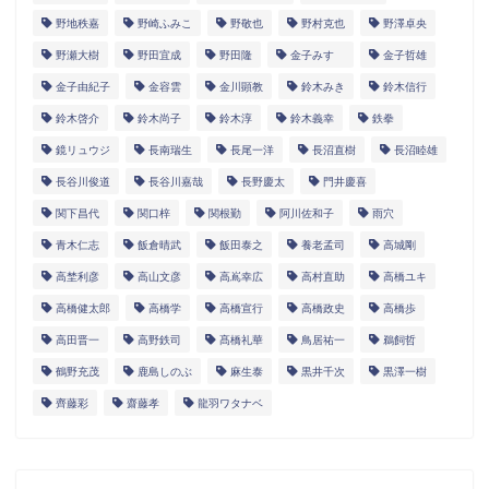
野地秩嘉
野崎ふみこ
野敬也
野村克也
野澤卓央
野瀬大樹
野田宜成
野田隆
金子みすゞ
金子哲雄
金子由紀子
金容雲
金川顕教
鈴木みき
鈴木信行
鈴木啓介
鈴木尚子
鈴木淳
鈴木義幸
鉄拳
鏡リュウジ
長南瑞生
長尾一洋
長沼直樹
長沼睦雄
長谷川俊道
長谷川嘉哉
長野慶太
門井慶喜
関下昌代
関口梓
関根勤
阿川佐和子
雨穴
青木仁志
飯倉晴武
飯田泰之
養老孟司
高城剛
高埜利彦
高山文彦
高嶌幸広
高村直助
高橋ユキ
高橋健太郎
高橋学
高橋宣行
高橋政史
高橋歩
高田晋一
高野鉄司
髙橋礼華
鳥居祐一
鵜飼哲
鶴野充茂
鹿島しのぶ
麻生泰
黒井千次
黒澤一樹
齊藤彩
齋藤孝
龍羽ワタナベ