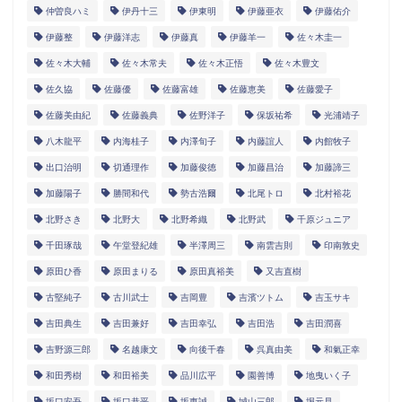
仲曽良ハミ
伊丹十三
伊東明
伊藤亜衣
伊藤佑介
伊藤整
伊藤洋志
伊藤真
伊藤羊一
佐々木圭一
佐々木大輔
佐々木常夫
佐々木正悟
佐々木豊文
佐久協
佐藤優
佐藤富雄
佐藤恵美
佐藤愛子
佐藤美由紀
佐藤義典
佐野洋子
保坂祐希
光浦靖子
八木龍平
内海桂子
内澤旬子
内藤誼人
内館牧子
出口治明
切通理作
加藤俊徳
加藤昌治
加藤諦三
加藤陽子
勝間和代
勢古浩爾
北尾トロ
北村裕花
北野さき
北野大
北野希織
北野武
千原ジュニア
千田琢哉
午堂登紀雄
半澤周三
南雲吉則
印南敦史
原田ひ香
原田まりる
原田真裕美
又吉直樹
古堅純子
古川武士
吉岡豊
吉濱ツトム
吉玉サキ
吉田典生
吉田兼好
吉田幸弘
吉田浩
吉田潤喜
吉野源三郎
名越康文
向後千春
呉真由美
和氣正幸
和田秀樹
和田裕美
品川広平
園善博
地曳いく子
坂口安吾
坂口恭平
坂東誠
城山三郎
堀元見