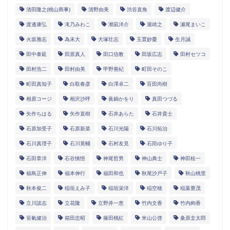
清田隆之(桃山商事)
清野由美
渋谷直角
渡辺健介
渡邊康弘
滝乃みわこ
潮凪洋介
瀧靖之
瀬尾まいこ
火坂雅志
為末大
犬塚壮志
玉置妙憂
生月誠
田中泰延
田原真人
田口信教
田坂広志
田村セツコ
田村浩二
田村由美
甲野善紀
町田そのこ
町田真知子
白取春彦
白澤卓二
百田尚樹
相原コージ
相沢沙呼
眞鍋かをり
真田つづる
矢作ちはる
矢作直樹
石井あらた
石井貴士
石原加受子
石原新菜
石川光陽
石川拓治
石川真理子
石川英輔
石村友見
石田ゆり子
石田章洋
石谷慎悟
神尾哲男
神山典士
神田桂一
福島正伸
福本伸行
福田和也
秋尾沙戸子
秋山桃里
秋本俊二
稲垣えみ子
稲垣栄洋
稲空穂
稲葉豊茂
立川談志
立花隆
立野井一恵
竹内文香
竹内絢香
笹氣健治
箱田忠昭
篠田桃紅
米山公啓
粂原圭太郎