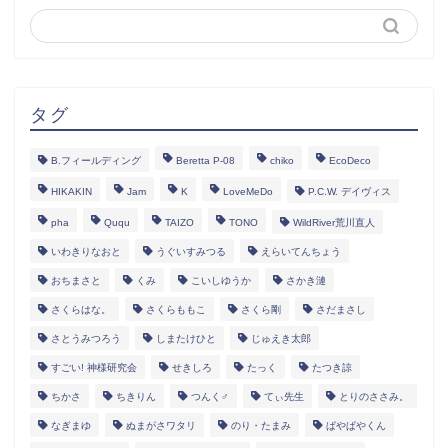
タグ
B.フィールディング
Beretta P-08
chiko
EcoDeco
HIKAKIN
Jam
K
LoveMeDo
P.C.W. デイヴィス
pha
Ququ
TAIZO
TONO
WildRiver荒川直人
いわきりなおと
うぐいすみつる
えらいてんちょう
おちまさと
くみ
こいしゆうか
さかき漣
さくらはな。
さくらももこ
さくら剛
さだまさし
さとうみつろう
しまたけひと
じゅえき太郎
すごい! 神様研究会
せきしろ
たっく
たつき諒
ちかさ
ちきりん
つんく♂
てぃ先生
とりのささみ。
なぎまゆ
ぬまがさワタリ
のり・たまみ
ぱやぱやくん