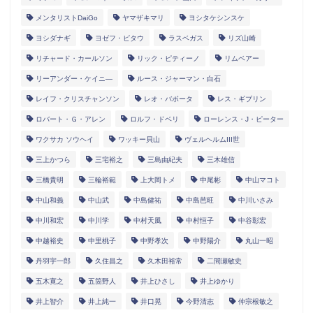
メンタリストDaiGo
ヤマザキマリ
ヨシタケシンスケ
ヨシダナギ
ヨゼフ・ピタウ
ラスベガス
リズ山崎
リチャード・カールソン
リック・ピティーノ
リムベアー
リーアンダー・ケイニ―
ルース・ジャーマン・白石
レイフ・クリスチャンソン
レオ・バボータ
レス・ギブリン
ロバート・Ｇ・アレン
ロルフ・ドベリ
ローレンス・J・ピーター
ワクサカ ソウヘイ
ワッキー貝山
ヴェルヘルムIII世
三上かつら
三宅裕之
三島由紀夫
三木雄信
三橋貴明
三輪裕範
上大岡トメ
中尾彬
中山マコト
中山和義
中山武
中島健祐
中島芭旺
中川いさみ
中川和宏
中川学
中村天風
中村恒子
中谷彰宏
中越裕史
中里桃子
中野孝次
中野陽介
丸山一昭
丹羽宇一郎
久住昌之
久木田裕常
二間瀬敏史
五木寛之
五箇野人
井上ひさし
井上ゆかり
井上智介
井上純一
井口晃
今野清志
仲宗根敏之