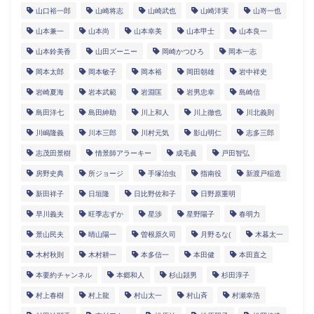
山口裕一郎
山崎将志
山崎武也
山崎洋実
山嵜一也
山本兼一
山本尚
山本幸美
山本甲士
山本良一
山本鈴美香
山田ズーニー
岡崎かつひろ
岡本一志
岡本太郎
岡本敏子
岡本裕
岡田朝雄
岩中祥史
岩崎夏海
岩本武範
岩淵匡
岩男忠幸
島崎信
島田洋七
島田紳助
川上和人
川上徹也
川北義則
川嶋隆義
川本三郎
川村元気
影山明仁
志多三郎
志茂田景樹
情景師アラーキー
成毛眞
戸田智弘
房野史典
所ジョージ
手塚治虫
指南役
新渡戸稲造
新田祥子
日垣隆
日比野佐和子
日野原重明
早川義夫
旺季志ずか
星渉
星野陽子
春明力
景山民夫
晴山陽一
曽根原久司
月野るな(
木暮太一
木村秋則
木村耕一
本多信一
本田健
本田直之
本要約チャンネル
本郷和人
杉山頴男
杉田淳子
村上春樹
村上龍
村山太一
村山斉
村瀬幸浩