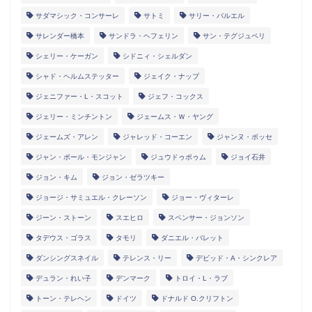
サダマシック・コンサーレ
サトミ
サリー・バルエル
サレンダー橋本
サンドラ・ヘフェリン
サン・テグジュペリ
シェリー・ケーガン
シドニィ・シェルダン
シャド・ヘルムステッター
ジェイク・ナップ
ジェニファー・L・スコット
ジェフ・コックス
ジェリー・ミンチントン
ジェームス・Ｗ・ヤング
ジェームズ・アレン
ジャレッド・コーエン
ジャンヌ・ボッセ
ジャン・ポール・モンジャン
ジュウドゥポゥム
ジョイ石井
ジョン・キム
ジョン・ゼラツキー
ジョージ・サミュエル・クレーソン
ジョー・ヴィターレ
ジーン・ストーン
スエヒロ
スペンサー・ジョンソン
タデウス・ゴラス
タモリ
ダニエル・バレット
ダンシングスネイル
テレンス・リー
デビッド・A・シンクレア
デュラン・れい子
デンマーク
トロイ・L・ラブ
トーン・テレヘン
ドイツ
ドナルド O.クリフトン