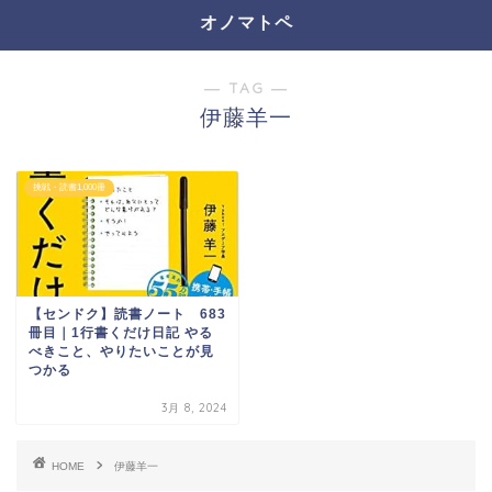
オノマトペ
― TAG ―
伊藤羊一
挑戦・読書1,000冊
【センドク】読書ノート 683
冊目｜1行書くだけ日記 やる
べきこと、やりたいことが見
つかる
3月 8, 2024
HOME
伊藤羊一