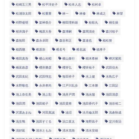
松崎五三男
松平洋史子
松本人志
松村卓
松浦弥太郎
松重豊
林一
林修
林成之
林望
枡野俊明
架神恭介
柳田理科雄
桂歌丸
桐生操
桜井識子
梅原大吾
森博嗣
森岡清史
森川暁子
森拓郎
森永卓郎
森谷和正
森達也
植松努
植西聰
椎原崇
椎名号
椎名誠
槙孝子
権田真吾
横山光昭
横山泰行
樹木希林
樺沢紫苑
橋富政彦
櫻井勝彦
櫻井弘
櫻井祐子
武田信夫
武田友紀
武田惇志
毎田祥子
水上健
水島広子
水野敬也
永井孝尚
江戸川乱歩
江本勝
江田証
池上奈生美
池上彰
池井戸潤
池永陽
池田清彦
池田潤
池田範子
池田貴将
池田香代子
池谷裕二
沢渡あまね
河田真誠
油沼
法月綸太郎
浅倉秋成
浅生鴨
浅田すぐる
浜口直太
海野凪子
淀川長治
清好延
清水ともみ
清水克衛
清永安雄