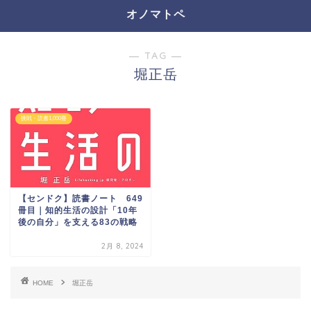
オノマトペ
― TAG ―
堀正岳
挑戦・読書1,000冊
【センドク】読書ノート 649
冊目｜知的生活の設計「10年
後の自分」を支える83の戦略
2月 8, 2024
HOME
堀正岳