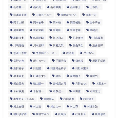
山本兼一
山本尚
山本幸美
山本甲士
山本良一
山本鈴美香
山田ズーニー
岡崎かつひろ
岡本一志
岡本太郎
岡本敏子
岡本裕
岡田朝雄
岩中祥史
岩崎夏海
岩本武範
岩淵匡
岩男忠幸
島崎信
島田洋七
島田紳助
川上和人
川上徹也
川北義則
川嶋隆義
川本三郎
川村元気
影山明仁
志多三郎
志茂田景樹
情景師アラーキー
成毛眞
戸田智弘
房野史典
所ジョージ
手塚治虫
指南役
新渡戸稲造
新田祥子
日垣隆
日比野佐和子
日野原重明
早川義夫
旺季志ずか
星渉
星野陽子
春明力
景山民夫
晴山陽一
曽根原久司
月野るな(
木暮太一
木村秋則
木村耕一
本多信一
本田健
本田直之
本要約チャンネル
本郷和人
杉山頴男
杉田淳子
村上春樹
村上龍
村山太一
村山斉
村瀬幸浩
村田沙耶香
東村アキコ
松原始
松原照子
松岡修造