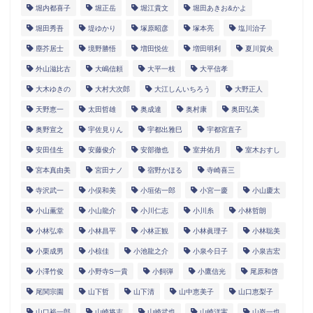
堀内都喜子
堀正岳
堀江貴文
堀田あきお&かよ
堀田秀吾
堤ゆかり
塚原昭彦
塚本亮
塩川治子
塵芥居士
境野勝悟
増田悦佐
増田明利
夏川賀央
外山滋比古
大嶋信頼
大平一枝
大平信孝
大木ゆきの
大村大次郎
大江しんいちろう
大野正人
天野恵一
太田哲雄
奥成達
奥村康
奥田弘美
奥野宣之
宇佐見りん
宇都出雅巳
宇都宮直子
安田佳生
安藤俊介
安部徹也
室井佑月
室木おすし
宮本真由美
宮田ナノ
宿野かほる
寺崎喜三
寺沢武一
小俣和美
小垣佑一郎
小宮一慶
小山慶太
小山薫堂
小山龍介
小川仁志
小川糸
小林哲朗
小林弘幸
小林昌平
小林正観
小林眞理子
小林聡美
小栗成男
小椋佳
小池龍之介
小泉今日子
小泉吉宏
小澤竹俊
小野寺S一貴
小飼弾
小鷹信光
尾原和啓
尾関宗園
山下哲
山下清
山中恵美子
山口恵梨子
山口裕一郎
山崎将志
山崎武也
山崎洋実
山嵜一也