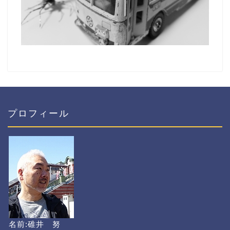
プロフィール
名前:碓井 努