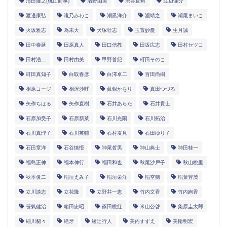
清田隆之(桃山商事)
清野由美
渋谷直角
渡辺健介
渡邊康弘
滝乃みわこ
潮凪洋介
瀧靖之
瀬尾まいこ
火坂雅志
為末大
犬塚壮志
玉置妙憂
生月誠
田中泰延
田原真人
田口信教
田坂広志
田村セツコ
田村浩二
田村由美
甲野善紀
町田そのこ
町田真知子
白取春彦
白澤卓二
百田尚樹
相原コージ
相沢沙呼
眞鍋かをり
真田つづる
矢作ちはる
矢作直樹
石井あらた
石井貴士
石原加受子
石原新菜
石川光陽
石川拓治
石川真理子
石川英輔
石村友見
石田ゆり子
石田章洋
石谷慎悟
神尾哲男
神山典士
神田桂一
福島正伸
福本伸行
福田和也
秋尾沙戸子
秋山桃里
秋本俊二
稲垣えみ子
稲垣栄洋
稲空穂
稲葉豊茂
立川談志
立花隆
立野井一恵
竹内文香
竹内絢香
笹氣健治
箱田忠昭
篠田桃紅
米山公啓
粂原圭太郎
細川貂々
絶牙
綾辻行人
美内すずえ
美輪明宏