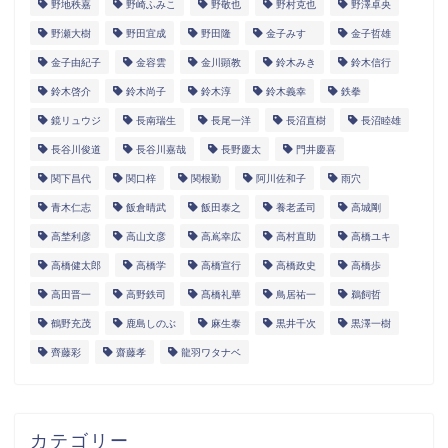
野地秩嘉
野崎ふみこ
野敬也
野村克也
野澤卓央
野瀬大樹
野田宜成
野田隆
金子みすゞ
金子哲雄
金子由紀子
金容雲
金川顕教
鈴木みき
鈴木信行
鈴木啓介
鈴木尚子
鈴木淳
鈴木義幸
鉄拳
鏡リュウジ
長南瑞生
長尾一洋
長沼直樹
長沼睦雄
長谷川俊道
長谷川嘉哉
長野慶太
門井慶喜
関下昌代
関口梓
関根勤
阿川佐和子
雨穴
青木仁志
飯倉晴武
飯田泰之
養老孟司
高城剛
高埜利彦
高山文彦
高嶌幸広
高村直助
高橋ユキ
高橋健太郎
高橋学
高橋宣行
高橋政史
高橋歩
高田晋一
高野鉄司
髙橋礼華
鳥居祐一
鵜飼哲
鶴野充茂
鹿島しのぶ
麻生泰
黒井千次
黒澤一樹
齊藤彩
齋藤孝
龍羽ワタナベ
カテゴリー