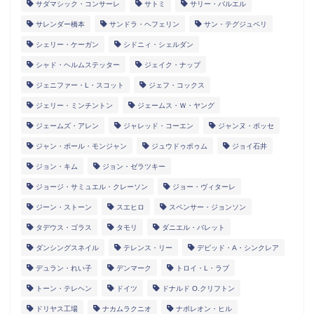
サダマシック・コンサーレ
サトミ
サリー・バルエル
サレンダー橋本
サンドラ・ヘフェリン
サン・テグジュペリ
シェリー・ケーガン
シドニィ・シェルダン
シャド・ヘルムステッター
ジェイク・ナップ
ジェニファー・L・スコット
ジェフ・コックス
ジェリー・ミンチントン
ジェームス・Ｗ・ヤング
ジェームズ・アレン
ジャレッド・コーエン
ジャンヌ・ボッセ
ジャン・ポール・モンジャン
ジュウドゥポゥム
ジョイ石井
ジョン・キム
ジョン・ゼラツキー
ジョージ・サミュエル・クレーソン
ジョー・ヴィターレ
ジーン・ストーン
スエヒロ
スペンサー・ジョンソン
タデウス・ゴラス
タモリ
ダニエル・バレット
ダンシングスネイル
テレンス・リー
デビッド・A・シンクレア
デュラン・れい子
デンマーク
トロイ・L・ラブ
トーン・テレヘン
ドイツ
ドナルド O.クリフトン
ドリヤス工場
ナカムラクニオ
ナポレオン・ヒル