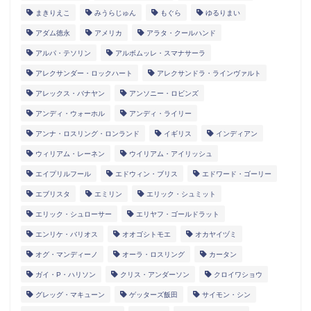
まきりえこ
みうらじゅん
もぐら
ゆるりまい
アダム徳永
アメリカ
アラタ・クールハンド
アルパ・テソリン
アルボムッレ・スマナサーラ
アレクサンダー・ロックハート
アレクサンドラ・ラインヴァルト
アレックス・バナヤン
アンソニー・ロビンズ
アンディ・ウォーホル
アンディ・ライリー
アンナ・ロスリング・ロンランド
イギリス
インディアン
ウィリアム・レーネン
ウイリアム・アイリッシュ
エイプリルフール
エドウィン・ブリス
エドワード・ゴーリー
エブリスタ
エミリン
エリック・シュミット
エリック・シュローサー
エリヤフ・ゴールドラット
エンリケ・バリオス
オオゴシトモエ
オカヤイヅミ
オグ・マンディーノ
オーラ・ロスリング
カータン
ガイ・P・ハリソン
クリス・アンダーソン
クロイワショウ
グレッグ・マキューン
ゲッターズ飯田
サイモン・シン