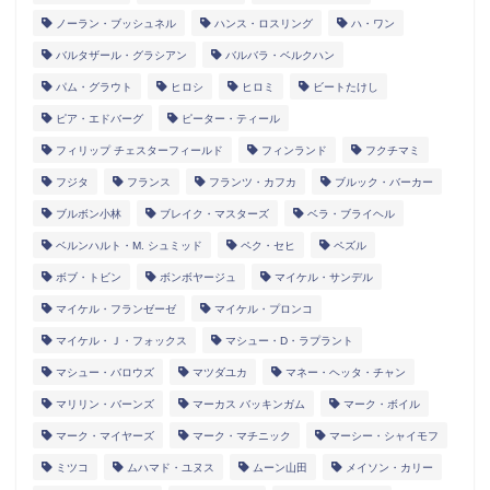
ノーラン・ブッシュネル
ハンス・ロスリング
ハ・ワン
バルタザール・グラシアン
バルバラ・ベルクハン
パム・グラウト
ヒロシ
ヒロミ
ビートたけし
ピア・エドバーグ
ピーター・ティール
フィリップ チェスターフィールド
フィンランド
フクチマミ
フジタ
フランス
フランツ・カフカ
ブルック・バーカー
ブルボン小林
ブレイク・マスターズ
ベラ・ブライヘル
ベルンハルト・M. シュミッド
ペク・セヒ
ペズル
ボブ・トビン
ボンボヤージュ
マイケル・サンデル
マイケル・フランゼーゼ
マイケル・プロンコ
マイケル・Ｊ・フォックス
マシュー・D・ラプラント
マシュー・バロウズ
マツダユカ
マネー・ヘッタ・チャン
マリリン・バーンズ
マーカス バッキンガム
マーク・ボイル
マーク・マイヤーズ
マーク・マチニック
マーシー・シャイモフ
ミツコ
ムハマド・ユヌス
ムーン山田
メイソン・カリー