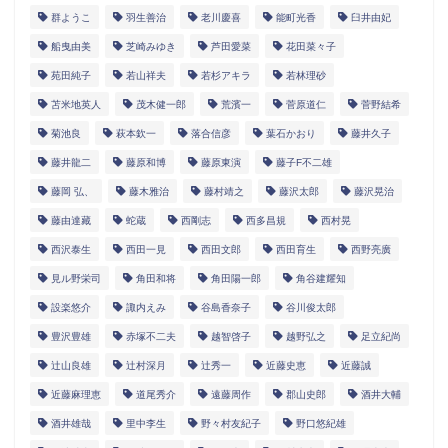
群ようこ
羽生善治
老川慶喜
能町光香
臼井由妃
船曳由美
芝崎みゆき
芦田愛菜
花田菜々子
苑田純子
若山祥夫
若杉アキラ
若林理砂
苫米地英人
茂木健一郎
荒濱一
菅原道仁
菅野結希
菊池良
萩本欽一
落合信彦
葉石かおり
藤井久子
藤井龍二
藤原和博
藤原東演
藤子F不二雄
藤岡 弘、
藤木雅治
藤村靖之
藤沢太郎
藤沢晃治
藤由達藏
蛇蔵
西剛志
西多昌規
西村晃
西沢泰生
西田一見
西田文郎
西田育生
西野亮廣
見ル野栄司
角田和将
角田陽一郎
角谷建耀知
設楽悠介
諏内えみ
谷島香奈子
谷川俊太郎
豊沢豊雄
赤塚不二夫
越智啓子
越野弘之
足立紀尚
辻山良雄
辻村深月
辻秀一
近藤史恵
近藤誠
近藤麻理恵
道尾秀介
遠藤周作
郡山史郎
酒井大輔
酒井雄哉
里中李生
野々村友紀子
野口悠紀雄