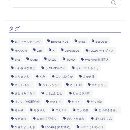
タグ
B.フィールディング
Beretta P-08
chiko
EcoDeco
HIKAKIN
Jam
K
LoveMeDo
P.C.W. デイヴィス
pha
Ququ
TAIZO
TONO
WildRiver荒川直人
いわきりなおと
うぐいすみつる
えらいてんちょう
おちまさと
くみ
こいしゆうか
さかき漣
さくらはな。
さくらももこ
さくら剛
さだまさし
さとうみつろう
しまたけひと
じゅえき太郎
すごい! 神様研究会
せきしろ
たっく
たつき諒
ちかさ
ちきりん
つんく♂
てぃ先生
とりのささみ。
なぎまゆ
ぬまがさワタリ
のり・たまみ
ぱやぱやくん
ひきたよしあき
ひろゆき(西村博之)
ふわこういちろう