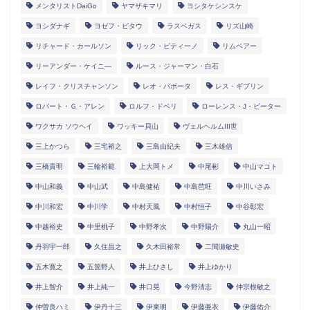
メンタリストDaiGo
ヤマザキマリ
ヨシタケシンスケ
ヨシダナギ
ヨゼフ・ピタウ
ラスベガス
リズ山崎
リチャード・カールソン
リック・ピティーノ
リムベアー
リーアンダー・ケイニ―
ルース・ジャーマン・白石
レイフ・クリスチャンソン
レオ・バボータ
レス・ギブリン
ロバート・Ｇ・アレン
ロルフ・ドベリ
ローレンス・J・ピーター
ワクサカ ソウヘイ
ワッキー貝山
ヴェルヘルムIII世
三上かつら
三宅裕之
三島由紀夫
三木雄信
三橋貴明
三輪裕範
上大岡トメ
中尾彬
中山マコト
中山和義
中山武
中島健祐
中島芭旺
中川いさみ
中川和宏
中川学
中村天風
中村恒子
中谷彰宏
中越裕史
中里桃子
中野孝次
中野陽介
丸山一昭
丹羽宇一郎
久住昌之
久木田裕常
二間瀬敏史
五木寛之
五箇野人
井上ひさし
井上ゆかり
井上智介
井上純一
井口晃
今野清志
仲宗根敏之
仲曽良ハミ
伊丹十三
伊東明
伊藤亜衣
伊藤佑介