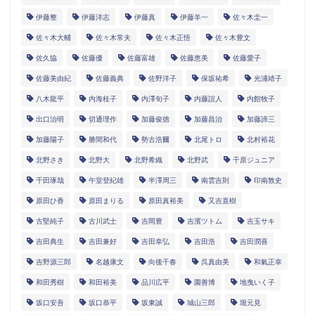
伊藤整
伊藤洋志
伊藤真
伊藤羊一
佐々木圭一
佐々木大輔
佐々木常夫
佐々木正悟
佐々木豊文
佐久協
佐藤優
佐藤富雄
佐藤恵美
佐藤愛子
佐藤美由紀
佐藤義典
佐野洋子
保坂祐希
光浦靖子
八木龍平
内海桂子
内澤旬子
内藤誼人
内館牧子
出口治明
切通理作
加藤俊徳
加藤昌治
加藤諦三
加藤陽子
勝間和代
勢古浩爾
北尾トロ
北村裕花
北野さき
北野大
北野希織
北野武
千原ジュニア
千田琢哉
午堂登紀雄
半澤周三
南雲吉則
印南敦史
原田ひ香
原田まりる
原田真裕美
又吉直樹
古堅純子
古川武士
吉岡豊
吉濱ツトム
吉玉サキ
吉田典生
吉田兼好
吉田幸弘
吉田浩
吉田潤喜
吉野源三郎
名越康文
向後千春
呉真由美
和氣正幸
和田秀樹
和田裕美
品川広平
園善博
地曳いく子
坂口安吾
坂口恭平
坂東誠
城山三郎
堀元見