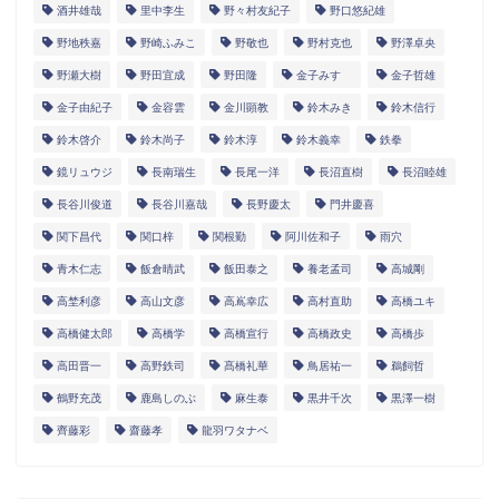
酒井雄哉
里中李生
野々村友紀子
野口悠紀雄
野地秩嘉
野崎ふみこ
野敬也
野村克也
野澤卓央
野瀬大樹
野田宜成
野田隆
金子みすゞ
金子哲雄
金子由紀子
金容雲
金川顕教
鈴木みき
鈴木信行
鈴木啓介
鈴木尚子
鈴木淳
鈴木義幸
鉄拳
鏡リュウジ
長南瑞生
長尾一洋
長沼直樹
長沼睦雄
長谷川俊道
長谷川嘉哉
長野慶太
門井慶喜
関下昌代
関口梓
関根勤
阿川佐和子
雨穴
青木仁志
飯倉晴武
飯田泰之
養老孟司
高城剛
高埜利彦
高山文彦
高嶌幸広
高村直助
高橋ユキ
高橋健太郎
高橋学
高橋宣行
高橋政史
高橋歩
高田晋一
高野鉄司
髙橋礼華
鳥居祐一
鵜飼哲
鶴野充茂
鹿島しのぶ
麻生泰
黒井千次
黒澤一樹
齊藤彩
齋藤孝
龍羽ワタナベ