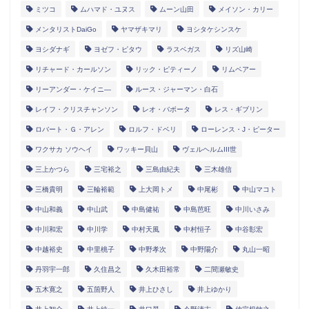
ミツコ
ムハマド・ユヌス
ムーン山田
メイソン・カリー
メンタリストDaiGo
ヤマザキマリ
ヨシタケシンスケ
ヨシダナギ
ヨゼフ・ピタウ
ラスベガス
リズ山崎
リチャード・カールソン
リック・ピティーノ
リムベアー
リーアンダー・ケイニ―
ルース・ジャーマン・白石
レイフ・クリスチャンソン
レオ・バボータ
レス・ギブリン
ロバート・Ｇ・アレン
ロルフ・ドベリ
ローレンス・J・ピーター
ワクサカ ソウヘイ
ワッキー貝山
ヴェルヘルムIII世
三上かつら
三宅裕之
三島由紀夫
三木雄信
三橋貴明
三輪裕範
上大岡トメ
中尾彬
中山マコト
中山和義
中山武
中島健祐
中島芭旺
中川いさみ
中川和宏
中川学
中村天風
中村恒子
中谷彰宏
中越裕史
中里桃子
中野孝次
中野陽介
丸山一昭
丹羽宇一郎
久住昌之
久木田裕常
二間瀬敏史
五木寛之
五箇野人
井上ひさし
井上ゆかり