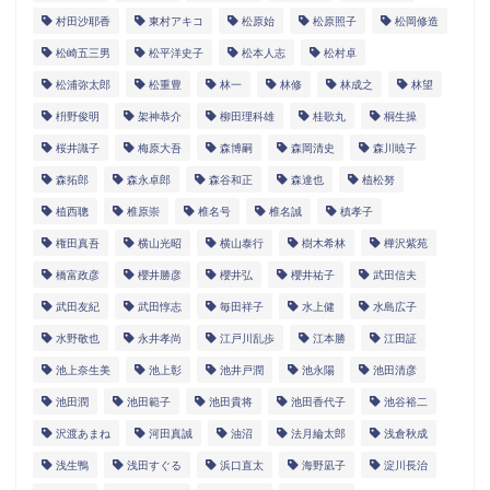
村田沙耶香
東村アキコ
松原始
松原照子
松岡修造
松崎五三男
松平洋史子
松本人志
松村卓
松浦弥太郎
松重豊
林一
林修
林成之
林望
枡野俊明
架神恭介
柳田理科雄
桂歌丸
桐生操
桜井識子
梅原大吾
森博嗣
森岡清史
森川暁子
森拓郎
森永卓郎
森谷和正
森達也
植松努
植西聰
椎原崇
椎名号
椎名誠
槙孝子
権田真吾
横山光昭
横山泰行
樹木希林
樺沢紫苑
橋富政彦
櫻井勝彦
櫻井弘
櫻井祐子
武田信夫
武田友紀
武田惇志
毎田祥子
水上健
水島広子
水野敬也
永井孝尚
江戸川乱歩
江本勝
江田証
池上奈生美
池上彰
池井戸潤
池永陽
池田清彦
池田潤
池田範子
池田貴将
池田香代子
池谷裕二
沢渡あまね
河田真誠
油沼
法月綸太郎
浅倉秋成
浅生鴨
浅田すぐる
浜口直太
海野凪子
淀川長治