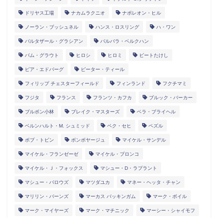
ドリヤス工場
ナカムラクニオ
ナポレオン・ヒル
ノーラン・ブッシュネル
ハンス・ロスリング
ハ・ワン
バルタザール・グラシアン
バルバラ・ベルクハン
パム・グラウト
ヒロシ
ヒロミ
ビートたけし
ピア・エドバーグ
ピーター・ティール
フィリップ チェスターフィールド
フィンランド
フクチマミ
フジタ
フランス
フランツ・カフカ
ブルック・バーカー
ブルボン小林
ブレイク・マスターズ
ベラ・ブライヘル
ベルンハルト・M. シュミッド
ペク・セヒ
ペズル
ボブ・トビン
ボンボヤージュ
マイケル・サンデル
マイケル・フランゼーゼ
マイケル・プロンコ
マイケル・Ｊ・フォックス
マシュー・D・ラプラント
マシュー・バロウズ
マツダユカ
マネー・ヘッタ・チャン
マリリン・バーンズ
マーカス バッキンガム
マーク・ボイル
マーク・マイヤーズ
マーク・マチニック
マーシー・シャイモフ