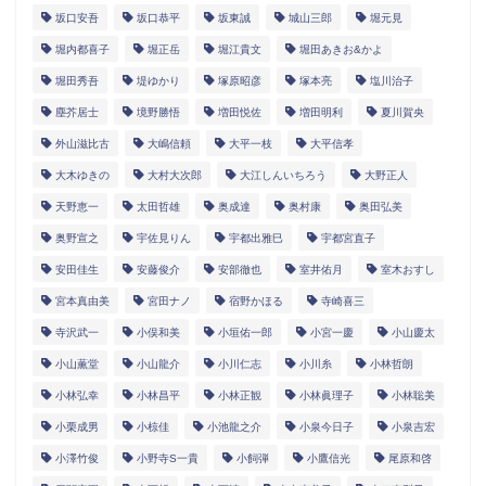
坂口安吾
坂口恭平
坂東誠
城山三郎
堀元見
堀内都喜子
堀正岳
堀江貴文
堀田あきお&かよ
堀田秀吾
堤ゆかり
塚原昭彦
塚本亮
塩川治子
塵芥居士
境野勝悟
増田悦佐
増田明利
夏川賀央
外山滋比古
大嶋信頼
大平一枝
大平信孝
大木ゆきの
大村大次郎
大江しんいちろう
大野正人
天野恵一
太田哲雄
奥成達
奥村康
奥田弘美
奥野宣之
宇佐見りん
宇都出雅巳
宇都宮直子
安田佳生
安藤俊介
安部徹也
室井佑月
室木おすし
宮本真由美
宮田ナノ
宿野かほる
寺崎喜三
寺沢武一
小俣和美
小垣佑一郎
小宮一慶
小山慶太
小山薫堂
小山龍介
小川仁志
小川糸
小林哲朗
小林弘幸
小林昌平
小林正観
小林眞理子
小林聡美
小栗成男
小椋佳
小池龍之介
小泉今日子
小泉吉宏
小澤竹俊
小野寺S一貴
小飼弾
小鷹信光
尾原和啓