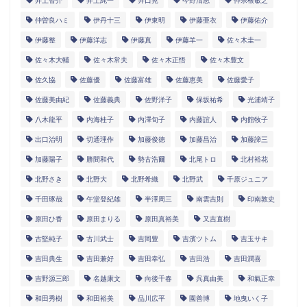
井上智介
井上純一
井口晃
今野清志
仲宗根敏之
仲曽良ハミ
伊丹十三
伊東明
伊藤亜衣
伊藤佑介
伊藤整
伊藤洋志
伊藤真
伊藤羊一
佐々木圭一
佐々木大輔
佐々木常夫
佐々木正悟
佐々木豊文
佐久協
佐藤優
佐藤富雄
佐藤恵美
佐藤愛子
佐藤美由紀
佐藤義典
佐野洋子
保坂祐希
光浦靖子
八木龍平
内海桂子
内澤旬子
内藤誼人
内館牧子
出口治明
切通理作
加藤俊徳
加藤昌治
加藤諦三
加藤陽子
勝間和代
勢古浩爾
北尾トロ
北村裕花
北野さき
北野大
北野希織
北野武
千原ジュニア
千田琢哉
午堂登紀雄
半澤周三
南雲吉則
印南敦史
原田ひ香
原田まりる
原田真裕美
又吉直樹
古堅純子
古川武士
吉岡豊
吉濱ツトム
吉玉サキ
吉田典生
吉田兼好
吉田幸弘
吉田浩
吉田潤喜
吉野源三郎
名越康文
向後千春
呉真由美
和氣正幸
和田秀樹
和田裕美
品川広平
園善博
地曳いく子