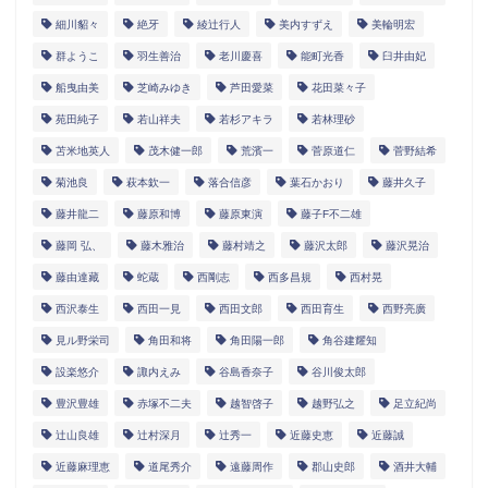
細川貂々
絶牙
綾辻行人
美内すずえ
美輪明宏
群ようこ
羽生善治
老川慶喜
能町光香
臼井由妃
船曳由美
芝崎みゆき
芦田愛菜
花田菜々子
苑田純子
若山祥夫
若杉アキラ
若林理砂
苫米地英人
茂木健一郎
荒濱一
菅原道仁
菅野結希
菊池良
萩本欽一
落合信彦
葉石かおり
藤井久子
藤井龍二
藤原和博
藤原東演
藤子F不二雄
藤岡 弘、
藤木雅治
藤村靖之
藤沢太郎
藤沢晃治
藤由達藏
蛇蔵
西剛志
西多昌規
西村晃
西沢泰生
西田一見
西田文郎
西田育生
西野亮廣
見ル野栄司
角田和将
角田陽一郎
角谷建耀知
設楽悠介
諏内えみ
谷島香奈子
谷川俊太郎
豊沢豊雄
赤塚不二夫
越智啓子
越野弘之
足立紀尚
辻山良雄
辻村深月
辻秀一
近藤史恵
近藤誠
近藤麻理恵
道尾秀介
遠藤周作
郡山史郎
酒井大輔