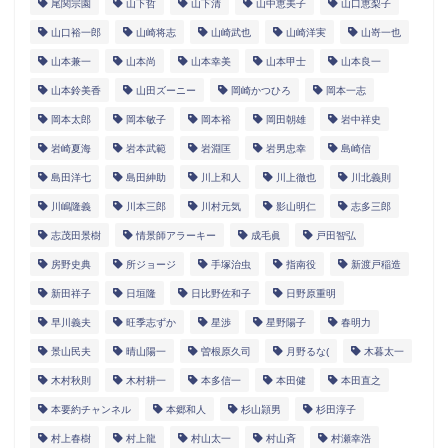
尾関宗園
山下哲
山下清
山中恵美子
山口恵梨子
山口裕一郎
山崎将志
山崎武也
山崎洋実
山嵜一也
山本兼一
山本尚
山本幸美
山本甲士
山本良一
山本鈴美香
山田ズーニー
岡崎かつひろ
岡本一志
岡本太郎
岡本敏子
岡本裕
岡田朝雄
岩中祥史
岩崎夏海
岩本武範
岩淵匡
岩男忠幸
島崎信
島田洋七
島田紳助
川上和人
川上徹也
川北義則
川嶋隆義
川本三郎
川村元気
影山明仁
志多三郎
志茂田景樹
情景師アラーキー
成毛眞
戸田智弘
房野史典
所ジョージ
手塚治虫
指南役
新渡戸稲造
新田祥子
日垣隆
日比野佐和子
日野原重明
早川義夫
旺季志ずか
星渉
星野陽子
春明力
景山民夫
晴山陽一
曽根原久司
月野るな(
木暮太一
木村秋則
木村耕一
本多信一
本田健
本田直之
本要約チャンネル
本郷和人
杉山頴男
杉田淳子
村上春樹
村上龍
村山太一
村山斉
村瀬幸浩