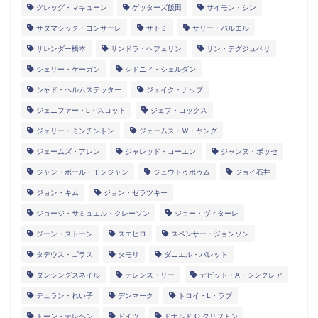
グレッグ・マキューン
ゲッターズ飯田
サイモン・シン
サダマシック・コンサーレ
サトミ
サリー・バルエル
サレンダー橋本
サンドラ・ヘフェリン
サン・テグジュペリ
シェリー・ケーガン
シドニィ・シェルダン
シャド・ヘルムステッター
ジェイク・ナップ
ジェニファー・L・スコット
ジェフ・コックス
ジェリー・ミンチントン
ジェームス・Ｗ・ヤング
ジェームズ・アレン
ジャレッド・コーエン
ジャンヌ・ボッセ
ジャン・ポール・モンジャン
ジュウドゥポゥム
ジョイ石井
ジョン・キム
ジョン・ゼラツキー
ジョージ・サミュエル・クレーソン
ジョー・ヴィターレ
ジーン・ストーン
スエヒロ
スペンサー・ジョンソン
タデウス・ゴラス
タモリ
ダニエル・バレット
ダンシングスネイル
テレンス・リー
デビッド・A・シンクレア
デュラン・れい子
デンマーク
トロイ・L・ラブ
トーン・テレヘン
ドイツ
ドナルド O.クリフトン