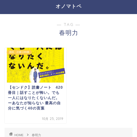
オノマトペ
― TAG ―
春明力
挑戦・読書1,000冊
【センドク】読書ノート 420
冊目｜話すことが怖い。でも
一人にはなりたくないんだ。
ーあなたが知らない 最高の自
分に気づく40の言葉
10月 25, 2019
HOME
春明力