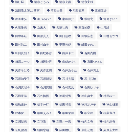
清好延
清水ともみ
清水克衛
清永安雄
清田隆之(桃山商事)
清野由美
渋谷直角
渡辺健介
渡邊康弘
滝乃みわこ
潮凪洋介
瀧靖之
瀬尾まいこ
火坂雅志
為末大
犬塚壮志
玉置妙憂
生月誠
田中泰延
田原真人
田口信教
田坂広志
田村セツコ
田村浩二
田村由美
甲野善紀
町田そのこ
町田真知子
白取春彦
白澤卓二
百田尚樹
相原コージ
相沢沙呼
眞鍋かをり
真田つづる
矢作ちはる
矢作直樹
石井あらた
石井貴士
石原加受子
石原新菜
石川光陽
石川拓治
石川真理子
石川英輔
石村友見
石田ゆり子
石田章洋
石谷慎悟
神尾哲男
神山典士
神田桂一
福島正伸
福本伸行
福田和也
秋尾沙戸子
秋山桃里
秋本俊二
稲垣えみ子
稲垣栄洋
稲空穂
稲葉豊茂
立川談志
立花隆
立野井一恵
竹内文香
竹内絢香
笹氣健治
箱田忠昭
篠田桃紅
米山公啓
粂原圭太郎