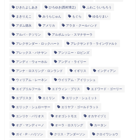
ひきたよしあき
ひろゆき(西村博之)
ふわこういちろう
まきりえこ
みうらじゅん
もぐら
ゆるりまい
アダム徳永
アメリカ
アラタ・クールハンド
アルパ・テソリン
アルボムッレ・スマナサーラ
アレクサンダー・ロックハート
アレクサンドラ・ラインヴァルト
アレックス・バナヤン
アンソニー・ロビンズ
アンディ・ウォーホル
アンディ・ライリー
アンナ・ロスリング・ロンランド
イギリス
インディアン
ウィリアム・レーネン
ウイリアム・アイリッシュ
エイプリルフール
エドウィン・ブリス
エドワード・ゴーリー
エブリスタ
エミリン
エリック・シュミット
エリック・シュローサー
エリヤフ・ゴールドラット
エンリケ・バリオス
オオゴシトモエ
オカヤイヅミ
オグ・マンディーノ
オーラ・ロスリング
カータン
ガイ・P・ハリソン
クリス・アンダーソン
クロイワショウ