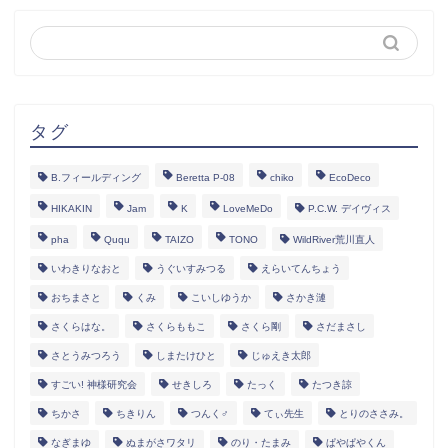
タグ
B.フィールディング
Beretta P-08
chiko
EcoDeco
HIKAKIN
Jam
K
LoveMeDo
P.C.W. デイヴィス
pha
Ququ
TAIZO
TONO
WildRiver荒川直人
いわきりなおと
うぐいすみつる
えらいてんちょう
おちまさと
くみ
こいしゆうか
さかき漣
さくらはな。
さくらももこ
さくら剛
さだまさし
さとうみつろう
しまたけひと
じゅえき太郎
すごい! 神様研究会
せきしろ
たっく
たつき諒
ちかさ
ちきりん
つんく♂
てぃ先生
とりのささみ。
なぎまゆ
ぬまがさワタリ
のり・たまみ
ぱやぱやくん