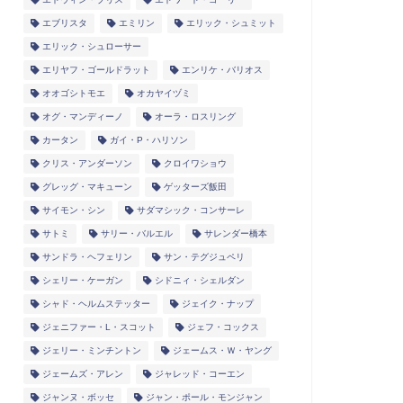
エブリスタ
エミリン
エリック・シュミット
エリック・シュローサー
エリヤフ・ゴールドラット
エンリケ・バリオス
オオゴシトモエ
オカヤイヅミ
オグ・マンディーノ
オーラ・ロスリング
カータン
ガイ・P・ハリソン
クリス・アンダーソン
クロイワショウ
グレッグ・マキューン
ゲッターズ飯田
サイモン・シン
サダマシック・コンサーレ
サトミ
サリー・バルエル
サレンダー橋本
サンドラ・ヘフェリン
サン・テグジュペリ
シェリー・ケーガン
シドニィ・シェルダン
シャド・ヘルムステッター
ジェイク・ナップ
ジェニファー・L・スコット
ジェフ・コックス
ジェリー・ミンチントン
ジェームス・Ｗ・ヤング
ジェームズ・アレン
ジャレッド・コーエン
ジャンヌ・ボッセ
ジャン・ポール・モンジャン