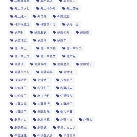
二間瀬敏史
五木寛之
五箇野人
井上ひさし
井上ゆかり
井上智介
井上純一
井口晃
今野清志
仲宗根敏之
仲曽良ハミ
伊丹十三
伊東明
伊藤亜衣
伊藤佑介
伊藤整
伊藤洋志
伊藤真
伊藤羊一
佐々木圭一
佐々木大輔
佐々木常夫
佐々木正悟
佐々木豊文
佐久協
佐藤優
佐藤富雄
佐藤恵美
佐藤愛子
佐藤美由紀
佐藤義典
佐野洋子
保坂祐希
光浦靖子
八木龍平
内海桂子
内澤旬子
内藤誼人
内館牧子
出口治明
切通理作
加藤俊徳
加藤昌治
加藤諦三
加藤陽子
勝間和代
勢古浩爾
北尾トロ
北村裕花
北野さき
北野大
北野希織
北野武
千原ジュニア
千田琢哉
午堂登紀雄
半澤周三