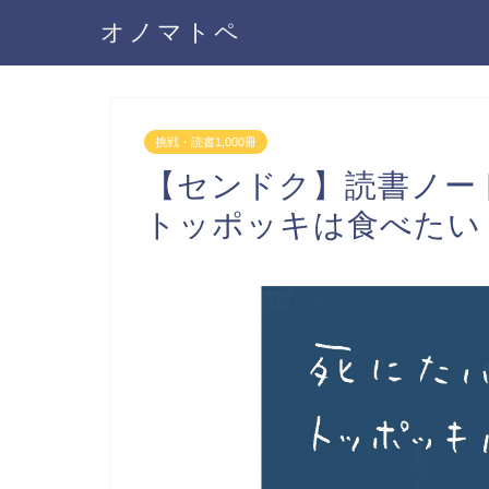
オノマトペ
挑戦・読書1,000冊
【センドク】読書ノー
トッポッキは食べたい 