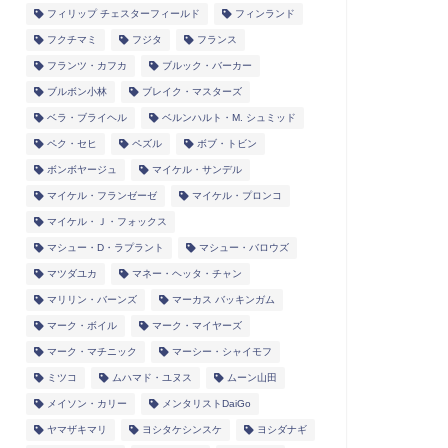
フィリップ チェスターフィールド
フィンランド
フクチマミ
フジタ
フランス
フランツ・カフカ
ブルック・バーカー
ブルボン小林
ブレイク・マスターズ
ベラ・ブライヘル
ベルンハルト・M. シュミッド
ペク・セヒ
ペズル
ボブ・トビン
ボンボヤージュ
マイケル・サンデル
マイケル・フランゼーゼ
マイケル・プロンコ
マイケル・Ｊ・フォックス
マシュー・D・ラプラント
マシュー・バロウズ
マツダユカ
マネー・ヘッタ・チャン
マリリン・バーンズ
マーカス バッキンガム
マーク・ボイル
マーク・マイヤーズ
マーク・マチニック
マーシー・シャイモフ
ミツコ
ムハマド・ユヌス
ムーン山田
メイソン・カリー
メンタリストDaiGo
ヤマザキマリ
ヨシタケシンスケ
ヨシダナギ