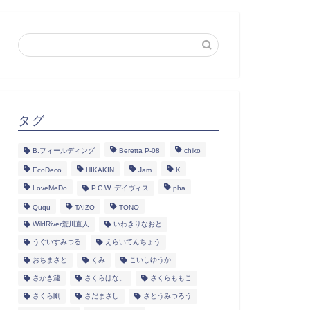
タグ
B.フィールディング
Beretta P-08
chiko
EcoDeco
HIKAKIN
Jam
K
LoveMeDo
P.C.W. デイヴィス
pha
Ququ
TAIZO
TONO
WildRiver荒川直人
いわきりなおと
うぐいすみつる
えらいてんちょう
おちまさと
くみ
こいしゆうか
さかき漣
さくらはな。
さくらももこ
さくら剛
さだまさし
さとうみつろう