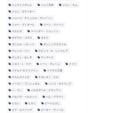
ジュウドゥポゥム
ジョイ石井
ジョン・キム
ジョン・ゼラツキー
ジョージ・サミュエル・クレーソン
ジョー・ヴィターレ
ジーン・ストーン
スエヒロ
スペンサー・ジョンソン
タデウス・ゴラス
タモリ
ダニエル・バレット
ダンシングスネイル
テレンス・リー
デビッド・A・シンクレア
デュラン・れい子
デンマーク
トロイ・L・ラブ
トーン・テレヘン
ドイツ
ドナルド O.クリフトン
ドリヤス工場
ナカムラクニオ
ナポレオン・ヒル
ノーラン・ブッシュネル
ハンス・ロスリング
ハ・ワン
バルタザール・グラシアン
バルバラ・ベルクハン
パム・グラウト
ヒロシ
ヒロミ
ビートたけし
ピア・エドバーグ
ピーター・ティール