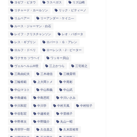
ヨゼフ・ピタウ
ラスベガス
リズ山崎
リチャード・カールソン
リック・ピティーノ
リムベアー
リーアンダー・ケイニ―
ルース・ジャーマン・白石
レイフ・クリスチャンソン
レオ・バボータ
レス・ギブリン
ロバート・Ｇ・アレン
ロルフ・ドベリ
ローレンス・J・ピーター
ワクサカ ソウヘイ
ワッキー貝山
ヴェルヘルムIII世
三上かつら
三宅裕之
三島由紀夫
三木雄信
三橋貴明
三輪裕範
上大岡トメ
中尾彬
中山マコト
中山和義
中山武
中島健祐
中島芭旺
中川いさみ
中川和宏
中川学
中村天風
中村恒子
中谷彰宏
中越裕史
中里桃子
中野孝次
中野陽介
丸山一昭
丹羽宇一郎
久住昌之
久木田裕常