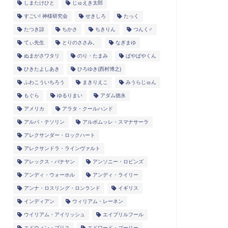
しまたけひと
じゅえき太郎
すごい! 神様研究会
せきしろ
たっく
たつき諒
ちかさ
ちきりん
つんく♂
てぃ先生
とりのささみ。
なぎまゆ
ぬまがさワタリ
のり・たまみ
ぱやぱやくん
ひきたよしあき
ひろゆき(西村博之)
ふわこういちろう
まきりえこ
みうらじゅん
もぐら
ゆるりまい
アダム徳永
アメリカ
アラタ・クールハンド
アルパ・テソリン
アルボムッレ・スマナサーラ
アレクサンダー・ロックハート
アレクサンドラ・ラインヴァルト
アレックス・バナヤン
アンソニー・ロビンズ
アンディ・ウォーホル
アンディ・ライリー
アンナ・ロスリング・ロンランド
イギリス
インディアン
ウィリアム・レーネン
ウイリアム・アイリッシュ
エイプリルフール
エドウィン・ブリス
エドワード・ゴーリー