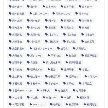
山本兼一
山本尚
山本幸美
山本甲士
山本良一
山本鈴美香
山田ズーニー
岡崎かつひろ
岡本一志
岡本太郎
岡本敏子
岡本裕
岡田朝雄
岩中祥史
岩崎夏海
岩本武範
岩淵匡
岩男忠幸
島崎信
島田洋七
島田紳助
川上和人
川上徹也
川北義則
川嶋隆義
川本三郎
川村元気
影山明仁
志多三郎
志茂田景樹
情景師アラーキー
成毛眞
戸田智弘
房野史典
所ジョージ
手塚治虫
指南役
新渡戸稲造
新田祥子
日垣隆
日比野佐和子
日野原重明
早川義夫
旺季志ずか
星渉
星野陽子
春明力
景山民夫
晴山陽一
曽根原久司
月野るな(
木暮太一
木村秋則
木村耕一
本多信一
本田健
本田直之
本要約チャンネル
本郷和人
杉山頴男
杉田淳子
村上春樹
村上龍
村山太一
村山斉
村瀬幸浩
村田沙耶香
東村アキコ
松原始
松原照子
松岡修造