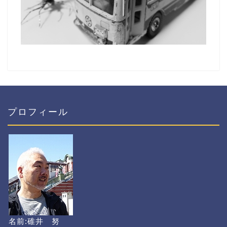
プロフィール
名前:碓井 努