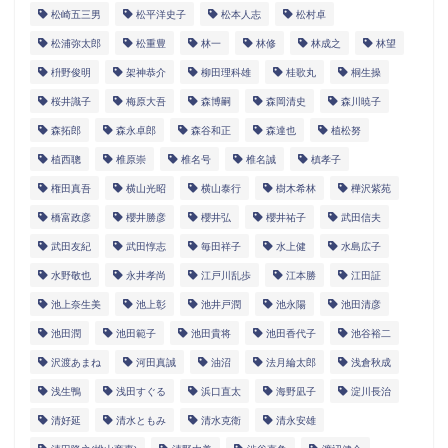
松崎五三男
松平洋史子
松本人志
松村卓
松浦弥太郎
松重豊
林一
林修
林成之
林望
枡野俊明
架神恭介
柳田理科雄
桂歌丸
桐生操
桜井識子
梅原大吾
森博嗣
森岡清史
森川暁子
森拓郎
森永卓郎
森谷和正
森達也
植松努
植西聰
椎原崇
椎名号
椎名誠
槙孝子
権田真吾
横山光昭
横山泰行
樹木希林
樺沢紫苑
橋富政彦
櫻井勝彦
櫻井弘
櫻井祐子
武田信夫
武田友紀
武田惇志
毎田祥子
水上健
水島広子
水野敬也
永井孝尚
江戸川乱歩
江本勝
江田証
池上奈生美
池上彰
池井戸潤
池永陽
池田清彦
池田潤
池田範子
池田貴将
池田香代子
池谷裕二
沢渡あまね
河田真誠
油沼
法月綸太郎
浅倉秋成
浅生鴨
浅田すぐる
浜口直太
海野凪子
淀川長治
清好延
清水ともみ
清水克衛
清永安雄