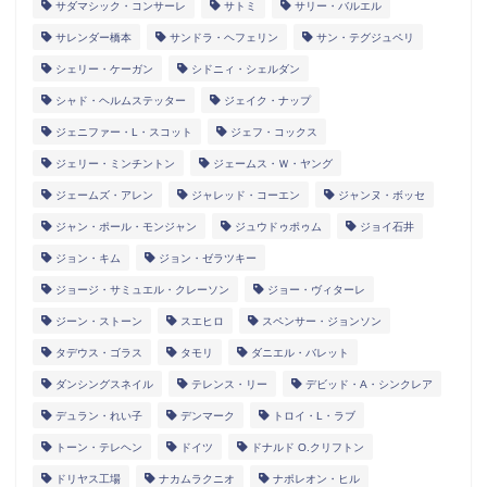
サダマシック・コンサーレ
サトミ
サリー・バルエル
サレンダー橋本
サンドラ・ヘフェリン
サン・テグジュペリ
シェリー・ケーガン
シドニィ・シェルダン
シャド・ヘルムステッター
ジェイク・ナップ
ジェニファー・L・スコット
ジェフ・コックス
ジェリー・ミンチントン
ジェームス・Ｗ・ヤング
ジェームズ・アレン
ジャレッド・コーエン
ジャンヌ・ボッセ
ジャン・ポール・モンジャン
ジュウドゥポゥム
ジョイ石井
ジョン・キム
ジョン・ゼラツキー
ジョージ・サミュエル・クレーソン
ジョー・ヴィターレ
ジーン・ストーン
スエヒロ
スペンサー・ジョンソン
タデウス・ゴラス
タモリ
ダニエル・バレット
ダンシングスネイル
テレンス・リー
デビッド・A・シンクレア
デュラン・れい子
デンマーク
トロイ・L・ラブ
トーン・テレヘン
ドイツ
ドナルド O.クリフトン
ドリヤス工場
ナカムラクニオ
ナポレオン・ヒル