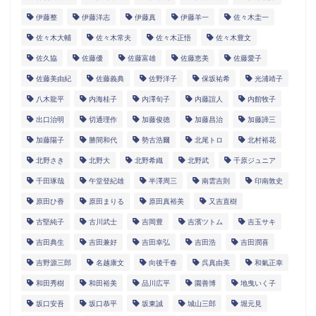
伊藤整
伊藤洋志
伊藤真
伊藤羊一
佐々木圭一
佐々木大輔
佐々木常夫
佐々木正悟
佐々木豊文
佐久協
佐藤優
佐藤富雄
佐藤恵美
佐藤愛子
佐藤美由紀
佐藤義典
佐野洋子
保坂祐希
光浦靖子
八木龍平
内海桂子
内澤旬子
内藤誼人
内館牧子
出口治明
切通理作
加藤俊徳
加藤昌治
加藤諦三
加藤陽子
勝間和代
勢古浩爾
北尾トロ
北村裕花
北野さき
北野大
北野希織
北野武
千原ジュニア
千田琢哉
午堂登紀雄
半澤周三
南雲吉則
印南敦史
原田ひ香
原田まりる
原田真裕美
又吉直樹
古堅純子
古川武士
吉岡豊
吉濱ツトム
吉玉サキ
吉田典生
吉田兼好
吉田幸弘
吉田浩
吉田潤喜
吉野源三郎
名越康文
向後千春
呉真由美
和氣正幸
和田秀樹
和田裕美
品川広平
園善博
地曳いく子
坂口安吾
坂口恭平
坂東誠
城山三郎
堀元見