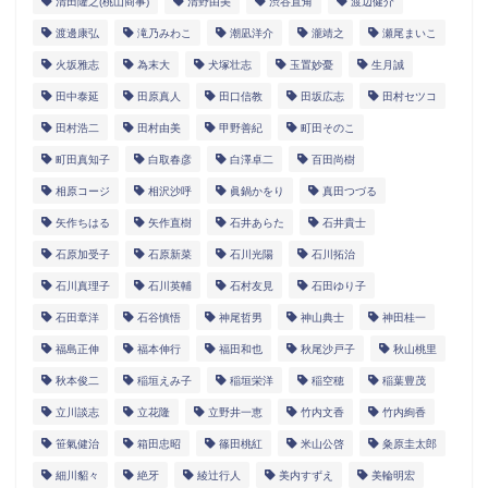
清田隆之(桃山商事)
清野由美
渋谷直角
渡辺健介
渡邊康弘
滝乃みわこ
潮凪洋介
瀧靖之
瀬尾まいこ
火坂雅志
為末大
犬塚壮志
玉置妙憂
生月誠
田中泰延
田原真人
田口信教
田坂広志
田村セツコ
田村浩二
田村由美
甲野善紀
町田そのこ
町田真知子
白取春彦
白澤卓二
百田尚樹
相原コージ
相沢沙呼
眞鍋かをり
真田つづる
矢作ちはる
矢作直樹
石井あらた
石井貴士
石原加受子
石原新菜
石川光陽
石川拓治
石川真理子
石川英輔
石村友見
石田ゆり子
石田章洋
石谷慎悟
神尾哲男
神山典士
神田桂一
福島正伸
福本伸行
福田和也
秋尾沙戸子
秋山桃里
秋本俊二
稲垣えみ子
稲垣栄洋
稲空穂
稲葉豊茂
立川談志
立花隆
立野井一恵
竹内文香
竹内絢香
笹氣健治
箱田忠昭
篠田桃紅
米山公啓
粂原圭太郎
細川貂々
絶牙
綾辻行人
美内すずえ
美輪明宏