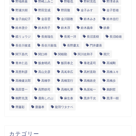
野地秩嘉
野崎ふみこ
野敬也
野村克也
野澤卓央
野瀬大樹
野田宜成
野田隆
金子みすゞ
金子哲雄
金子由紀子
金容雲
金川顕教
鈴木みき
鈴木信行
鈴木啓介
鈴木尚子
鈴木淳
鈴木義幸
鉄拳
鏡リュウジ
長南瑞生
長尾一洋
長沼直樹
長沼睦雄
長谷川俊道
長谷川嘉哉
長野慶太
門井慶喜
関下昌代
関口梓
関根勤
阿川佐和子
雨穴
青木仁志
飯倉晴武
飯田泰之
養老孟司
高城剛
高埜利彦
高山文彦
高嶌幸広
高村直助
高橋ユキ
高橋健太郎
高橋学
高橋宣行
高橋政史
高橋歩
高田晋一
高野鉄司
髙橋礼華
鳥居祐一
鵜飼哲
鶴野充茂
鹿島しのぶ
麻生泰
黒井千次
黒澤一樹
齊藤彩
齋藤孝
龍羽ワタナベ
カテゴリー