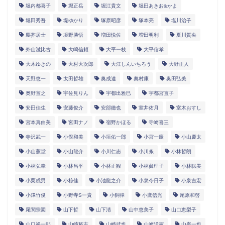
堀内都喜子
堀正岳
堀江貴文
堀田あきお&かよ
堀田秀吾
堤ゆかり
塚原昭彦
塚本亮
塩川治子
塵芥居士
境野勝悟
増田悦佐
増田明利
夏川賀央
外山滋比古
大嶋信頼
大平一枝
大平信孝
大木ゆきの
大村大次郎
大江しんいちろう
大野正人
天野恵一
太田哲雄
奥成達
奥村康
奥田弘美
奥野宣之
宇佐見りん
宇都出雅巳
宇都宮直子
安田佳生
安藤俊介
安部徹也
室井佑月
室木おすし
宮本真由美
宮田ナノ
宿野かほる
寺崎喜三
寺沢武一
小俣和美
小垣佑一郎
小宮一慶
小山慶太
小山薫堂
小山龍介
小川仁志
小川糸
小林哲朗
小林弘幸
小林昌平
小林正観
小林眞理子
小林聡美
小栗成男
小椋佳
小池龍之介
小泉今日子
小泉吉宏
小澤竹俊
小野寺S一貴
小飼弾
小鷹信光
尾原和啓
尾関宗園
山下哲
山下清
山中恵美子
山口恵梨子
山口裕一郎
山崎将志
山崎武也
山崎洋実
山嵜一也