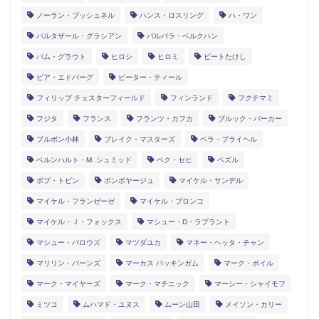
ノーラン・ブッシュネル
ハンス・ロスリング
ハ・ワン
バルタザール・グラシアン
バルバラ・ベルクハン
パム・グラウト
ヒロシ
ヒロミ
ビートたけし
ピア・エドバーグ
ピーター・ティール
フィリップ チェスターフィールド
フィンランド
フクチマミ
フジタ
フランス
フランツ・カフカ
ブルック・バーカー
ブルボン小林
ブレイク・マスターズ
ベラ・ブライヘル
ベルンハルト・M. シュミッド
ペク・セヒ
ペズル
ボブ・トビン
ボンボヤージュ
マイケル・サンデル
マイケル・フランゼーゼ
マイケル・プロンコ
マイケル・Ｊ・フォックス
マシュー・D・ラプラント
マシュー・バロウズ
マツダユカ
マネー・ヘッタ・チャン
マリリン・バーンズ
マーカス バッキンガム
マーク・ボイル
マーク・マイヤーズ
マーク・マチニック
マーシー・シャイモフ
ミツコ
ムハマド・ユヌス
ムーン山田
メイソン・カリー