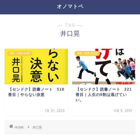
オノマトペ
― TAG ―
井口晃
挑戦・読書1,000冊
挑戦・読書1,000冊
【センドク】読書ノート 518
【センドク】読書ノート 221
冊目｜やらない決意
冊目｜人生の9割は逃げてい
い。
1月 31, 2020
4月 9, 2019
HOME
井口晃