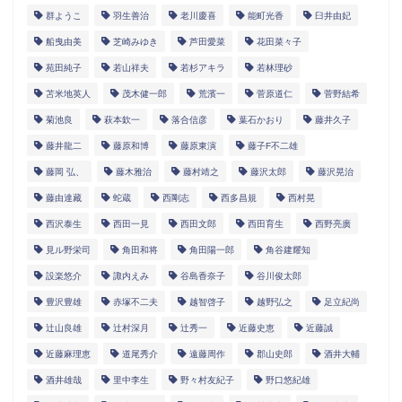
群ようこ
羽生善治
老川慶喜
能町光香
臼井由妃
船曳由美
芝崎みゆき
芦田愛菜
花田菜々子
苑田純子
若山祥夫
若杉アキラ
若林理砂
苫米地英人
茂木健一郎
荒濱一
菅原道仁
菅野結希
菊池良
萩本欽一
落合信彦
葉石かおり
藤井久子
藤井龍二
藤原和博
藤原東演
藤子F不二雄
藤岡 弘、
藤木雅治
藤村靖之
藤沢太郎
藤沢晃治
藤由達藏
蛇蔵
西剛志
西多昌規
西村晃
西沢泰生
西田一見
西田文郎
西田育生
西野亮廣
見ル野栄司
角田和将
角田陽一郎
角谷建耀知
設楽悠介
諏内えみ
谷島香奈子
谷川俊太郎
豊沢豊雄
赤塚不二夫
越智啓子
越野弘之
足立紀尚
辻山良雄
辻村深月
辻秀一
近藤史恵
近藤誠
近藤麻理恵
道尾秀介
遠藤周作
郡山史郎
酒井大輔
酒井雄哉
里中李生
野々村友紀子
野口悠紀雄