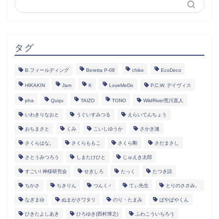
タグ
B.フィールディング
Beretta P-08
chiko
EcoDeco
HIKAKIN
Jam
K
LoveMeDo
P.C.W. デイヴィス
pha
Ququ
TAIZO
TONO
WildRiver荒川直人
いわきりなおと
うぐいすみつる
えらいてんちょう
おちまさと
くみ
こいしゆうか
さかき漣
さくらはな。
さくらももこ
さくら剛
さだまさし
さとうみつろう
しまたけひと
じゅえき太郎
すごい! 神様研究会
せきしろ
たっく
たつき諒
ちかさ
ちきりん
つんく♂
てぃ先生
とりのささみ。
なぎまゆ
ぬまがさワタリ
のり・たまみ
ぱやぱやくん
ひきたよしあき
ひろゆき(西村博之)
ふわこういちろう