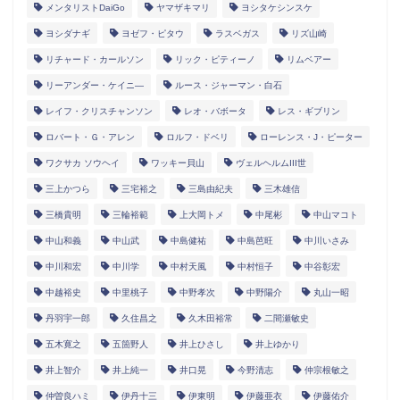
メンタリストDaiGo
ヤマザキマリ
ヨシタケシンスケ
ヨシダナギ
ヨゼフ・ピタウ
ラスベガス
リズ山崎
リチャード・カールソン
リック・ピティーノ
リムベアー
リーアンダー・ケイニ―
ルース・ジャーマン・白石
レイフ・クリスチャンソン
レオ・バボータ
レス・ギブリン
ロバート・Ｇ・アレン
ロルフ・ドベリ
ローレンス・J・ピーター
ワクサカ ソウヘイ
ワッキー貝山
ヴェルヘルムIII世
三上かつら
三宅裕之
三島由紀夫
三木雄信
三橋貴明
三輪裕範
上大岡トメ
中尾彬
中山マコト
中山和義
中山武
中島健祐
中島芭旺
中川いさみ
中川和宏
中川学
中村天風
中村恒子
中谷彰宏
中越裕史
中里桃子
中野孝次
中野陽介
丸山一昭
丹羽宇一郎
久住昌之
久木田裕常
二間瀬敏史
五木寛之
五箇野人
井上ひさし
井上ゆかり
井上智介
井上純一
井口晃
今野清志
仲宗根敏之
仲曽良ハミ
伊丹十三
伊東明
伊藤亜衣
伊藤佑介