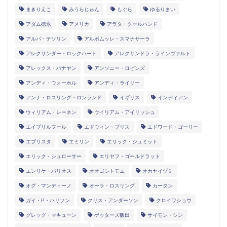
まきりえこ
みうらじゅん
もぐら
ゆるりまい
アダム徳永
アメリカ
アラタ・クールハンド
アルパ・テソリン
アルボムッレ・スマナサーラ
アレクサンダー・ロックハート
アレクサンドラ・ラインヴァルト
アレックス・バナヤン
アンソニー・ロビンズ
アンディ・ウォーホル
アンディ・ライリー
アンナ・ロスリング・ロンランド
イギリス
インディアン
ウィリアム・レーネン
ウイリアム・アイリッシュ
エイプリルフール
エドウィン・ブリス
エドワード・ゴーリー
エブリスタ
エミリン
エリック・シュミット
エリック・シュローサー
エリヤフ・ゴールドラット
エンリケ・バリオス
オオゴシトモエ
オカヤイヅミ
オグ・マンディーノ
オーラ・ロスリング
カータン
ガイ・P・ハリソン
クリス・アンダーソン
クロイワショウ
グレッグ・マキューン
ゲッターズ飯田
サイモン・シン