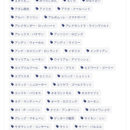
まきりえこ
みうらじゅん
もぐら
ゆるりまい
アダム徳永
アメリカ
アラタ・クールハンド
アルパ・テソリン
アルボムッレ・スマナサーラ
アレクサンダー・ロックハート
アレクサンドラ・ラインヴァルト
アレックス・バナヤン
アンソニー・ロビンズ
アンディ・ウォーホル
アンディ・ライリー
アンナ・ロスリング・ロンランド
イギリス
インディアン
ウィリアム・レーネン
ウイリアム・アイリッシュ
エイプリルフール
エドウィン・ブリス
エドワード・ゴーリー
エブリスタ
エミリン
エリック・シュミット
エリック・シュローサー
エリヤフ・ゴールドラット
エンリケ・バリオス
オオゴシトモエ
オカヤイヅミ
オグ・マンディーノ
オーラ・ロスリング
カータン
ガイ・P・ハリソン
クリス・アンダーソン
クロイワショウ
グレッグ・マキューン
ゲッターズ飯田
サイモン・シン
サダマシック・コンサーレ
サトミ
サリー・バルエル