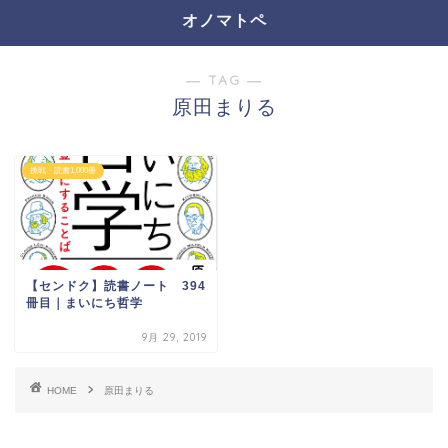
オノマトペ
― TAG ―
原田まりる
挑戦・読書1,000冊
【センドク】読書ノート 394
冊目｜まいにち哲学
9月 29, 2019
HOME
原田まりる