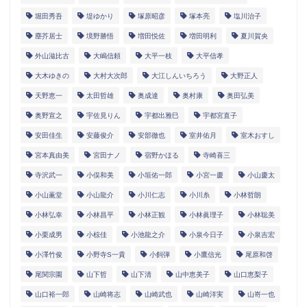
堀田秀吾
堤ゆかり
塚原昭彦
塚本亮
塩川治子
塵芥居士
境野勝悟
増田悦佐
増田明利
夏川賀央
外山滋比古
大嶋信頼
大平一枝
大平信孝
大木ゆきの
大村大次郎
大江しんいちろう
大野正人
天野恵一
太田哲雄
奥成達
奥村康
奥田弘美
奥野宣之
宇佐見りん
宇都出雅巳
宇都宮直子
安田佳生
安藤俊介
安部徹也
室井佑月
室木おすし
宮本真由美
宮田ナノ
宿野かほる
寺崎喜三
寺沢武一
小俣和美
小垣佑一郎
小宮一慶
小山慶太
小山薫堂
小山龍介
小川仁志
小川糸
小林哲朗
小林弘幸
小林昌平
小林正観
小林眞理子
小林聡美
小栗成男
小椋佳
小池龍之介
小泉今日子
小泉吉宏
小澤竹俊
小野寺S一貴
小飼弾
小鷹信光
尾原和啓
尾関宗園
山下哲
山下清
山中恵美子
山口恵梨子
山口裕一郎
山崎将志
山崎武也
山崎洋実
山嵜一也