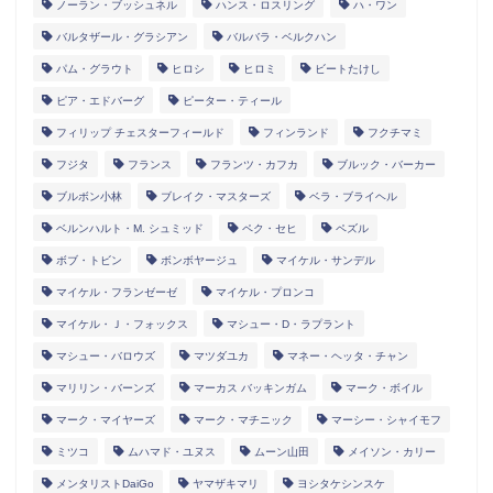
ノーラン・ブッシュネル
ハンス・ロスリング
ハ・ワン
バルタザール・グラシアン
バルバラ・ベルクハン
パム・グラウト
ヒロシ
ヒロミ
ビートたけし
ピア・エドバーグ
ピーター・ティール
フィリップ チェスターフィールド
フィンランド
フクチマミ
フジタ
フランス
フランツ・カフカ
ブルック・バーカー
ブルボン小林
ブレイク・マスターズ
ベラ・ブライヘル
ベルンハルト・M. シュミッド
ペク・セヒ
ペズル
ボブ・トビン
ボンボヤージュ
マイケル・サンデル
マイケル・フランゼーゼ
マイケル・プロンコ
マイケル・Ｊ・フォックス
マシュー・D・ラプラント
マシュー・バロウズ
マツダユカ
マネー・ヘッタ・チャン
マリリン・バーンズ
マーカス バッキンガム
マーク・ボイル
マーク・マイヤーズ
マーク・マチニック
マーシー・シャイモフ
ミツコ
ムハマド・ユヌス
ムーン山田
メイソン・カリー
メンタリストDaiGo
ヤマザキマリ
ヨシタケシンスケ