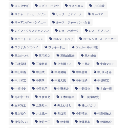
ヨシダナギ
ヨゼフ・ピタウ
ラスベガス
リズ山崎
リチャード・カールソン
リック・ピティーノ
リムベアー
リーアンダー・ケイニ―
ルース・ジャーマン・白石
レイフ・クリスチャンソン
レオ・バボータ
レス・ギブリン
ロバート・Ｇ・アレン
ロルフ・ドベリ
ローレンス・J・ピーター
ワクサカ ソウヘイ
ワッキー貝山
ヴェルヘルムIII世
三上かつら
三宅裕之
三島由紀夫
三木雄信
三橋貴明
三輪裕範
上大岡トメ
中尾彬
中山マコト
中山和義
中山武
中島健祐
中島芭旺
中川いさみ
中川和宏
中川学
中村天風
中村恒子
中谷彰宏
中越裕史
中里桃子
中野孝次
中野陽介
丸山一昭
丹羽宇一郎
久住昌之
久木田裕常
二間瀬敏史
五木寛之
五箇野人
井上ひさし
井上ゆかり
井上智介
井上純一
井口晃
今野清志
仲宗根敏之
仲曽良ハミ
伊丹十三
伊東明
伊藤亜衣
伊藤佑介