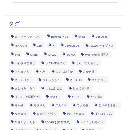
タグ
B.フィールディング
Beretta P-08
chiko
EcoDeco
HIKAKIN
Jam
K
LoveMeDo
P.C.W. デイヴィス
pha
Ququ
TAIZO
TONO
WildRiver荒川直人
いわきりなおと
うぐいすみつる
えらいてんちょう
おちまさと
くみ
こいしゆうか
さかき漣
さくらはな。
さくらももこ
さくら剛
さだまさし
さとうみつろう
しまたけひと
じゅえき太郎
すごい! 神様研究会
せきしろ
たっく
たつき諒
ちかさ
ちきりん
つんく♂
てぃ先生
とりのささみ。
なぎまゆ
ぬまがさワタリ
のり・たまみ
ぱやぱやくん
ひきたよしあき
ひろゆき(西村博之)
ふわこういちろう