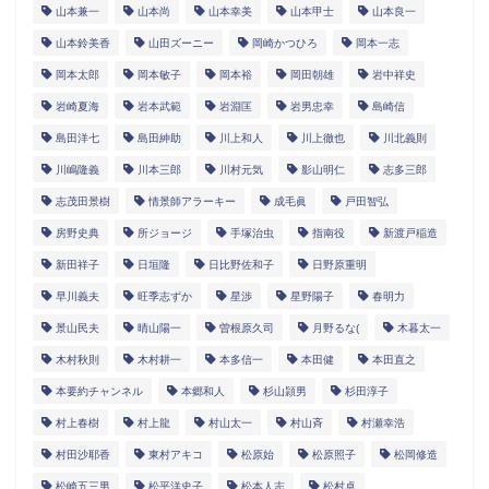
山本兼一
山本尚
山本幸美
山本甲士
山本良一
山本鈴美香
山田ズーニー
岡崎かつひろ
岡本一志
岡本太郎
岡本敏子
岡本裕
岡田朝雄
岩中祥史
岩崎夏海
岩本武範
岩淵匡
岩男忠幸
島崎信
島田洋七
島田紳助
川上和人
川上徹也
川北義則
川嶋隆義
川本三郎
川村元気
影山明仁
志多三郎
志茂田景樹
情景師アラーキー
成毛眞
戸田智弘
房野史典
所ジョージ
手塚治虫
指南役
新渡戸稲造
新田祥子
日垣隆
日比野佐和子
日野原重明
早川義夫
旺季志ずか
星渉
星野陽子
春明力
景山民夫
晴山陽一
曽根原久司
月野るな(
木暮太一
木村秋則
木村耕一
本多信一
本田健
本田直之
本要約チャンネル
本郷和人
杉山頴男
杉田淳子
村上春樹
村上龍
村山太一
村山斉
村瀬幸浩
村田沙耶香
東村アキコ
松原始
松原照子
松岡修造
松崎五三男
松平洋史子
松本人志
松村卓