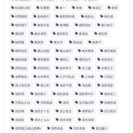
松浦弥太郎
松重豊
林一
林修
林成之
林望
枡野俊明
架神恭介
柳田理科雄
桂歌丸
桐生操
桜井識子
梅原大吾
森博嗣
森岡清史
森川暁子
森拓郎
森永卓郎
森谷和正
森達也
植松努
植西聰
椎原崇
椎名号
椎名誠
槙孝子
権田真吾
横山光昭
横山泰行
樹木希林
樺沢紫苑
橋富政彦
櫻井勝彦
櫻井弘
櫻井祐子
武田信夫
武田友紀
武田惇志
毎田祥子
水上健
水島広子
水野敬也
永井孝尚
江戸川乱歩
江本勝
江田証
池上奈生美
池上彰
池井戸潤
池永陽
池田清彦
池田潤
池田範子
池田貴将
池田香代子
池谷裕二
沢渡あまね
河田真誠
油沼
法月綸太郎
浅倉秋成
浅生鴨
浅田すぐる
浜口直太
海野凪子
淀川長治
清好延
清水ともみ
清水克衛
清永安雄
清田隆之(桃山商事)
清野由美
渋谷直角
渡辺健介