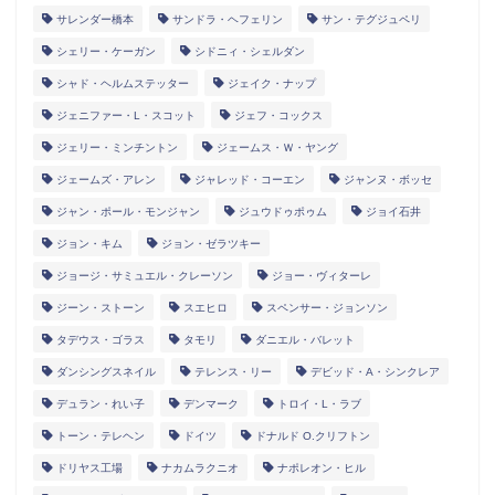
サレンダー橋本
サンドラ・ヘフェリン
サン・テグジュペリ
シェリー・ケーガン
シドニィ・シェルダン
シャド・ヘルムステッター
ジェイク・ナップ
ジェニファー・L・スコット
ジェフ・コックス
ジェリー・ミンチントン
ジェームス・Ｗ・ヤング
ジェームズ・アレン
ジャレッド・コーエン
ジャンヌ・ボッセ
ジャン・ポール・モンジャン
ジュウドゥポゥム
ジョイ石井
ジョン・キム
ジョン・ゼラツキー
ジョージ・サミュエル・クレーソン
ジョー・ヴィターレ
ジーン・ストーン
スエヒロ
スペンサー・ジョンソン
タデウス・ゴラス
タモリ
ダニエル・バレット
ダンシングスネイル
テレンス・リー
デビッド・A・シンクレア
デュラン・れい子
デンマーク
トロイ・L・ラブ
トーン・テレヘン
ドイツ
ドナルド O.クリフトン
ドリヤス工場
ナカムラクニオ
ナポレオン・ヒル