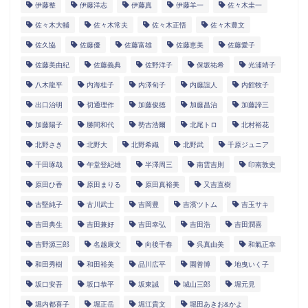
伊藤整
伊藤洋志
伊藤真
伊藤羊一
佐々木圭一
佐々木大輔
佐々木常夫
佐々木正悟
佐々木豊文
佐久協
佐藤優
佐藤富雄
佐藤恵美
佐藤愛子
佐藤美由紀
佐藤義典
佐野洋子
保坂祐希
光浦靖子
八木龍平
内海桂子
内澤旬子
内藤誼人
内館牧子
出口治明
切通理作
加藤俊徳
加藤昌治
加藤諦三
加藤陽子
勝間和代
勢古浩爾
北尾トロ
北村裕花
北野さき
北野大
北野希織
北野武
千原ジュニア
千田琢哉
午堂登紀雄
半澤周三
南雲吉則
印南敦史
原田ひ香
原田まりる
原田真裕美
又吉直樹
古堅純子
古川武士
吉岡豊
吉濱ツトム
吉玉サキ
吉田典生
吉田兼好
吉田幸弘
吉田浩
吉田潤喜
吉野源三郎
名越康文
向後千春
呉真由美
和氣正幸
和田秀樹
和田裕美
品川広平
園善博
地曳いく子
坂口安吾
坂口恭平
坂東誠
城山三郎
堀元見
堀内都喜子
堀正岳
堀江貴文
堀田あきお&かよ