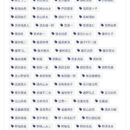
群ようこ
羽生善治
老川慶喜
能町光香
臼井由妃
船曳由美
芝崎みゆき
芦田愛菜
花田菜々子
苑田純子
若山祥夫
若杉アキラ
若林理砂
苫米地英人
茂木健一郎
荒濱一
菅原道仁
菅野結希
菊池良
萩本欽一
落合信彦
葉石かおり
藤井久子
藤井龍二
藤原和博
藤原東演
藤子F不二雄
藤岡 弘、
藤木雅治
藤村靖之
藤沢太郎
藤沢晃治
藤由達藏
蛇蔵
西剛志
西多昌規
西村晃
西沢泰生
西田一見
西田文郎
西田育生
西野亮廣
見ル野栄司
角田和将
角田陽一郎
角谷建耀知
設楽悠介
諏内えみ
谷島香奈子
谷川俊太郎
豊沢豊雄
赤塚不二夫
越智啓子
越野弘之
足立紀尚
辻山良雄
辻村深月
辻秀一
近藤史恵
近藤誠
近藤麻理恵
道尾秀介
遠藤周作
郡山史郎
酒井大輔
酒井雄哉
里中李生
野々村友紀子
野口悠紀雄
野地秩嘉
野崎ふみこ
野敬也
野村克也
野澤卓央