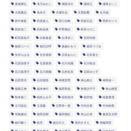
渡邊康弘
滝乃みわこ
潮凪洋介
瀧靖之
瀬尾まいこ
火坂雅志
為末大
犬塚壮志
玉置妙憂
生月誠
田中泰延
田原真人
田口信教
田坂広志
田村セツコ
田村浩二
田村由美
甲野善紀
町田そのこ
町田真知子
白取春彦
白澤卓二
百田尚樹
相原コージ
相沢沙呼
眞鍋かをり
真田つづる
矢作ちはる
矢作直樹
石井あらた
石井貴士
石原加受子
石原新菜
石川光陽
石川拓治
石川真理子
石川英輔
石村友見
石田ゆり子
石田章洋
石谷慎悟
神尾哲男
神山典士
神田桂一
福島正伸
福本伸行
福田和也
秋尾沙戸子
秋山桃里
秋本俊二
稲垣えみ子
稲垣栄洋
稲空穂
稲葉豊茂
立川談志
立花隆
立野井一恵
竹内文香
竹内絢香
笹氣健治
箱田忠昭
篠田桃紅
米山公啓
粂原圭太郎
細川貂々
絶牙
綾辻行人
美内すずえ
美輪明宏