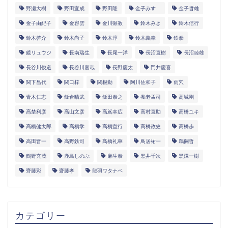
野瀬大樹
野田宜成
野田隆
金子みすゞ
金子哲雄
金子由紀子
金容雲
金川顕教
鈴木みき
鈴木信行
鈴木啓介
鈴木尚子
鈴木淳
鈴木義幸
鉄拳
鏡リュウジ
長南瑞生
長尾一洋
長沼直樹
長沼睦雄
長谷川俊道
長谷川嘉哉
長野慶太
門井慶喜
関下昌代
関口梓
関根勤
阿川佐和子
雨穴
青木仁志
飯倉晴武
飯田泰之
養老孟司
高城剛
高埜利彦
高山文彦
高嶌幸広
高村直助
高橋ユキ
高橋健太郎
高橋学
高橋宣行
高橋政史
高橋歩
高田晋一
高野鉄司
髙橋礼華
鳥居祐一
鵜飼哲
鶴野充茂
鹿島しのぶ
麻生泰
黒井千次
黒澤一樹
齊藤彩
齋藤孝
龍羽ワタナベ
カテゴリー